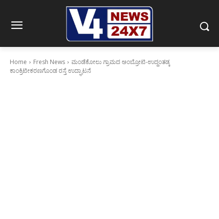
Home
Fresh News
ಮಂಡೆಕೋಲು ಗ್ರಾಮದ ಅಂಬ್ರೋಟಿ-ಉದ್ದಂತಡ್ಕ
ಕಾಂಕ್ರಿಟೀಕರಣಗೊಂಡ ರಸ್ತೆ ಉದ್ಘಾಟನೆ