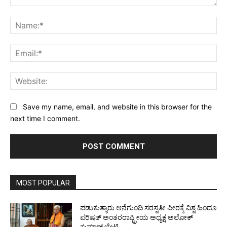
Comment:
Na
Ema
Web
Save my name, email, and website in this browser for the
next time I comment.
MOST POPULAR
ಪಡುಕುತ್ಯಾರು ಆನೆಗುಂದಿ ಸರಸ್ವತೀ ಪೀಠಕ್ಕೆ ವಿಶ್ವ ಹಿಂದೂ
ಪರಿಷತ್ ಅಂತರರಾಷ್ಟ್ರೀಯ ಅಧ್ಯಕ್ಷ ಅಲೋಕ್
ಕುಮಾರ್ ಭೇಟಿ