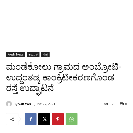
Fresh News
ಕರಾವಳಿ
ಸುಳ್ಯ
ಮಂಡೆಕೋಲು ಗ್ರಾಮದ ಅಂಬ್ರೋಟಿ-
ಉದ್ದಂತಡ್ಕ ಕಾಂಕ್ರಿಟೀಕರಣಗೊಂಡ
ರಸ್ತೆ ಉದ್ಘಾಟನೆ
By
v4news
June 27, 2021
97
0