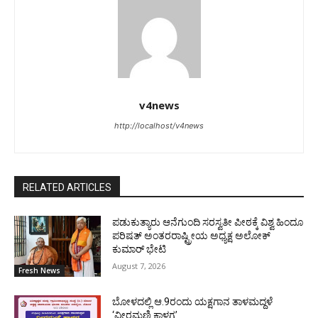
v4news
http://localhost/v4news
RELATED ARTICLES
ಪಡುಕುತ್ಯಾರು ಆನೆಗುಂದಿ ಸರಸ್ವತೀ ಪೀಠಕ್ಕೆ ವಿಶ್ವ ಹಿಂದೂ
ಪರಿಷತ್ ಅಂತರರಾಷ್ಟ್ರೀಯ ಅಧ್ಯಕ್ಷ ಅಲೋಕ್
ಕುಮಾರ್ ಭೇಟಿ
August 7, 2026
Fresh News
ಬೋಳದಲ್ಲಿ ಆ.9ರಂದು ಯಕ್ಷಗಾನ ತಾಳಮದ್ದಳೆ
‘ವೀರಮಣಿ ಕಾಳಗ’