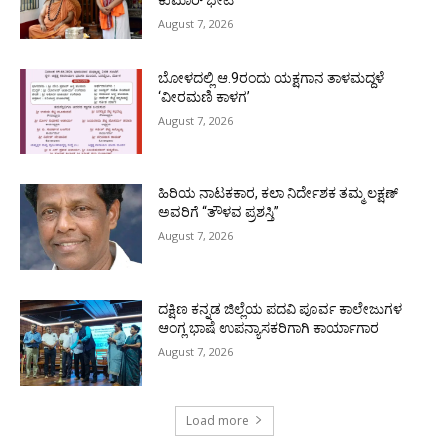
August 7, 2026
ಬೋಳದಲ್ಲಿ ಆ.9ರಂದು ಯಕ್ಷಗಾನ ತಾಳಮದ್ದಳೆ
‘ವೀರಮಣಿ ಕಾಳಗ’
August 7, 2026
ಹಿರಿಯ ನಾಟಕಕಾರ, ಕಲಾ ನಿರ್ದೇಶಕ ತಮ್ಮ ಲಕ್ಷಣ್
ಅವರಿಗೆ “ತೌಳವ ಪ್ರಶಸ್ತಿ”
August 7, 2026
ದಕ್ಷಿಣ ಕನ್ನಡ ಜಿಲ್ಲೆಯ ಪದವಿ ಪೂರ್ವ ಕಾಲೇಜುಗಳ
ಆಂಗ್ಲ ಭಾಷೆ ಉಪನ್ಯಾಸಕರಿಗಾಗಿ ಕಾರ್ಯಾಗಾರ
August 7, 2026
Load more