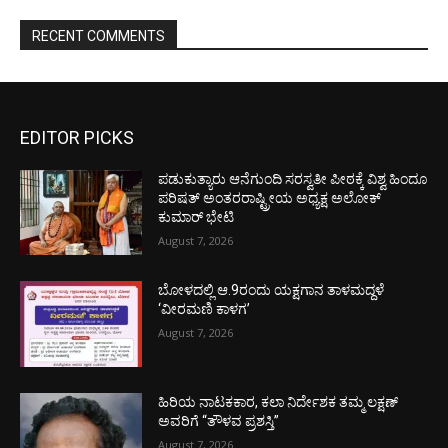
RECENT COMMENTS
EDITOR PICKS
ಪಡುಕುತ್ಯಾರು ಆನೆಗುಂದಿ ಸರಸ್ವತೀ ಪೀಠಕ್ಕೆ ವಿಶ್ವ ಹಿಂದೂ
ಪರಿಷತ್ ಅಂತರರಾಷ್ಟ್ರೀಯ ಅಧ್ಯಕ್ಷ ಅಲೋಕ್
ಕುಮಾರ್ ಭೇಟಿ
August 7, 2026
ಬೋಳದಲ್ಲಿ ಆ.9ರಂದು ಯಕ್ಷಗಾನ ತಾಳಮದ್ದಳೆ
‘ವೀರಮಣಿ ಕಾಳಗ’
August 7, 2026
ಹಿರಿಯ ನಾಟಕಕಾರ, ಕಲಾ ನಿರ್ದೇಶಕ ತಮ್ಮ ಲಕ್ಷಣ್
ಅವರಿಗೆ “ತೌಳವ ಪ್ರಶಸ್ತಿ”
August 7, 2026