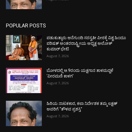
POPULAR POSTS
ಪಡುಕುತ್ಯಾರು ಆನೆಗುಂದಿ ಸರಸ್ವತೀ ಪೀಠಕ್ಕೆ ವಿಶ್ವ ಹಿಂದೂ
ಪರಿಷತ್ ಅಂತರರಾಷ್ಟ್ರೀಯ ಅಧ್ಯಕ್ಷ ಅಲೋಕ್
ಕುಮಾರ್ ಭೇಟಿ
August 7, 2026
ಬೋಳದಲ್ಲಿ ಆ.9ರಂದು ಯಕ್ಷಗಾನ ತಾಳಮದ್ದಳೆ
‘ವೀರಮಣಿ ಕಾಳಗ’
August 7, 2026
ಹಿರಿಯ ನಾಟಕಕಾರ, ಕಲಾ ನಿರ್ದೇಶಕ ತಮ್ಮ ಲಕ್ಷಣ್
ಅವರಿಗೆ “ತೌಳವ ಪ್ರಶಸ್ತಿ”
August 7, 2026