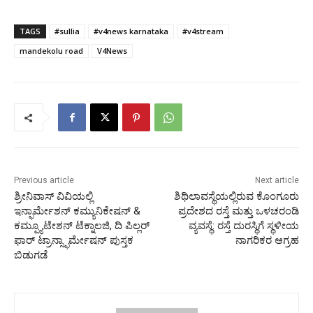
TAGS
#sullia
#v4news karnataka
#v4stream
mandekolu road
V4News
Previous article
Next article
ಶ್ರೀನಿವಾಸ್ ವಿವಿಯಲ್ಲಿ
ಶಿಥಿಲಾವಸ್ಥೆಯಲ್ಲಿರುವ ಕೊಂಗೂರು
ಇನ್ಫಾರ್ಮೇಶನ್ ಕಮ್ಯುನಿಕೇಷನ್ &
ಪ್ರದೇಶದ ರಸ್ತೆ ಮತ್ತು ಒಳಚರಂಡಿ
ಕಮ್ಪ್ಯೂಟೇಶನ್ ಟೆಕ್ನಾಲಜಿ, ದಿ ಪಿಲ್ಲರ್
ವ್ಯವಸ್ಥೆ: ರಸ್ತೆ ದುರಸ್ಥಿಗೆ ಸ್ಥಳೀಯ
ಫಾರ್ ಟ್ರಾನ್ಸ್ಫಾರ್ಮೇಷನ್ ಪುಸ್ತಕ
ನಾಗರಿಕರ ಆಗ್ರಹ
ಬಿಡುಗಡೆ