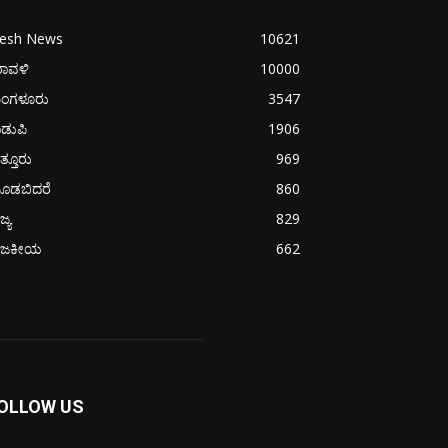
resh News
10621
ರಾವಳಿ
10000
ಂಗಳೂರು
3547
ಡುಪಿ
1906
ತ್ತೂರು
969
ೂಡಬಿದರೆ
860
ಜ್ಯ
829
ಾಜಕೀಯ
662
OLLOW US