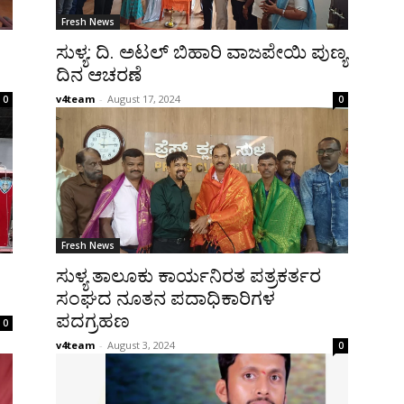
Fresh News
ಸುಳ್ಯ: ದಿ. ಅಟಲ್ ಬಿಹಾರಿ ವಾಜಪೇಯಿ ಪುಣ್ಯ
ದಿನ ಆಚರಣೆ
v4team
-
August 17, 2024
0
0
Fresh News
ಸುಳ್ಯ ತಾಲೂಕು ಕಾರ್ಯನಿರತ ಪತ್ರಕರ್ತರ
ಸಂಘದ ನೂತನ ಪದಾಧಿಕಾರಿಗಳ
ಪದಗ್ರಹಣ
0
v4team
-
August 3, 2024
0