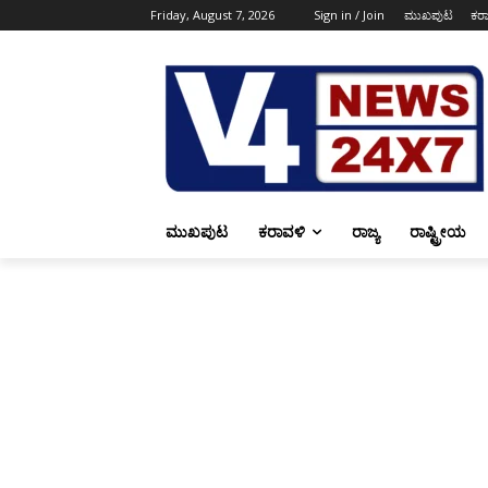
Friday, August 7, 2026
Sign in / Join
ಮುಖಪುಟ
ಕರ
ಮುಖಪುಟ
ಕರಾವಳಿ
ರಾಜ್ಯ
ರಾಷ್ಟ್ರೀಯ