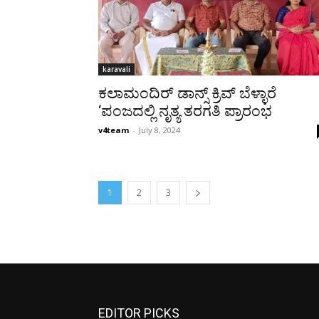
karavali
ಕಲಾಮಂದಿರ್ ಡಾನ್ಸ್ ಕ್ರಿವ್ ಬೆಳ್ಳಾರೆ
‘ಪಂಜದಲ್ಲಿ ನೃತ್ಯ ತರಗತಿ ಪ್ರಾರಂಭ
v4team
-
July 8, 2024
1
2
3
EDITOR PICKS