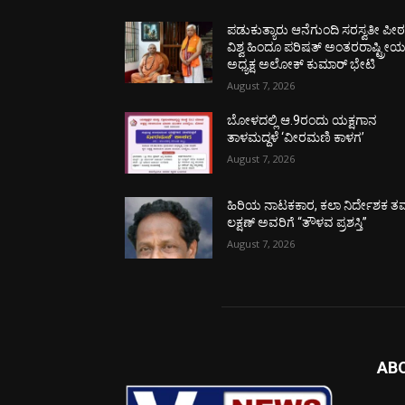
ಪಡುಕುತ್ಯಾರು ಆನೆಗುಂದಿ ಸರಸ್ವತೀ ಪೀಠಕ್
ವಿಶ್ವ ಹಿಂದೂ ಪರಿಷತ್ ಅಂತರರಾಷ್ಟ್ರೀ
ಅಧ್ಯಕ್ಷ ಅಲೋಕ್ ಕುಮಾರ್ ಭೇಟಿ
August 7, 2026
ಬೋಳದಲ್ಲಿ ಆ.9ರಂದು ಯಕ್ಷಗಾನ
ತಾಳಮದ್ದಳೆ ‘ವೀರಮಣಿ ಕಾಳಗ’
August 7, 2026
ಹಿರಿಯ ನಾಟಕಕಾರ, ಕಲಾ ನಿರ್ದೇಶಕ ತಮ
ಲಕ್ಷಣ್ ಅವರಿಗೆ “ತೌಳವ ಪ್ರಶಸ್ತಿ”
August 7, 2026
AB