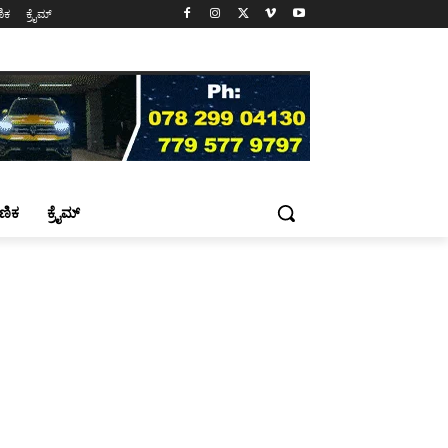
ಷಣಿಕ
ಕ್ರೈಮ್
್ಷಣಿಕ
ಕ್ರೈಮ್