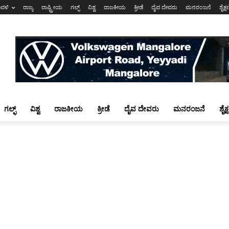
ಾವಳಿ
ರಾಜ್ಯ
ರಾಷ್ಟ್ರೀಯ
ಗಲ್ಫ್
ವಿಶ್ವ
ರಾಜಕೀಯ
ಕ್ರೀಡೆ
ದೈವ ದೇವರು
ಮನರಂಜನೆ
ಶೈಕ್
ಗಲ್ಫ್
ವಿಶ್ವ
ರಾಜಕೀಯ
ಕ್ರೀಡೆ
ದೈವ ದೇವರು
ಮನರಂಜನೆ
ಶೈಕ