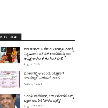
MOST READ
ಪಡುಕುತ್ಯಾರು ಆನೆಗುಂದಿ ಸರಸ್ವತೀ ಪೀಠಕ್ಕೆ
ವಿಶ್ವ ಹಿಂದೂ ಪರಿಷತ್ ಅಂತರರಾಷ್ಟ್ರೀಯ
ಅಧ್ಯಕ್ಷ ಅಲೋಕ್ ಕುಮಾರ್ ಭೇಟಿ
August 7, 2026
ಬೋಳದಲ್ಲಿ ಆ.9ರಂದು ಯಕ್ಷಗಾನ
ತಾಳಮದ್ದಳೆ ‘ವೀರಮಣಿ ಕಾಳಗ’
August 7, 2026
ಹಿರಿಯ ನಾಟಕಕಾರ, ಕಲಾ ನಿರ್ದೇಶಕ ತಮ್ಮ
ಲಕ್ಷಣ್ ಅವರಿಗೆ “ತೌಳವ ಪ್ರಶಸ್ತಿ”
August 7, 2026