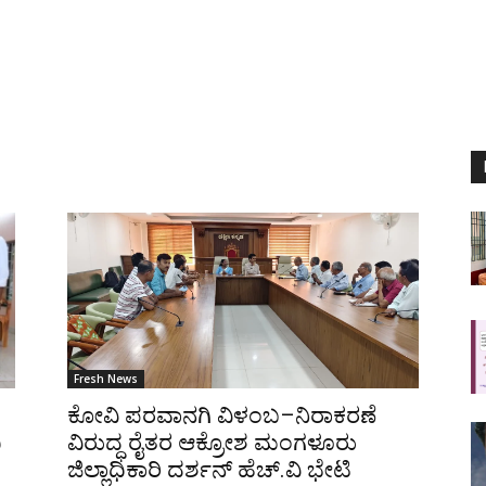
Fresh News
ಕೋವಿ ಪರವಾನಗಿ ವಿಳಂಬ–ನಿರಾಕರಣೆ
ಿ
ವಿರುದ್ಧ ರೈತರ ಆಕ್ರೋಶ ಮಂಗಳೂರು
ಜಿಲ್ಲಾಧಿಕಾರಿ ದರ್ಶನ್ ಹೆಚ್.ವಿ ಭೇಟಿ