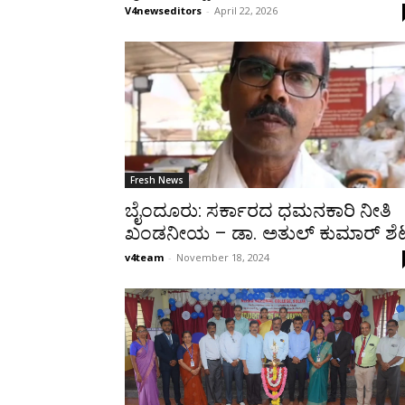
V4newseditors
-
April 22, 2026
Fresh News
ಬೈಂದೂರು: ಸರ್ಕಾರದ ಧಮನಕಾರಿ‌ ನೀತಿ
ಖಂಡನೀಯ – ಡಾ. ಅತುಲ್ ಕುಮಾರ್ ಶೆಟ್ಟ
v4team
-
November 18, 2024