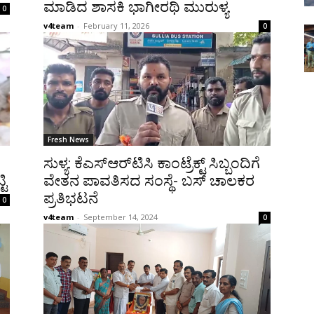
ಮಾಡಿದ ಶಾಸಕಿ ಭಾಗೀರಥಿ ಮುರುಳ್ಯ
0
v4team
-
February 11, 2026
0
Fresh News
ಸುಳ್ಯ: ಕೆಎಸ್‌ಆರ್‌ಟಿಸಿ ಕಾಂಟ್ರೆಕ್ಟ್ ಸಿಬ್ಬಂದಿಗೆ
ಿ
ವೇತನ ಪಾವತಿಸದ ಸಂಸ್ಥೆ- ಬಸ್ ಚಾಲಕರ
ಪ್ರತಿಭಟನೆ
0
v4team
-
September 14, 2024
0