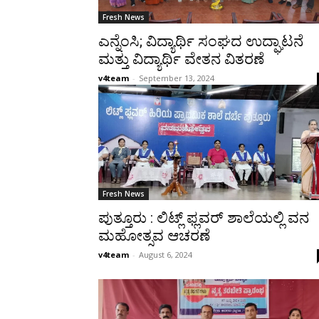
Fresh News
ಎನ್ನೆಂಸಿ; ವಿದ್ಯಾರ್ಥಿ ಸಂಘದ ಉದ್ಘಾಟನೆ
ಮತ್ತು ವಿದ್ಯಾರ್ಥಿ ವೇತನ ವಿತರಣೆ
v4team
-
September 13, 2024
Fresh News
ಪುತ್ತೂರು : ಲಿಟ್ಲ್ ಫ್ಲವರ್ ಶಾಲೆಯಲ್ಲಿ ವನ
ಮಹೋತ್ಸವ ಆಚರಣೆ
v4team
-
August 6, 2024