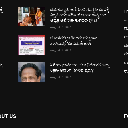
ಕೆ
ಪಡುಕುತ್ಯಾರು ಆನೆಗುಂದಿ ಸರಸ್ವತೀ ಪೀಠಕ್ಕೆ
F
ಯ
ವಿಶ್ವ ಹಿಂದೂ ಪರಿಷತ್ ಅಂತರರಾಷ್ಟ್ರೀಯ
ಕ
ಅಧ್ಯಕ್ಷ ಅಲೋಕ್ ಕುಮಾರ್ ಭೇಟಿ
August 7, 2026
ಮ
ಉ
ಬೋಳದಲ್ಲಿ ಆ.9ರಂದು ಯಕ್ಷಗಾನ
ತಾಳಮದ್ದಳೆ ‘ವೀರಮಣಿ ಕಾಳಗ’
ಪು
August 7, 2026
ಮ
ರಾ
್ಮ
ಹಿರಿಯ ನಾಟಕಕಾರ, ಕಲಾ ನಿರ್ದೇಶಕ ತಮ್ಮ
ಲಕ್ಷಣ್ ಅವರಿಗೆ “ತೌಳವ ಪ್ರಶಸ್ತಿ”
ರ
August 7, 2026
OUT US
F