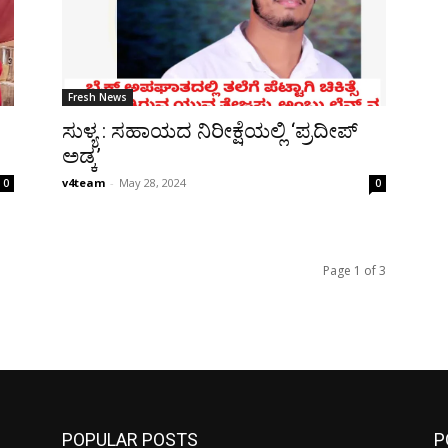
Fresh News
ಸುಳ್ಯ : ಸಹಾಯದ ನಿರೀಕ್ಷೆಯಲ್ಲಿ ‘ಪ್ರದೀಪ್
ಅಡ್ಕ’
v4team
-
May 28, 2024
0
0
Page 1 of 3
POPULAR POSTS
P