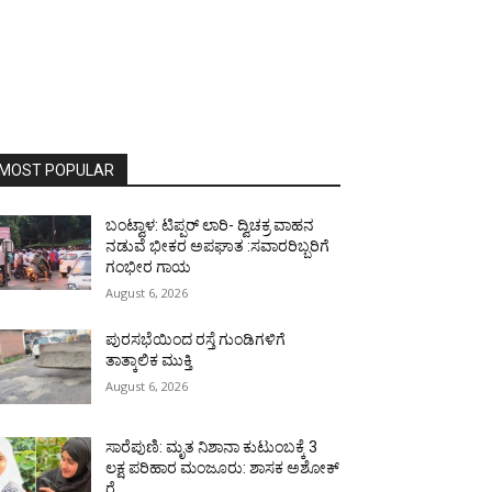
MOST POPULAR
ಬಂಟ್ವಾಳ: ಟಿಪ್ಪರ್ ಲಾರಿ- ದ್ವಿಚಕ್ರ ವಾಹನ
ನಡುವೆ ಭೀಕರ ಅಪಘಾತ :ಸವಾರರಿಬ್ಬರಿಗೆ
ಗಂಭೀರ ಗಾಯ
August 6, 2026
ಪುರಸಭೆಯಿಂದ ರಸ್ತೆ ಗುಂಡಿಗಳಿಗೆ
ತಾತ್ಕಾಲಿಕ ಮುಕ್ತಿ
August 6, 2026
ಸಾರೆಪುಣಿ: ಮೃತ ನಿಶಾನಾ ಕುಟುಂಬಕ್ಕೆ 3
ಲಕ್ಷ ಪರಿಹಾರ ಮಂಜೂರು: ಶಾಸಕ ಅಶೋಕ್
ರೈ