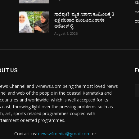
ಮ
ರಾ
ಸಾರೆಪುಣಿ: ಮೃತ ನಿಶಾನಾ ಕುಟುಂಬಕ್ಕೆ 3
ಲಕ್ಷ ಪರಿಹಾರ ಮಂಜೂರು: ಶಾಸಕ
ರ
ಅಶೋಕ್ ರೈ
August 6, 2026
OUT US
F
ews Channel and V4news.Com being the most loved News
nel and web of the people in the coastal Karnataka and
 countries and worldwide; which is well accepted for its
 cast, throwing light over the pressing problems such as
th, art, sports related programmes coupled with
rtainment oriented programmes.
Contact us:
newsv4media@gmail.com
or