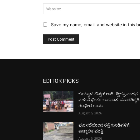
Save my name, email, and website in this b
EDITOR PICKS
ಬಂಟ್ವಾಳ: ಟಿಪ್ಪರ್ ಲಾರಿ- ದ್ವಿಚಕ್ರ ವಾಹನ
ನಡುವೆ ಭೀಕರ ಅಪಘಾತ :ಸವಾರರಿಬ್ಬರಿ
ಗಂಭೀರ ಗಾಯ
August 6, 2026
ಪುರಸಭೆಯಿಂದ ರಸ್ತೆ ಗುಂಡಿಗಳಿಗೆ
ತಾತ್ಕಾಲಿಕ ಮುಕ್ತಿ
August 6, 2026