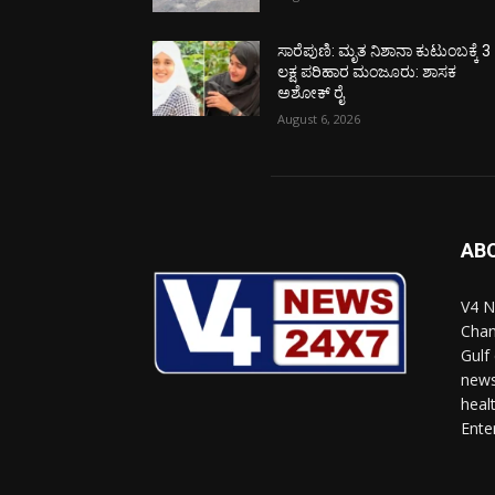
ಸಾರೆಪುಣಿ: ಮೃತ ನಿಶಾನಾ ಕುಟುಂಬಕ್ಕೆ 3
ಲಕ್ಷ ಪರಿಹಾರ ಮಂಜೂರು: ಶಾಸಕ
ಅಶೋಕ್ ರೈ
August 6, 2026
AB
V4 N
Chan
Gulf
news
heal
Ente