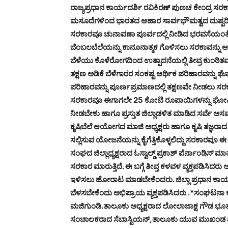
ರಾಜ್ಯಪ್ರಧಾನ ಕಾರ್ಯದರ್ಶಿ ರವಿಕಿರಣ್ ಪುಣಚ ಕೇಂದ್ರ ಸ
ಮಸೂದೆಗಳಿಂದ ಭಾರತದ ಆಹಾರ ಸಾರ್ವಭೌಮತ್ವದ ದುಷ್ಪರಿಣಾ
ಸರಕಾರವೂ ಚುನಾವಣಾ ಪೂರ್ವದಲ್ಲಿ ನೀಡಿದ ಭರವಸೆಯಂತೆ ಕೃಷ
ಬೆಂಬಲಬೆಲೆಯನ್ನು ಕಾನೂನಾತ್ಮಕ ಗೊಳಿಸಲು ಸರಕಾವನ್ನು ಆಗ್ರಹಿ
ಬೆಳೆಯು ಕೊಳೆರೋಗದಿಂದ ಉತ್ಪಾದನೆಯಲ್ಲಿ ತೀವ್ರ ಕುಂಠಿತವ
ತಕ್ಷಣ ಅಡಿಕೆ ಬೆಳೆಗಾರರ ಸಂಕಷ್ಟ ಆರ್ಥಿಕ ಪರಿಹಾರವನ್ನ
ಪರಿಹಾರವನ್ನು ಪೂರ್ಣಪ್ರಮಾಣದಲ್ಲಿ ತಕ್ಷಣವೇ ನೀಡಲು ಸರಕ
ಸರಕಾರವೂ ಈಗಾಗಲೇ 25 ಕೋಟಿ ರೂಪಾಯಿಗಳನ್ನು ಘೋಷಿಸಿದ್
ನೀಡಬೇಕು ಹಾಗೂ ಪ್ರಸ್ತುತ ಜಿಲ್ಲಾಡಳಿತ ಮಾಡಿದ ಸರ್ವೆ ಅಸಮ
ಕೃಷಿಬೆಲೆ ಆಯೋಗದ ಮಾಜಿ ಅಧ್ಯಕ್ಷರು ಹಾಗೂ ಕೃಷಿ ತಜ್ಞರಾ
ಸಲ್ಲಿಸುವ ಯೋಜನೆಯನ್ನು ಕೈಗೆತ್ತಿಕೊಳ್ಳಲಿದ್ದು ಸರಕಾರವ
ಸಂಘದ ಜಿಲ್ಲಾಧ್ಯಕ್ಷರಾದ ಓಸ್ವಾಲ್ಡ್ ಪ್ರಕಾಶ್ ಪೆರ್ನಾಂಡಿ
ಸರಕಾರ ಮಾರುತ್ತಿದೆ. ಈ ಬಗ್ಗೆ ತೀವ್ತ ಕಳವಳ ವ್ಯಕ್ತಪಡಿಸಿದ
ಇಳಿಸಲು ಹೋರಾಟ ಮಾಡಬೇಕೆಂದರು. ಜಿಲ್ಲಾ ಪ್ರಧಾನ ಕಾರ್ಯದರ
ಬೆಳಸಬೇಕೆಂದು ಅಭಿಪ್ರಾಯ ವ್ಯಕ್ತಪಡಿಸಿದರು .*ಸಂಘಟನಾ ಕ
ಮಜಿಗುಂಡಿ.ತಾಲೂಕು ಅಧ್ಯಕ್ಷರಾದ ಲೋಲಾಜಾಕ್ಷ ಗೌಡ ಭೂ
ಸಂಚಾಲಕರಾದ ಸೆಬಾಸ್ಟಿಯನ್,ತಾಲೂಕು ಯುವ ಮುಖಂಡ ಮಂಜ