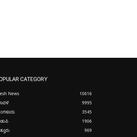
OPULAR CATEGORY
resh News
10616
ರಾವಳಿ
9995
ಂಗಳೂರು
3545
ಡುಪಿ
1906
ತ್ತೂರು
969