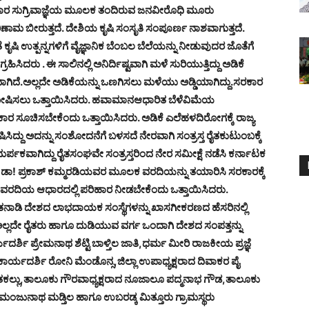
ರಕಾರ ಸುಗ್ರಿವಾಜ್ಞೆಯ ಮೂಲಕ ತಂದಿರುವ ಜನವೀರೊಧಿ ಮೂರು
ಮ ಬೀರುತ್ತದೆ. ದೇಶಿಯ ಕೃಷಿ ಸಂಸೃತಿ ಸಂಪೂರ್ಣ ನಾಶವಾಗುತ್ತದೆ.
ಿ ಉತ್ಪನ್ನಗಳಿಗೆ ವೈಜ್ಞಾನಿಕ ಬೆಂಬಲ ಬೆಲೆಯನ್ನು ನೀಡುವುದರ ಜೊತೆಗೆ
ಸಿದರು . ಈ ಸಾಲಿನಲ್ಲಿ ಅನಿರ್ದಿಷ್ಟವಾಗಿ ಮಳೆ ಸುರಿಯುತ್ತಿದ್ದು ಅಡಿಕೆ
ಾಗಿದೆ.ಅಲ್ಲದೇ ಅಡಿಕೆಯನ್ನು ಒಣಗಿಸಲು ಮಳೆಯು ಅಡ್ಡಿಯಾಗಿದ್ದು.ಸರಕಾರ
ು ಘೋಷಿಸಲು ಒತ್ತಾಯಿಸಿದರು. ಹವಾಮಾನ‌ಆಧಾರಿತ ಬೆಳೆವಿಮೆಯ
ಾರ ಸೂಚಿಸಬೇಕೆಂದು ಒತ್ತಾಯಿಸಿದರು. ಅಡಿಕೆ ಎಲೆಹಳದಿರೋಗಕ್ಕೆ ರಾಜ್ಯ
ದು ಅದನ್ನು ಸಂಶೋದನೆಗೆ ಬಳಸದೆ ನೇರವಾಗಿ ಸಂತ್ರಸ್ತ ರೈತಕುಟುಂಬಕ್ಕೆ
ರ್ಪಕವಾಗಿದ್ದು ರೈತಸಂಘವೇ ಸಂತ್ರಸ್ತರಿಂದ ನೇರ ಸಮೀಕ್ಷೆ ನಡೆಸಿ ಕರ್ನಾಟಕ
ದ ಡಾ! ಪ್ರಕಾಶ್ ಕಮ್ಮರಡಿಯವರ ಮೂಲಕ ವರದಿಯನ್ನು ತಯಾರಿಸಿ ಸರಕಾರಕ್ಕೆ
ೂ ಈ ವರದಿಯ ಆಧಾರದಲ್ಲಿ ಪರಿಹಾರ ನೀಡಬೇಕೆಂದು ಒತ್ತಾಯಿಸಿದರು.
ಸ್ ಮಾತನಾಡಿ ದೇಶದ ಲಾಭದಾಯಕ ಸಂಸ್ಥೆಗಳನ್ನು ಖಾಸಗೀಕರಣದ ಹೆಸರಿನಲ್ಲಿ
ರು ಅಲ್ಲದೇ ರೈತರು ಹಾಗೂ ದುಡಿಯುವ ವರ್ಗ ಒಂದಾಗಿ ದೇಶದ ಸಂಪತ್ತನ್ನು
್ಶಿ ಪ್ರೇಮನಾಥ ಶೆಟ್ಟಿ ಬಾಳ್ತಿಲ ಜಾತಿ,ಧರ್ಮ ಮೀರಿ ರಾಜಕೀಯ ಪ್ರಜ್ಞೆ
ಾರ್ಯದರ್ಶಿ ರೋನಿ ಮೆಂಡೊನ್ಸ,ಜಿಲ್ಲಾ ಉಪಾಧ್ಯಕ್ಷರಾದ ದಿವಾಕರ ಪೈ
ತಕಲ್ಲು,ತಾಲೂಕು ಗೌರವಾಧ್ಯಕ್ಷರಾದ ನೂಜಾಲೂ ಪದ್ಮನಾಭ ಗೌಡ,ತಾಲೂಕು
ುನಾಥ ಮಡ್ತಿಲ ಹಾಗೂ ಉಬರಡ್ಕ ಮಿತ್ತೂರು ಗ್ರಾಮಸ್ಥರು