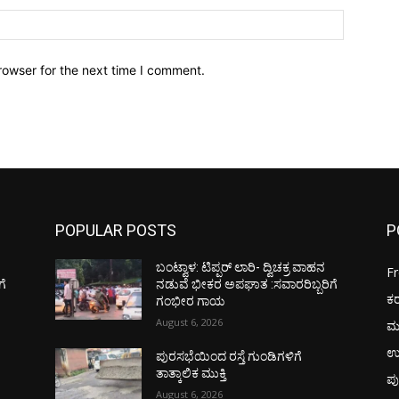
Website:
rowser for the next time I comment.
POPULAR POSTS
P
ಬಂಟ್ವಾಳ: ಟಿಪ್ಪರ್ ಲಾರಿ- ದ್ವಿಚಕ್ರ ವಾಹನ
F
ಗೆ
ನಡುವೆ ಭೀಕರ ಅಪಘಾತ :ಸವಾರರಿಬ್ಬರಿಗೆ
ಕ
ಗಂಭೀರ ಗಾಯ
August 6, 2026
ಮ
ಉ
ಪುರಸಭೆಯಿಂದ ರಸ್ತೆ ಗುಂಡಿಗಳಿಗೆ
ತಾತ್ಕಾಲಿಕ ಮುಕ್ತಿ
ಪು
August 6, 2026