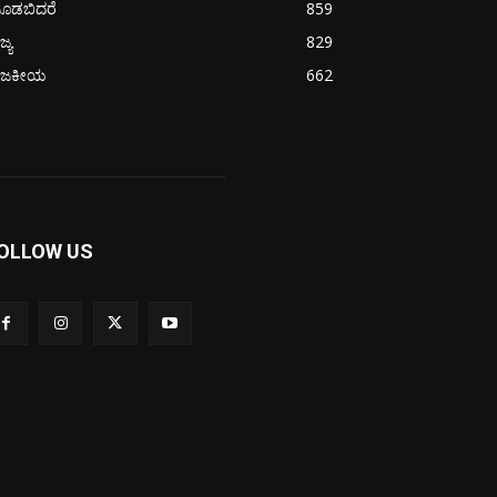
ೂಡಬಿದರೆ
859
ಜ್ಯ
829
ಾಜಕೀಯ
662
OLLOW US