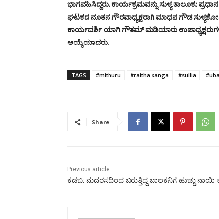
ಭಾಗವಹಿಸಿದ್ದರು. ಕಾರ್ಯಕ್ರಮವನ್ನು ಸುಳ್ಯ ತಾಲೂಕು ಪ್ರಧಾ
ಘಟಕದ ನೂತನ ಗೌರವಾಧ್ಯಕ್ಷರಾಗಿ ಮಾಧವ ಗೌಡ ಸುಳ್ಯಕೋಡಿ
ಕಾರ್ಯದರ್ಶಿ ಯಾಗಿ ಗೌತಮ್ ಮಡಿಯಾರು ಉಪಾಧ್ಯಕ್ಷರುಗಳಾಗಿ
ಆಯ್ಕೆಯಾದರು.
TAGS
#mithuru
#raitha sanga
#sullia
#uba
Share
Previous article
ಕಡಬ: ಮದರಸದಿಂದ ಬರುತ್ತಿದ್ದ ಬಾಲಕನಿಗೆ ಹುಚ್ಚು ನಾಯಿ 