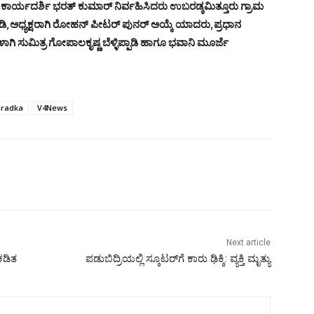
ನ ಕಾರ್ಯದರ್ಶಿ ಭರತ್ ಕುಮಾರ್ ನಿರ್ವಹಿಸಿದರು ಉಬರಡ್ಕ‌ಮಿತ್ತೂರು ಗ್ರಾಮ
,ಅಧ್ಯಕ್ಷರಾಗಿ ರೋಹನ್ ಪೀಟರ್ ಪುನರ್ ಅಯ್ಕೆ ಯಾದರು,ಪ್ರಧಾನ
 ಸುಮಿತ್ರ ಗೋಪಾಲಕೃಷ್ಣ ಬೆಳ್ಳಿಪ್ಪಾಡಿ ಹಾಗೂ ಭವಾನಿ ಮೂರ್ಜೆ
radka
V4News
Next article
ಕಡಿತ
ಪಡುಬಿದ್ರಿಯಲ್ಲಿ ಸ್ಕೂಟರ್‌ಗೆ ಕಾರು ಢಿಕ್ಕಿ: ವ್ಯಕ್ತಿ ಮೃತ್ಯು