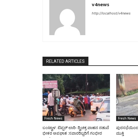
v4news
http://localhost/v4news
RELATED ARTICLES
Fresh News
Fresh News
ಬಂಟ್ವಾಳ: ಟಿಪ್ಪರ್ ಲಾರಿ- ದ್ವಿಚಕ್ರ ವಾಹನ ನಡುವೆ
ಪುರಸಭೆಯಿಂದ ರಸ
ಭೀಕರ ಅಪಘಾತ :ಸವಾರರಿಬ್ಬರಿಗೆ ಗಂಭೀರ
ಮುಕ್ತಿ