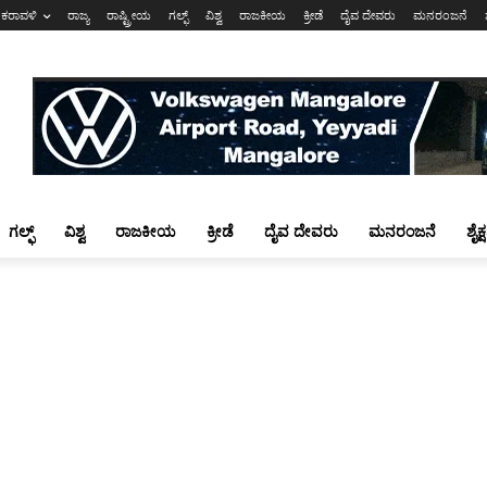
ಕರಾವಳಿ
ರಾಜ್ಯ
ರಾಷ್ಟ್ರೀಯ
ಗಲ್ಫ್
ವಿಶ್ವ
ರಾಜಕೀಯ
ಕ್ರೀಡೆ
ದೈವ ದೇವರು
ಮನರಂಜನೆ
ಗಲ್ಫ್
ವಿಶ್ವ
ರಾಜಕೀಯ
ಕ್ರೀಡೆ
ದೈವ ದೇವರು
ಮನರಂಜನೆ
ಶೈಕ