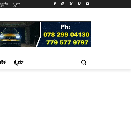
ಶೈಕ್ಷಣಿಕ
ಕ್ರೈಮ್
್ಷಣಿಕ
ಕ್ರೈಮ್