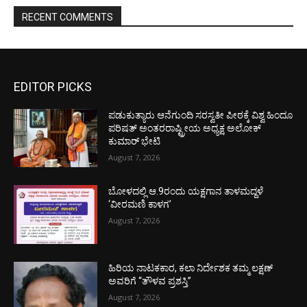
RECENT COMMENTS
EDITOR PICKS
ಪಡುಕುತ್ಯಾರು ಆನೆಗುಂದಿ ಸರಸ್ವತೀ ಪೀಠಕ್ಕೆ ವಿಶ್ವ ಹಿಂದೂ
ಪರಿಷತ್ ಅಂತರರಾಷ್ಟ್ರೀಯ ಅಧ್ಯಕ್ಷ ಅಲೋಕ್
ಕುಮಾರ್ ಭೇಟಿ
August 7, 2026
ಬೋಳದಲ್ಲಿ ಆ.9ರಂದು ಯಕ್ಷಗಾನ ತಾಳಮದ್ದಳೆ
‘ವೀರಮಣಿ ಕಾಳಗ’
August 7, 2026
ಹಿರಿಯ ನಾಟಕಕಾರ, ಕಲಾ ನಿರ್ದೇಶಕ ತಮ್ಮ ಲಕ್ಷಣ್
ಅವರಿಗೆ “ತೌಳವ ಪ್ರಶಸ್ತಿ”
August 7, 2026