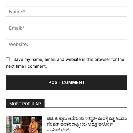
Comment:
Na
Ema
Web
Save my name, email, and website in this browser for the
next time I comment.
MOST POPULAR
ಪಡುಕುತ್ಯಾರು ಆನೆಗುಂದಿ ಸರಸ್ವತೀ ಪೀಠಕ್ಕೆ ವಿಶ್ವ ಹಿಂದೂ
ಪರಿಷತ್ ಅಂತರರಾಷ್ಟ್ರೀಯ ಅಧ್ಯಕ್ಷ ಅಲೋಕ್
ಕುಮಾರ್ ಭೇಟಿ