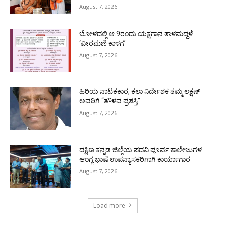
August 7, 2026
ಬೋಳದಲ್ಲಿ ಆ.9ರಂದು ಯಕ್ಷಗಾನ ತಾಳಮದ್ದಳೆ
‘ವೀರಮಣಿ ಕಾಳಗ’
August 7, 2026
ಹಿರಿಯ ನಾಟಕಕಾರ, ಕಲಾ ನಿರ್ದೇಶಕ ತಮ್ಮ ಲಕ್ಷಣ್
ಅವರಿಗೆ “ತೌಳವ ಪ್ರಶಸ್ತಿ”
August 7, 2026
ದಕ್ಷಿಣ ಕನ್ನಡ ಜಿಲ್ಲೆಯ ಪದವಿ ಪೂರ್ವ ಕಾಲೇಜುಗಳ
ಆಂಗ್ಲ ಭಾಷೆ ಉಪನ್ಯಾಸಕರಿಗಾಗಿ ಕಾರ್ಯಾಗಾರ
August 7, 2026
Load more