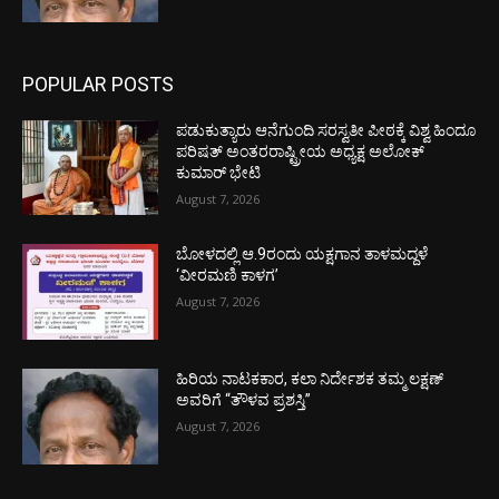
POPULAR POSTS
ಪಡುಕುತ್ಯಾರು ಆನೆಗುಂದಿ ಸರಸ್ವತೀ ಪೀಠಕ್ಕೆ ವಿಶ್ವ ಹಿಂದೂ
ಪರಿಷತ್ ಅಂತರರಾಷ್ಟ್ರೀಯ ಅಧ್ಯಕ್ಷ ಅಲೋಕ್
ಕುಮಾರ್ ಭೇಟಿ
August 7, 2026
ಬೋಳದಲ್ಲಿ ಆ.9ರಂದು ಯಕ್ಷಗಾನ ತಾಳಮದ್ದಳೆ
‘ವೀರಮಣಿ ಕಾಳಗ’
August 7, 2026
ಹಿರಿಯ ನಾಟಕಕಾರ, ಕಲಾ ನಿರ್ದೇಶಕ ತಮ್ಮ ಲಕ್ಷಣ್
ಅವರಿಗೆ “ತೌಳವ ಪ್ರಶಸ್ತಿ”
August 7, 2026