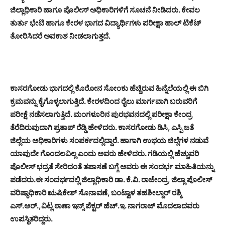
ಜಿಲ್ಲಾಧಿಕಾರಿ ಹಾಗೂ ಪೊಲೀಸ್ ಅಧಿಕಾರಿಗಳಿಗೆ ಸೂಚನೆ ನೀಡಿದರು. ಕೇವಲ
ತುರ್ತು ಭೇಟಿ ಹಾಗೂ ಕೇರಳ ಭಾಗದ ವಿದ್ಯಾರ್ಥಿಗಳು ಪರೀಕ್ಷಾ ಹಾಲ್ ಟಿಕೆಟ್
ತೋರಿಸಿದರೆ ಅವಕಾಶ ನೀಡಲಾಗುತ್ತದೆ.
ಕಾಸರಗೋಡು ಭಾಗದಲ್ಲಿ ಕೊರೋನ ಸೋಂಕು ಹೆಚ್ಚಿರುವ ಹಿನ್ನೆಲೆಯಲ್ಲಿ ಈ ಬಿಗಿ
ಕ್ರಮವನ್ನು ಕೈಗೊಳ್ಳಲಾಗುತ್ತಿದೆ. ಕೇರಳದಿಂದ ರೈಲು ಮಾರ್ಗವಾಗಿ ಬರುವರಿಗೆ
ಪರೀಕ್ಷೆ ನಡೆಸಲಾಗುತ್ತಿದೆ. ಮಂಗಳೂರಿನ ಪುರಭವನದಲ್ಲಿ ಪರೀಕ್ಷಾ ಕೇಂದ್ರ
ತೆರೆದಿರುವುದಾಗಿ ಪ್ರತಾಪ್ ರೆಡ್ಡಿ ಹೇಳಿದರು. ಕಾಸರಗೋಡು ಡಿಸಿ, ಎಸ್ಪಿ ಜತೆ
ಜಿಲ್ಲೆಯ ಅಧಿಕಾರಿಗಳು ಸಂಪರ್ಕದಲ್ಲಿದ್ದಾರೆ. ಹಾಗಾಗಿ ಉಭಯ ಜಿಲ್ಲೆಗಳ ನಡುವೆ
ಯಾವುದೇ ಗೊಂದಲವಿಲ್ಲ ಎಂದು ಅವರು ಹೇಳಿದರು. ಗಡಿಯಲ್ಲಿ ಹೆಚ್ಚುವರಿ
ಪೊಲೀಸ್ ಭದ್ರತೆ ಸೇರಿದಂತೆ ತಪಾಸಣೆ ಬಗ್ಗೆ ಅವರು ಈ ಸಂದರ್ಭ ಮಾಹಿತಿಯನ್ನು
ಪಡೆದರು.
ಈ ಸಂದರ್ಭದಲ್ಲಿ ಜಿಲ್ಲಾಧಿಕಾರಿ ಡಾ. ಕೆ.ವಿ. ರಾಜೇಂದ್ರ, ಜಿಲ್ಲಾ ಪೊಲೀಸ್
ವರಿಷ್ಠಾಧಿಕಾರಿ ಋಷಿಕೇಶ್ ಸೊನಾವಣೆ, ಬಂಟ್ವಾಳ ತಹಶೀಲ್ದಾರ್ ರಶ್ಮಿ
ಎಸ್.ಆರ್.,ವಿಟ್ಲ ಠಾಣಾ ಇನ್ಸ್ ಪೆಕ್ಟರ್ ಹೆಚ್.ಇ. ನಾಗರಾಜ್ ಮೊದಲಾದವರು
ಉಪಸ್ಥಿತರಿದ್ದರು.