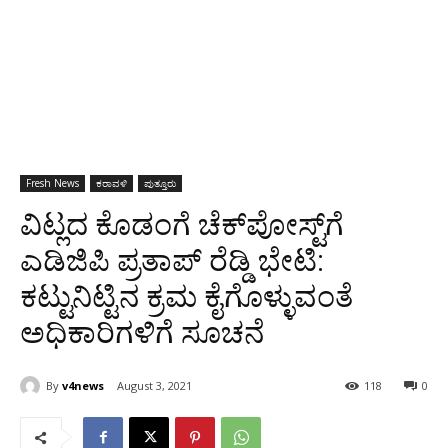
Fresh News
ಕರಾವಳಿ
ಪುತ್ತೂರು
ವಿಟ್ಲದ ಕೊಡಂಗೆ ಚೆಕ್‌ಪೋಸ್ಟ್‌ಗೆ
ಎಡಿಜಿಪಿ ಪ್ರತಾಪ್ ರೆಡ್ಡಿ ಭೇಟಿ:
ಕಟ್ಟುನಿಟ್ಟಿನ ಕ್ರಮ ಕೈಗೊಳ್ಳುವಂತೆ
ಅಧಿಕಾರಿಗಳಿಗೆ ಸೂಚನೆ
By
v4news
August 3, 2021
118
0