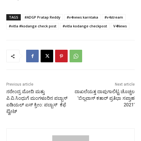
TAGS
#ADGP Pratap Reddy
#v4news karntaka
#v4stream
#vitla #kodange check post
#vitla kodange checkpost
V4News
Previous article
Next article
ನರೇಂದ್ರ ಮೋದಿ ಮತ್ತು
ದಾಖಲೆಯತ್ತ ದಾಪುಗಾಲಿಟ್ಟ ಚೊಚ್ಚಲ
ಪಿ.ವಿ.ಸಿಂಧುಗೆ ಮಂಗಳೂರಿನ ಪಬ್ಬಾಸ್
‘ಬಿಲ್ಲವಾಸ್ ಕತಾರ್ ಪ್ರತಿಭಾ ಸಪ್ತಾಹ
ಐಡಿಯಲ್ ಐಸ್ ಕ್ರೀಂ: ಪಬ್ಬಾಸ್ ಕೆಫೆ
2021’
ಟ್ವೀಟ್