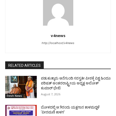
v4news
http://localhost/v4news
RELATED ARTICLES
ಪಡುಕುತ್ಯಾರು ಆನೆಗುಂದಿ ಸರಸ್ವತೀ ಪೀಠಕ್ಕೆ ವಿಶ್ವ ಹಿಂದೂ
ಪರಿಷತ್ ಅಂತರರಾಷ್ಟ್ರೀಯ ಅಧ್ಯಕ್ಷ ಅಲೋಕ್
ಕುಮಾರ್ ಭೇಟಿ
August 7, 2026
Fresh News
ಬೋಳದಲ್ಲಿ ಆ.9ರಂದು ಯಕ್ಷಗಾನ ತಾಳಮದ್ದಳೆ
‘ವೀರಮಣಿ ಕಾಳಗ’