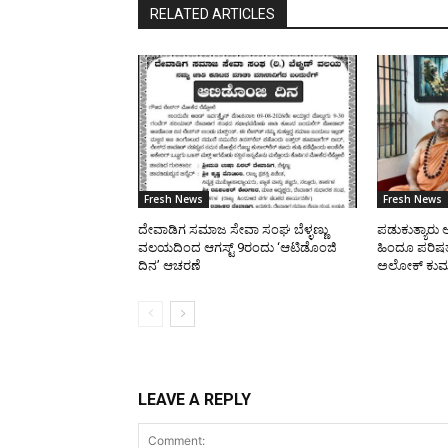
RELATED ARTICLES
Fresh News
Fresh News
ದೇವಾಡಿಗ ಸಮಾಜ ಸೇವಾ ಸಂಘ ಬೆಳ್ಳಣ್ಣು
ಪಡುಕುತ್ಯಾರು ಆನ
ವಲಯದಿಂದ ಆಗಸ್ಟ್ 9ರಂದು ‘ಆಟಿಡೊಂಜಿ
ಹಿಂದೂ ಪರಿಷತ್
ದಿನ’ ಆಚರಣೆ
ಅಲೋಕ್ ಕುಮಾ
LEAVE A REPLY