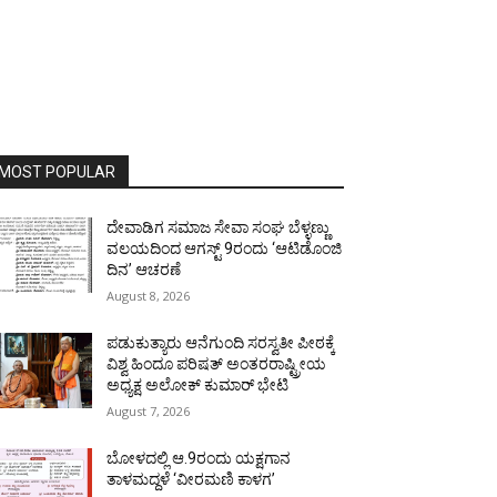
MOST POPULAR
ದೇವಾಡಿಗ ಸಮಾಜ ಸೇವಾ ಸಂಘ ಬೆಳ್ಳಣ್ಣು
ವಲಯದಿಂದ ಆಗಸ್ಟ್ 9ರಂದು ‘ಆಟಿಡೊಂಜಿ
ದಿನ’ ಆಚರಣೆ
August 8, 2026
ಪಡುಕುತ್ಯಾರು ಆನೆಗುಂದಿ ಸರಸ್ವತೀ ಪೀಠಕ್ಕೆ
ವಿಶ್ವ ಹಿಂದೂ ಪರಿಷತ್ ಅಂತರರಾಷ್ಟ್ರೀಯ
ಅಧ್ಯಕ್ಷ ಅಲೋಕ್ ಕುಮಾರ್ ಭೇಟಿ
August 7, 2026
ಬೋಳದಲ್ಲಿ ಆ.9ರಂದು ಯಕ್ಷಗಾನ
ತಾಳಮದ್ದಳೆ ‘ವೀರಮಣಿ ಕಾಳಗ’