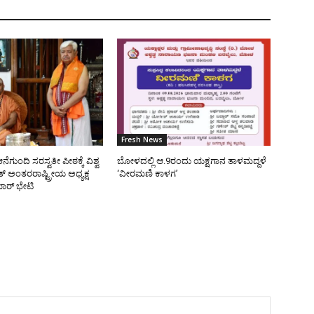
Fresh News
ೆಗುಂದಿ ಸರಸ್ವತೀ ಪೀಠಕ್ಕೆ ವಿಶ್ವ
ಬೋಳದಲ್ಲಿ ಆ.9ರಂದು ಯಕ್ಷಗಾನ ತಾಳಮದ್ದಳೆ
 ಅಂತರರಾಷ್ಟ್ರೀಯ ಅಧ್ಯಕ್ಷ
‘ವೀರಮಣಿ ಕಾಳಗ’
ರ್ ಭೇಟಿ