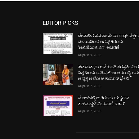
EDITOR PICKS
ದೇವಾಡಿಗ ಸಮಾಜ ಸೇವಾ ಸಂಘ ಬೆಳ್ಳಣ್ಣ
ವಲಯದಿಂದ ಆಗಸ್ಟ್ 9ರಂದು
‘ಆಟಿಡೊಂಜಿ ದಿನ’ ಆಚರಣೆ
August 8, 2026
ಪಡುಕುತ್ಯಾರು ಆನೆಗುಂದಿ ಸರಸ್ವತೀ ಪೀಠಕ್
ವಿಶ್ವ ಹಿಂದೂ ಪರಿಷತ್ ಅಂತರರಾಷ್ಟ್ರೀ
ಅಧ್ಯಕ್ಷ ಅಲೋಕ್ ಕುಮಾರ್ ಭೇಟಿ
August 7, 2026
ಬೋಳದಲ್ಲಿ ಆ.9ರಂದು ಯಕ್ಷಗಾನ
ತಾಳಮದ್ದಳೆ ‘ವೀರಮಣಿ ಕಾಳಗ’
August 7, 2026