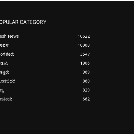
OPULAR CATEGORY
resh News
10622
ರಾವಳಿ
10000
ಂಗಳೂರು
3547
ಡುಪಿ
1906
ತ್ತೂರು
969
ೂಡಬಿದರೆ
860
ಜ್ಯ
829
ಾಜಕೀಯ
662