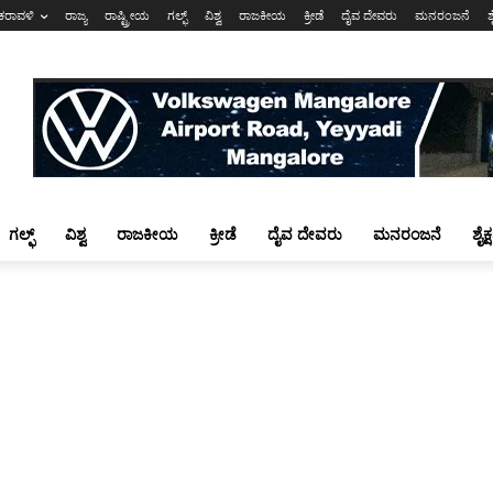
ಕರಾವಳಿ
ರಾಜ್ಯ
ರಾಷ್ಟ್ರೀಯ
ಗಲ್ಫ್
ವಿಶ್ವ
ರಾಜಕೀಯ
ಕ್ರೀಡೆ
ದೈವ ದೇವರು
ಮನರಂಜನೆ
ಶ
ಗಲ್ಫ್
ವಿಶ್ವ
ರಾಜಕೀಯ
ಕ್ರೀಡೆ
ದೈವ ದೇವರು
ಮನರಂಜನೆ
ಶೈಕ