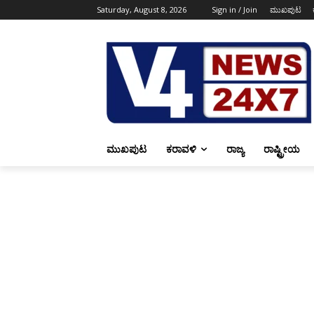
Saturday, August 8, 2026
Sign in / Join
ಮುಖಪುಟ
ಮುಖಪುಟ
ಕರಾವಳಿ
ರಾಜ್ಯ
ರಾಷ್ಟ್ರೀಯ