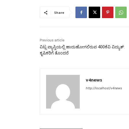
Share
Previous article
ವಿಟ್ಲ ವ್ಯಾಪ್ತಿಯಲ್ಲಿ ಹಾದುಹೋಗಲಿರುವ 400ಕೆವಿ ವಿದ್ಯುತ್:
ಕೃಷಿಕರಿಗೆ ತೊಂದರೆ
v4news
http://localhost/v4news