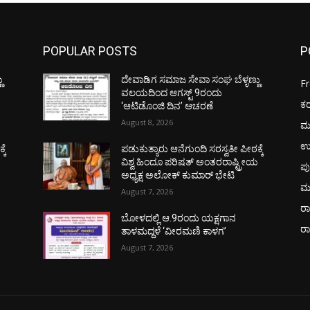
POPULAR POSTS
P
ು
ದೇವಾಡಿಗ ಸಮಾಜ ಸೇವಾ ಸಂಘ ಬೆಳ್ಳಣ್ಣು
F
ವಲಯದಿಂದ ಆಗಸ್ಟ್ 9ರಂದು
ಕ
‘ಆಟಿಡೊಂಜಿ ದಿನ’ ಆಚರಣೆ
August 8, 2026
ಮ
ಉ
ಕೆ
ಪಡುಕುತ್ಯಾರು ಆನೆಗುಂದಿ ಸರಸ್ವತೀ ಪೀಠಕ್ಕೆ
ಯ
ವಿಶ್ವ ಹಿಂದೂ ಪರಿಷತ್ ಅಂತರರಾಷ್ಟ್ರೀಯ
ಪು
ಅಧ್ಯಕ್ಷ ಅಲೋಕ್ ಕುಮಾರ್ ಭೇಟಿ
ಮ
August 7, 2026
ರಾ
ಬೋಳದಲ್ಲಿ ಆ.9ರಂದು ಯಕ್ಷಗಾನ
ರ
ತಾಳಮದ್ದಳೆ ‘ವೀರಮಣಿ ಕಾಳಗ’
August 7, 2026