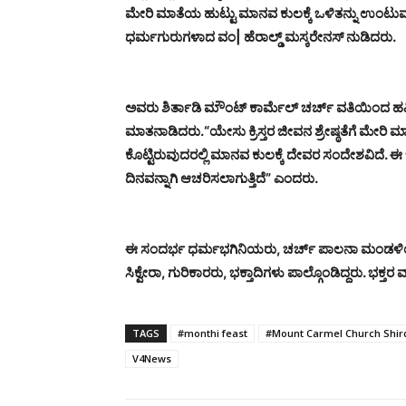
ಮೇರಿ ಮಾತೆಯ ಹುಟ್ಟು ಮಾನವ ಕುಲಕ್ಕೆ ಒಳಿತನ್ನು ಉಂಟುಮ
ಧರ್ಮಗುರುಗಳಾದ ವಂ| ಹೆರಾಲ್ಡ್ ಮಸ್ಕರೇನಸ್ ನುಡಿದರು.
ಅವರು ಶಿರ್ತಾಡಿ ಮೌಂಟ್ ಕಾರ್ಮೆಲ್ ಚರ್ಚ್ ವತಿಯಿಂದ ಹಮ
ಮಾತನಾಡಿದರು.
“ಯೇಸು ಕ್ರಿಸ್ತರ ಜೀವನ ಶ್ರೇಷ್ಠತೆಗೆ ಮೇರಿ ಮ
ಕೊಟ್ಟಿರುವುದರಲ್ಲಿ ಮಾನವ ಕುಲಕ್ಕೆ ದೇವರ ಸಂದೇಶವಿದೆ. ಈ
ದಿನವನ್ನಾಗಿ ಆಚರಿಸಲಾಗುತ್ತಿದೆ” ಎಂದರು.
ಈ ಸಂದರ್ಭ ಧರ್ಮಭಗಿನಿಯರು, ಚರ್ಚ್ ಪಾಲನಾ ಮಂಡಳಿಯ ಉಪಾ
ಸಿಕ್ವೇರಾ, ಗುರಿಕಾರರು, ಭಕ್ತಾದಿಗಳು ಪಾಲ್ಗೊಂಡಿದ್ದರು.
ಭಕ್ತರ 
TAGS
#monthi feast
#Mount Carmel Church Shir
V4News