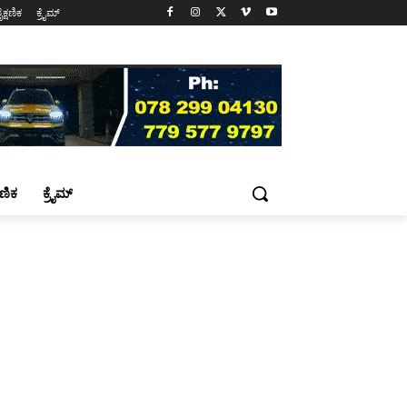
ೈಕ್ಷಣಿಕ
ಕ್ರೈಮ್
್ಷಣಿಕ
ಕ್ರೈಮ್