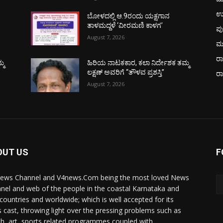
ಉ
ಬೋಳದಲ್ಲಿ ಆ.9ರಂದು ಯಕ್ಷಗಾನ
ತಾಳಮದ್ದಳೆ ‘ವೀರಮಣಿ ಕಾಳಗ’
ಪು
August 7, 2026
ಮ
ರಾ
್ಮ
ಹಿರಿಯ ನಾಟಕಕಾರ, ಕಲಾ ನಿರ್ದೇಶಕ ತಮ್ಮ
ಲಕ್ಷಣ್ ಅವರಿಗೆ “ತೌಳವ ಪ್ರಶಸ್ತಿ”
ರ
August 7, 2026
OUT US
F
ews Channel and V4news.Com being the most loved News
nel and web of the people in the coastal Karnataka and
 countries and worldwide; which is well accepted for its
 cast, throwing light over the pressing problems such as
th, art, sports related programmes coupled with