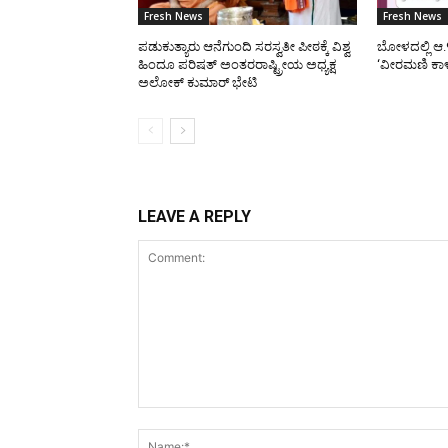
Fresh News
Fresh News
ಪಡುಕುತ್ಯಾರು ಆನೆಗುಂದಿ ಸರಸ್ವತೀ ಪೀಠಕ್ಕೆ ವಿಶ್ವ
ಬೋಳದಲ್ಲಿ ಆ.
ಹಿಂದೂ ಪರಿಷತ್ ಅಂತರರಾಷ್ಟ್ರೀಯ ಅಧ್ಯಕ್ಷ
‘ವೀರಮಣಿ ಕಾ
ಅಲೋಕ್ ಕುಮಾರ್ ಭೇಟಿ
LEAVE A REPLY
Comment: