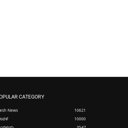
OPULAR CATEGORY
resh News
10621
ರಾವಳಿ
10000
ಂಗಳೂರು
3547