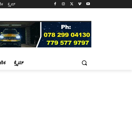
ಷಣಿಕ
ಕ್ರೈಮ್
್ಷಣಿಕ
ಕ್ರೈಮ್