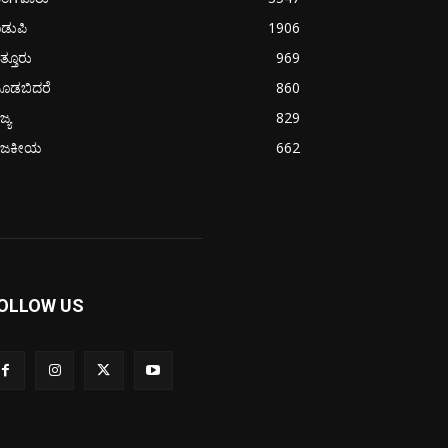
ಡುಪಿ
1906
ತ್ತೂರು
969
ೂಡಬಿದರೆ
860
ಜ್ಯ
829
ಾಜಕೀಯ
662
OLLOW US