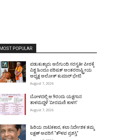
MOST POPULAR
ಪಡುಕುತ್ಯಾರು ಆನೆಗುಂದಿ ಸರಸ್ವತೀ ಪೀಠಕ್ಕೆ
ವಿಶ್ವ ಹಿಂದೂ ಪರಿಷತ್ ಅಂತರರಾಷ್ಟ್ರೀಯ
ಅಧ್ಯಕ್ಷ ಅಲೋಕ್ ಕುಮಾರ್ ಭೇಟಿ
August 7, 2026
ಬೋಳದಲ್ಲಿ ಆ.9ರಂದು ಯಕ್ಷಗಾನ
ತಾಳಮದ್ದಳೆ ‘ವೀರಮಣಿ ಕಾಳಗ’
August 7, 2026
ಹಿರಿಯ ನಾಟಕಕಾರ, ಕಲಾ ನಿರ್ದೇಶಕ ತಮ್ಮ
ಲಕ್ಷಣ್ ಅವರಿಗೆ “ತೌಳವ ಪ್ರಶಸ್ತಿ”