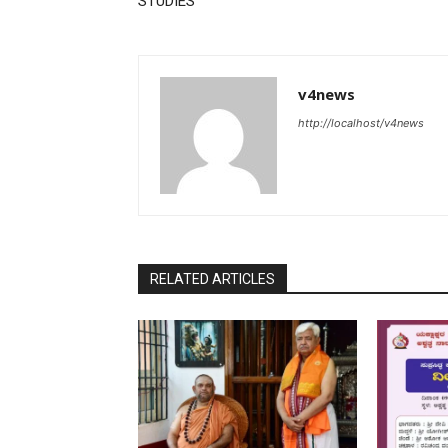
STUDIES
v4news
http://localhost/v4news
RELATED ARTICLES