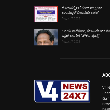
ಬೋಳದಲ್ಲಿ ಆ.9ರಂದು ಯಕ್ಷಗಾನ
ತಾಳಮದ್ದಳೆ ‘ವೀರಮಣಿ ಕಾಳಗ’
August 7, 2026
ಹಿರಿಯ ನಾಟಕಕಾರ, ಕಲಾ ನಿರ್ದೇಶಕ ತಮ
ಲಕ್ಷಣ್ ಅವರಿಗೆ “ತೌಳವ ಪ್ರಶಸ್ತಿ”
August 7, 2026
AB
V4 N
Chan
Gulf
news
heal