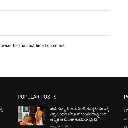
Email:*
Website:
rowser for the next time I comment.
POPULAR POSTS
P
ಕೆ
ಪಡುಕುತ್ಯಾರು ಆನೆಗುಂದಿ ಸರಸ್ವತೀ ಪೀಠಕ್ಕೆ
F
ಯ
ವಿಶ್ವ ಹಿಂದೂ ಪರಿಷತ್ ಅಂತರರಾಷ್ಟ್ರೀಯ
ಕ
ಅಧ್ಯಕ್ಷ ಅಲೋಕ್ ಕುಮಾರ್ ಭೇಟಿ
August 7, 2026
ಮ