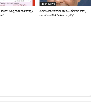
Fresh News
9ರಂದು ಯಕ್ಷಗಾನ ತಾಳಮದ್ದಳೆ
ಹಿರಿಯ ನಾಟಕಕಾರ, ಕಲಾ ನಿರ್ದೇಶಕ ತಮ್ಮ
ಳಗ’
ಲಕ್ಷಣ್ ಅವರಿಗೆ “ತೌಳವ ಪ್ರಶಸ್ತಿ”
Name:*