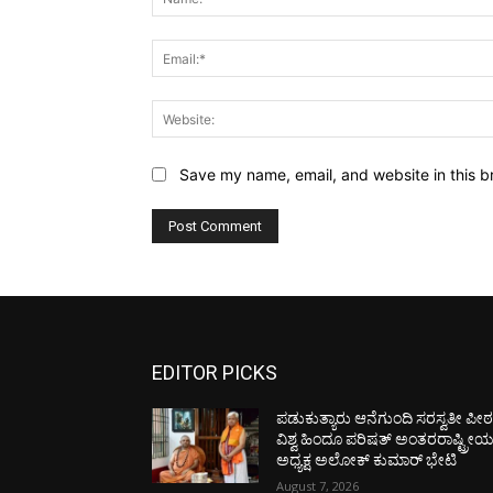
Save my name, email, and website in this b
EDITOR PICKS
ಪಡುಕುತ್ಯಾರು ಆನೆಗುಂದಿ ಸರಸ್ವತೀ ಪೀಠಕ್
ವಿಶ್ವ ಹಿಂದೂ ಪರಿಷತ್ ಅಂತರರಾಷ್ಟ್ರೀ
ಅಧ್ಯಕ್ಷ ಅಲೋಕ್ ಕುಮಾರ್ ಭೇಟಿ
August 7, 2026