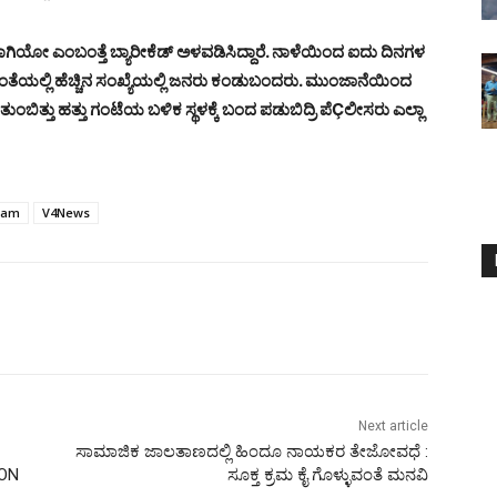
ಗಿಯೋ ಎಂಬಂತ್ತೆ ಬ್ಯಾರೀಕೆಡ್ ಅಳವಡಿಸಿದ್ದಾರೆ. ನಾಳೆಯಿಂದ ಐದು ದಿನಗಳ
ತೆಯಲ್ಲಿ ಹೆಚ್ಚಿನ ಸಂಖ್ಯೆಯಲ್ಲಿ ಜನರು ಕಂಡುಬಂದರು. ಮುಂಜಾನೆಯಿಂದ
ಬಿತ್ತು ಹತ್ತು ಗಂಟೆಯ ಬಳಿಕ ಸ್ಥಳಕ್ಕೆ ಬಂದ ಪಡುಬಿದ್ರಿ ಪೆÇಲೀಸರು ಎಲ್ಲಾ
eam
V4News
Next article
ಸಾಮಾಜಿಕ ಜಾಲತಾಣದಲ್ಲಿ ಹಿಂದೂ ನಾಯಕರ ತೇಜೋವಧೆ :
ION
ಸೂಕ್ತ ಕ್ರಮ ಕೈ ಗೊಳ್ಳುವಂತೆ ಮನವಿ