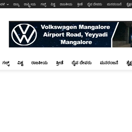
ಾವಳಿ
ರಾಜ್ಯ
ರಾಷ್ಟ್ರೀಯ
ಗಲ್ಫ್
ವಿಶ್ವ
ರಾಜಕೀಯ
ಕ್ರೀಡೆ
ದೈವ ದೇವರು
ಮನರಂಜನೆ
ಶೈಕ್
ಗಲ್ಫ್
ವಿಶ್ವ
ರಾಜಕೀಯ
ಕ್ರೀಡೆ
ದೈವ ದೇವರು
ಮನರಂಜನೆ
ಶೈಕ