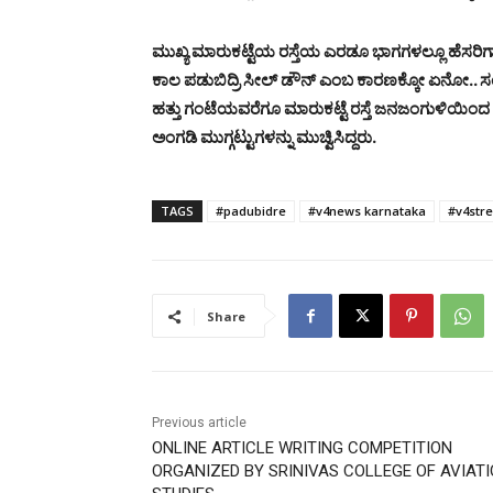
ಮುಖ್ಯ ಮಾರುಕಟ್ಟೆಯ ರಸ್ತೆಯ ಎರಡೂ ಭಾಗಗಳಲ್ಲೂ ಹೆಸರಿಗಾ
ಕಾಲ ಪಡುಬಿದ್ರಿ ಸೀಲ್ ಡೌನ್ ಎಂಬ ಕಾರಣಕ್ಕೋ ಏನೋ.. ಸಂ
ಹತ್ತು ಗಂಟೆಯವರೆಗೂ ಮಾರುಕಟ್ಟೆ ರಸ್ತೆ ಜನಜಂಗುಳಿಯಿಂದ ತುಂ
ಅಂಗಡಿ ಮುಗ್ಗಟ್ಟುಗಳನ್ನು ಮುಚ್ವಿಸಿದ್ದರು.
TAGS
#padubidre
#v4news karnataka
#v4str
Share
Previous article
ONLINE ARTICLE WRITING COMPETITION
ORGANIZED BY SRINIVAS COLLEGE OF AVIAT