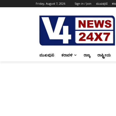
Friday, August 7, 2026
Sign in / Join
ಮುಖಪುಟ
ಕರ
ಮುಖಪುಟ
ಕರಾವಳಿ
ರಾಜ್ಯ
ರಾಷ್ಟ್ರೀಯ