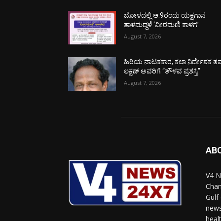
ಬೋಳದಲ್ಲಿ ಆ.9ರಂದು ಯಕ್ಷಗಾನ
ತಾಳಮದ್ದಳೆ ‘ವೀರಮಣಿ ಕಾಳಗ’
August 7, 2026
ಹಿರಿಯ ನಾಟಕಕಾರ, ಕಲಾ ನಿರ್ದೇಶಕ ತಮ
ಲಕ್ಷಣ್ ಅವರಿಗೆ “ತೌಳವ ಪ್ರಶಸ್ತಿ”
August 7, 2026
AB
V4 N
Chan
Gulf
news
heal