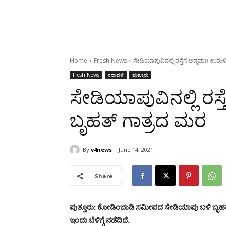
Home
Fresh News
ಸೇಡಿಯಾಪುವಿನಲ್ಲಿ ರಸ್ತೆಗೆ ಅಡ್ಡವಾಗಿ ಉರ
Fresh News
ಕರಾವಳಿ
ಪುತ್ತೂರು
ಸೇಡಿಯಾಪುವಿನಲ್ಲಿ ರಸ್
ಬೃಹತ್ ಗಾತ್ರದ ಮರ
By
v4news
June 14, 2021
Share
ಪುತ್ತೂರು: ಕೋಡಿಂಬಾಡಿ ಸಮೀಪದ ಸೇಡಿಯಾಪು ಬಳಿ ಬೃಹತ್ 
ಇಂದು ಬೆಳಿಗ್ಗೆ ನಡೆದಿದೆ.