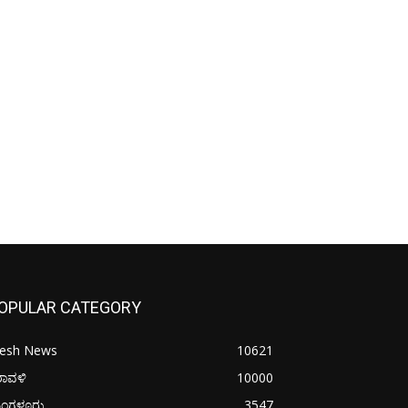
OPULAR CATEGORY
resh News
10621
ರಾವಳಿ
10000
ಂಗಳೂರು
3547