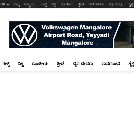
ಾವಳಿ
ರಾಜ್ಯ
ರಾಷ್ಟ್ರೀಯ
ಗಲ್ಫ್
ವಿಶ್ವ
ರಾಜಕೀಯ
ಕ್ರೀಡೆ
ದೈವ ದೇವರು
ಮನರಂಜನೆ
ಶೈಕ್
ಗಲ್ಫ್
ವಿಶ್ವ
ರಾಜಕೀಯ
ಕ್ರೀಡೆ
ದೈವ ದೇವರು
ಮನರಂಜನೆ
ಶೈಕ