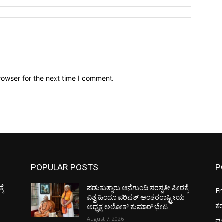
Email:*
Website:
rowser for the next time I comment.
POPULAR POSTS
P
ಕೆ
ಪಡುಕುತ್ಯಾರು ಆನೆಗುಂದಿ ಸರಸ್ವತೀ ಪೀಠಕ್ಕೆ
F
ಯ
ವಿಶ್ವ ಹಿಂದೂ ಪರಿಷತ್ ಅಂತರರಾಷ್ಟ್ರೀಯ
ಕ
ಅಧ್ಯಕ್ಷ ಅಲೋಕ್ ಕುಮಾರ್ ಭೇಟಿ
August 7, 2026
ಮ