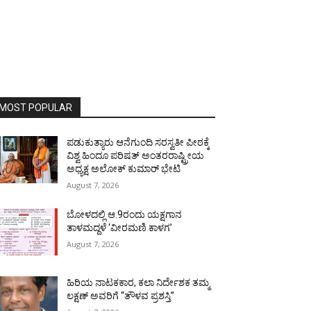
MOST POPULAR
ಪಡುಕುತ್ಯಾರು ಆನೆಗುಂದಿ ಸರಸ್ವತೀ ಪೀಠಕ್ಕೆ
ವಿಶ್ವ ಹಿಂದೂ ಪರಿಷತ್ ಅಂತರರಾಷ್ಟ್ರೀಯ
ಅಧ್ಯಕ್ಷ ಅಲೋಕ್ ಕುಮಾರ್ ಭೇಟಿ
August 7, 2026
ಬೋಳದಲ್ಲಿ ಆ.9ರಂದು ಯಕ್ಷಗಾನ
ತಾಳಮದ್ದಳೆ ‘ವೀರಮಣಿ ಕಾಳಗ’
August 7, 2026
ಹಿರಿಯ ನಾಟಕಕಾರ, ಕಲಾ ನಿರ್ದೇಶಕ ತಮ್ಮ
ಲಕ್ಷಣ್ ಅವರಿಗೆ “ತೌಳವ ಪ್ರಶಸ್ತಿ”