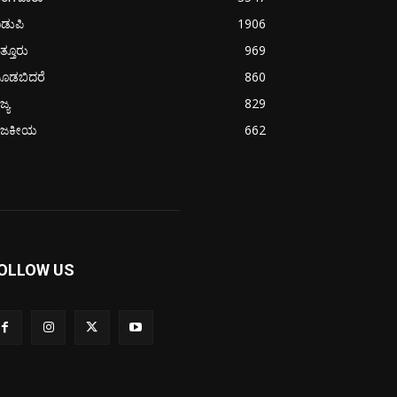
ಡುಪಿ
1906
ತ್ತೂರು
969
ೂಡಬಿದರೆ
860
ಜ್ಯ
829
ಾಜಕೀಯ
662
OLLOW US