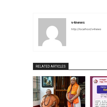
v4news
http://localhost/v4news
RELATED ARTICLES