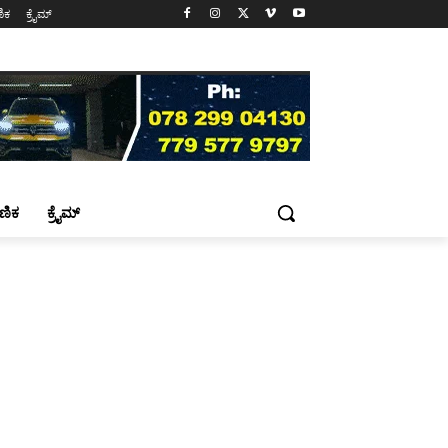
ಷಣಿಕ
ಕ್ರೈಮ್
್ಷಣಿಕ
ಕ್ರೈಮ್