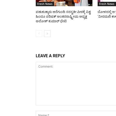
Fresh News
Fresh News
ಪಡುಕುತ್ಯಾರು ಆನೆಗುಂದಿ ಸರಸ್ವತೀ ಪೀಠಕ್ಕೆ ವಿಶ್ವ
ಬೋಳದಲ್ಲಿ ಆ.
ಹಿಂದೂ ಪರಿಷತ್ ಅಂತರರಾಷ್ಟ್ರೀಯ ಅಧ್ಯಕ್ಷ
‘ವೀರಮಣಿ ಕಾ
ಅಲೋಕ್ ಕುಮಾರ್ ಭೇಟಿ
LEAVE A REPLY
Comment: