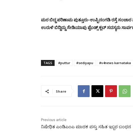
ಮರ ಬಿದ್ದ ಪರಿಣಾಮ ಪುತ್ತೂರು-ಉಪ್ಪಿನಂಗಡಿ ರಸ್ತೆ ಸಂಚಾ
ಉರುಳಿ ಬಿದ್ದಿದ್ದು ಸೇಡಿಯಾಪು ಫ್ರೆಂಡ್ಸ್ ಕ್ಲಬ್ ಸದಸ್ಯರು 
TAGS
#puttur
#sediyapu
#v4news karnataka
Share
Previous article
ನಿಷೇಧಿತ ಎಂಡಿಎಂಎ ಮಾದಕ ವಸ್ತು ಸಹಿತ ಇಬ್ಬರ ಬಂಧನ