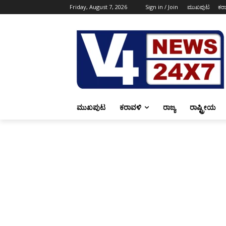
Friday, August 7, 2026
Sign in / Join
ಮುಖಪುಟ
ಕರ
ಮುಖಪುಟ
ಕರಾವಳಿ
ರಾಜ್ಯ
ರಾಷ್ಟ್ರೀಯ