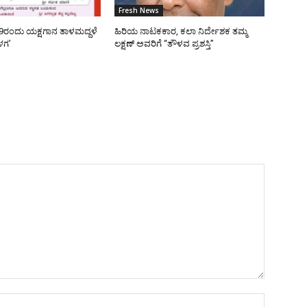
Fresh News
9ರಂದು ಯಕ್ಷಗಾನ ತಾಳಮದ್ದಳೆ
ಹಿರಿಯ ನಾಟಕಕಾರ, ಕಲಾ ನಿರ್ದೇಶಕ ತಮ್ಮ
ಳಗ’
ಲಕ್ಷಣ್ ಅವರಿಗೆ “ತೌಳವ ಪ್ರಶಸ್ತಿ”
Name:*