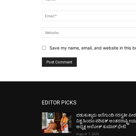
Save my name, email, and website in this b
EDITOR PICKS
ಪಡುಕುತ್ಯಾರು ಆನೆಗುಂದಿ ಸರಸ್ವತೀ ಪೀಠಕ್
ವಿಶ್ವ ಹಿಂದೂ ಪರಿಷತ್ ಅಂತರರಾಷ್ಟ್ರೀ
ಅಧ್ಯಕ್ಷ ಅಲೋಕ್ ಕುಮಾರ್ ಭೇಟಿ
August 7, 2026