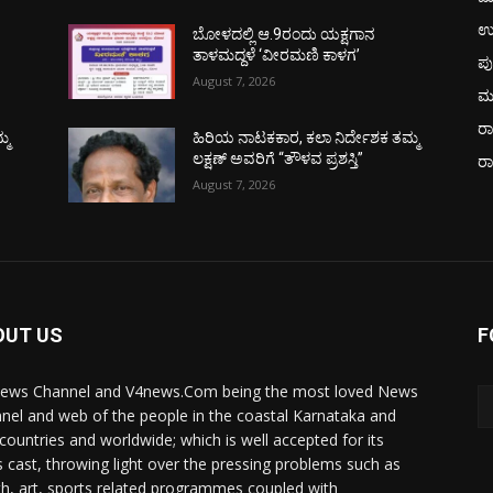
ಉ
ಬೋಳದಲ್ಲಿ ಆ.9ರಂದು ಯಕ್ಷಗಾನ
ತಾಳಮದ್ದಳೆ ‘ವೀರಮಣಿ ಕಾಳಗ’
ಪು
August 7, 2026
ಮ
ರಾ
್ಮ
ಹಿರಿಯ ನಾಟಕಕಾರ, ಕಲಾ ನಿರ್ದೇಶಕ ತಮ್ಮ
ಲಕ್ಷಣ್ ಅವರಿಗೆ “ತೌಳವ ಪ್ರಶಸ್ತಿ”
ರ
August 7, 2026
OUT US
F
ews Channel and V4news.Com being the most loved News
nel and web of the people in the coastal Karnataka and
 countries and worldwide; which is well accepted for its
 cast, throwing light over the pressing problems such as
th, art, sports related programmes coupled with