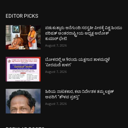
EDITOR PICKS
ಪಡುಕುತ್ಯಾರು ಆನೆಗುಂದಿ ಸರಸ್ವತೀ ಪೀಠಕ್ಕೆ ವಿಶ್ವ ಹಿಂದೂ
ಪರಿಷತ್ ಅಂತರರಾಷ್ಟ್ರೀಯ ಅಧ್ಯಕ್ಷ ಅಲೋಕ್
ಕುಮಾರ್ ಭೇಟಿ
August 7, 2026
ಬೋಳದಲ್ಲಿ ಆ.9ರಂದು ಯಕ್ಷಗಾನ ತಾಳಮದ್ದಳೆ
‘ವೀರಮಣಿ ಕಾಳಗ’
August 7, 2026
ಹಿರಿಯ ನಾಟಕಕಾರ, ಕಲಾ ನಿರ್ದೇಶಕ ತಮ್ಮ ಲಕ್ಷಣ್
ಅವರಿಗೆ “ತೌಳವ ಪ್ರಶಸ್ತಿ”
August 7, 2026