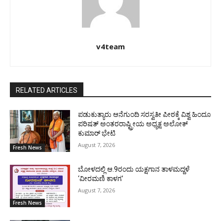
v4team
RELATED ARTICLES
ಪಡುಕುತ್ಯಾರು ಆನೆಗುಂದಿ ಸರಸ್ವತೀ ಪೀಠಕ್ಕೆ ವಿಶ್ವ ಹಿಂದೂ
ಪರಿಷತ್ ಅಂತರರಾಷ್ಟ್ರೀಯ ಅಧ್ಯಕ್ಷ ಅಲೋಕ್
ಕುಮಾರ್ ಭೇಟಿ
August 7, 2026
Fresh News
ಬೋಳದಲ್ಲಿ ಆ.9ರಂದು ಯಕ್ಷಗಾನ ತಾಳಮದ್ದಳೆ
‘ವೀರಮಣಿ ಕಾಳಗ’
August 7, 2026
Fresh News