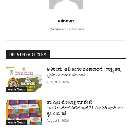
v4news
http://localhost/v4news
RELATED ARTICLES
ಆ.9ರಂದು ‘ಆಟಿ ತಿಂಗಳ ಭೂತಾರಾಧನೆ’ : ಸಾಕ್ಷ್ಯ ಚಿತ್ರ
ಪ್ರದರ್ಶನ ಹಾಗೂ ಸಂವಾದ
August 8, 2026
Fresh News
ಡಾ. ಪ್ರೀತಿ ಲೋಲಾಕ್ಷ ನಾಗವೇಣಿ
ಅವರ ಅನ್‌ಟಚೆಬಿಲಿಟಿ ಇನ್ 21 ಸೆಂಚುರಿ ಇಂಡಿಯಾ
ಕೃತಿ ಬಿಡುಗಡೆ
August 8, 2026
Fresh News