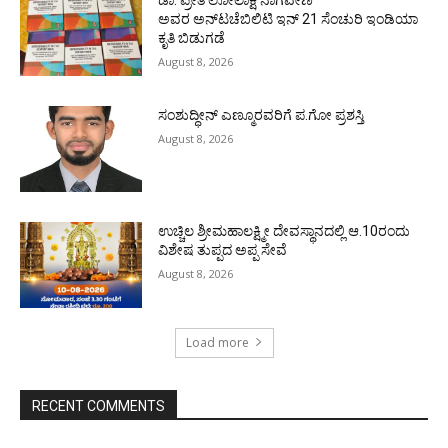
ಅವರ ಅನ್‌ಟಚೆಬಿಲಿಟಿ ಇನ್ 21 ಸೆಂಚುರಿ ಇಂಡಿಯಾ
ಕೃತಿ ಬಿಡುಗಡೆ
August 8, 2026
ಸಂಶುದ್ಧೀನ್ ಎಣ್ಮೂರವರಿಗೆ ಪ.ಗೋ ಪ್ರಶಸ್ತಿ
August 8, 2026
ಉಚ್ಚಿಲ ಶ್ರೀಮಹಾಲಕ್ಷ್ಮೀ ದೇವಸ್ಥಾನದಲ್ಲಿ ಆ.10ರಂದು
ವಿಶೇಷ ತುಪ್ಪದ ಅಪ್ಪ ಸೇವೆ
August 8, 2026
Load more
RECENT COMMENTS