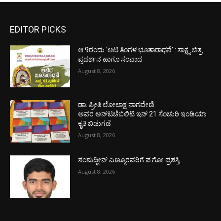
EDITOR PICKS
ಆ.9ರಂದು ‘ಆಟಿ ತಿಂಗಳ ಭೂತಾರಾಧನೆ’ : ಸಾಕ್ಷ್ಯ ಚಿತ್ರ
ಪ್ರದರ್ಶನ ಹಾಗೂ ಸಂವಾದ
August 8, 2026
ಡಾ. ಪ್ರೀತಿ ಲೋಲಾಕ್ಷ ನಾಗವೇಣಿ
ಅವರ ಅನ್‌ಟಚೆಬಿಲಿಟಿ ಇನ್ 21 ಸೆಂಚುರಿ ಇಂಡಿಯಾ
ಕೃತಿ ಬಿಡುಗಡೆ
August 8, 2026
ಸಂಶುದ್ಧೀನ್ ಎಣ್ಮೂರವರಿಗೆ ಪ.ಗೋ ಪ್ರಶಸ್ತಿ
August 8, 2026