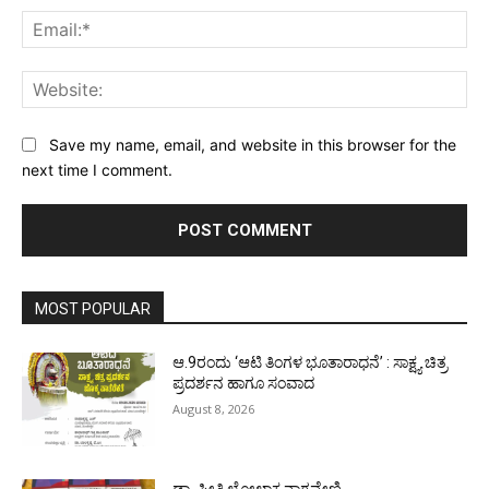
Ema
Web
Save my name, email, and website in this browser for the
next time I comment.
MOST POPULAR
ಆ.9ರಂದು ‘ಆಟಿ ತಿಂಗಳ ಭೂತಾರಾಧನೆ’ : ಸಾಕ್ಷ್ಯ ಚಿತ್ರ
ಪ್ರದರ್ಶನ ಹಾಗೂ ಸಂವಾದ
August 8, 2026
ಡಾ. ಪ್ರೀತಿ ಲೋಲಾಕ್ಷ ನಾಗವೇಣಿ