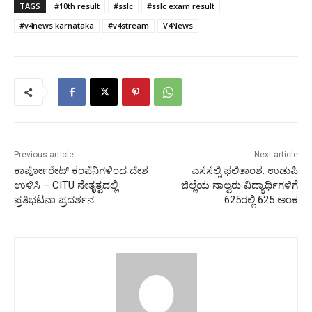
TAGS
#10th result
#sslc
#sslc exam result
#v4news karnataka
#v4stream
V4News
Previous article
Next article
ಕಾರ್ಪೋರೇಟ್ ಕಂಪೆನಿಗಳಿಂದ ದೇಶ
ಎಸೆಸೆಲ್ಸಿ ಫಲಿತಾಂಶ: ಉಡುಪಿ
ಉಳಿಸಿ – CITU ನೇತೃತ್ವದಲ್ಲಿ
ಜಿಲ್ಲೆಯ ನಾಲ್ವರು ವಿದ್ಯಾರ್ಥಿಗಳಿಗೆ
ಪ್ರತಿಭಟನಾ ಪ್ರದರ್ಶನ
625ರಲ್ಲಿ 625 ಅಂಕ