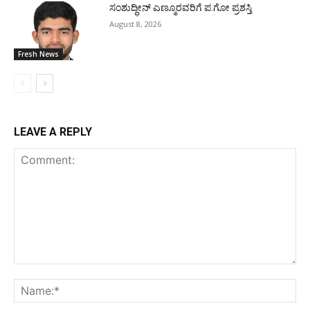
ಸಂಶುದ್ಧೀನ್ ಎಣ್ಮೂರವರಿಗೆ ಪ.ಗೋ ಪ್ರಶಸ್ತಿ
August 8, 2026
Fresh News
LEAVE A REPLY
Comment:
Na