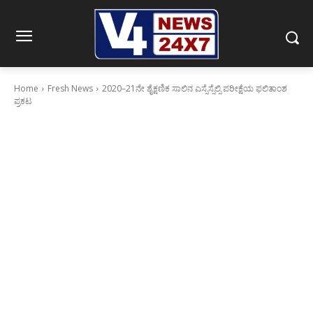
Home
Fresh News
2020–21ನೇ ಶೈಕ್ಷಣಿಕ ಸಾಲಿನ ಎಸ್ಸೆಸ್ಸೆಲ್ಸಿ ಪರೀಕ್ಷೆಯ ಫಲಿತಾಂಶ
ಪ್ರಕಟ