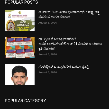
POPULAR POSTS
ಆ.9ರಂದು ‘ಆಟಿ ತಿಂಗಳ ಭೂತಾರಾಧನೆ’ : ಸಾಕ್ಷ್ಯ ಚಿತ್ರ
ಪ್ರದರ್ಶನ ಹಾಗೂ ಸಂವಾದ
August 8, 2026
ಡಾ. ಪ್ರೀತಿ ಲೋಲಾಕ್ಷ ನಾಗವೇಣಿ
ಅವರ ಅನ್‌ಟಚೆಬಿಲಿಟಿ ಇನ್ 21 ಸೆಂಚುರಿ ಇಂಡಿಯಾ
ಕೃತಿ ಬಿಡುಗಡೆ
August 8, 2026
ಸಂಶುದ್ಧೀನ್ ಎಣ್ಮೂರವರಿಗೆ ಪ.ಗೋ ಪ್ರಶಸ್ತಿ
August 8, 2026
POPULAR CATEGORY