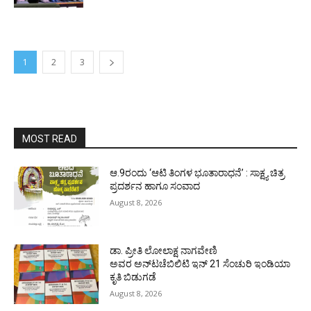
1
2
3
MOST READ
ಆ.9ರಂದು ‘ಆಟಿ ತಿಂಗಳ ಭೂತಾರಾಧನೆ’ : ಸಾಕ್ಷ್ಯ ಚಿತ್ರ
ಪ್ರದರ್ಶನ ಹಾಗೂ ಸಂವಾದ
August 8, 2026
ಡಾ. ಪ್ರೀತಿ ಲೋಲಾಕ್ಷ ನಾಗವೇಣಿ
ಅವರ ಅನ್‌ಟಚೆಬಿಲಿಟಿ ಇನ್ 21 ಸೆಂಚುರಿ ಇಂಡಿಯಾ
ಕೃತಿ ಬಿಡುಗಡೆ
August 8, 2026