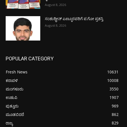
August 8, 2026
ಸಂಶುದ್ಧೀನ್ ಎಣ್ಮೂರವರಿಗೆ ಪ.ಗೋ ಪ್ರಶಸ್ತಿ
August 8, 2026
POPULAR CATEGORY
Fresh News
10631
ಕರಾವಳಿ
10008
ಮಂಗಳೂರು
3550
ಉಡುಪಿ
1907
ಪುತ್ತೂರು
969
ಮೂಡಬಿದರೆ
862
ರಾಜ್ಯ
829