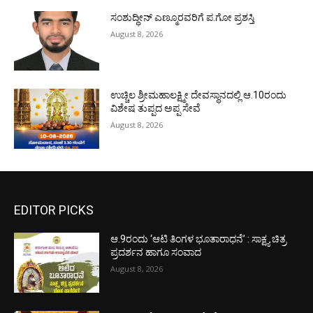
ಸಂಶುದ್ಧೀನ್ ಎಣ್ಮೂರವರಿಗೆ ಪ.ಗೋ ಪ್ರಶಸ್ತಿ
August 8, 2026
ಉಚ್ಚಿಲ ಶ್ರೀಮಹಾಲಕ್ಷ್ಮೀ ದೇವಸ್ಥಾನದಲ್ಲಿ ಆ.10ರಂದು
ವಿಶೇಷ ತುಪ್ಪದ ಅಪ್ಪ ಸೇವೆ
August 8, 2026
EDITOR PICKS
ಆ.9ರಂದು ‘ಆಟಿ ತಿಂಗಳ ಭೂತಾರಾಧನೆ’ : ಸಾಕ್ಷ್ಯ ಚಿತ್ರ
ಪ್ರದರ್ಶನ ಹಾಗೂ ಸಂವಾದ
August 8, 2026