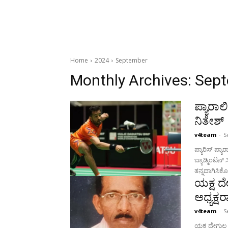
Home
2024
September
Monthly Archives: Sep
ಪ್ಯಾರಾಲಿಂ
ನಿತೇಶ್
v4team
-
S
ಪ್ಯಾರಿಸ್ ಪ್ಯಾರ
ಬ್ಯಾಡ್ಮಿಂಟನ್
ತನ್ನದಾಗಿಸಿಕ
ಯಕ್ಷ ದ
ಅಧ್ಯಕ್
v4team
-
S
ಯಕ್ಷ ದೇಗುಲ