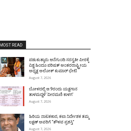
MOST READ
ಪಡುಕುತ್ಯಾರು ಆನೆಗುಂದಿ ಸರಸ್ವತೀ ಪೀಠಕ್ಕೆ
ವಿಶ್ವ ಹಿಂದೂ ಪರಿಷತ್ ಅಂತರರಾಷ್ಟ್ರೀಯ
ಅಧ್ಯಕ್ಷ ಅಲೋಕ್ ಕುಮಾರ್ ಭೇಟಿ
August 7, 2026
ಬೋಳದಲ್ಲಿ ಆ.9ರಂದು ಯಕ್ಷಗಾನ
ತಾಳಮದ್ದಳೆ ‘ವೀರಮಣಿ ಕಾಳಗ’
August 7, 2026
ಹಿರಿಯ ನಾಟಕಕಾರ, ಕಲಾ ನಿರ್ದೇಶಕ ತಮ್ಮ
ಲಕ್ಷಣ್ ಅವರಿಗೆ “ತೌಳವ ಪ್ರಶಸ್ತಿ”
August 7, 2026