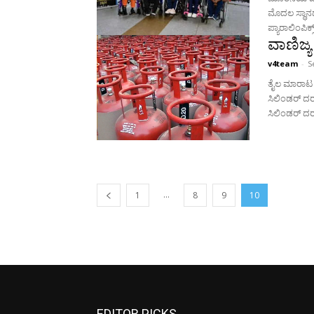
ಮೊದಲ ಸ್ಥಾನದಲ
ಪ್ಯಾರಾಲಿಂಪಿಕ್
ವಾಣಿಜ್ಯ
v4team
-
S
ತೈಲ ಮಾರಾಟ 
ಸಿಲಿಂಡರ್ ದರವನ್ನು 39 ರೂ. ಗೆ ಹೆಚ್ಚಿಸಿವೆ. ದೆಹಲಿಯಲ್ಲಿ ವಾಣಿ
ಸಿಲಿಂಡರ್‌ ದರವ
...
1
8
9
10
EDITOR PICKS