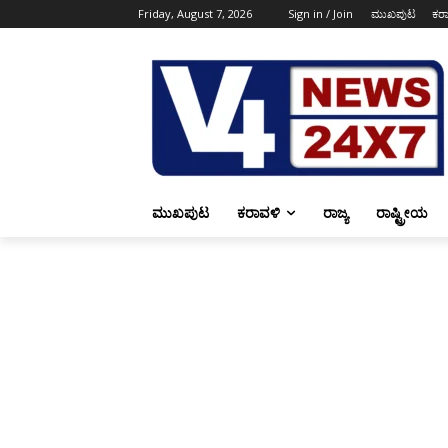
Friday, August 7, 2026
Sign in / Join
ಮುಖಪುಟ
ಕರ
ಮುಖಪುಟ
ಕರಾವಳಿ
ರಾಜ್ಯ
ರಾಷ್ಟ್ರೀಯ