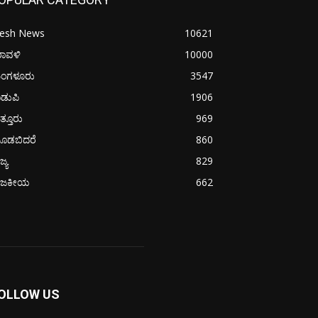
resh News
10621
ರಾವಳಿ
10000
ಂಗಳೂರು
3547
ಡುಪಿ
1906
ತ್ತೂರು
969
ೂಡಬಿದರೆ
860
ಜ್ಯ
829
ಾಜಕೀಯ
662
OLLOW US