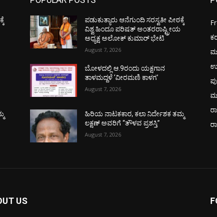
ಕೆ
ಪಡುಕುತ್ಯಾರು ಆನೆಗುಂದಿ ಸರಸ್ವತೀ ಪೀಠಕ್ಕೆ
F
ಯ
ವಿಶ್ವ ಹಿಂದೂ ಪರಿಷತ್ ಅಂತರರಾಷ್ಟ್ರೀಯ
ಕ
ಅಧ್ಯಕ್ಷ ಅಲೋಕ್ ಕುಮಾರ್ ಭೇಟಿ
August 7, 2026
ಮ
ಉ
ಬೋಳದಲ್ಲಿ ಆ.9ರಂದು ಯಕ್ಷಗಾನ
ತಾಳಮದ್ದಳೆ ‘ವೀರಮಣಿ ಕಾಳಗ’
ಪು
August 7, 2026
ಮ
ರಾ
್ಮ
ಹಿರಿಯ ನಾಟಕಕಾರ, ಕಲಾ ನಿರ್ದೇಶಕ ತಮ್ಮ
ಲಕ್ಷಣ್ ಅವರಿಗೆ “ತೌಳವ ಪ್ರಶಸ್ತಿ”
ರ
August 7, 2026
OUT US
F