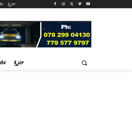
ಷಣಿಕ
ಕ್ರೈಮ್
್ಷಣಿಕ
ಕ್ರೈಮ್