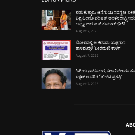
ಪಡುಕುತ್ಯಾರು ಆನೆಗುಂದಿ ಸರಸ್ವತೀ ಪೀಠಕ್
ವಿಶ್ವ ಹಿಂದೂ ಪರಿಷತ್ ಅಂತರರಾಷ್ಟ್ರೀ
ಅಧ್ಯಕ್ಷ ಅಲೋಕ್ ಕುಮಾರ್ ಭೇಟಿ
August 7, 2026
ಬೋಳದಲ್ಲಿ ಆ.9ರಂದು ಯಕ್ಷಗಾನ
ತಾಳಮದ್ದಳೆ ‘ವೀರಮಣಿ ಕಾಳಗ’
August 7, 2026
ಹಿರಿಯ ನಾಟಕಕಾರ, ಕಲಾ ನಿರ್ದೇಶಕ ತಮ
ಲಕ್ಷಣ್ ಅವರಿಗೆ “ತೌಳವ ಪ್ರಶಸ್ತಿ”
August 7, 2026
AB