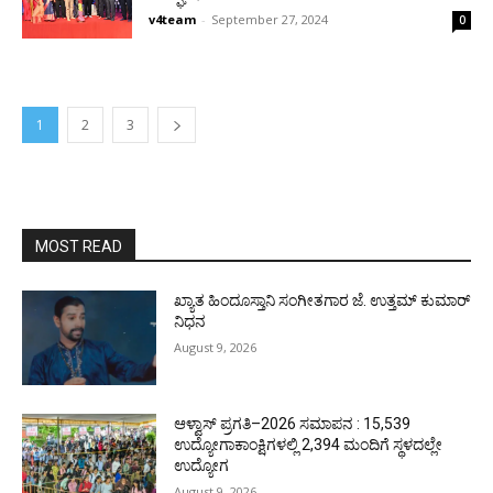
v4team
-
September 27, 2024
0
1
2
3
MOST READ
ಖ್ಯಾತ ಹಿಂದೂಸ್ತಾನಿ ಸಂಗೀತಗಾರ ಜೆ. ಉತ್ತಮ್ ಕುಮಾರ್
ನಿಧನ
August 9, 2026
ಆಳ್ವಾಸ್ ಪ್ರಗತಿ–2026 ಸಮಾಪನ : 15,539
ಉದ್ಯೋಗಾಕಾಂಕ್ಷಿಗಳಲ್ಲಿ 2,394 ಮಂದಿಗೆ ಸ್ಥಳದಲ್ಲೇ
ಉದ್ಯೋಗ
August 9, 2026