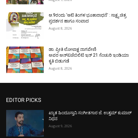
ಆ.9ರಂದು ‘ಆಟಿ ತಿಂಗಳ ಭೂತಾರಾಧನೆ’ : ಸಾಕ್ಷ್ಯ ಚಿತ್ರ
ಪ್ರದರ್ಶನ ಹಾಗೂ ಸಂವಾದ
August 8, 2026
ಡಾ. ಪ್ರೀತಿ ಲೋಲಾಕ್ಷ ನಾಗವೇಣಿ
ಅವರ ಅನ್‌ಟಚೆಬಿಲಿಟಿ ಇನ್ 21 ಸೆಂಚುರಿ ಇಂಡಿಯಾ
ಕೃತಿ ಬಿಡುಗಡೆ
August 8, 2026
EDITOR PICKS
ಖ್ಯಾತ ಹಿಂದೂಸ್ತಾನಿ ಸಂಗೀತಗಾರ ಜೆ. ಉತ್ತಮ್ ಕುಮಾರ್
ನಿಧನ
August 9, 2026