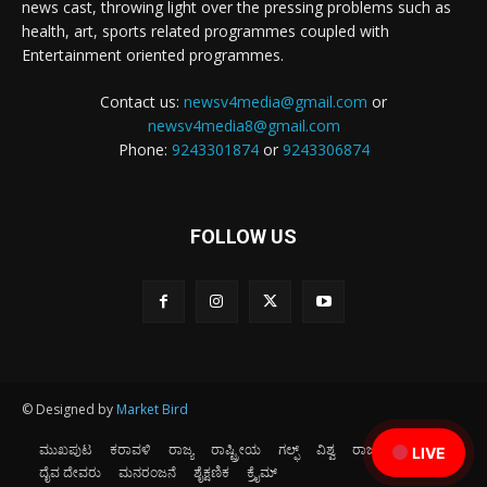
news cast, throwing light over the pressing problems such as
health, art, sports related programmes coupled with
Entertainment oriented programmes.
Contact us:
newsv4media@gmail.com
or
newsv4media8@gmail.com
Phone:
9243301874
or
9243306874
FOLLOW US
© Designed by
Market Bird
ಮುಖಪುಟ
ಕರಾವಳಿ
ರಾಜ್ಯ
ರಾಷ್ಟ್ರೀಯ
ಗಲ್ಫ್
ವಿಶ್ವ
ರಾಜಕೀಯ
ಕ್ರೀಡೆ
LIVE
ದೈವ ದೇವರು
ಮನರಂಜನೆ
ಶೈಕ್ಷಣಿಕ
ಕ್ರೈಮ್