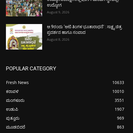
ಉದ್ಯೋಗ
August 9, 2026
ಆ.9ರಂದು ‘ಆಟಿ ತಿಂಗಳ ಭೂತಾರಾಧನೆ’ : ಸಾಕ್ಷ್ಯ ಚಿತ್ರ
ಪ್ರದರ್ಶನ ಹಾಗೂ ಸಂವಾದ
August 8, 2026
POPULAR CATEGORY
Fresh News
10633
ಕರಾವಳಿ
10010
ಮಂಗಳೂರು
3551
ಉಡುಪಿ
1907
ಪುತ್ತೂರು
969
ಮೂಡಬಿದರೆ
863