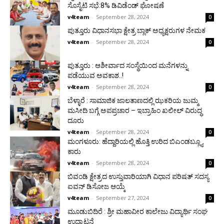
ಸೊಸೈಟಿ ಸಭೆ:8% ಡಿವಿಡೆಂಡ್ ಘೋಷಣೆ
v4team
-
September 28, 2024
0
ಪುತ್ತೂರು ವಿಧಾನಸಭಾ ಕ್ಷೇತ್ರ ಬ್ಲಾಕ್ ಅಧ್ಯಕ್ಷರುಗಳ ನೇಮಕ
v4team
-
September 28, 2024
0
ಪುತ್ತೂರು : ಆಶೀರ್ವಾದ ಸಂಸ್ಥೆಯಿಂದ ಮನೆಗಳನ್ನು
ಪಡೆಯುವ ಅವಕಾಶ..!
v4team
-
September 28, 2024
0
ಬೆಳ್ಳಾರೆ : ಸಾಮಾಜಿಕ ಜಾಲತಾಣದಲ್ಲಿ ಝಕರಿಯ ಜುಮ್ಮ
ಮಸೀದಿ ಬಗ್ಗೆ ಅಪಪ್ರಚಾರ – ಇಬ್ರಾಹಿಂ ಖಲೀಲ್ ವಿರುದ್ಧ
ದೂರು
v4team
-
September 28, 2024
0
ಮಂಗಳೂರು: ಹೆದ್ದಾರಿಯಲ್ಲಿ ಹೊತ್ತಿ ಉರಿದ ಬಿಎಂಡಬ್ಲ್ಯೂ
ಕಾರು
v4team
-
September 28, 2024
0
ಬಿವಂಡಿ ಕ್ಷೇತ್ರದ ಉಸ್ತುವಾರಿಯಾಗಿ ವಿಧಾನ ಪರಿಷತ್ ಸದಸ್ಯ
ಐವನ್ ಡಿಸೋಜ ಆಯ್ಕೆ
v4team
-
September 27, 2024
0
ಮೂಡುಬಿದಿರೆ : ಶ್ರೀ ಮಹಾವೀರ ಕಾಲೇಜು ವಿದ್ಯಾರ್ಥಿ ಸಂಘ
ಉದ್ಘಾಟನೆ