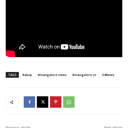
TAGS
#abvp
#mangalore news
#mangalore vv
V4News
Previous article
Next article