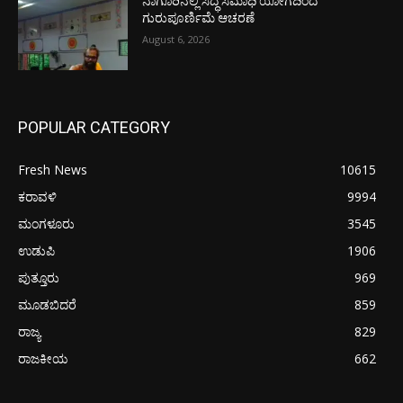
ನಾಗೂರಿನಲ್ಲಿ ಸಿದ್ಧ ಸಮಾಧಿ ಯೋಗದಿಂದ
ಗುರುಪೂರ್ಣಿಮೆ ಆಚರಣೆ
August 6, 2026
POPULAR CATEGORY
Fresh News
10615
ಕರಾವಳಿ
9994
ಮಂಗಳೂರು
3545
ಉಡುಪಿ
1906
ಪುತ್ತೂರು
969
ಮೂಡಬಿದರೆ
859
ರಾಜ್ಯ
829
ರಾಜಕೀಯ
662