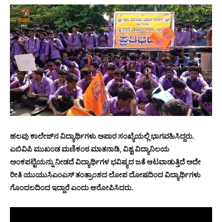
ಹಲವು ಕಾಲೇಜ್‍ನ ವಿದ್ಯಾರ್ಥಿಗಳು ಅಪಾರ ಸಂಖ್ಯೆಯಲ್ಲಿ ಭಾಗವಹಿಸಿದ್ದರು.
ಎಬಿವಿಪಿ ಮುಖಂಡ ಮಣಿಕಂಠ ಮಾತನಾಡಿ, ವಿಶ್ವ ವಿದ್ಯಾನಿಲಯ
ಅಂಕಪಟ್ಟಿಯನ್ನು ನೀಡದೆ ವಿದ್ಯಾರ್ಥಿಗಳ ಭವಿಷ್ಯದ ಜತೆ ಆಟವಾಡುತ್ತಿದೆ ಅದೇ
ರೀತಿ ಯುಯುಸಿಎಂಎಸ್ ತಂತ್ರಾಂಶದ ಲೋಪ ದೋಷದಿಂದ ವಿದ್ಯಾರ್ಥಿಗಳು
ಗೊಂದಲದಿಂದ ಇದ್ದಾರೆ ಎಂದು ಆರೋಪಿಸಿದರು.