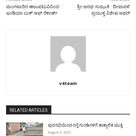
ಮಂಗಳೂರಿನ ಈಜುಪಟುವಿನಿಂದ
ಶ್ರೀ ಅನಘ ಸುಝುಕಿ : ದೀಪಾವಳಿ
ಇಂಡಿಯಾ ಬುಕ್ ಆಫ್ ರೆಕಾರ್ಡ್
ಪ್ರಯುಕ್ತ ವಿಶೇಷ ಆಫರ್
v4team
RELATED ARTICLES
ಪುರಸಭೆಯಿಂದ ರಸ್ತೆ ಗುಂಡಿಗಳಿಗೆ ತಾತ್ಕಾಲಿಕ ಮುಕ್ತಿ
August 6, 2026