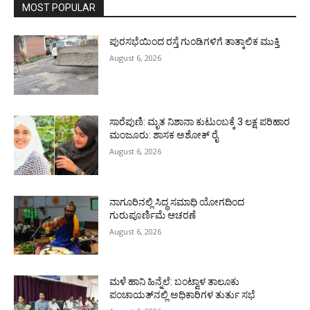
MOST POPULAR
ಪುರಸಭೆಯಿಂದ ರಸ್ತೆ ಗುಂಡಿಗಳಿಗೆ ತಾತ್ಕಾಲಿಕ ಮುಕ್ತಿ
August 6, 2026
ಸಾರೆಪುಣಿ: ಮೃತ ನಿಶಾನಾ ಕುಟುಂಬಕ್ಕೆ 3 ಲಕ್ಷ ಪರಿಹಾರ
ಮಂಜೂರು: ಶಾಸಕ ಅಶೋಕ್ ರೈ
August 6, 2026
ನಾಗೂರಿನಲ್ಲಿ ಸಿದ್ಧ ಸಮಾಧಿ ಯೋಗದಿಂದ
ಗುರುಪೂರ್ಣಿಮೆ ಆಚರಣೆ
August 6, 2026
ಮಳೆ ಹಾನಿ ಹಿನ್ನೆಲೆ: ಬಂಟ್ವಾಳ ತಾಲೂಕು
ಪಂಚಾಯತ್‌ನಲ್ಲಿ ಅಧಿಕಾರಿಗಳ ತುರ್ತು ಸಭೆ