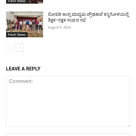
Fresh News
ರೋಟರಿ ಆಂಗ್ಲ ಮಾಧ್ಯಮ ಪ್ರೌಢಶಾಲೆ ಕಿನ್ನಿಗೋಳಿಯಲ್ಲಿ
ಶಿಕ್ಷಕ–ರಕ್ಷಕ ಸಂಘದ ಸಭೆ
August 9, 2026
Fresh News
LEAVE A REPLY
Comment: