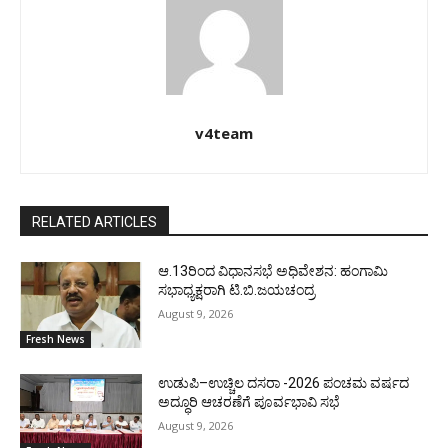
v4team
RELATED ARTICLES
ಆ.13ರಿಂದ ವಿಧಾನಸಭೆ ಅಧಿವೇಶನ: ಹಂಗಾಮಿ
ಸಭಾಧ್ಯಕ್ಷರಾಗಿ ಟಿ.ಬಿ.ಜಯಚಂದ್ರ
August 9, 2026
Fresh News
ಉಡುಪಿ–ಉಚ್ಚಿಲ ದಸರಾ -2026 ಪಂಚಮ ವರ್ಷದ
ಅದ್ಧೂರಿ ಆಚರಣೆಗೆ ಪೂರ್ವಭಾವಿ ಸಭೆ
August 9, 2026