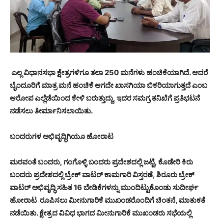
ಎಲ್ಲ ವಿಧಾನಸಭಾ ಕ್ಷೇತ್ರಗಳಿಗೂ ತಲಾ 250 ಮನೆಗಳು ಹಂಚಿಕೆಯಾಗಿದೆ. ಆದರೆ
ಬೈಂದೂರಿಗೆ ಮಾತ್ರ ಮನೆ ಹಂಚಿಕೆ ಆಗದೇ ಖಾಸಗಿಯಾ ಬಿಕರಿಯಾಗುತ್ತದೆ ಎಂಬ
ಆರೋಪ ಎಲ್ಲೆಡೆಯಿಂದ ಕೇಳಿ ಬರುತ್ತುದ್ದು, ಇದರ ಸಮಗ್ರ ತನಿಖೆಗೆ ಪ್ರತಿಭಟನೆ
ನಡೆಸಲು ತೀರ್ಮಾನಿಸಲಾಯಿತು.
ಬಂದರುಗಳ ಅಭಿವೃದ್ಧಿಗಿಯೂ ಹೋರಾಟ
ಮರವಂತೆ ಬಂದರು, ಗಂಗೊಳ್ಳಿ ಬಂದರು ಪ್ರದೇಶದಲ್ಲಿ ಜಟ್ಟಿ, ಕೊಡೇರಿ ಕಿರು
ಬಂದರು ಪ್ರದೇಶದಲ್ಲಿ ಬ್ರೇಕ್ ವಾಟರ್ ಕಾಮಗಾರಿ ವಿಸ್ತರಣೆ, ಶಿರೂರು ಬ್ರೇಕ್
ವಾಟರ್ ಅಭಿವೃದ್ಧಿ ಸಹಿತ 16 ಬೇಡಿಕೆಗಳನ್ನು ಮುಂದಿಟ್ಟುಕೊಂಡು ಸುದೀರ್ಘ
ಹೋರಾಟ ರೂಪಿಸಲು ಮೀನುಗಾರಿಕೆ ಮುಖಂಡರೊಂದಿಗೆ ಚಿಂತನೆ, ಮಾತುಕತೆ
ನಡೆಯಿತು. ಕ್ಷೇತ್ರದ ವಿವಿಧ ಭಾಗದ ಮೀನುಗಾರಿಕೆ ಮುಖಂಡರು ಸಭೆಯಲ್ಲಿ