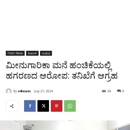
Fresh News
ಕರಾವಳಿ
ಉಡುಪಿ
ಮೀನುಗಾರಿಕಾ ಮನೆ ಹಂಚಿಕೆಯಲ್ಲಿ
ಹಗರಣದ ಆರೋಪ: ತನಿಖೆಗೆ ಆಗ್ರಹ
By
v4team
July 27, 2024
34
0