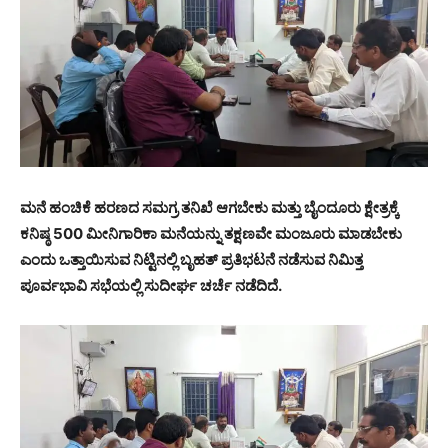
ಮನೆ ಹಂಚಿಕೆ ಹರಣದ ಸಮಗ್ರ ತನಿಖೆ ಆಗಬೇಕು ಮತ್ತು ಬೈಂದೂರು ಕ್ಷೇತ್ರಕ್ಕೆ
ಕನಿಷ್ಠ 500 ಮೀನಿಗಾರಿಕಾ ಮನೆಯನ್ನು ತಕ್ಷಣವೇ ಮಂಜೂರು ಮಾಡಬೇಕು
ಎಂದು ಒತ್ತಾಯಿಸುವ ನಿಟ್ಟಿನಲ್ಲಿ ಬೃಹತ್ ಪ್ರತಿಭಟನೆ ನಡೆಸುವ ನಿಮಿತ್ತ
ಪೂರ್ವಭಾವಿ ಸಭೆಯಲ್ಲಿ ಸುದೀರ್ಘ ಚರ್ಚೆ ನಡೆದಿದೆ.