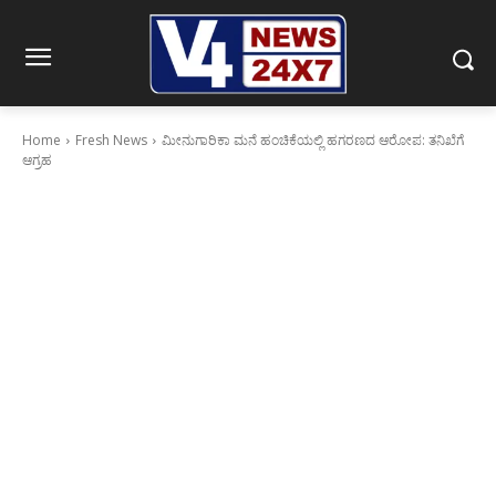
Home
Fresh News
ಮೀನುಗಾರಿಕಾ ಮನೆ ಹಂಚಿಕೆಯಲ್ಲಿ ಹಗರಣದ ಆರೋಪ: ತನಿಖೆಗೆ
ಆಗ್ರಹ