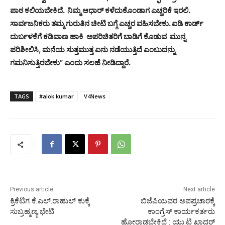
ಪಾಠ ಕಲಿಯಬೇಕಿದೆ. ನಿಮ್ಮ ಆಧಾರ್ ಕಳೆದುಕೊಂಡಾಗ ಎಚ್ಚರಿಕೆ ಇರಲಿ.
ಸಾರ್ವಜನಿಕರು ತಮ್ಮ ಗುರುತಿನ ಚೀಟಿ ಬಗ್ಗೆ ಎಚ್ಚರ ವಹಿಸಬೇಕು. ಐಡಿ ಕಾರ್ಡ್
ದುರ್ಬಳಕೆಗೆ ಕಡಿವಾಣ ಹಾಕಿ ಅಪರಿಚಿತರಿಗೆ ಬಾಡಿಗೆ ಕೊಡುವ ಮುನ್ನ
ಪರಿಶೀಲಿಸಿ, ಮನೆಯ ಸುತ್ತಮುತ್ತ ಏನು ನಡೆಯುತ್ತಿದೆ ಎಂಬುದನ್ನು
ಗಮನಿಸುತ್ತಿರಬೇಕು” ಎಂದು ಸಲಹೆ ನೀಡಿದ್ದಾರೆ.
TAGS
#alok kumar
V4News
Previous article
Next article
ಕ್ರಿಕೆಟಿಗ ಕೆ.ಎಲ್.ರಾಹುಲ್ ಕುಕ್ಕೆ
ಬಿಜೆಪಿಯವರ ಅಪಪ್ರಚಾರಕ್ಕೆ
ಸುಬ್ರಹ್ಮಣ್ಯ ಭೇಟಿ
ಕಾಂಗ್ರೆಸ್ ಕಾರ್ಯಕರ್ತರು
ಹೋರಾಡಬೇಕಿದೆ : ಯು.ಟಿ ಖಾದರ್