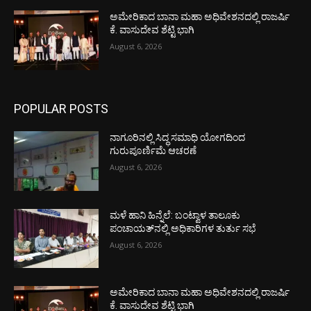
ಅಮೇರಿಕಾದ ಬಾನಾ ಮಹಾ ಅಧಿವೇಶನದಲ್ಲಿ ರಾಜರ್ಷಿ
ಕೆ. ವಾಸುದೇವ ಶೆಟ್ಟಿ ಭಾಗಿ
August 6, 2026
POPULAR POSTS
ನಾಗೂರಿನಲ್ಲಿ ಸಿದ್ಧ ಸಮಾಧಿ ಯೋಗದಿಂದ
ಗುರುಪೂರ್ಣಿಮೆ ಆಚರಣೆ
August 6, 2026
ಮಳೆ ಹಾನಿ ಹಿನ್ನೆಲೆ: ಬಂಟ್ವಾಳ ತಾಲೂಕು
ಪಂಚಾಯತ್‌ನಲ್ಲಿ ಅಧಿಕಾರಿಗಳ ತುರ್ತು ಸಭೆ
August 6, 2026
ಅಮೇರಿಕಾದ ಬಾನಾ ಮಹಾ ಅಧಿವೇಶನದಲ್ಲಿ ರಾಜರ್ಷಿ
ಕೆ. ವಾಸುದೇವ ಶೆಟ್ಟಿ ಭಾಗಿ