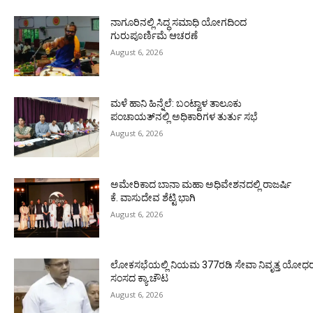
ನಾಗೂರಿನಲ್ಲಿ ಸಿದ್ಧ ಸಮಾಧಿ ಯೋಗದಿಂದ
ಗುರುಪೂರ್ಣಿಮೆ ಆಚರಣೆ
August 6, 2026
ಮಳೆ ಹಾನಿ ಹಿನ್ನೆಲೆ: ಬಂಟ್ವಾಳ ತಾಲೂಕು
ಪಂಚಾಯತ್‌ನಲ್ಲಿ ಅಧಿಕಾರಿಗಳ ತುರ್ತು ಸಭೆ
August 6, 2026
ಅಮೇರಿಕಾದ ಬಾನಾ ಮಹಾ ಅಧಿವೇಶನದಲ್ಲಿ ರಾಜರ್ಷಿ
ಕೆ. ವಾಸುದೇವ ಶೆಟ್ಟಿ ಭಾಗಿ
August 6, 2026
ಲೋಕಸಭೆಯಲ್ಲಿ ನಿಯಮ 377ರಡಿ ಸೇವಾ ನಿವೃತ್ತ ಯೋಧರ ಪ
ಸಂಸದ ಕ್ಯಾ.ಚೌಟ
August 6, 2026