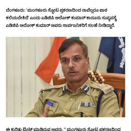
ಬೆಂಗಳೂರು: ‘ಮಂಗಳೂರು ಸ್ಫೋಟ ಪ್ರಕರಣದಿಂದ ನಾವೆಲ್ಲರೂ ಪಾಠ
ಕಲಿಯಬೇಕಿದೆ’ ಎಂದು ಎಡಿಜಿಪಿ ಅಲೋಕ್ ಕುಮಾರ್ ಕಾನೂನು ಸುವ್ಯವಸ್ಥೆ
ಎಡಿಜಿಪಿ ಅಲೋಕ್ ಕುಮಾರ್ ಅವರು ಸಾರ್ವಜನಿಕರಿಗೆ ಸಲಹೆ ನೀಡಿದ್ದಾರೆ.
ಈ ಕುರಿತು ಟ್ವೀಟ್ ಮಾಡಿರುವ ಅವರು, ” ಮಂಗಳೂರು ಸ್ಫೋಟ ಪ್ರಕರಣದಿಂದ