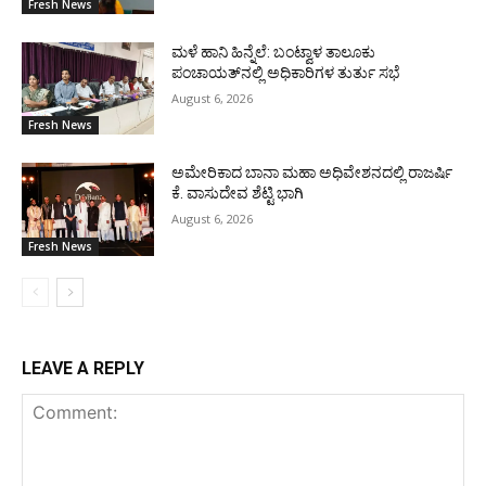
Fresh News
ಮಳೆ ಹಾನಿ ಹಿನ್ನೆಲೆ: ಬಂಟ್ವಾಳ ತಾಲೂಕು
ಪಂಚಾಯತ್‌ನಲ್ಲಿ ಅಧಿಕಾರಿಗಳ ತುರ್ತು ಸಭೆ
August 6, 2026
Fresh News
ಅಮೇರಿಕಾದ ಬಾನಾ ಮಹಾ ಅಧಿವೇಶನದಲ್ಲಿ ರಾಜರ್ಷಿ
ಕೆ. ವಾಸುದೇವ ಶೆಟ್ಟಿ ಭಾಗಿ
August 6, 2026
Fresh News
LEAVE A REPLY