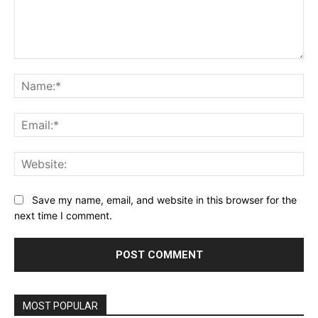
Comment:
Na
Ema
Web
Save my name, email, and website in this browser for the
next time I comment.
MOST POPULAR