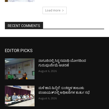
Load more
RECENT COMMENTS
EDITOR PICKS
ನಾಗೂರಿನಲ್ಲಿ ಸಿದ್ಧ ಸಮಾಧಿ ಯೋಗದಿಂದ
ಗುರುಪೂರ್ಣಿಮೆ ಆಚರಣೆ
August 6, 2026
ಮಳೆ ಹಾನಿ ಹಿನ್ನೆಲೆ: ಬಂಟ್ವಾಳ ತಾಲೂಕು
ಪಂಚಾಯತ್‌ನಲ್ಲಿ ಅಧಿಕಾರಿಗಳ ತುರ್ತು ಸಭೆ
August 6, 2026