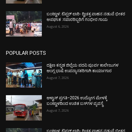
ಬಂಟ್ವಾಳ: ಟಿಪ್ಪರ್ ಲಾರಿ- ದ್ವಿಚಕ್ರ ವಾಹನ ನಡುವೆ ಭೀಕರ
ಅಪಘಾತ :ಸವಾರರಿಬ್ಬರಿಗೆ ಗಂಭೀರ ಗಾಯ
August 6, 2026
POPULAR POSTS
ದಕ್ಷಿಣ ಕನ್ನಡ ಜಿಲ್ಲೆಯ ಪದವಿ ಪೂರ್ವ ಕಾಲೇಜುಗಳ
ಆಂಗ್ಲ ಭಾಷೆ ಉಪನ್ಯಾಸಕರಿಗಾಗಿ ಕಾರ್ಯಾಗಾರ
August 7, 2026
ಆಳ್ವಾಸ್ ಪ್ರಗತಿ–2026 ಉದ್ಯೋಗ ಮೇಳಕ್ಕೆ
ಬಂಟ್ವಾಳದಿಂದ ಉಚಿತ ಬಸ್‌ಗಳ ವ್ಯವಸ್ಥೆ
August 7, 2026
ಬಂಟ್ವಾಳ: ಟಿಪ್ಪರ್ ಲಾರಿ- ದ್ವಿಚಕ್ರ ವಾಹನ ನಡುವೆ ಭೀಕರ