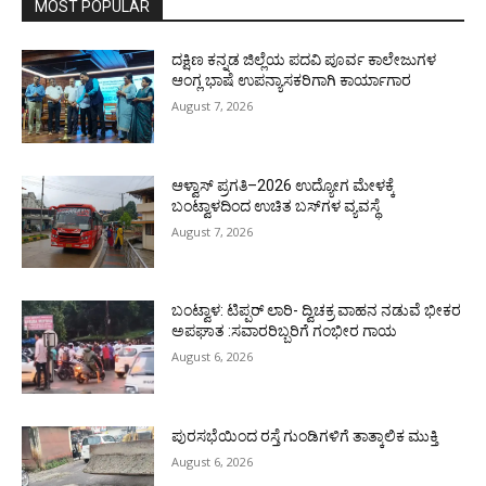
MOST POPULAR
ದಕ್ಷಿಣ ಕನ್ನಡ ಜಿಲ್ಲೆಯ ಪದವಿ ಪೂರ್ವ ಕಾಲೇಜುಗಳ
ಆಂಗ್ಲ ಭಾಷೆ ಉಪನ್ಯಾಸಕರಿಗಾಗಿ ಕಾರ್ಯಾಗಾರ
August 7, 2026
ಆಳ್ವಾಸ್ ಪ್ರಗತಿ–2026 ಉದ್ಯೋಗ ಮೇಳಕ್ಕೆ
ಬಂಟ್ವಾಳದಿಂದ ಉಚಿತ ಬಸ್‌ಗಳ ವ್ಯವಸ್ಥೆ
August 7, 2026
ಬಂಟ್ವಾಳ: ಟಿಪ್ಪರ್ ಲಾರಿ- ದ್ವಿಚಕ್ರ ವಾಹನ ನಡುವೆ ಭೀಕರ
ಅಪಘಾತ :ಸವಾರರಿಬ್ಬರಿಗೆ ಗಂಭೀರ ಗಾಯ
August 6, 2026
ಪುರಸಭೆಯಿಂದ ರಸ್ತೆ ಗುಂಡಿಗಳಿಗೆ ತಾತ್ಕಾಲಿಕ ಮುಕ್ತಿ
August 6, 2026