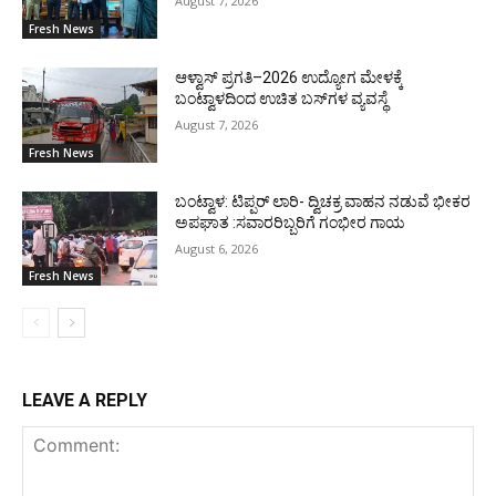
August 7, 2026
Fresh News
ಆಳ್ವಾಸ್ ಪ್ರಗತಿ–2026 ಉದ್ಯೋಗ ಮೇಳಕ್ಕೆ
ಬಂಟ್ವಾಳದಿಂದ ಉಚಿತ ಬಸ್‌ಗಳ ವ್ಯವಸ್ಥೆ
August 7, 2026
Fresh News
ಬಂಟ್ವಾಳ: ಟಿಪ್ಪರ್ ಲಾರಿ- ದ್ವಿಚಕ್ರ ವಾಹನ ನಡುವೆ ಭೀಕರ
ಅಪಘಾತ :ಸವಾರರಿಬ್ಬರಿಗೆ ಗಂಭೀರ ಗಾಯ
August 6, 2026
Fresh News
LEAVE A REPLY