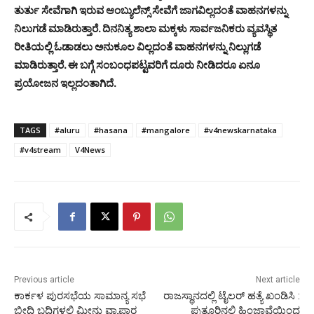
ತುರ್ತು ಸೇವೆಗಾಗಿ ಇರುವ ಆಂಬ್ಯುಲೆನ್ಸ್ ಸೇವೆಗೆ ಜಾಗವಿಲ್ಲದಂತೆ ವಾಹನಗಳನ್ನು
ನಿಲುಗಡೆ ಮಾಡಿರುತ್ತಾರೆ. ದಿನನಿತ್ಯ ಶಾಲಾ ಮಕ್ಕಳು ಸಾರ್ವಜನಿಕರು ವ್ಯವಸ್ಥಿತ
ರೀತಿಯಲ್ಲಿ ಓಡಾಡಲು ಅನುಕೂಲ ವಿಲ್ಲದಂತೆ ವಾಹನಗಳನ್ನು ನಿಲ್ಲುಗಡೆ
ಮಾಡಿರುತ್ತಾರೆ. ಈ ಬಗ್ಗೆ ಸಂಬಂಧಪಟ್ಟವರಿಗೆ ದೂರು ನೀಡಿದರೂ ಏನೂ
ಪ್ರಯೋಜನ ಇಲ್ಲದಂತಾಗಿದೆ.
TAGS
#aluru
#hasana
#mangalore
#v4newskarnataka
#v4stream
V4News
Previous article
Next article
ಕಾರ್ಕಳ ಪುರಸಭೆಯ ಸಾಮಾನ್ಯ ಸಭೆ
ರಾಜಸ್ಥಾನದಲ್ಲಿ ಟೈಲರ್ ಹತ್ಯೆ ಖಂಡಿಸಿ :
ಬೀದಿ ಬದಿಗಳಲ್ಲಿ ಮೀನು ವ್ಯಾಪಾರ
ಪುತ್ತೂರಿನಲ್ಲಿ ಹಿಂಜಾವೆಯಿಂದ