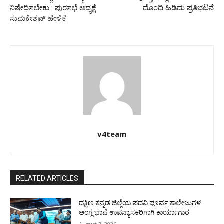
ನಿಷೇಧಿಸಬೇಕು : ಪುರಸಭೆ ಅಧ್ಯಕ್ಷೆ
ದೊಂದಿ ಹಿಡಿದು ಪ್ರತಿಭಟನೆ
ಸುಮಕೇಶವ್ ಹೇಳಿಕೆ
v4team
RELATED ARTICLES
ದಕ್ಷಿಣ ಕನ್ನಡ ಜಿಲ್ಲೆಯ ಪದವಿ ಪೂರ್ವ ಕಾಲೇಜುಗಳ
ಆಂಗ್ಲ ಭಾಷೆ ಉಪನ್ಯಾಸಕರಿಗಾಗಿ ಕಾರ್ಯಾಗಾರ