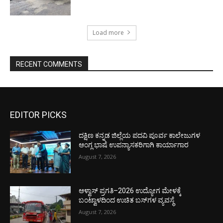
Load more
RECENT COMMENTS
EDITOR PICKS
ದಕ್ಷಿಣ ಕನ್ನಡ ಜಿಲ್ಲೆಯ ಪದವಿ ಪೂರ್ವ ಕಾಲೇಜುಗಳ
ಆಂಗ್ಲ ಭಾಷೆ ಉಪನ್ಯಾಸಕರಿಗಾಗಿ ಕಾರ್ಯಾಗಾರ
August 7, 2026
ಆಳ್ವಾಸ್ ಪ್ರಗತಿ–2026 ಉದ್ಯೋಗ ಮೇಳಕ್ಕೆ
ಬಂಟ್ವಾಳದಿಂದ ಉಚಿತ ಬಸ್‌ಗಳ ವ್ಯವಸ್ಥೆ
August 7, 2026