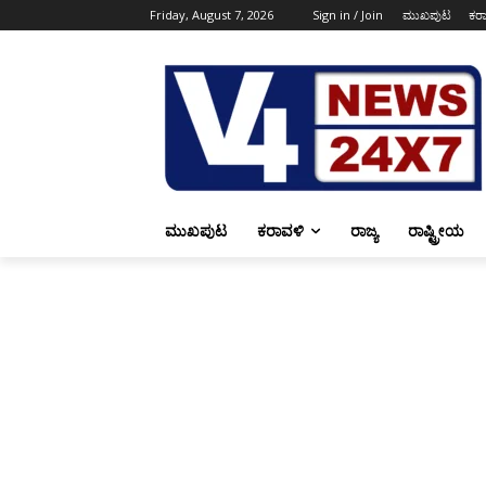
Friday, August 7, 2026
Sign in / Join
ಮುಖಪುಟ
ಕರ
ಮುಖಪುಟ
ಕರಾವಳಿ
ರಾಜ್ಯ
ರಾಷ್ಟ್ರೀಯ