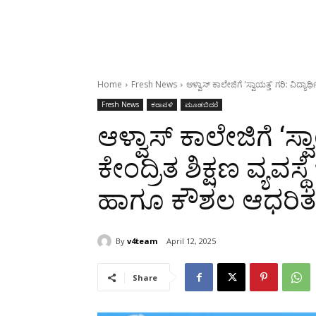
Home
Fresh News
ಆಳ್ವಾಸ್ ಕಾಲೇಜಿಗೆ 'ಸ್ವಾಯತ್ತ' ಗರಿ: ವಿದ್ಯಾರ್ಥ
Fresh News
ಕರಾವಳಿ
ಮೂಡಬಿದರೆ
ಆಳ್ವಾಸ್ ಕಾಲೇಜಿಗೆ ‘ಸ್ವಾ
ಕೇಂದ್ರಿತ ಶಿಕ್ಷಣ ವ್ಯವಸ್
ಹಾಗೂ ಕೌಶಲ ಆಧರಿತ
By
v4team
April 12, 2025
Share