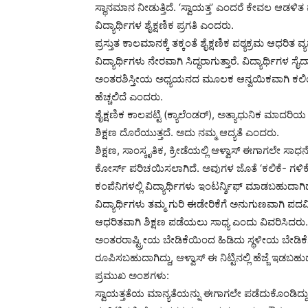
ಸ್ಥಾನಮಾನ ನೀಡುತ್ತಿದೆ. ‘ಸ್ವಾಯತ್ತ’ ಎಂದರೆ ಕೇವಲ ಆಡಳಿತ ವ
ವಿದ್ಯಾರ್ಥಿಗಳ ಶೈಕ್ಷಣಿಕ ಪ್ರಗತಿ ಎಂದರು.
ಪ್ರಸ್ತುತ ಕಾಲಮಾನಕ್ಕೆ ತಕ್ಕಂತೆ ಶೈಕ್ಷಣಿಕ ಪಠ್ಯಕ್ರಮ ಆಧರಿತ ವ್
ವಿದ್ಯಾರ್ಥಿಗಳು ನೇರವಾಗಿ ಸಿದ್ಧರಾಗುತ್ತಾರೆ. ವಿದ್ಯಾರ್ಥಿಗಳ ಸೈ
ಅಂತರಶಿಸ್ತೀಯ ಅಧ್ಯಯನದ ಮೂಲಕ ಆನ್ವಯಿಕವಾಗಿ ಕಲಿಯ
ಹೆಚ್ಚಲಿದೆ ಎಂದರು.
ಶೈಕ್ಷಣಿಕ ಕಾಲಪಟ್ಟಿ (ಕ್ಯಾಲೆಂಡರ್), ಅತ್ಯಾಧುನಿಕ ಮಾದರಿಯ ಪರೀ
ಶಿಕ್ಷಣ ದೊರೆಯುತ್ತದೆ. ಅದು ನಮ್ಮ ಆದ್ಯತೆ ಎಂದರು.
ಶಿಕ್ಷಣ, ಸಾಂಸ್ಕೃತಿಕ, ಕ್ರೀಡೆಯಲ್ಲಿ ಆಳ್ವಾಸ್ ಈಗಾಗಲೇ ಸಾಧನ
ಕೋರ್ಸ್ ಪರಿಚಯಿಸಲಾಗಿದೆ. ಅವುಗಳ ಜೊತೆ ‘ಕಲಿಕೆ- ಗಳಿಕೆ’ ಕ
ಕಂಪೆನಿಗಳಲ್ಲಿ ವಿದ್ಯಾರ್ಥಿಗಳು ಇಂಟರ್ನ್ಶಿಫ್ ಮಾಡಬಹುದ
ವಿದ್ಯಾರ್ಥಿಗಳು ತಮ್ಮ ಗುರಿ ಈಡೇರಿಕೆಗೆ ಅನುಗುಣವಾಗಿ ಪದ
ಆಧರಿತವಾಗಿ ಶಿಕ್ಷಣ ಪಡೆಯಲು ಸಾಧ್ಯ ಎಂದು ವಿವರಿಸಿದರು.
ಅಂತರರಾಷ್ಟ್ರೀಯ ಬೇಡಿಕೆಯಿಂದ ಹಿಡಿದು ಸ್ಥಳೀಯ ಬೇಡಿಕೆಗೆ 
ರೂಪಿಸಬಹುದಾಗಿದ್ದು, ಆಳ್ವಾಸ್ ಈ ನಿಟ್ಟಿನಲ್ಲಿ ಹೆಜ್ಜೆ ಇಡಬ
ಪ್ರಮುಖ ಅಂಶಗಳು:
ಸ್ವಾಯತ್ತತೆಯ ಮಾನ್ಯತೆಯನ್ನು ಈಗಾಗಲೇ ಪಡೆದುಕೊಂಡಿದ್ದು