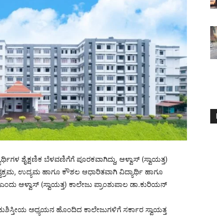
ಥಿಗಳ ಶೈಕ್ಷಣಿಕ ಬೆಳವಣಿಗೆಗೆ ಪೂರಕವಾಗಿದ್ದು, ಆಳ್ವಾಸ್ (ಸ್ವಾಯತ್ತ)
 ಪಠ್ಯಕ್ರಮ, ಉದ್ಯಮ ಹಾಗೂ ಕೌಶಲ ಆಧಾರಿತವಾಗಿ ವಿದ್ಯಾರ್ಥಿ ಹಾಗೂ
ೆ ಎಂದು ಆಳ್ವಾಸ್ (ಸ್ವಾಯತ್ತ) ಕಾಲೇಜು ಪ್ರಾಂಶುಪಾಲ ಡಾ.ಕುರಿಯನ್
ಬಹುಶಿಸ್ತೀಯ ಅಧ್ಯಯನ ಹೊಂದಿದ ಕಾಲೇಜುಗಳಿಗೆ ಸರ್ಕಾರ ಸ್ವಾಯತ್ತ