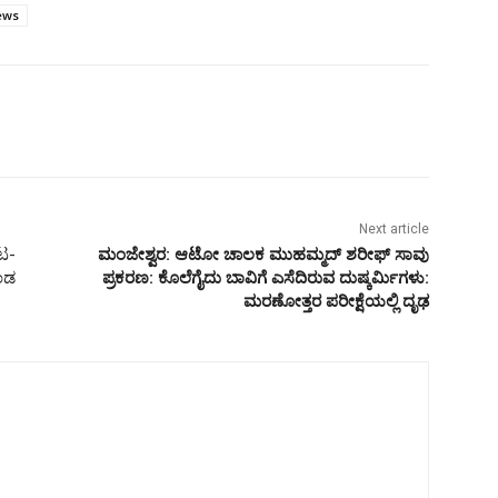
ews
Next article
ಟ-
ಮಂಜೇಶ್ವರ: ಆಟೋ ಚಾಲಕ ಮುಹಮ್ಮದ್ ಶರೀಫ್ ಸಾವು
ತಂಡ
ಪ್ರಕರಣ: ಕೊಲೆಗೈದು ಬಾವಿಗೆ ಎಸೆದಿರುವ ದುಷ್ಕರ್ಮಿಗಳು:
ಮರಣೋತ್ತರ ಪರೀಕ್ಷೆಯಲ್ಲಿ ದೃಢ