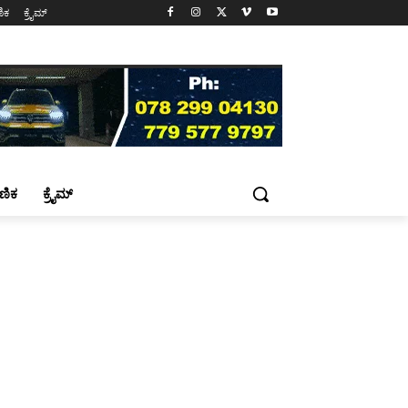
ಷಣಿಕ
ಕ್ರೈಮ್
್ಷಣಿಕ
ಕ್ರೈಮ್