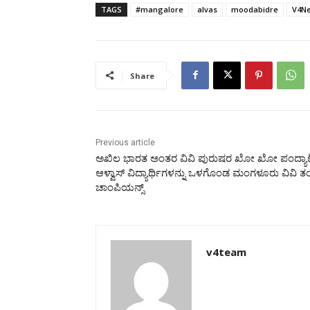
TAGS
#mangalore
alvas
moodabidre
V4N
Share
Previous article
ಅಖಿಲ ಭಾರತ ಅಂತರ ವಿವಿ ಪುರುಷರ ಖೋ ಖೋ ಪಂದ್ಯಾ
ಆಳ್ವಾಸ್ ವಿದ್ಯಾರ್ಥಿಗಳನ್ನು ಒಳಗೊಂಡ ಮಂಗಳೂರು ವಿವಿ 
ಚಾಂಪಿಯನ್ಸ್
v4team