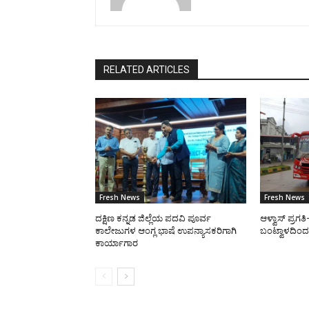
RELATED ARTICLES
Fresh News
Fresh News
ದಕ್ಷಿಣ ಕನ್ನಡ ಜಿಲ್ಲೆಯ ಪದವಿ ಪೂರ್ವ
ಆಳ್ವಾಸ್ ಪ್ರಗ
ಕಾಲೇಜುಗಳ ಆಂಗ್ಲ ಭಾಷೆ ಉಪನ್ಯಾಸಕರಿಗಾಗಿ
ಬಂಟ್ವಾಳದಿಂದ 
ಕಾರ್ಯಾಗಾರ