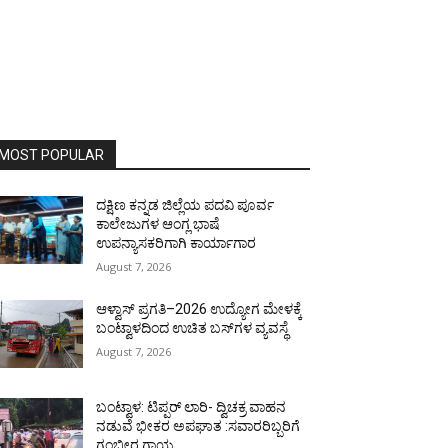
MOST POPULAR
ದಕ್ಷಿಣ ಕನ್ನಡ ಜಿಲ್ಲೆಯ ಪದವಿ ಪೂರ್ವ
ಕಾಲೇಜುಗಳ ಆಂಗ್ಲ ಭಾಷೆ
ಉಪನ್ಯಾಸಕರಿಗಾಗಿ ಕಾರ್ಯಾಗಾರ
August 7, 2026
ಆಳ್ವಾಸ್ ಪ್ರಗತಿ–2026 ಉದ್ಯೋಗ ಮೇಳಕ್ಕೆ
ಬಂಟ್ವಾಳದಿಂದ ಉಚಿತ ಬಸ್‌ಗಳ ವ್ಯವಸ್ಥೆ
August 7, 2026
ಬಂಟ್ವಾಳ: ಟಿಪ್ಪರ್ ಲಾರಿ- ದ್ವಿಚಕ್ರ ವಾಹನ
ನಡುವೆ ಭೀಕರ ಅಪಘಾತ :ಸವಾರರಿಬ್ಬರಿಗೆ
ಗಂಭೀರ ಗಾಯ