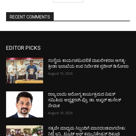
RECENT COMMENTS
EDITOR PICKS
ಸಂಸ್ಥೆಯ ಕಾರ್ಯಚಟುವಟಿಕೆ ದಾಖಲೀಕರಣ ಅಗತ್ಯ-
ಕ್ರೀಡಾ ಇಲಾಖೆಯ ಉಪ ನಿರ್ದೇಶಕ ಪ್ರದೀಪ್ ಡಿಸೋಜಾ
August 10, 2026
ರಾಜ್ಯ ಬಾಯಿ ಆರೋಗ್ಯ ಕಾರ್ಯಕ್ರಮದ ವಿಷನ್
ಸಮಿತಿಯ ಅಧ್ಯಕ್ಷರಾಗಿ ಪ್ರೊ. ಡಾ. ಅಖ್ತರ್ ಹುಸೇನ್
ನೇಮಕ
August 10, 2026
ಸತ್ಯವೇ ಮಾಧ್ಯಮ ಸಿಬ್ಬಂದಿಗೆ ಮಾನದಂಡವಾಗಬೇಕು:
ನಿಟ್ಟೆ ಇನ್ಸ್ಟಿಟ್ಯೂಟ್ ಆಫ್ ಕಮ್ಯುನಿಕೇಷನ್ ದಿಕ್ಸೂಚಿ