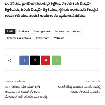
ವಂದಿಸಿದರು. ಜ್ಞಾನದೀಪ ಮೊಂಟೆಸ್ಸರಿ ಶಿಕ್ಷಕಿಯರ ತರಬೇತಿಯ ವಿದ್ಯಾರ್ಥಿ
ಶಿಕ್ಷಕಿಯರು, ಹಿರಿಯ ವಿದ್ಯಾರ್ಥಿ ಶಿಕ್ಷಕಿಯರು,ಸ್ಥಳೀಯ ಅಂಗನವಾಡಿ ಕೇಂದ್ರದ
ಕಾರ್ಯಕರ್ತೆಯರು ತರಬೇತಿ ಕಾರ್ಯಗಾರದ ಪ್ರಯೋಜನ ಪಡೆದರು.
TAGS
#bellare
#mangalore
#v4news karnataka
#v4newskarnataka
#v4stream
V4News
Previous article
Next article
ಮಂಗಳೂರು ಮೇಯರ್ ಆಗಿ
ಕುಂಜಿಬೆಟ್ಟು ಶಾರದಾ ಮಂಟಪದಲ್ಲಿ
ಜಯಾನಂದ ಅಂಚನ್, ಉಪ
ಸುಂದರಕಾಂಡ ಪ್ರವಚನ
ಮೇಯರ್ ಆಗಿ ಪೂರ್ಣಿಮಾ ಆಯ್ಕೆ