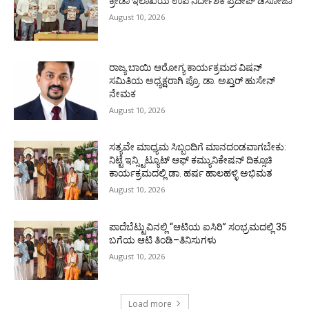
ಕ್ರೀಡಾ ಇಲಾಖೆಯ ಉಪ ನಿರ್ದೇಶಕ ಪ್ರದೀಪ್ ಡಿಸೋಜಾ
August 10, 2026
ರಾಜ್ಯ ಬಾಯಿ ಆರೋಗ್ಯ ಕಾರ್ಯಕ್ರಮದ ವಿಷನ್
ಸಮಿತಿಯ ಅಧ್ಯಕ್ಷರಾಗಿ ಪ್ರೊ. ಡಾ. ಅಖ್ತರ್ ಹುಸೇನ್
ನೇಮಕ
August 10, 2026
ಸತ್ಯವೇ ಮಾಧ್ಯಮ ಸಿಬ್ಬಂದಿಗೆ ಮಾನದಂಡವಾಗಬೇಕು:
ನಿಟ್ಟೆ ಇನ್ಸ್ಟಿಟ್ಯೂಟ್ ಆಫ್ ಕಮ್ಯುನಿಕೇಷನ್ ದಿಕ್ಸೂಚಿ
ಕಾರ್ಯಕ್ರಮದಲ್ಲಿ ಡಾ. ಹರ್ಷ ಹಾಲಹಳ್ಳಿ ಅಭಿಮತ
August 10, 2026
ಪಾದೆಬೆಟ್ಟುವಿನಲ್ಲಿ “ಆಟಿಯ ಐಸಿರಿ’’ ಸಂಭ್ರಮದಲ್ಲಿ 35
ಬಗೆಯ ಆಟಿ ತಿಂಡಿ–ತಿನಿಸುಗಳು
August 10, 2026
Load more