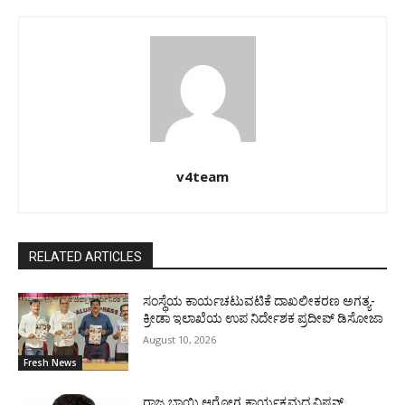
v4team
RELATED ARTICLES
ಸಂಸ್ಥೆಯ ಕಾರ್ಯಚಟುವಟಿಕೆ ದಾಖಲೀಕರಣ ಅಗತ್ಯ-
ಕ್ರೀಡಾ ಇಲಾಖೆಯ ಉಪ ನಿರ್ದೇಶಕ ಪ್ರದೀಪ್ ಡಿಸೋಜಾ
August 10, 2026
Fresh News
ರಾಜ್ಯ ಬಾಯಿ ಆರೋಗ್ಯ ಕಾರ್ಯಕ್ರಮದ ವಿಷನ್