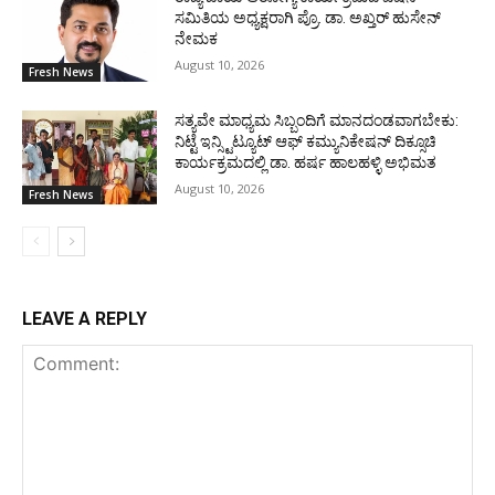
ಸಮಿತಿಯ ಅಧ್ಯಕ್ಷರಾಗಿ ಪ್ರೊ. ಡಾ. ಅಖ್ತರ್ ಹುಸೇನ್
ನೇಮಕ
August 10, 2026
Fresh News
ಸತ್ಯವೇ ಮಾಧ್ಯಮ ಸಿಬ್ಬಂದಿಗೆ ಮಾನದಂಡವಾಗಬೇಕು:
ನಿಟ್ಟೆ ಇನ್ಸ್ಟಿಟ್ಯೂಟ್ ಆಫ್ ಕಮ್ಯುನಿಕೇಷನ್ ದಿಕ್ಸೂಚಿ
ಕಾರ್ಯಕ್ರಮದಲ್ಲಿ ಡಾ. ಹರ್ಷ ಹಾಲಹಳ್ಳಿ ಅಭಿಮತ
August 10, 2026
Fresh News
LEAVE A REPLY