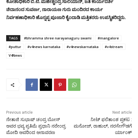
ಕೋಶಾಧಿಕಾರಿ ಬಿ.ಟಿ. ಮಹೇಶ್ಚಂದ್ರ ಸಾಲಿಯಾನ್, ಜತೆ ಕಾರ್ಯದರ್ಶಿ
ಚಿದಾನಂದ ಸುವರ್ಣ, ನಾರಾಯಣ ಗುರು ಮಂದಿರದ ಕಾರ್ಯ
ನಿರ್ವಹಣಾಧಿಕಾರಿ ಹೊನ್ನಪ್ಪ ಪೂಜಾರಿ ಕೈಂದಾಡಿ ಮತ್ತಿತರರು ಉಪಸ್ಥಿತರಿದ್ದರು.
TAGS
#bhramma shree narayanaguru swami
#mangalore
#puttur
#v4news karnataka
#v4newskarnataka
#v4stream
V4News
Previous article
Next article
ನೇತಾಜಿ ಸುಭಾಷ್ ಚಂದ್ರ ಬೋಸ್
ನೀಟ್ ಫಲಿತಾಂಶ ಪ್ರಕಟ :
ಅವರ ಭವ್ಯ ಪ್ರತಿಮೆ ಪ್ರಧಾನಿ ನರೇಂದ್ರ
ಮನೋಜ್, ರಾಹುಲ್, ನರಸೇಗೌಡಗೆ
ಮೋದಿ ಅವರಿಂದ ಅನಾವರಣ
ರ್ಯಾಂಕ್