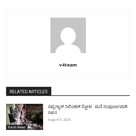
v4team
RELATED ARTICLES
ವಿಟ್ಲ:ಗ್ಯಾಸ್ ಸಿಲಿಂಡರ್ ಸ್ಪೋಟ : ಮನೆ ಸಂಪೂರ್ಣವಾಗಿ
ಜಖಂ
August 9, 2026
Fresh News