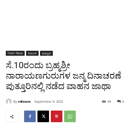
Fresh News
ಕರಾವಳಿ
ಪುತ್ತೂರು
ಸೆ.10ರಂದು ಬ್ರಹ್ಮಶ್ರೀ
ನಾರಾಯಣಗುರುಗಳ ಜನ್ಮ ದಿನಾಚರಣೆ
ಪುತ್ತೂರಿನಲ್ಲಿ ನಡೆದ ವಾಹನ ಜಾಥಾ
By
v4team
September 9, 2022
54
0