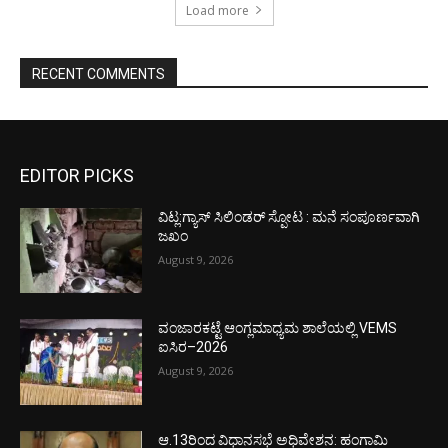
Load more
RECENT COMMENTS
EDITOR PICKS
ವಿಟ್ಲ:ಗ್ಯಾಸ್ ಸಿಲಿಂಡರ್ ಸ್ಪೋಟ : ಮನೆ ಸಂಪೂರ್ಣವಾಗಿ
ಜಖಂ
August 9, 2026
ವಂಜಾರಕಟ್ಟೆ ಆಂಗ್ಲಮಾಧ್ಯಮ ಶಾಲೆಯಲ್ಲಿ VEMS
ಐಸಿರ–2026
August 9, 2026
ಆ.13ರಿಂದ ವಿಧಾನಸಭೆ ಅಧಿವೇಶನ: ಹಂಗಾಮಿ