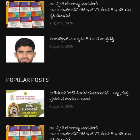
ಡಾ. ಪ್ರೀತಿ ಲೋಲಾಕ್ಷ ನಾಗವೇಣಿ
ಅವರ ಅನ್‌ಟಚೆಬಿಲಿಟಿ ಇನ್ 21 ಸೆಂಚುರಿ ಇಂಡಿಯಾ
ಕೃತಿ ಬಿಡುಗಡೆ
August 8, 2026
ಸಂಶುದ್ಧೀನ್ ಎಣ್ಮೂರವರಿಗೆ ಪ.ಗೋ ಪ್ರಶಸ್ತಿ
August 8, 2026
POPULAR POSTS
ಆ.9ರಂದು ‘ಆಟಿ ತಿಂಗಳ ಭೂತಾರಾಧನೆ’ : ಸಾಕ್ಷ್ಯ ಚಿತ್ರ
ಪ್ರದರ್ಶನ ಹಾಗೂ ಸಂವಾದ
August 8, 2026
ಡಾ. ಪ್ರೀತಿ ಲೋಲಾಕ್ಷ ನಾಗವೇಣಿ
ಅವರ ಅನ್‌ಟಚೆಬಿಲಿಟಿ ಇನ್ 21 ಸೆಂಚುರಿ ಇಂಡಿಯಾ
ಕೃತಿ ಬಿಡುಗಡೆ