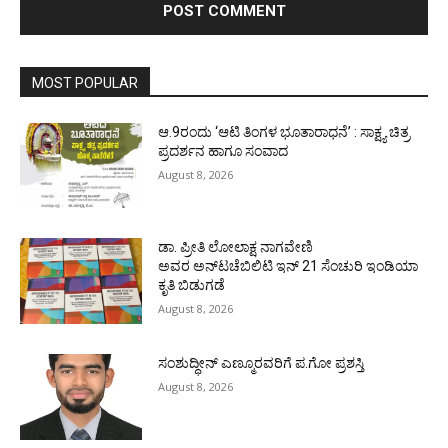
MOST POPULAR
ಆ.9ರಂದು ‘ಆಟಿ ತಿಂಗಳ ಭೂತಾರಾಧನೆ’ : ಸಾಕ್ಷ್ಯ ಚಿತ್ರ
ಪ್ರದರ್ಶನ ಹಾಗೂ ಸಂವಾದ
August 8, 2026
ಡಾ. ಪ್ರೀತಿ ಲೋಲಾಕ್ಷ ನಾಗವೇಣಿ
ಅವರ ಅನ್‌ಟಚೆಬಿಲಿಟಿ ಇನ್ 21 ಸೆಂಚುರಿ ಇಂಡಿಯಾ
ಕೃತಿ ಬಿಡುಗಡೆ
August 8, 2026
ಸಂಶುದ್ಧೀನ್ ಎಣ್ಮೂರವರಿಗೆ ಪ.ಗೋ ಪ್ರಶಸ್ತಿ
August 8, 2026