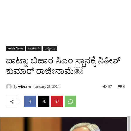
Fresh News
ರಾಜಕೀಯ
ರಾಷ್ಟ್ರೀಯ
ಪಾಟ್ನಾ: ಬಿಹಾರ ಸಿಎಂ ಸ್ಥಾನಕ್ಕೆ ನಿತೀಶ್‌
ಕುಮಾರ್‌ ರಾಜೀನಾಮೆ￼
By
v4team
January 28, 2024
57
0