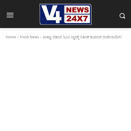
Home
Fresh News
ಪಾಟ್ನಾ: ಬಿಹಾರ ಸಿಎಂ ಸ್ಥಾನಕ್ಕೆ ನಿತೀಶ್‌ ಕುಮಾರ್‌ ರಾಜೀನಾಮೆ￼