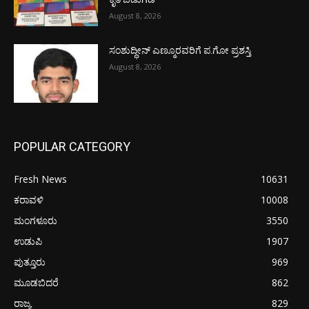
August 8, 2026
ಸಂಶುದ್ಧೀನ್ ಎಣ್ಮೂರವರಿಗೆ ಪ.ಗೋ ಪ್ರಶಸ್ತಿ
August 8, 2026
POPULAR CATEGORY
Fresh News
10631
ಕರಾವಳಿ
10008
ಮಂಗಳೂರು
3550
ಉಡುಪಿ
1907
ಪುತ್ತೂರು
969
ಮೂಡಬಿದರೆ
862
ರಾಜ್ಯ
829