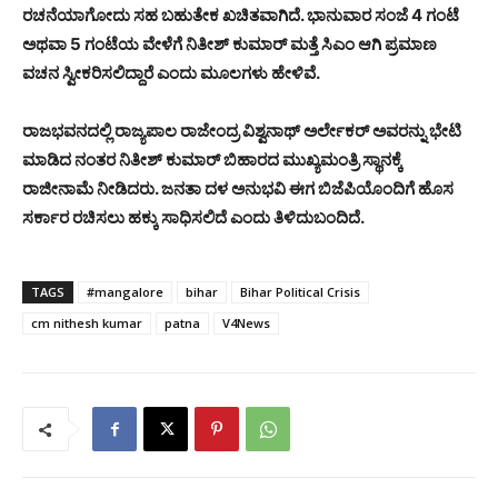
ರಚನೆಯಾಗೋದು ಸಹ ಬಹುತೇಕ ಖಚಿತವಾಗಿದೆ. ಭಾನುವಾರ ಸಂಜೆ 4 ಗಂಟೆ
ಅಥವಾ 5 ಗಂಟೆಯ ವೇಳೆಗೆ ನಿತೀಶ್‌ ಕುಮಾರ್‌ ಮತ್ತೆ ಸಿಎಂ ಆಗಿ ಪ್ರಮಾಣ
ವಚನ ಸ್ವೀಕರಿಸಲಿದ್ದಾರೆ ಎಂದು ಮೂಲಗಳು ಹೇಳಿವೆ.
ರಾಜಭವನದಲ್ಲಿ ರಾಜ್ಯಪಾಲ ರಾಜೇಂದ್ರ ವಿಶ್ವನಾಥ್ ಅರ್ಲೇಕರ್ ಅವರನ್ನು ಭೇಟಿ
ಮಾಡಿದ ನಂತರ ನಿತೀಶ್ ಕುಮಾರ್ ಬಿಹಾರದ ಮುಖ್ಯಮಂತ್ರಿ ಸ್ಥಾನಕ್ಕೆ
ರಾಜೀನಾಮೆ ನೀಡಿದರು. ಜನತಾ ದಳ ಅನುಭವಿ ಈಗ ಬಿಜೆಪಿಯೊಂದಿಗೆ ಹೊಸ
ಸರ್ಕಾರ ರಚಿಸಲು ಹಕ್ಕು ಸಾಧಿಸಲಿದೆ ಎಂದು ತಿಳಿದುಬಂದಿದೆ.
TAGS
#mangalore
bihar
Bihar Political Crisis
cm nithesh kumar
patna
V4News