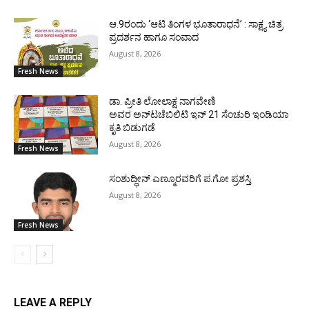
ಆ.9ರಂದು ‘ಆಟಿ ತಿಂಗಳ ಭೂತಾರಾಧನೆ’ : ಸಾಕ್ಷ್ಯ ಚಿತ್ರ
ಪ್ರದರ್ಶನ ಹಾಗೂ ಸಂವಾದ
August 8, 2026
Fresh News
ಡಾ. ಪ್ರೀತಿ ಲೋಲಾಕ್ಷ ನಾಗವೇಣಿ
ಅವರ ಅನ್‌ಟಚೆಬಿಲಿಟಿ ಇನ್ 21 ಸೆಂಚುರಿ ಇಂಡಿಯಾ
ಕೃತಿ ಬಿಡುಗಡೆ
August 8, 2026
Fresh News
ಸಂಶುದ್ಧೀನ್ ಎಣ್ಮೂರವರಿಗೆ ಪ.ಗೋ ಪ್ರಶಸ್ತಿ
August 8, 2026
Fresh News
LEAVE A REPLY