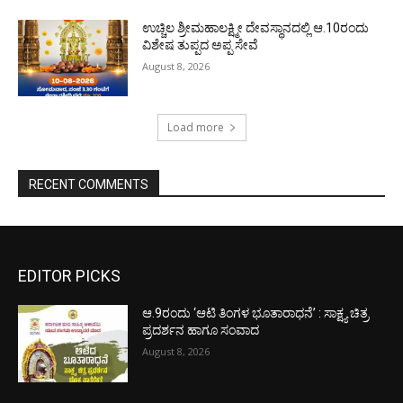
ಉಚ್ಚಿಲ ಶ್ರೀಮಹಾಲಕ್ಷ್ಮೀ ದೇವಸ್ಥಾನದಲ್ಲಿ ಆ.10ರಂದು
ವಿಶೇಷ ತುಪ್ಪದ ಅಪ್ಪ ಸೇವೆ
August 8, 2026
Load more
RECENT COMMENTS
EDITOR PICKS
ಆ.9ರಂದು ‘ಆಟಿ ತಿಂಗಳ ಭೂತಾರಾಧನೆ’ : ಸಾಕ್ಷ್ಯ ಚಿತ್ರ
ಪ್ರದರ್ಶನ ಹಾಗೂ ಸಂವಾದ
August 8, 2026