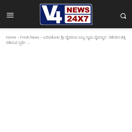
Home
Fresh News
ಬಲಿಪತೋಟ ಶ್ರೀ ದೈವರಾಜ ಬಬ್ಬು ಸ್ವಾಮಿ ದೈವಸ್ಥಾನ : ಗಣೇಶನ ಚಿತ್ರ
ಬಿಡಿಸುವ ಸ್ಪರ್ಧೆ -...