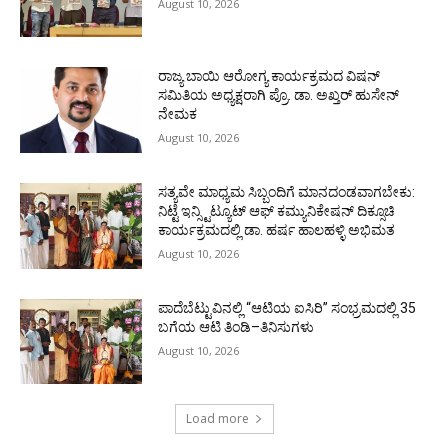
August 10, 2026
ರಾಜ್ಯ ಬಾಯಿ ಆರೋಗ್ಯ ಕಾರ್ಯಕ್ರಮದ ವಿಷನ್
ಸಮಿತಿಯ ಅಧ್ಯಕ್ಷರಾಗಿ ಪ್ರೊ. ಡಾ. ಅಖ್ತರ್ ಹುಸೇನ್
ನೇಮಕ
August 10, 2026
ಸತ್ಯವೇ ಮಾಧ್ಯಮ ಸಿಬ್ಬಂದಿಗೆ ಮಾನದಂಡವಾಗಬೇಕು:
ನಿಟ್ಟೆ ಇನ್ಸ್ಟಿಟ್ಯೂಟ್ ಆಫ್ ಕಮ್ಯುನಿಕೇಷನ್ ದಿಕ್ಸೂಚಿ
ಕಾರ್ಯಕ್ರಮದಲ್ಲಿ ಡಾ. ಹರ್ಷ ಹಾಲಹಳ್ಳಿ ಅಭಿಮತ
August 10, 2026
ಪಾದೆಬೆಟ್ಟುವಿನಲ್ಲಿ “ಆಟಿಯ ಐಸಿರಿ’’ ಸಂಭ್ರಮದಲ್ಲಿ 35
ಬಗೆಯ ಆಟಿ ತಿಂಡಿ–ತಿನಿಸುಗಳು
August 10, 2026
Load more