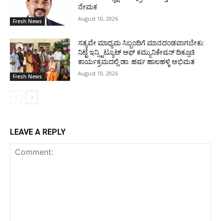
ನೇಮಕ
August 10, 2026
Fresh News
ಸತ್ಯವೇ ಮಾಧ್ಯಮ ಸಿಬ್ಬಂದಿಗೆ ಮಾನದಂಡವಾಗಬೇಕು:
ನಿಟ್ಟೆ ಇನ್ಸ್ಟಿಟ್ಯೂಟ್ ಆಫ್ ಕಮ್ಯುನಿಕೇಷನ್ ದಿಕ್ಸೂಚಿ
ಕಾರ್ಯಕ್ರಮದಲ್ಲಿ ಡಾ. ಹರ್ಷ ಹಾಲಹಳ್ಳಿ ಅಭಿಮತ
August 10, 2026
Fresh News
LEAVE A REPLY