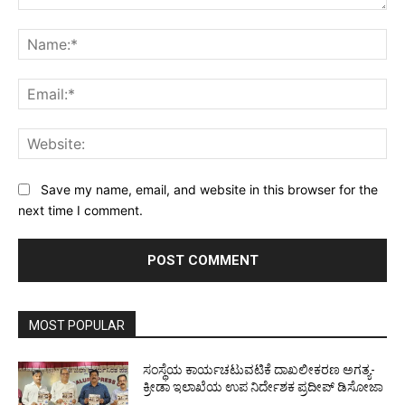
Comment:
Na
Ema
Web
Save my name, email, and website in this browser for the
next time I comment.
MOST POPULAR
ಸಂಸ್ಥೆಯ ಕಾರ್ಯಚಟುವಟಿಕೆ ದಾಖಲೀಕರಣ ಅಗತ್ಯ-
ಕ್ರೀಡಾ ಇಲಾಖೆಯ ಉಪ ನಿರ್ದೇಶಕ ಪ್ರದೀಪ್ ಡಿಸೋಜಾ