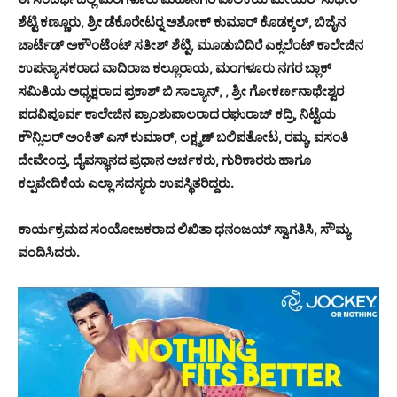
ಶೆಟ್ಟಿ ಕಣ್ಣೂರು, ಶ್ರೀ ಡೆಕೊರೇಟರ್‍ನ ಅಶೋಕ್ ಕುಮಾರ್ ಕೊಡಕ್ಕಲ್, ಬಿಜೈನ
ಚಾರ್ಟೆಡ್ ಅಕೌಂಟೆಂಟ್ ಸತೀಶ್ ಶೆಟ್ಟಿ, ಮೂಡುಬಿದಿರೆ ಎಕ್ಸಲೆಂಟ್ ಕಾಲೇಜಿನ
ಉಪನ್ಯಾಸಕರಾದ ವಾದಿರಾಜ ಕಲ್ಲೂರಾಯ, ಮಂಗಳೂರು ನಗರ ಬ್ಲಾಕ್
ಸಮಿತಿಯ ಅಧ್ಯಕ್ಷರಾದ ಪ್ರಕಾಶ್ ಬಿ ಸಾಲ್ಯಾನ್, , ಶ್ರೀ ಗೋಕರ್ಣನಾಥೇಶ್ವರ
ಪದವಿಪೂರ್ವ ಕಾಲೇಜಿನ ಪ್ರಾಂಶುಪಾಲರಾದ ರಘುರಾಜ್ ಕದ್ರಿ, ನಿಟ್ಟೆಯ
ಕೌನ್ಸಿಲರ್ ಅಂಕಿತ್ ಎಸ್ ಕುಮಾರ್, ಲಕ್ಷ್ಮಣ್ ಬಲಿಪತೋಟ, ರಮ್ಯ, ವಸಂತಿ
ದೇವೇಂದ್ರ, ದೈವಸ್ಥಾನದ ಪ್ರಧಾನ ಅರ್ಚಕರು, ಗುರಿಕಾರರು ಹಾಗೂ
ಕಲ್ಪವೇದಿಕೆಯ ಎಲ್ಲಾ ಸದಸ್ಯರು ಉಪಸ್ಥಿತರಿದ್ದರು.
ಕಾರ್ಯಕ್ರಮದ ಸಂಯೋಜಕರಾದ ಲಿಖಿತಾ ಧನಂಜಯ್ ಸ್ವಾಗತಿಸಿ, ಸೌಮ್ಯ
ವಂದಿಸಿದರು.