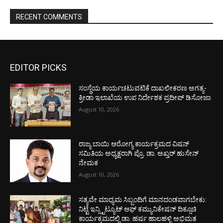
RECENT COMMENTS
EDITOR PICKS
ಸಂಸ್ಥೆಯ ಕಾರ್ಯಚಟುವಟಿಕೆ ದಾಖಲೀಕರಣ ಅಗತ್ಯ-
ಕ್ರೀಡಾ ಇಲಾಖೆಯ ಉಪ ನಿರ್ದೇಶಕ ಪ್ರದೀಪ್ ಡಿಸೋಜಾ
August 10, 2026
ರಾಜ್ಯ ಬಾಯಿ ಆರೋಗ್ಯ ಕಾರ್ಯಕ್ರಮದ ವಿಷನ್
ಸಮಿತಿಯ ಅಧ್ಯಕ್ಷರಾಗಿ ಪ್ರೊ. ಡಾ. ಅಖ್ತರ್ ಹುಸೇನ್
ನೇಮಕ
August 10, 2026
ಸತ್ಯವೇ ಮಾಧ್ಯಮ ಸಿಬ್ಬಂದಿಗೆ ಮಾನದಂಡವಾಗಬೇಕು:
ನಿಟ್ಟೆ ಇನ್ಸ್ಟಿಟ್ಯೂಟ್ ಆಫ್ ಕಮ್ಯುನಿಕೇಷನ್ ದಿಕ್ಸೂಚಿ
ಕಾರ್ಯಕ್ರಮದಲ್ಲಿ ಡಾ. ಹರ್ಷ ಹಾಲಹಳ್ಳಿ ಅಭಿಮತ