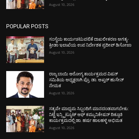
August 10, 2026
POPULAR POSTS
ಸಂಸ್ಥೆಯ ಕಾರ್ಯಚಟುವಟಿಕೆ ದಾಖಲೀಕರಣ ಅಗತ್ಯ-
ಕ್ರೀಡಾ ಇಲಾಖೆಯ ಉಪ ನಿರ್ದೇಶಕ ಪ್ರದೀಪ್ ಡಿಸೋಜಾ
August 10, 2026
ರಾಜ್ಯ ಬಾಯಿ ಆರೋಗ್ಯ ಕಾರ್ಯಕ್ರಮದ ವಿಷನ್
ಸಮಿತಿಯ ಅಧ್ಯಕ್ಷರಾಗಿ ಪ್ರೊ. ಡಾ. ಅಖ್ತರ್ ಹುಸೇನ್
ನೇಮಕ
August 10, 2026
ಸತ್ಯವೇ ಮಾಧ್ಯಮ ಸಿಬ್ಬಂದಿಗೆ ಮಾನದಂಡವಾಗಬೇಕು:
ನಿಟ್ಟೆ ಇನ್ಸ್ಟಿಟ್ಯೂಟ್ ಆಫ್ ಕಮ್ಯುನಿಕೇಷನ್ ದಿಕ್ಸೂಚಿ
ಕಾರ್ಯಕ್ರಮದಲ್ಲಿ ಡಾ. ಹರ್ಷ ಹಾಲಹಳ್ಳಿ ಅಭಿಮತ
August 10, 2026