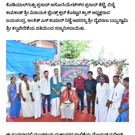
ಕೊಡಿಯಾಲ್‍ಗುತ್ತು ಪ್ರಸಾದ್ ಅಸೋಸಿಯೇಟ್ಸ್‍ನ ಪ್ರಸಾದ್ ಶೆಟ್ಟಿ, ಬಿಜೈ
ಕಾಪಿಕಾಡ್ ಶ್ರೀ ವಿನಾಯಕ ಫ್ರೆಂಡ್ಸ್ ಕ್ಲಬ್ ಕೊಟ್ಟಾರ ಕ್ರಾಸ್ ಅಧ್ಯಕ್ಷರಾದ
ಜಯಚಂದ್ರ, ಅಂಕಿತ್ ಎಸ್ ಕುಮಾರ್ ನಿಟ್ಟೆ ಅವರನ್ನು ಶ್ರೀ ದೈವರಾಜ ಬಬ್ಬುಸ್ವಾಮಿ
ಶ್ರೀ ಕಲ್ಪವೇದಿಕೆಯ ವತಿಯಿಂದ ಸನ್ಮಾನಿಸಲಾಯಿತು.
ಈ ಸಂದರ್ಭದಲ್ಲಿ ಮಂಗಳೂರು ಮಹಾನಗರ ಪಾಲಿಕೆಯ ಮೇಯರ್ ಸುಧೀರ್