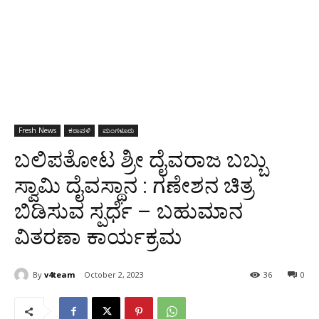
Fresh News
ಕರಾವಳಿ
ಮಂಗಳೂರು
ಬಲಿಪತೋಟ ಶ್ರೀ ದೈವರಾಜ ಬಬ್ಬು
ಸ್ವಾಮಿ ದೈವಸ್ಥಾನ : ಗಣೇಶನ ಚಿತ್ರ
ಬಿಡಿಸುವ ಸ್ಪರ್ಧೆ – ಬಹುಮಾನ
ವಿತರಣಾ ಕಾರ್ಯಕ್ರಮ
By
v4team
October 2, 2023
36
0