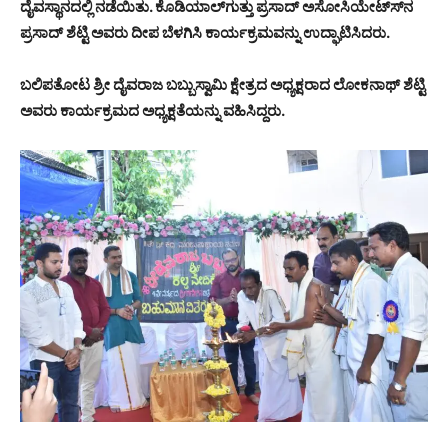
ದೈವಸ್ಥಾನದಲ್ಲಿ ನಡೆಯಿತು. ಕೊಡಿಯಾಲ್‍ಗುತ್ತು ಪ್ರಸಾದ್ ಅಸೋಸಿಯೇಟ್ಸ್‍ನ
ಪ್ರಸಾದ್ ಶೆಟ್ಟಿ ಅವರು ದೀಪ ಬೆಳಗಿಸಿ ಕಾರ್ಯಕ್ರಮವನ್ನು ಉದ್ಘಾಟಿಸಿದರು.
ಬಲಿಪತೋಟ ಶ್ರೀ ದೈವರಾಜ ಬಬ್ಬುಸ್ವಾಮಿ ಕ್ಷೇತ್ರದ ಅಧ್ಯಕ್ಷರಾದ ಲೋಕನಾಥ್ ಶೆಟ್ಟಿ
ಅವರು ಕಾರ್ಯಕ್ರಮದ ಅಧ್ಯಕ್ಷತೆಯನ್ನು ವಹಿಸಿದ್ದರು.