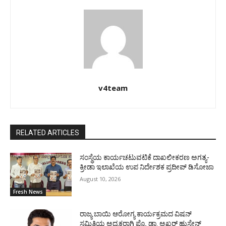
v4team
RELATED ARTICLES
ಸಂಸ್ಥೆಯ ಕಾರ್ಯಚಟುವಟಿಕೆ ದಾಖಲೀಕರಣ ಅಗತ್ಯ-
ಕ್ರೀಡಾ ಇಲಾಖೆಯ ಉಪ ನಿರ್ದೇಶಕ ಪ್ರದೀಪ್ ಡಿಸೋಜಾ
August 10, 2026
Fresh News
ರಾಜ್ಯ ಬಾಯಿ ಆರೋಗ್ಯ ಕಾರ್ಯಕ್ರಮದ ವಿಷನ್
ಸಮಿತಿಯ ಅಧ್ಯಕ್ಷರಾಗಿ ಪ್ರೊ. ಡಾ. ಅಖ್ತರ್ ಹುಸೇನ್