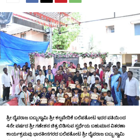
ಶ್ರೀ ದೈವರಾಜ ಬಬ್ಬುಸ್ವಾಮಿ ಶ್ರೀ ಕಲ್ಪವೇದಿಕೆ ಬಲಿಪತೋಟ ಇದರ ವತಿಯಿಂದ
4ನೇ ವರ್ಷದ ಶ್ರೀ ಗಣೇಶನ ಚಿತ್ರ ಬಿಡಿಸುವ ಸ್ಪರ್ಧೆಯ ಬಹುಮಾನ ವಿತರಣಾ
ಕಾರ್ಯಕ್ರಮವು ಭಾರತೀನಗರದ ಬಲಿಪತೋಟ ಶ್ರೀ ದೈವರಾಜ ಬಬ್ಬು ಸ್ವಾಮಿ