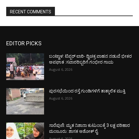
RECENT COMMENTS
EDITOR PICKS
ಬಂಟ್ವಾಳ: ಟಿಪ್ಪರ್ ಲಾರಿ- ದ್ವಿಚಕ್ರ ವಾಹನ ನಡುವೆ ಭೀಕರ
ಅಪಘಾತ :ಸವಾರರಿಬ್ಬರಿಗೆ ಗಂಭೀರ ಗಾಯ
August 6, 2026
ಪುರಸಭೆಯಿಂದ ರಸ್ತೆ ಗುಂಡಿಗಳಿಗೆ ತಾತ್ಕಾಲಿಕ ಮುಕ್ತಿ
August 6, 2026
ಸಾರೆಪುಣಿ: ಮೃತ ನಿಶಾನಾ ಕುಟುಂಬಕ್ಕೆ 3 ಲಕ್ಷ ಪರಿಹಾರ
ಮಂಜೂರು: ಶಾಸಕ ಅಶೋಕ್ ರೈ
August 6, 2026