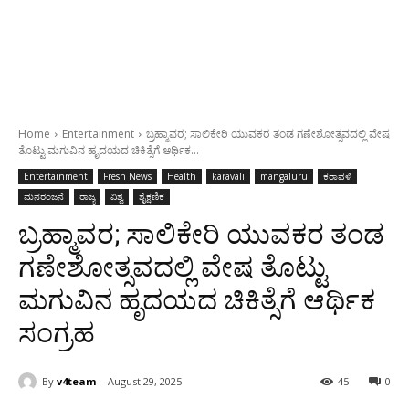
Home
Entertainment
ಬ್ರಹ್ಮಾವರ; ಸಾಲಿಕೇರಿ ಯುವಕರ ತಂಡ ಗಣೇಶೋತ್ಸವದಲ್ಲಿ ವೇಷ
ತೊಟ್ಟು ಮಗುವಿನ ಹೃದಯದ ಚಿಕಿತ್ಸೆಗೆ ಆರ್ಥಿಕ...
Entertainment
Fresh News
Health
karavali
mangaluru
ಕರಾವಳಿ
ಮನರಂಜನೆ
ರಾಜ್ಯ
ವಿಶ್ವ
ಶೈಕ್ಷಣಿಕ
ಬ್ರಹ್ಮಾವರ; ಸಾಲಿಕೇರಿ ಯುವಕರ ತಂಡ
ಗಣೇಶೋತ್ಸವದಲ್ಲಿ ವೇಷ ತೊಟ್ಟು
ಮಗುವಿನ ಹೃದಯದ ಚಿಕಿತ್ಸೆಗೆ ಆರ್ಥಿಕ
ಸಂಗ್ರಹ
By
v4team
August 29, 2025
45
0