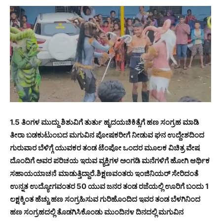
1.5 ತಿಂಗಳ ಮುದ್ದು ಶಿಶುವಿಗೆ ತುರ್ತು ಹೃದಯಚಿಕಿತ್ಸೆಗೆ ಹಣ ಸಂಗ್ರಹ ಮಾಡಿ
ತೀರಾ ಬಡಕುಟುಂಬದ ಮಗುವಿನ ಪೋಷಕರೀಗೆ ನೀಡುವ ಘನ ಉದ್ದೇಶದಿಂದ
ಗುರುವಾರ ಬೆಳಿಗ್ಗೆ ಯುವಕರ ತಂಡ ಟೆಂಪೋ ಒಂದರ ಮೂಲಕ ವಿಚಿತ್ರ ವೇಷ
ದೊಂದಿಗೆ ಅವರ ಪರಿಚಯ ಇರುವ ವ್ಯಕ್ತಿಗಳ ಅಂಗಡಿ ಮನೆಗಳಿಗೆ ಹೋಗಿ ಆರ್ಥಿಕ
ಸಹಾಯಯಾಚನೆ
ಮಾಡುತ್ತಿದ್ದಾರೆ.ಶಿಕ್ಷಣವಂತರು ಇಂಜಿನಿಯರ್ ಸೇರಿದಂತೆ
ಉನ್ನತ ಉದ್ಯೋಗವಂತರ 50 ಯುವ ಜನರ ತಂಡ ರಜೆಯಲ್ಲಿ ಊರಿಗೆ ಬಂದು 1
ಲಕ್ಷಕ್ಕಿಂತ ಹೆಚ್ಚು ಹಣ ಸಂಗ್ರಹಿಸುವ ಗುರಿಹೊಂದಿದ ಇವರ ತಂಡ ಬೆಳಗಿನಿಂದ
ಹಣ ಸಂಗ್ರಹದಲ್ಲಿ ತೊಡಗಿಸಿಕೊಂಡು ಮುಂದಿನ೪ ದಿನದಲ್ಲಿ ಮಗುವಿನ