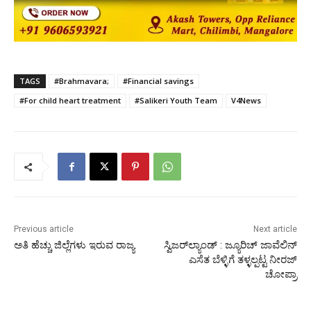
TAGS
#Brahmavara;
#Financial savings
#For child heart treatment
#Salikeri Youth Team
V4News
Previous article
Next article
ಅತಿ ಹೆಚ್ಚು ಜಿಲ್ಲೆಗಳು ಇರುವ ರಾಜ್ಯ
ಸ್ವಿಜರ್‌ಲ್ಯಾಂಡ್ : ಜ್ಯೂರಿಚ್‌ ಜಾವೆಲಿನ್
ಎಸೆತ ಬೆಳ್ಳಿಗೆ ತಳ್ಳಲ್ಪಟ್ಟ ನೀರಜ್
ಚೋಪ್ರಾ