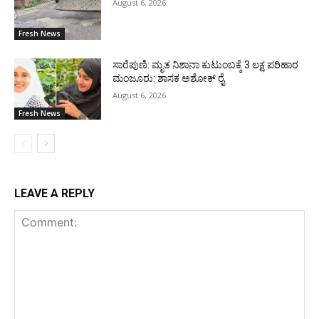
August 6, 2026
Fresh News
ಸಾರೆಪುಣಿ: ಮೃತ ನಿಶಾನಾ ಕುಟುಂಬಕ್ಕೆ 3 ಲಕ್ಷ ಪರಿಹಾರ
ಮಂಜೂರು: ಶಾಸಕ ಅಶೋಕ್ ರೈ
August 6, 2026
Fresh News
LEAVE A REPLY