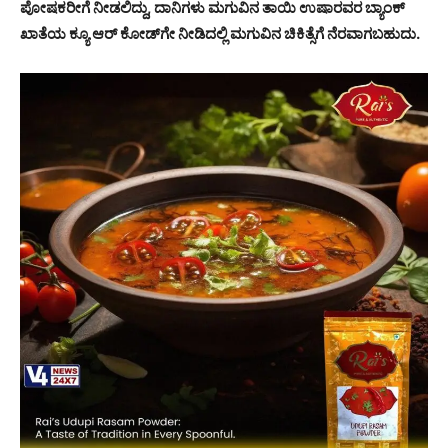
ಪೋಷಕರೀಗೆ ನೀಡಲಿದ್ದು, ದಾನಿಗಳು ಮಗುವಿನ ತಾಯಿ ಉಷಾರವರ ಬ್ಯಾಂಕ್
ಖಾತೆಯ ಕ್ಯೂ ಆರ್ ಕೋಡ್‌ಗೇ ನೀಡಿದಲ್ಲಿ ಮಗುವಿನ ಚಿಕಿತ್ಸೆಗೆ ನೆರವಾಗಬಹುದು.