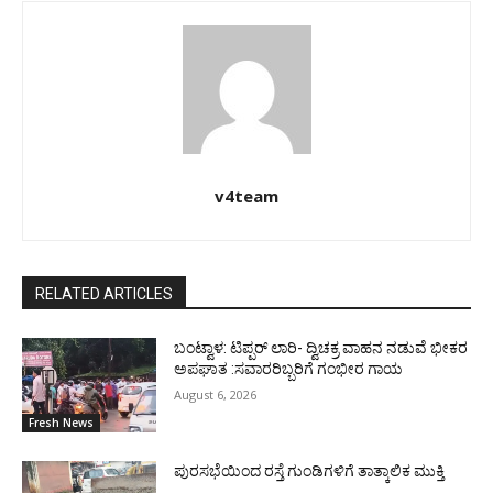
v4team
RELATED ARTICLES
ಬಂಟ್ವಾಳ: ಟಿಪ್ಪರ್ ಲಾರಿ- ದ್ವಿಚಕ್ರ ವಾಹನ ನಡುವೆ ಭೀಕರ
ಅಪಘಾತ :ಸವಾರರಿಬ್ಬರಿಗೆ ಗಂಭೀರ ಗಾಯ
August 6, 2026
Fresh News
ಪುರಸಭೆಯಿಂದ ರಸ್ತೆ ಗುಂಡಿಗಳಿಗೆ ತಾತ್ಕಾಲಿಕ ಮುಕ್ತಿ