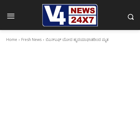
Home
Fresh News
ಬಿಎಸ್‍ಎಫ್ ಯೋದ ಹೃದಯಾಘಾತದಿಂದ ಮೃತ