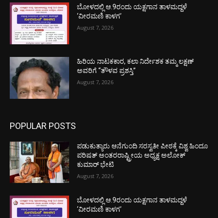
ಬೋಳದಲ್ಲಿ ಆ.9ರಂದು ಯಕ್ಷಗಾನ ತಾಳಮದ್ದಳೆ
‘ವೀರಮಣಿ ಕಾಳಗ’
August 7, 2026
ಹಿರಿಯ ನಾಟಕಕಾರ, ಕಲಾ ನಿರ್ದೇಶಕ ತಮ್ಮ ಲಕ್ಷಣ್
ಅವರಿಗೆ “ತೌಳವ ಪ್ರಶಸ್ತಿ”
August 7, 2026
POPULAR POSTS
ಪಡುಕುತ್ಯಾರು ಆನೆಗುಂದಿ ಸರಸ್ವತೀ ಪೀಠಕ್ಕೆ ವಿಶ್ವ ಹಿಂದೂ
ಪರಿಷತ್ ಅಂತರರಾಷ್ಟ್ರೀಯ ಅಧ್ಯಕ್ಷ ಅಲೋಕ್
ಕುಮಾರ್ ಭೇಟಿ
August 7, 2026
ಬೋಳದಲ್ಲಿ ಆ.9ರಂದು ಯಕ್ಷಗಾನ ತಾಳಮದ್ದಳೆ
‘ವೀರಮಣಿ ಕಾಳಗ’