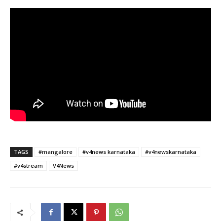
TAGS
#mangalore
#v4news karnataka
#v4newskarnataka
#v4stream
V4News