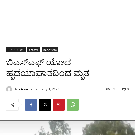
Fresh News
ಕರಾವಳಿ
ಮಂಗಳೂರು
ಬಿಎಸ್‍ಎಫ್ ಯೋದ
ಹೃದಯಾಘಾತದಿಂದ ಮೃತ
By
v4team
January 1, 2023
52
0