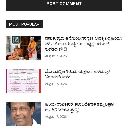
MOST POPULAR
ಪಡುಕುತ್ಯಾರು ಆನೆಗುಂದಿ ಸರಸ್ವತೀ ಪೀಠಕ್ಕೆ ವಿಶ್ವ ಹಿಂದೂ
ಪರಿಷತ್ ಅಂತರರಾಷ್ಟ್ರೀಯ ಅಧ್ಯಕ್ಷ ಅಲೋಕ್
ಕುಮಾರ್ ಭೇಟಿ
August 7, 2026
ಬೋಳದಲ್ಲಿ ಆ.9ರಂದು ಯಕ್ಷಗಾನ ತಾಳಮದ್ದಳೆ
‘ವೀರಮಣಿ ಕಾಳಗ’
August 7, 2026
ಹಿರಿಯ ನಾಟಕಕಾರ, ಕಲಾ ನಿರ್ದೇಶಕ ತಮ್ಮ ಲಕ್ಷಣ್
ಅವರಿಗೆ “ತೌಳವ ಪ್ರಶಸ್ತಿ”
August 7, 2026