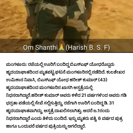
ಮಂಗಳೂರು: ರಜೆಯಲ್ಲಿ ಊರಿಗೆ ಬಂದಿದ್ದ ಬಿಎಸ್‍ಎಫ್ ಯೋಧರೊಬ್ಬರು
ಹೃದಯಾಘಾತದಿಂದ ಮೃತಪಟ್ಟ ಘಟನೆ ಮಂಗಳೂರಿನಲ್ಲಿ ನಡೆದಿದೆ. ಕುಲಶೇಖರ
ಉಮಿಕಾನ ನಿವಾಸಿ, ಬಿಎಸ್‍ಎಫ್ ಯೋಧ ಹರೀಶ್ ಕುಮಾರ್ (43)
ಹೃದಯಾಘಾತದಿಂದ ಮಂಗಳೂರಿನ ಖಾಸಗಿ ಆಸ್ಪತ್ರೆಯಲ್ಲಿ
ನಿಧನರಾಗಿದ್ದಾರೆ.ಹರೀಶ್ ಕುಮಾರ್ ಅವರು ಕಳೆದ 21 ವರ್ಷಗಳಿಂದ ಅವರು ಗಡಿ
ಭದ್ರತಾ ಪಡೆಯಲ್ಲಿ ಸೇವೆ ಸಲ್ಲಿಸುತ್ತಿದ್ದು, ರಜೆಗಾಗಿ ಊರಿಗೆ ಬಂದಿದ್ದ ಡಿ. 31
ಹೃದಯಾಘಾತವಾಗಿದ್ದು, ಆಸ್ಪತ್ರೆ ದಾಖಲಿಸಲಾಗಿತ್ತು. ಆದರೆ ಜ.1ರಂದು
ನಿಧನರಾಗಿದ್ದಾರೆ ಎಂದು ತಿಳಿದು ಬಂದಿದೆ. ಇನ್ನು ಮೃತರು ಪತ್ನಿ, 6 ವರ್ಷದ ಪುತ್ರ
ಹಾಗೂ ಒಂದುವರೆ ವರ್ಷದ ಪುತ್ರಿಯನ್ನು ಅಗಲಿದ್ದಾರೆ.