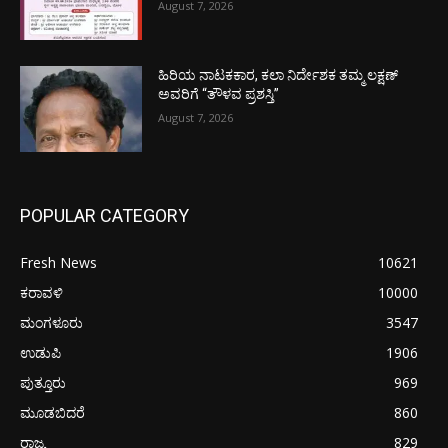
August 7, 2026
ಹಿರಿಯ ನಾಟಕಕಾರ, ಕಲಾ ನಿರ್ದೇಶಕ ತಮ್ಮ ಲಕ್ಷಣ್
ಅವರಿಗೆ “ತೌಳವ ಪ್ರಶಸ್ತಿ”
August 7, 2026
POPULAR CATEGORY
Fresh News
10621
ಕರಾವಳಿ
10000
ಮಂಗಳೂರು
3547
ಉಡುಪಿ
1906
ಪುತ್ತೂರು
969
ಮೂಡಬಿದರೆ
860
ರಾಜ್ಯ
829