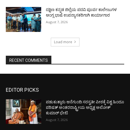
ದಕ್ಷಿಣ ಕನ್ನಡ ಜಿಲ್ಲೆಯ ಪದವಿ ಪೂರ್ವ ಕಾಲೇಜುಗಳ
ಆಂಗ್ಲ ಭಾಷೆ ಉಪನ್ಯಾಸಕರಿಗಾಗಿ ಕಾರ್ಯಾಗಾರ
August 7, 2026
Load more
RECENT COMMENTS
EDITOR PICKS
ಪಡುಕುತ್ಯಾರು ಆನೆಗುಂದಿ ಸರಸ್ವತೀ ಪೀಠಕ್ಕೆ ವಿಶ್ವ ಹಿಂದೂ
ಪರಿಷತ್ ಅಂತರರಾಷ್ಟ್ರೀಯ ಅಧ್ಯಕ್ಷ ಅಲೋಕ್
ಕುಮಾರ್ ಭೇಟಿ
August 7, 2026