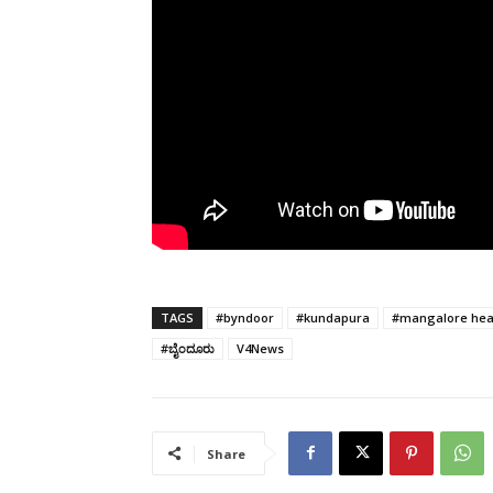
TAGS
#byndoor
#kundapura
#mangalore hea
#ಬೈಂದೂರು
V4News
Share