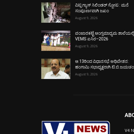
ವಿಟ್ಲ:ಗ್ಯಾಸ್ ಸಿಲಿಂಡರ್ ಸ್ಪೋಟ : ಮನೆ
ಸಂಪೂರ್ಣವಾಗಿ ಜಖಂ
August 9, 2026
ವಂಜಾರಕಟ್ಟೆ ಆಂಗ್ಲಮಾಧ್ಯಮ ಶಾಲೆಯಲ್ಲ
VEMS ಐಸಿರ–2026
August 9, 2026
ಆ.13ರಿಂದ ವಿಧಾನಸಭೆ ಅಧಿವೇಶನ:
ಹಂಗಾಮಿ ಸಭಾಧ್ಯಕ್ಷರಾಗಿ ಟಿ.ಬಿ.ಜಯಚಂದ
August 9, 2026
AB
V4 N