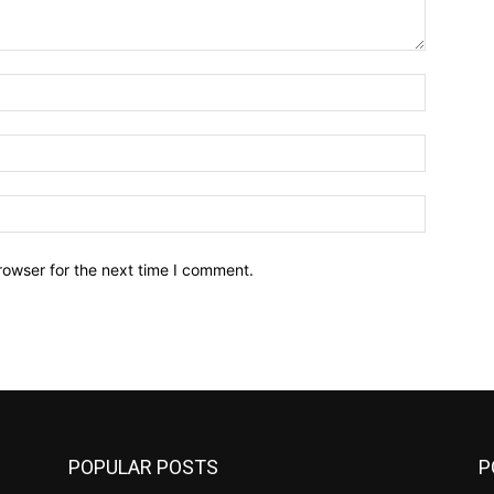
Name:*
Email:*
Website:
rowser for the next time I comment.
POPULAR POSTS
P