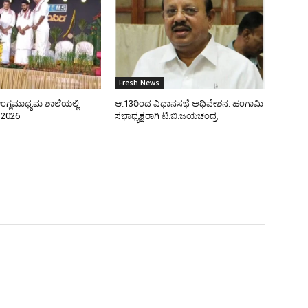
Fresh News
ಂಗ್ಲಮಾಧ್ಯಮ ಶಾಲೆಯಲ್ಲಿ
ಆ.13ರಿಂದ ವಿಧಾನಸಭೆ ಅಧಿವೇಶನ: ಹಂಗಾಮಿ
–2026
ಸಭಾಧ್ಯಕ್ಷರಾಗಿ ಟಿ.ಬಿ.ಜಯಚಂದ್ರ