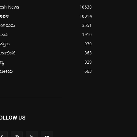
resh News
10638
ರಾವಳಿ
10014
ಂಗಳೂರು
3551
ಡುಪಿ
1910
ತ್ತೂರು
970
ೂಡಬಿದರೆ
863
ಜ್ಯ
829
ಾಜಕೀಯ
663
OLLOW US