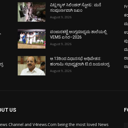
ವಿಟ್ಲ:ಗ್ಯಾಸ್ ಸಿಲಿಂಡರ್ ಸ್ಪೋಟ : ಮನೆ
F
ಸಂಪೂರ್ಣವಾಗಿ ಜಖಂ
ಕ
August 9, 2026
ಮ
ಉ
ಿ
ವಂಜಾರಕಟ್ಟೆ ಆಂಗ್ಲಮಾಧ್ಯಮ ಶಾಲೆಯಲ್ಲಿ
VEMS ಐಸಿರ–2026
ಪು
August 9, 2026
ಮ
ರಾ
ಆ.13ರಿಂದ ವಿಧಾನಸಭೆ ಅಧಿವೇಶನ:
್ರ
ಹಂಗಾಮಿ ಸಭಾಧ್ಯಕ್ಷರಾಗಿ ಟಿ.ಬಿ.ಜಯಚಂದ್ರ
ರ
August 9, 2026
OUT US
F
ews Channel and V4news.Com being the most loved News