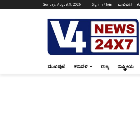
Sunday, August 9, 2026
Sign in / Join
ಮುಖಪುಟ
ಕ
ಮುಖಪುಟ
ಕರಾವಳಿ
ರಾಜ್ಯ
ರಾಷ್ಟ್ರೀಯ