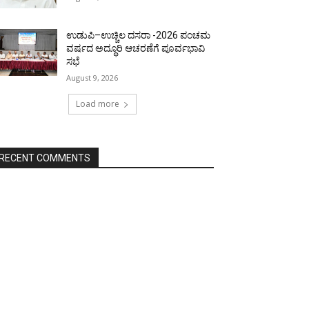
ಉಡುಪಿ–ಉಚ್ಚಿಲ ದಸರಾ -2026 ಪಂಚಮ
ವರ್ಷದ ಅದ್ಧೂರಿ ಆಚರಣೆಗೆ ಪೂರ್ವಭಾವಿ
ಸಭೆ
August 9, 2026
Load more
RECENT COMMENTS