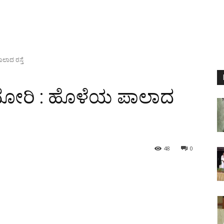
ಲಾದ ರಸ್ತೆ
 ಮೋರಿ : ಹೊಳೆಯ ಪಾಲಾದ
48
0