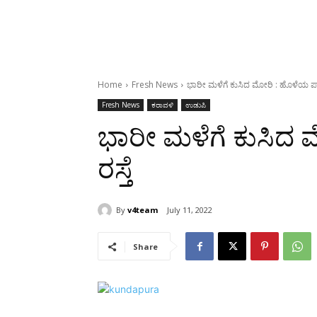
Home
Fresh News
ಭಾರೀ ಮಳೆಗೆ ಕುಸಿದ ಮೋರಿ : ಹೊಳೆಯ ಪಾ
Fresh News
ಕರಾವಳಿ
ಉಡುಪಿ
ಭಾರೀ ಮಳೆಗೆ ಕುಸಿದ
ರಸ್ತೆ
By
v4team
July 11, 2022
Share