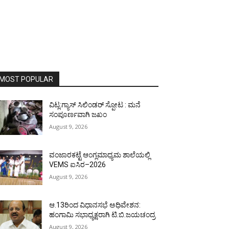
MOST POPULAR
ವಿಟ್ಲ:ಗ್ಯಾಸ್ ಸಿಲಿಂಡರ್ ಸ್ಪೋಟ : ಮನೆ
ಸಂಪೂರ್ಣವಾಗಿ ಜಖಂ
August 9, 2026
ವಂಜಾರಕಟ್ಟೆ ಆಂಗ್ಲಮಾಧ್ಯಮ ಶಾಲೆಯಲ್ಲಿ
VEMS ಐಸಿರ–2026
August 9, 2026
ಆ.13ರಿಂದ ವಿಧಾನಸಭೆ ಅಧಿವೇಶನ:
ಹಂಗಾಮಿ ಸಭಾಧ್ಯಕ್ಷರಾಗಿ ಟಿ.ಬಿ.ಜಯಚಂದ್ರ
August 9, 2026