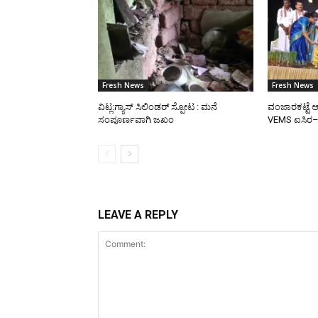
Fresh News
Fresh News
ವಿಟ್ಲ:ಗ್ಯಾಸ್ ಸಿಲಿಂಡರ್ ಸ್ಪೋಟ : ಮನೆ
ವಂಜಾರಕಟ್ಟೆ ಆ
ಸಂಪೂರ್ಣವಾಗಿ ಜಖಂ
VEMS ಐಸಿರ
LEAVE A REPLY