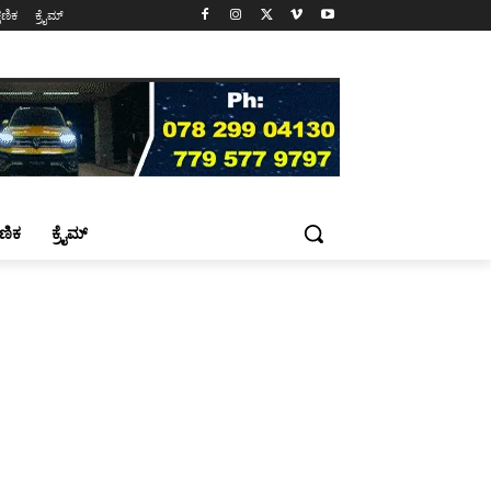
್ಷಣಿಕ
ಕ್ರೈಮ್
್ಷಣಿಕ
ಕ್ರೈಮ್