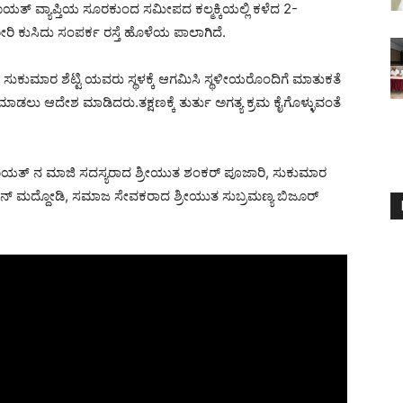
ಯತ್ ವ್ಯಾಪ್ತಿಯ ಸೂರಕುಂದ ಸಮೀಪದ ಕಲ್ಮಕ್ಕಿಯಲ್ಲಿ ಕಳೆದ 2-
ೋರಿ ಕುಸಿದು ಸಂಪರ್ಕ ರಸ್ತೆ ಹೊಳೆಯ ಪಾಲಾಗಿದೆ.
ುಕುಮಾರ ಶೆಟ್ಟಿ ಯವರು ಸ್ಥಳಕ್ಕೆ ಆಗಮಿಸಿ ಸ್ಥಳೀಯರೊಂದಿಗೆ ಮಾತುಕತೆ
ಾಡಲು ಆದೇಶ ಮಾಡಿದರು.ತಕ್ಷಣಕ್ಕೆ ತುರ್ತು ಅಗತ್ಯ ಕ್ರಮ ಕೈಗೊಳ್ಳುವಂತೆ
ಂಚಾಯತ್ ನ ಮಾಜಿ ಸದಸ್ಯರಾದ ಶ್ರೀಯುತ ಶಂಕರ್ ಪೂಜಾರಿ, ಸುಕುಮಾರ
ೈಸನ್ ಮದ್ದೋಡಿ, ಸಮಾಜ ಸೇವಕರಾದ ಶ್ರೀಯುತ ಸುಬ್ರಮಣ್ಯ ಬಿಜೂರ್