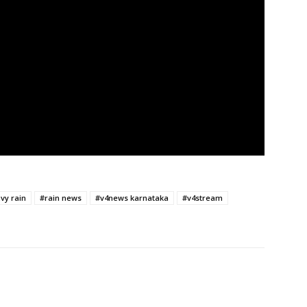
vy rain
#rain news
#v4news karnataka
#v4stream