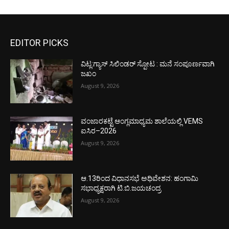
EDITOR PICKS
ವಿಟ್ಲ:ಗ್ಯಾಸ್ ಸಿಲಿಂಡರ್ ಸ್ಪೋಟ : ಮನೆ ಸಂಪೂರ್ಣವಾಗಿ
ಜಖಂ
August 9, 2026
ವಂಜಾರಕಟ್ಟೆ ಆಂಗ್ಲಮಾಧ್ಯಮ ಶಾಲೆಯಲ್ಲಿ VEMS
ಐಸಿರ–2026
August 9, 2026
ಆ.13ರಿಂದ ವಿಧಾನಸಭೆ ಅಧಿವೇಶನ: ಹಂಗಾಮಿ
ಸಭಾಧ್ಯಕ್ಷರಾಗಿ ಟಿ.ಬಿ.ಜಯಚಂದ್ರ
August 9, 2026