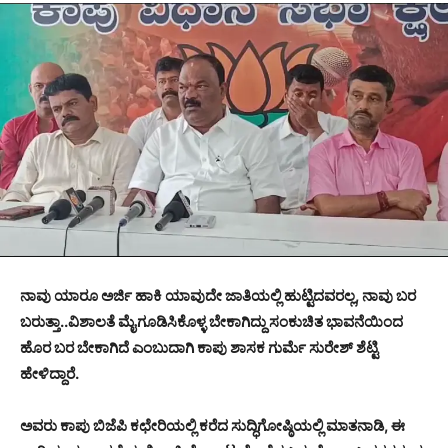
ನಾವು ಯಾರೂ ಅರ್ಜಿ ಹಾಕಿ ಯಾವುದೇ ಜಾತಿಯಲ್ಲಿ ಹುಟ್ಟಿದವರಲ್ಲ, ನಾವು ಬರ
ಬರುತ್ತಾ..ವಿಶಾಲತೆ ಮೈಗೂಡಿಸಿಕೊಳ್ಳ ಬೇಕಾಗಿದ್ದು ಸಂಕುಚಿತ ಭಾವನೆಯಿಂದ
ಹೊರ ಬರ ಬೇಕಾಗಿದೆ ಎಂಬುದಾಗಿ ಕಾಪು ಶಾಸಕ ಗುರ್ಮೆ ಸುರೇಶ್ ಶೆಟ್ಟಿ
ಹೇಳಿದ್ದಾರೆ.
ಅವರು ಕಾಪು ಬಿಜೆಪಿ ಕಛೇರಿಯಲ್ಲಿ ಕರೆದ ಸುದ್ಧಿಗೋಷ್ಠಿಯಲ್ಲಿ ಮಾತನಾಡಿ, ಈ