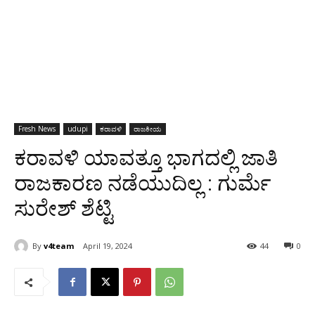
Fresh News
udupi
ಕರಾವಳಿ
ರಾಜಕೀಯ
ಕರಾವಳಿ ಯಾವತ್ತೂ ಭಾಗದಲ್ಲಿ ಜಾತಿ
ರಾಜಕಾರಣ ನಡೆಯುದಿಲ್ಲ : ಗುರ್ಮೆ
ಸುರೇಶ್ ಶೆಟ್ಟಿ
By
v4team
April 19, 2024
44
0