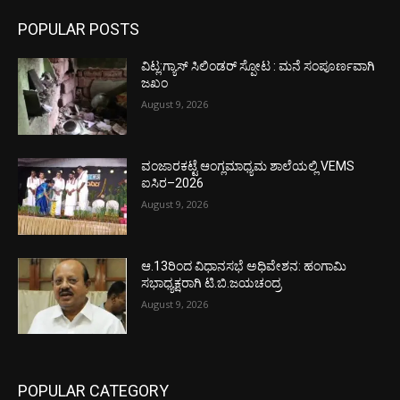
POPULAR POSTS
ವಿಟ್ಲ:ಗ್ಯಾಸ್ ಸಿಲಿಂಡರ್ ಸ್ಪೋಟ : ಮನೆ ಸಂಪೂರ್ಣವಾಗಿ
ಜಖಂ
August 9, 2026
ವಂಜಾರಕಟ್ಟೆ ಆಂಗ್ಲಮಾಧ್ಯಮ ಶಾಲೆಯಲ್ಲಿ VEMS
ಐಸಿರ–2026
August 9, 2026
ಆ.13ರಿಂದ ವಿಧಾನಸಭೆ ಅಧಿವೇಶನ: ಹಂಗಾಮಿ
ಸಭಾಧ್ಯಕ್ಷರಾಗಿ ಟಿ.ಬಿ.ಜಯಚಂದ್ರ
August 9, 2026
POPULAR CATEGORY