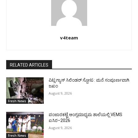
v4team
RELATED ARTICLES
ವಿಟ್ಲ:ಗ್ಯಾಸ್ ಸಿಲಿಂಡರ್ ಸ್ಪೋಟ : ಮನೆ ಸಂಪೂರ್ಣವಾಗಿ
ಜಖಂ
August 9, 2026
Fresh News
ವಂಜಾರಕಟ್ಟೆ ಆಂಗ್ಲಮಾಧ್ಯಮ ಶಾಲೆಯಲ್ಲಿ VEMS
ಐಸಿರ–2026
August 9, 2026
Fresh News