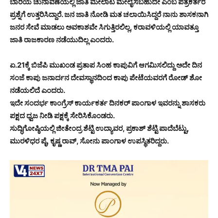
ಬಾರಿಯ ಚುನಾವಣೆಯಲ್ಲಿ ಜಾತಿ ಮೇಲಾಟ ಮೇಲೈಸಬಹುದೇ ಎಂಬ ಪತ್ರಕರ್ತರ
ಪ್ರಶ್ನೆಗೆ ಉತ್ತರಿಸಿದ್ದಾರೆ. ಜನ ಜಾತಿ ನೋಡಿ ಮತ ಚಲಾಯಿಸಿದ್ದರೆ ನಾನು ಶಾಸಕನಾಗಿ
ಜನರ ಸೇವೆ ಮಾಡಲು ಅವಕಾಶವೇ ಸಿಗುತ್ತಿರಲಿಲ್ಲ, ಕರಾವಳಿಯಲ್ಲಿ ಯಾವತ್ತೂ
ಜಾತಿ ರಾಜಕಾರಣ ನಡೆಯುದಿಲ್ಲ ಎಂದರು.
ಏ.21ಕ್ಕೆ ಬಿಜೆಪಿ ಮುಖಂಡ ಪ್ರತಾಪ ಸಿಂಹ ಕಾಪುವಿಗೆ ಆಗಮಿಸಲಿದ್ದು ಅದೇ ದಿನ
ಸಂಜೆ ಕಾಪು ಜನಾರ್ದನ ದೇವಸ್ಥಾನದಿಂದ ಕಾಪು ಪೇಟೆಯವರಗೆ ರೋಡ್ ಶೋ
ನಡೆಯಲಿದೆ ಎಂದರು.
ಇದೇ ಸಂದರ್ಭ ಕಾಂಗ್ರೆಸ್ ಕಾರ್ಯಕರ್ತ ದಿನಕರ್ ಪಾಂಗಾಳ ಇವರನ್ನು ಶಾಸಕರು
ಪಕ್ಷದ ಧ್ವಜ ನೀಡಿ ಪಕ್ಷಕ್ಕೆ ಸೇರಿಸಿಕೊಂಡರು.
ಸುದ್ಧಿಗೋಷ್ಠಿಯಲ್ಲಿ ಜೀತೇಂದ್ರ ಶೆಟ್ಟಿ ಉದ್ಯಾವರ, ಪ್ರಕಾಶ್ ಶೆಟ್ಟಿ ಪಾದೆಬೆಟ್ಟು,
ಮುರಳಿಧರ ಪೈ, ಕೃಷ್ಣ ರಾವ್, ಸೋನು ಪಾಂಗಾಳ ಉಪಸ್ಥಿತರಿದ್ದರು.