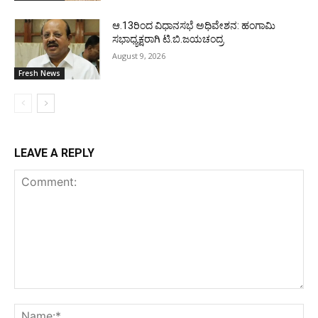
ಆ.13ರಿಂದ ವಿಧಾನಸಭೆ ಅಧಿವೇಶನ: ಹಂಗಾಮಿ
ಸಭಾಧ್ಯಕ್ಷರಾಗಿ ಟಿ.ಬಿ.ಜಯಚಂದ್ರ
August 9, 2026
Fresh News
LEAVE A REPLY
Comment:
Na