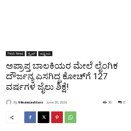
Fresh News
ಕ್ರೈಮ್
ರಾಷ್ಟ್ರೀಯ
ಅಪ್ರಾಪ್ತ ಬಾಲಕಿಯರ ಮೇಲೆ ಲೈಂಗಿಕ
ದೌರ್ಜನ್ಯ ಎಸಗಿದ್ದ ಕೋಚ್‌ಗೆ 127
ವರ್ಷಗಳ ಜೈಲು ಶಿಕ್ಷೆ!
By
V4newseditors
June 30, 2026
30
0