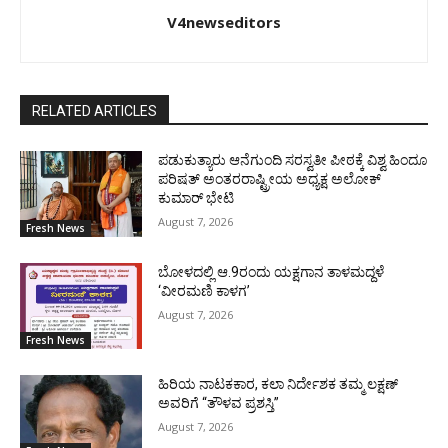
V4newseditors
RELATED ARTICLES
ಪಡುಕುತ್ಯಾರು ಆನೆಗುಂದಿ ಸರಸ್ವತೀ ಪೀಠಕ್ಕೆ ವಿಶ್ವ ಹಿಂದೂ
ಪರಿಷತ್ ಅಂತರರಾಷ್ಟ್ರೀಯ ಅಧ್ಯಕ್ಷ ಅಲೋಕ್
ಕುಮಾರ್ ಭೇಟಿ
August 7, 2026
Fresh News
ಬೋಳದಲ್ಲಿ ಆ.9ರಂದು ಯಕ್ಷಗಾನ ತಾಳಮದ್ದಳೆ
‘ವೀರಮಣಿ ಕಾಳಗ’
August 7, 2026
Fresh News
ಹಿರಿಯ ನಾಟಕಕಾರ, ಕಲಾ ನಿರ್ದೇಶಕ ತಮ್ಮ ಲಕ್ಷಣ್
ಅವರಿಗೆ “ತೌಳವ ಪ್ರಶಸ್ತಿ”
August 7, 2026