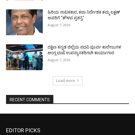
ಹಿರಿಯ ನಾಟಕಕಾರ, ಕಲಾ ನಿರ್ದೇಶಕ ತಮ್ಮ ಲಕ್ಷಣ್
ಅವರಿಗೆ “ತೌಳವ ಪ್ರಶಸ್ತಿ”
August 7, 2026
ದಕ್ಷಿಣ ಕನ್ನಡ ಜಿಲ್ಲೆಯ ಪದವಿ ಪೂರ್ವ ಕಾಲೇಜುಗಳ
ಆಂಗ್ಲ ಭಾಷೆ ಉಪನ್ಯಾಸಕರಿಗಾಗಿ ಕಾರ್ಯಾಗಾರ
August 7, 2026
Load more
RECENT COMMENTS
EDITOR PICKS