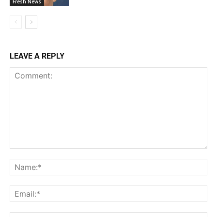
Fresh News
LEAVE A REPLY
Comment:
Na
Ema
Web