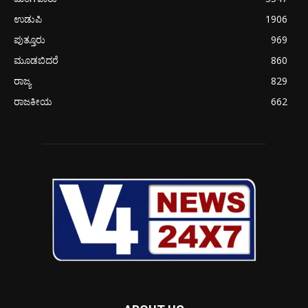
ಉಡುಪಿ
1906
ಪುತ್ತೂರು
969
ಮೂಡಬಿದರೆ
860
ರಾಜ್ಯ
829
ರಾಜಕೀಯ
662