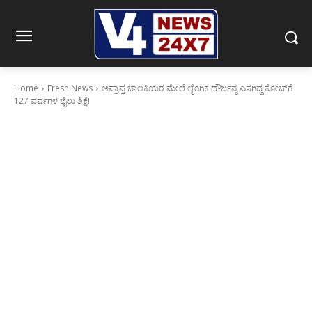
Home
Fresh News
ಅಪ್ರಾಪ್ತ ಬಾಲಕಿಯರ ಮೇಲೆ ಲೈಂಗಿಕ ದೌರ್ಜನ್ಯ ಎಸಗಿದ್ದ ಕೋಚ್‌ಗೆ
127 ವರ್ಷಗಳ ಜೈಲು ಶಿಕ್ಷೆ!