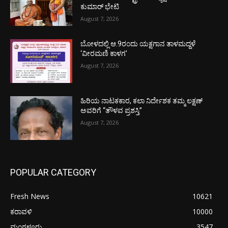
ಕುಮಾರ್ ಭೇಟಿ
August 7, 2026
ಬೋಳದಲ್ಲಿ ಆ.9ರಂದು ಯಕ್ಷಗಾನ ತಾಳಮದ್ದಳೆ
‘ವೀರಮಣಿ ಕಾಳಗ’
August 7, 2026
ಹಿರಿಯ ನಾಟಕಕಾರ, ಕಲಾ ನಿರ್ದೇಶಕ ತಮ್ಮ ಲಕ್ಷಣ್
ಅವರಿಗೆ “ತೌಳವ ಪ್ರಶಸ್ತಿ”
August 7, 2026
POPULAR CATEGORY
Fresh News
10621
ಕರಾವಳಿ
10000
ಮಂಗಳೂರು
3547