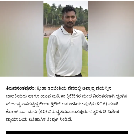
ತಿರುವನಂತಪುರಂ:
ಕ್ರೀಡಾ ತರಬೇತಿಯ ನೆಪದಲ್ಲಿ ಅಪ್ರಾಪ್ತ ವಯಸ್ಸಿನ
ಬಾಲಕಿಯರು ಹಾಗೂ ಯುವ ಮಹಿಳಾ ಕ್ರಿಕೆಟಿಗರ ಮೇಲೆ ನಿರಂತರವಾಗಿ ಲೈಂಗಿಕ
ದೌರ್ಜನ್ಯ ಎಸಗುತ್ತಿದ್ದ ಕೇರಳ ಕ್ರಿಕೆಟ್ ಅಸೋಸಿಯೇಷನ್‌ನ (KCA) ಮಾಜಿ
ಕೋಚ್ ಎಂ. ಮನು (40) ವಿರುದ್ಧ ತಿರುವನಂತಪುರಂನ ತ್ವರಿತಗತಿ ವಿಶೇಷ
ನ್ಯಾಯಾಲಯ ಐತಿಹಾಸಿಕ ತೀರ್ಪು ನೀಡಿದೆ.