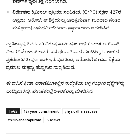
ವರ್ಷಗಳ ಜೈಲು ಶಿಕ್ಷೆ
ವಿಧಿಸಲಾಗಿದೆ.
ನಿರ್ದೇಶನ:
ಕ್ರಿಮಿನಲ್ ಪ್ರಕ್ರಿಯಾ ಸಂಹಿತೆಯ (CrPC) ಸೆಕ್ಷನ್ 427ರ
ಅನ್ವಯ, ಆರೋಪಿ ಈ ಶಿಕ್ಷೆಯನ್ನು ಅನುಕ್ರಮವಾಗಿ (ಒಂದಾದ ನಂತರ
ಮತ್ತೊಂದು) ಅನುಭವಿಸಬೇಕೆಂದು ನ್ಯಾಯಾಲಯ ಆದೇಶಿಸಿದೆ.
ಪ್ರಾಸಿಕ್ಯೂಷನ್ ಪರವಾಗಿ ವಿಶೇಷ ಸಾರ್ವಜನಿಕ ಅಭಿಯೋಜಕ ಆರ್.ಎಸ್.
ವಿಜಯ್ ಮೋಹನ್ ಅವರು ಸಮರ್ಥವಾಗಿ ವಾದ ಮಂಡಿಸಿದ್ದರು. ಉಳಿದ
ಪ್ರಕರಣಗಳ ತೀರ್ಪೂ ಬಾಕಿ ಇರುವುದರಿಂದ, ಆರೋಪಿಗೆ ಬೀಳುವ ಶಿಕ್ಷೆಯ
ಪ್ರಮಾಣ ಮತ್ತಷ್ಟು ಹೆಚ್ಚಾಗುವ ಸಾಧ್ಯತೆಯಿದೆ.
ಈ ಘಟನೆ ಕ್ರೀಡಾ ಅಕಾಡೆಮಿಗಳಲ್ಲಿನ ಸುರಕ್ಷತೆಯ ಬಗ್ಗೆ ಗಂಭೀರ ಪ್ರಶ್ನೆಗಳನ್ನು
ಹುಟ್ಟುಹಾಕಿದ್ದು, ಪೋಷಕರಲ್ಲಿ ಆತಂಕವನ್ನು ಮೂಡಿಸಿದೆ.
TAGS
127 year punishment
physicalharrascase
thiruvanantapuram
V4News