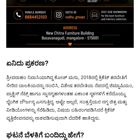
ಏನಿದು ಪ್ರಕರಣ?
ಶ್ರೀವರಾಹಂ ನಿವಾಸಿಯಾಗಿದ್ದ ಕೋಚ್ ಮನು, 2018ರಲ್ಲಿ ಕ್ರಿಕೆಟ್ ತರಬೇತಿಗೆ
ಸೇರಿದ ಬಾಲಕಿಯರನ್ನು ನಂಬಿಸಿ, ವಿಶೇಷ ತರಬೇತಿಯ ನೆಪದಲ್ಲಿ ಜಿಮ್ನಾಷಿಯಂ,
ಪ್ರಾಕ್ಟಿಸ್ ನೆಟ್ಸ್ ಹಾಗೂ ಸ್ನಾನಗೃಹಗಳಂತಹ ಏಕಾಂತ ಸ್ಥಳಗಳಿಗೆ ಕರೆದೊಯ್ದು
ಲೈಂಗಿಕ ದೌರ್ಜನ್ಯ ಎಸಗುತ್ತಿದ್ದ. ಅಷ್ಟೇ ಅಲ್ಲದೆ, ಸಂತ್ರಸ್ತೆಯರ ನಗ್ನ ಚಿತ್ರ ಮತ್ತು
ವೀಡಿಯೋಗಳನ್ನು ಸೆರೆಹಿಡಿದು, ವಿಷಯ ಬಹಿರಂಗಪಡಿಸಿದರೆ ಕ್ರಿಕೆಟ್
ವೃತ್ತಿಜೀವನವನ್ನು ನಾಶಪಡಿಸುವುದಾಗಿ ಬೆದರಿಕೆ ಹಾಕಿದ್ದನು.
ಘಟನೆ ಬೆಳಕಿಗೆ ಬಂದಿದ್ದು ಹೇಗೆ?