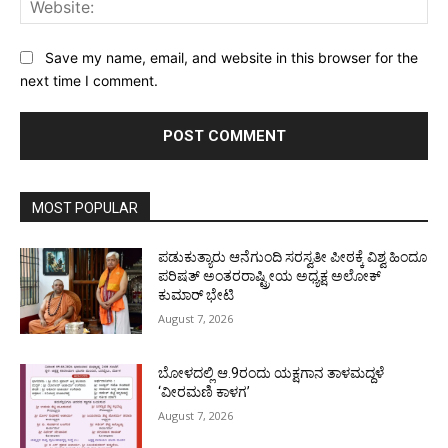
Save my name, email, and website in this browser for the
next time I comment.
MOST POPULAR
ಪಡುಕುತ್ಯಾರು ಆನೆಗುಂದಿ ಸರಸ್ವತೀ ಪೀಠಕ್ಕೆ ವಿಶ್ವ ಹಿಂದೂ
ಪರಿಷತ್ ಅಂತರರಾಷ್ಟ್ರೀಯ ಅಧ್ಯಕ್ಷ ಅಲೋಕ್
ಕುಮಾರ್ ಭೇಟಿ
August 7, 2026
ಬೋಳದಲ್ಲಿ ಆ.9ರಂದು ಯಕ್ಷಗಾನ ತಾಳಮದ್ದಳೆ
‘ವೀರಮಣಿ ಕಾಳಗ’
August 7, 2026