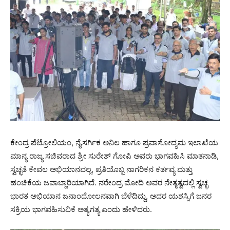
ಕೇಂದ್ರ ಪೆಟ್ರೋಲಿಯಂ, ನೈಸರ್ಗಿಕ ಅನಿಲ ಹಾಗೂ ಪ್ರವಾಸೋದ್ಯಮ ಇಲಾಖೆಯ
ಮಾನ್ಯ ರಾಜ್ಯ ಸಚಿವರಾದ ಶ್ರೀ ಸುರೇಶ್ ಗೋಪಿ ಅವರು ಭಾಗವಹಿಸಿ ಮಾತನಾಡಿ,
ಸ್ವಚ್ಛತೆ ಕೇವಲ ಅಭಿಯಾನವಲ್ಲ, ಪ್ರತಿಯೊಬ್ಬ ನಾಗರಿಕನ ಕರ್ತವ್ಯ ಮತ್ತು
ಹಂಚಿಕೆಯ ಜವಾಬ್ದಾರಿಯಾಗಿದೆ. ನರೇಂದ್ರ ಮೋದಿ ಅವರ ನೇತೃತ್ವದಲ್ಲಿ ಸ್ವಚ್ಛ
ಭಾರತ ಅಭಿಯಾನ ಜನಾಂದೋಲನವಾಗಿ ಬೆಳೆದಿದ್ದು, ಅದರ ಯಶಸ್ಸಿಗೆ ಜನರ
ಸಕ್ರಿಯ ಭಾಗವಹಿಸುವಿಕೆ ಅತ್ಯಗತ್ಯ ಎಂದು ಹೇಳಿದರು.