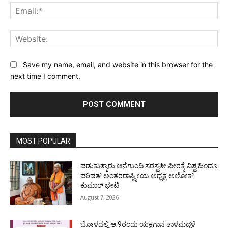
Ema
Web
Save my name, email, and website in this browser for the
next time I comment.
MOST POPULAR
ಪಡುಕುತ್ಯಾರು ಆನೆಗುಂದಿ ಸರಸ್ವತೀ ಪೀಠಕ್ಕೆ ವಿಶ್ವ ಹಿಂದೂ
ಪರಿಷತ್ ಅಂತರರಾಷ್ಟ್ರೀಯ ಅಧ್ಯಕ್ಷ ಅಲೋಕ್
ಕುಮಾರ್ ಭೇಟಿ
August 7, 2026
ಬೋಳದಲ್ಲಿ ಆ.9ರಂದು ಯಕ್ಷಗಾನ ತಾಳಮದ್ದಳೆ