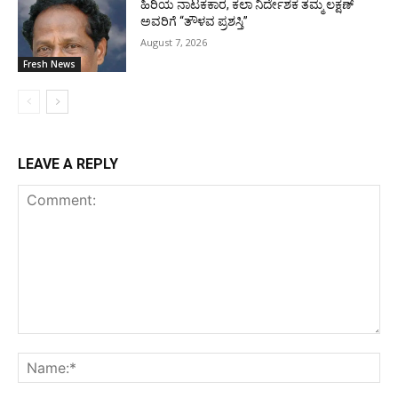
ಹಿರಿಯ ನಾಟಕಕಾರ, ಕಲಾ ನಿರ್ದೇಶಕ ತಮ್ಮ ಲಕ್ಷಣ್
ಅವರಿಗೆ “ತೌಳವ ಪ್ರಶಸ್ತಿ”
August 7, 2026
Fresh News
LEAVE A REPLY
Comment:
Na