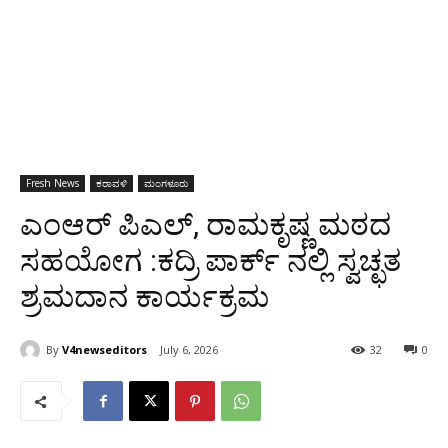
Fresh News
ಕರಾವಳಿ
ಮಂಗಳೂರು
ಎಂಆರ್ ಪಿಎಲ್, ರಾಮಕೃಷ್ಣ ಮಠದ
ಸಹಯೋಗ :ಕದ್ರಿ ಪಾರ್ಕ್ ನಲ್ಲಿ ಸ್ವಚ್ಛತ
ಶ್ರಮದಾನ ಕಾರ್ಯಕ್ರಮ
By
V4newseditors
July 6, 2026
32
0