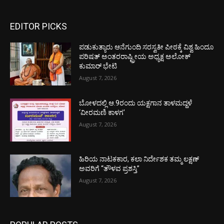
EDITOR PICKS
ಪಡುಕುತ್ಯಾರು ಆನೆಗುಂದಿ ಸರಸ್ವತೀ ಪೀಠಕ್ಕೆ ವಿಶ್ವ ಹಿಂದೂ
ಪರಿಷತ್ ಅಂತರರಾಷ್ಟ್ರೀಯ ಅಧ್ಯಕ್ಷ ಅಲೋಕ್
ಕುಮಾರ್ ಭೇಟಿ
August 7, 2026
ಬೋಳದಲ್ಲಿ ಆ.9ರಂದು ಯಕ್ಷಗಾನ ತಾಳಮದ್ದಳೆ
‘ವೀರಮಣಿ ಕಾಳಗ’
August 7, 2026
ಹಿರಿಯ ನಾಟಕಕಾರ, ಕಲಾ ನಿರ್ದೇಶಕ ತಮ್ಮ ಲಕ್ಷಣ್
ಅವರಿಗೆ “ತೌಳವ ಪ್ರಶಸ್ತಿ”
August 7, 2026