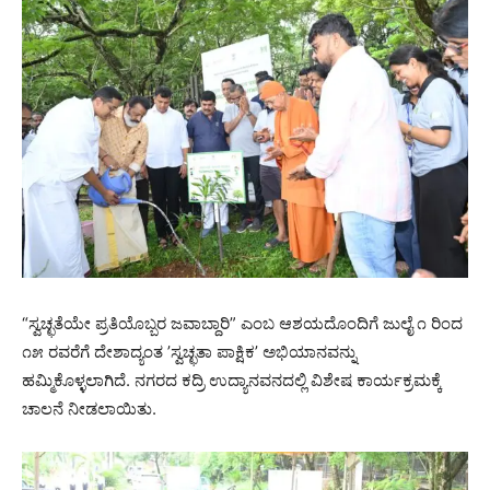
“ಸ್ವಚ್ಛತೆಯೇ ಪ್ರತಿಯೊಬ್ಬರ ಜವಾಬ್ದಾರಿ” ಎಂಬ ಆಶಯದೊಂದಿಗೆ ಜುಲೈ ೧ ರಿಂದ
೧೫ ರವರೆಗೆ ದೇಶಾದ್ಯಂತ ’ಸ್ವಚ್ಛತಾ ಪಾಕ್ಷಿಕ’ ಅಭಿಯಾನವನ್ನು
ಹಮ್ಮಿಕೊಳ್ಳಲಾಗಿದೆ. ನಗರದ ಕದ್ರಿ ಉದ್ಯಾನವನದಲ್ಲಿ ವಿಶೇಷ ಕಾರ್ಯಕ್ರಮಕ್ಕೆ
ಚಾಲನೆ ನೀಡಲಾಯಿತು.