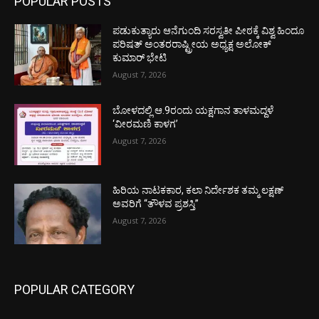
POPULAR POSTS
ಪಡುಕುತ್ಯಾರು ಆನೆಗುಂದಿ ಸರಸ್ವತೀ ಪೀಠಕ್ಕೆ ವಿಶ್ವ ಹಿಂದೂ
ಪರಿಷತ್ ಅಂತರರಾಷ್ಟ್ರೀಯ ಅಧ್ಯಕ್ಷ ಅಲೋಕ್
ಕುಮಾರ್ ಭೇಟಿ
August 7, 2026
ಬೋಳದಲ್ಲಿ ಆ.9ರಂದು ಯಕ್ಷಗಾನ ತಾಳಮದ್ದಳೆ
‘ವೀರಮಣಿ ಕಾಳಗ’
August 7, 2026
ಹಿರಿಯ ನಾಟಕಕಾರ, ಕಲಾ ನಿರ್ದೇಶಕ ತಮ್ಮ ಲಕ್ಷಣ್
ಅವರಿಗೆ “ತೌಳವ ಪ್ರಶಸ್ತಿ”
August 7, 2026
POPULAR CATEGORY