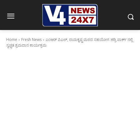
Home
Fresh News
ಎಂಆರ್ ಪಿಎಲ್, ರಾಮಕೃಷ್ಣ ಮಠದ ಸಹಯೋಗ :ಕದ್ರಿ ಪಾರ್ಕ್ ನಲ್ಲಿ
ಸ್ವಚ್ಛತ ಶ್ರಮದಾನ ಕಾರ್ಯಕ್ರಮ