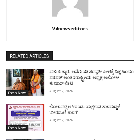
V4newseditors
RELATED ARTICLES
ಪಡುಕುತ್ಯಾರು ಆನೆಗುಂದಿ ಸರಸ್ವತೀ ಪೀಠಕ್ಕೆ ವಿಶ್ವ ಹಿಂದೂ
ಪರಿಷತ್ ಅಂತರರಾಷ್ಟ್ರೀಯ ಅಧ್ಯಕ್ಷ ಅಲೋಕ್
ಕುಮಾರ್ ಭೇಟಿ
August 7, 2026
Fresh News
ಬೋಳದಲ್ಲಿ ಆ.9ರಂದು ಯಕ್ಷಗಾನ ತಾಳಮದ್ದಳೆ
‘ವೀರಮಣಿ ಕಾಳಗ’
August 7, 2026
Fresh News