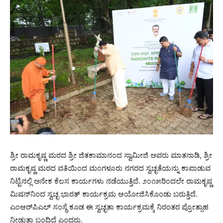
ಶ್ರೀ ರಾಮಕೃಷ್ಣ ಮಠದ ಶ್ರೀ ಜಿತಕಾಮಾನಂದ ಸ್ವಾಮೀಜಿ ಅವರು ಮಾತನಾಡಿ, ಶ್ರೀ
ರಾಮಕೃಷ್ಣ ಮಠದ ವತಿಯಿಂದ ಮಂಗಳೂರು ನಗರದ ಸ್ವಚ್ಛತೆಯನ್ನು ಕಾಪಾಡುವ
ನಿಟ್ಟಿನಲ್ಲಿ ಅನೇಕ ಕೆಲಸ ಕಾರ್ಯಗಳು ನಡೆಯುತ್ತಿದೆ. ೨೦೧೫ರಿಂದಲೇ ರಾಮಕೃಷ್ಣ
ಮಿಷನ್‌ನಿಂದ ಸ್ವಚ್ಛ ಭಾರತ್ ಕಾರ್ಯಕ್ರಮ ಆಯೋಜಿಸಿಕೊಂಡು ಬರುತ್ತಿದೆ.
ಎಂಆರ್‌ಪಿಎಲ್ ಸಂಸ್ಥೆ ಕೂಡ ಈ ಸ್ವಚ್ಛತಾ ಕಾರ್ಯಕ್ರಮಕ್ಕೆ ನಿರಂತರ ಪ್ರೋತ್ಸಾಹ
ನೀಡುತ್ತಾ ಬಂದಿದೆ ಎಂದರು.