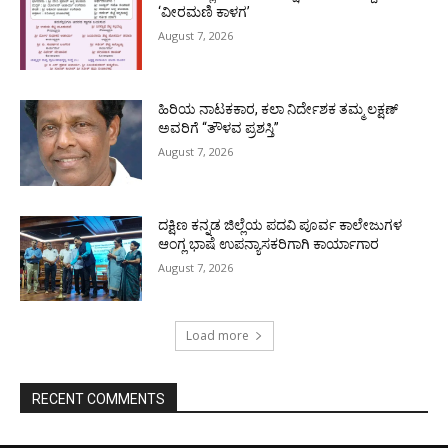
‘ವೀರಮಣಿ ಕಾಳಗ’
August 7, 2026
ಹಿರಿಯ ನಾಟಕಕಾರ, ಕಲಾ ನಿರ್ದೇಶಕ ತಮ್ಮ ಲಕ್ಷಣ್
ಅವರಿಗೆ “ತೌಳವ ಪ್ರಶಸ್ತಿ”
August 7, 2026
ದಕ್ಷಿಣ ಕನ್ನಡ ಜಿಲ್ಲೆಯ ಪದವಿ ಪೂರ್ವ ಕಾಲೇಜುಗಳ
ಆಂಗ್ಲ ಭಾಷೆ ಉಪನ್ಯಾಸಕರಿಗಾಗಿ ಕಾರ್ಯಾಗಾರ
August 7, 2026
Load more
RECENT COMMENTS