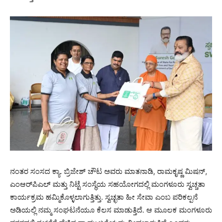
ನಂತರ ಸಂಸದ ಕ್ಯಾ. ಬ್ರಿಜೇಶ್ ಚೌಟ ಅವರು ಮಾತನಾಡಿ, ರಾಮಕೃಷ್ಣ ಮಿಷನ್,
ಎಂಆರ್‌ಪಿಎಲ್ ಮತ್ತು ನಿಟ್ಟೆ ಸಂಸ್ಥೆಯ ಸಹಯೋಗದಲ್ಲಿ ಮಂಗಳೂರು ಸ್ವಚ್ಚತಾ
ಕಾರ್ಯಕ್ರಮ ಹಮ್ಮಿಕೊಳ್ಳಲಾಗುತ್ತಿತ್ತು. ಸ್ವಚ್ಛತಾ ಹೀ ಸೇವಾ ಎಂಬ ಪರಿಕಲ್ಪನೆ
ಅಡಿಯಲ್ಲಿ ನಮ್ಮ ಸಂಘಟನೆಯೂ ಕೆಲಸ ಮಾಡುತ್ತಿದೆ. ಆ ಮೂಲಕ ಮಂಗಳೂರು