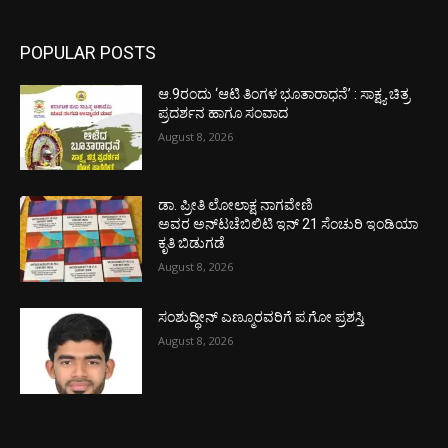
POPULAR POSTS
ಆ.9ರಂದು ‘ಆಟಿ ತಿಂಗಳ ಭೂತಾರಾಧನೆ’ : ಸಾಕ್ಷ್ಯ ಚಿತ್ರ
ಪ್ರದರ್ಶನ ಹಾಗೂ ಸಂವಾದ
August 8, 2026
ಡಾ. ಪ್ರೀತಿ ಲೋಲಾಕ್ಷ ನಾಗವೇಣಿ
ಅವರ ಅನ್‌ಟಚೆಬಿಲಿಟಿ ಇನ್ 21 ಸೆಂಚುರಿ ಇಂಡಿಯಾ
ಕೃತಿ ಬಿಡುಗಡೆ
August 8, 2026
ಸಂಶುದ್ಧೀನ್ ಎಣ್ಮೂರವರಿಗೆ ಪ.ಗೋ ಪ್ರಶಸ್ತಿ
August 8, 2026