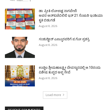
ಡಾ. ಪ್ರೀತಿ ಲೋಲಾಕ್ಷ ನಾಗವೇಣಿ
ಅವರ ಅನ್‌ಟಚೆಬಿಲಿಟಿ ಇನ್ 21 ಸೆಂಚುರಿ ಇಂಡಿಯಾ
ಕೃತಿ ಬಿಡುಗಡೆ
August 8, 2026
ಸಂಶುದ್ಧೀನ್ ಎಣ್ಮೂರವರಿಗೆ ಪ.ಗೋ ಪ್ರಶಸ್ತಿ
August 8, 2026
ಉಚ್ಚಿಲ ಶ್ರೀಮಹಾಲಕ್ಷ್ಮೀ ದೇವಸ್ಥಾನದಲ್ಲಿ ಆ.10ರಂದು
ವಿಶೇಷ ತುಪ್ಪದ ಅಪ್ಪ ಸೇವೆ
August 8, 2026
Load more