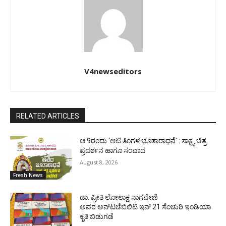
V4newseditors
RELATED ARTICLES
ಆ.9ರಂದು ‘ಆಟಿ ತಿಂಗಳ ಭೂತಾರಾಧನೆ’ : ಸಾಕ್ಷ್ಯ ಚಿತ್ರ
ಪ್ರದರ್ಶನ ಹಾಗೂ ಸಂವಾದ
August 8, 2026
Fresh News
ಡಾ. ಪ್ರೀತಿ ಲೋಲಾಕ್ಷ ನಾಗವೇಣಿ
ಅವರ ಅನ್‌ಟಚೆಬಿಲಿಟಿ ಇನ್ 21 ಸೆಂಚುರಿ ಇಂಡಿಯಾ
ಕೃತಿ ಬಿಡುಗಡೆ