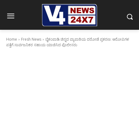
Home
Fresh News
ಬೈಕಂಪಾಡಿ ಚಿನ್ನದ ವ್ಯಾಪಾರಿಯ ದರೋಡೆ ಪ್ರಕರಣ: ಆರೋಪಿಗಳ
ಪತ್ತೆಗೆ ಸಾರ್ವಜನಿಕರ ಸಹಾಯ ಯಾಚಿಸಿದ ಪೊಲೀಸರು