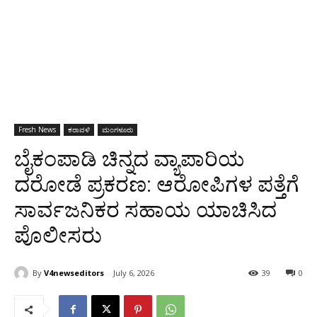
Fresh News
ಕರಾವಳಿ
ಮಂಗಳೂರು
ಬೈಕಂಪಾಡಿ ಚಿನ್ನದ ವ್ಯಾಪಾರಿಯ
ದರೋಡೆ ಪ್ರಕರಣ: ಆರೋಪಿಗಳ ಪತ್ತೆಗೆ
ಸಾರ್ವಜನಿಕರ ಸಹಾಯ ಯಾಚಿಸಿದ
ಪೊಲೀಸರು
By
V4newseditors
July 6, 2026
39
0