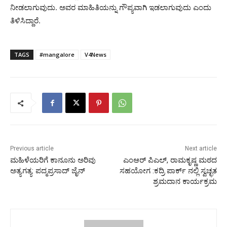
ನೀಡಲಾಗುವುದು. ಅವರ ಮಾಹಿತಿಯನ್ನು ಗೌಪ್ಯವಾಗಿ ಇಡಲಾಗುವುದು ಎಂದು
ತಿಳಿಸಿದ್ದಾರೆ.
TAGS
#mangalore
V4News
Previous article
Next article
ಮಹಿಳೆಯರಿಗೆ ಕಾನೂನು ಅರಿವು
ಎಂಆರ್ ಪಿಎಲ್, ರಾಮಕೃಷ್ಣ ಮಠದ
ಅತ್ಯಗತ್ಯ: ಪದ್ಮಪ್ರಸಾದ್ ಜೈನ್
ಸಹಯೋಗ :ಕದ್ರಿ ಪಾರ್ಕ್ ನಲ್ಲಿ ಸ್ವಚ್ಛತ
ಶ್ರಮದಾನ ಕಾರ್ಯಕ್ರಮ