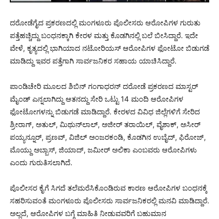
ದರೋಡೆಗೈದ ಪ್ರಕರಣದಲ್ಲಿ ಮಂಗಳೂರು ಪೊಲೀಸರು ಆರೋಪಿಗಳ ಗುರುತು
ಪತ್ತೆಹಚ್ಚಿದ್ದು ಬಂಧನಕ್ಕಾಗಿ ಕೇರಳ ಮತ್ತು ಕೊಡಗಿನಲ್ಲಿ ಬಲೆ ಬೀಸಿದ್ದಾರೆ. ಇದೇ
ವೇಳೆ, ಕೃತ್ಯದಲ್ಲಿ ಭಾಗಿಯಾದ ನಟೋರಿಯಸ್ ಆರೋಪಿಗಳ ಫೋಟೋ ಬಿಡುಗಡೆ
ಮಾಡಿದ್ದು ಇವರ ಪತ್ತೆಗಾಗಿ ಸಾರ್ವಜನಿಕರ ಸಹಾಯ ಯಾಚಿಸಿದ್ದಾರೆ.
ಪಾಂಡಿಚೇರಿ ಮೂಲದ ಶಿಬಿನ್ ಗಂಗಾಧರನ್ ದರೋಡೆ ಪ್ರಕರಣದ ಮಾಸ್ಟ‌ರ್
ಮೈಂಡ್ ಎನ್ನಲಾಗಿದ್ದು ಆತನದ್ದು ಸೇರಿ ಒಟ್ಟು 14 ಮಂದಿ ಆರೋಪಿಗಳ
ಫೋಟೋಗಳನ್ನು ಬಿಡುಗಡೆ ಮಾಡಿದ್ದಾರೆ. ಕೇರಳದ ವಿವಿಧ ಜಿಲ್ಲೆಗಳಿಗೆ ಸೇರಿದ
ಶ್ರೀರಾಗ್, ಅತುಲ್‌, ಮಿಥುನ್‌ಲಾಲ್, ಅಜೀರ್ ತರಾಯಿಲ್, ವೈಶಾಕ್, ಅಸೀರ್
ಪಯ್ಯನ್ನೂರ್, ಪ್ರಣವ್, ವಿಜಿಲ್ ಅಂಜರಕಂಡಿ, ಕೊಡಗಿನ ಉಬೈದ್, ಫಿರೋಜ್,
ಮೊಯ್ದು ಅಬ್ಬಾಸ್, ಜಿಯಾದ್, ಜಮೀರ್ ಅಲಿಕಾ ಎಂಬವರು ಆರೋಪಿಗಳು
ಎಂದು ಗುರುತಿಸಲಾಗಿದೆ.
ಪೊಲೀಸರ ಕೈಗೆ ಸಿಗದೆ ತಲೆಮರೆಸಿಕೊಂಡಿರುವ ಕಾರಣ ಆರೋಪಿಗಳ ಬಂಧನಕ್ಕೆ
ಸಹರಿಸುವಂತೆ ಮಂಗಳೂರು ಪೊಲೀಸರು ಸಾರ್ವಜನಿಕರಲ್ಲಿ ಮನವಿ ಮಾಡಿದ್ದಾರೆ.
ಅಲ್ಲದೆ, ಆರೋಪಿಗಳ ಬಗ್ಗೆ ಮಾಹಿತಿ ನೀಡುವವರಿಗೆ ಬಹುಮಾನ