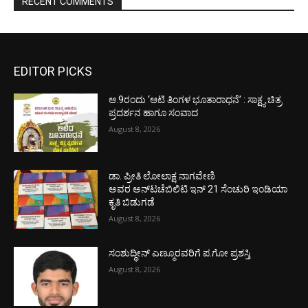
RECENT COMMENTS
EDITOR PICKS
ಆ.9ರಂದು ‘ಆಟಿ ತಿಂಗಳ ಭೂತಾರಾಧನೆ’ : ಸಾಕ್ಷ್ಯ ಚಿತ್ರ
ಪ್ರದರ್ಶನ ಹಾಗೂ ಸಂವಾದ
August 8, 2026
ಡಾ. ಪ್ರೀತಿ ಲೋಲಾಕ್ಷ ನಾಗವೇಣಿ
ಅವರ ಅನ್‌ಟಚೆಬಿಲಿಟಿ ಇನ್ 21 ಸೆಂಚುರಿ ಇಂಡಿಯಾ
ಕೃತಿ ಬಿಡುಗಡೆ
August 8, 2026
ಸಂಶುದ್ಧೀನ್ ಎಣ್ಮೂರವರಿಗೆ ಪ.ಗೋ ಪ್ರಶಸ್ತಿ
August 8, 2026