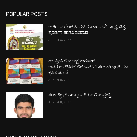
POPULAR POSTS
ಆ.9ರಂದು ‘ಆಟಿ ತಿಂಗಳ ಭೂತಾರಾಧನೆ’ : ಸಾಕ್ಷ್ಯ ಚಿತ್ರ
ಪ್ರದರ್ಶನ ಹಾಗೂ ಸಂವಾದ
August 8, 2026
ಡಾ. ಪ್ರೀತಿ ಲೋಲಾಕ್ಷ ನಾಗವೇಣಿ
ಅವರ ಅನ್‌ಟಚೆಬಿಲಿಟಿ ಇನ್ 21 ಸೆಂಚುರಿ ಇಂಡಿಯಾ
ಕೃತಿ ಬಿಡುಗಡೆ
August 8, 2026
ಸಂಶುದ್ಧೀನ್ ಎಣ್ಮೂರವರಿಗೆ ಪ.ಗೋ ಪ್ರಶಸ್ತಿ
August 8, 2026