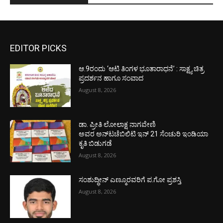
EDITOR PICKS
ಆ.9ರಂದು ‘ಆಟಿ ತಿಂಗಳ ಭೂತಾರಾಧನೆ’ : ಸಾಕ್ಷ್ಯ ಚಿತ್ರ
ಪ್ರದರ್ಶನ ಹಾಗೂ ಸಂವಾದ
August 8, 2026
ಡಾ. ಪ್ರೀತಿ ಲೋಲಾಕ್ಷ ನಾಗವೇಣಿ
ಅವರ ಅನ್‌ಟಚೆಬಿಲಿಟಿ ಇನ್ 21 ಸೆಂಚುರಿ ಇಂಡಿಯಾ
ಕೃತಿ ಬಿಡುಗಡೆ
August 8, 2026
ಸಂಶುದ್ಧೀನ್ ಎಣ್ಮೂರವರಿಗೆ ಪ.ಗೋ ಪ್ರಶಸ್ತಿ
August 8, 2026