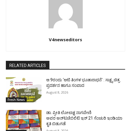
V4newseditors
RELATED ARTICLES
ಆ.9ರಂದು ‘ಆಟಿ ತಿಂಗಳ ಭೂತಾರಾಧನೆ’ : ಸಾಕ್ಷ್ಯ ಚಿತ್ರ
ಪ್ರದರ್ಶನ ಹಾಗೂ ಸಂವಾದ
August 8, 2026
Fresh News
ಡಾ. ಪ್ರೀತಿ ಲೋಲಾಕ್ಷ ನಾಗವೇಣಿ
ಅವರ ಅನ್‌ಟಚೆಬಿಲಿಟಿ ಇನ್ 21 ಸೆಂಚುರಿ ಇಂಡಿಯಾ
ಕೃತಿ ಬಿಡುಗಡೆ
August 8, 2026