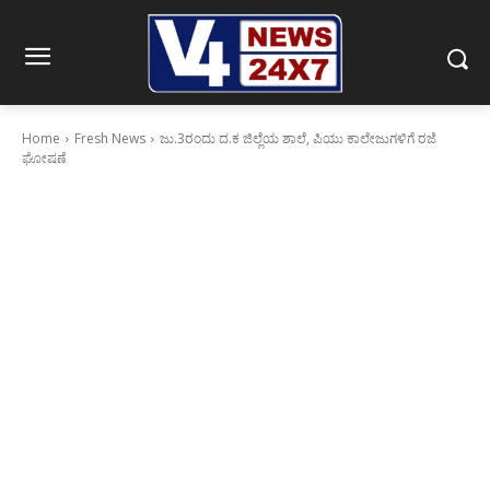
Home
Fresh News
ಜು.3ರಂದು ದ.ಕ ಜಿಲ್ಲೆಯ ಶಾಲೆ, ಪಿಯು ಕಾಲೇಜುಗಳಿಗೆ ರಜೆ
ಘೋಷಣೆ