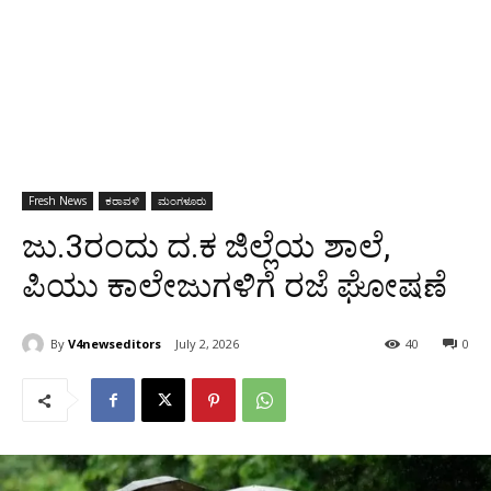
Fresh News
ಕರಾವಳಿ
ಮಂಗಳೂರು
ಜು.3ರಂದು ದ.ಕ ಜಿಲ್ಲೆಯ ಶಾಲೆ,
ಪಿಯು ಕಾಲೇಜುಗಳಿಗೆ ರಜೆ ಘೋಷಣೆ
By
V4newseditors
July 2, 2026
40
0