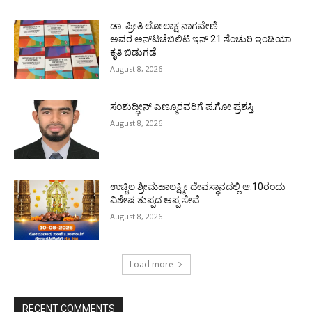
ಡಾ. ಪ್ರೀತಿ ಲೋಲಾಕ್ಷ ನಾಗವೇಣಿ
ಅವರ ಅನ್‌ಟಚೆಬಿಲಿಟಿ ಇನ್ 21 ಸೆಂಚುರಿ ಇಂಡಿಯಾ
ಕೃತಿ ಬಿಡುಗಡೆ
August 8, 2026
ಸಂಶುದ್ಧೀನ್ ಎಣ್ಮೂರವರಿಗೆ ಪ.ಗೋ ಪ್ರಶಸ್ತಿ
August 8, 2026
ಉಚ್ಚಿಲ ಶ್ರೀಮಹಾಲಕ್ಷ್ಮೀ ದೇವಸ್ಥಾನದಲ್ಲಿ ಆ.10ರಂದು
ವಿಶೇಷ ತುಪ್ಪದ ಅಪ್ಪ ಸೇವೆ
August 8, 2026
Load more
RECENT COMMENTS