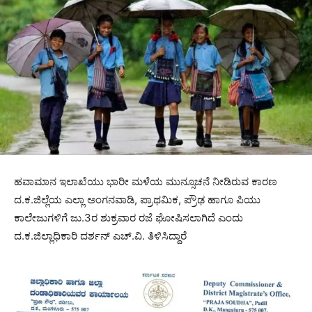
ಹವಾಮಾನ ಇಲಾಖೆಯು ಭಾರೀ ಮಳೆಯ ಮುನ್ಸೂಚನೆ ನೀಡಿರುವ ಕಾರಣ
ದ.ಕ.ಜಿಲ್ಲೆಯ ಎಲ್ಲಾ ಅಂಗನವಾಡಿ, ಪ್ರಾಥಮಿಕ, ಪ್ರೌಢ ಹಾಗೂ ಪಿಯು
ಕಾಲೇಜುಗಳಿಗೆ ಜು.3ರ ಶುಕ್ರವಾರ ರಜೆ ಘೋಷಿಸಲಾಗಿದೆ ಎಂದು
ದ.ಕ.ಜಿಲ್ಲಾಧಿಕಾರಿ ದರ್ಶನ್ ಎಚ್.ವಿ. ತಿಳಿಸಿದ್ದಾರೆ