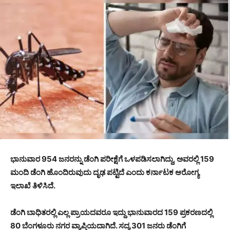
ಭಾನುವಾರ 954 ಜನರನ್ನು ಡೆಂಗಿ ಪರೀಕ್ಷೆಗೆ ಒಳಪಡಿಸಲಾಗಿದ್ದು, ಅವರಲ್ಲಿ 159
ಮಂದಿ ಡೆಂಗಿ ಹೊಂದಿರುವುದು ದೃಢ ಪಟ್ಟಿದೆ ಎಂದು ಕರ್ನಾಟಕ ಆರೋಗ್ಯ
ಇಲಾಖೆ ತಿಳಿಸಿದೆ.
ಡೆಂಗಿ ಬಾಧಿತರಲ್ಲಿ ಎಲ್ಲ ಪ್ರಾಯದವರೂ ಇದ್ದು ಭಾನುವಾರದ 159 ಪ್ರಕರಣದಲ್ಲಿ
80 ಬೆಂಗಳೂರು ನಗರ ವ್ಯಾಪ್ತಿಯದಾಗಿದೆ. ಸದ್ಯ 301 ಜನರು ಡೆಂಗಿಗೆ