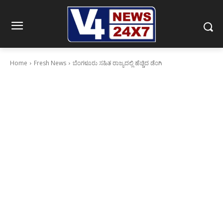
Home
Fresh News
ಬೆಂಗಳೂರು ಸಹಿತ ರಾಜ್ಯದಲ್ಲಿ ಹೆಚ್ಚಿದ ಡೆಂಗಿ