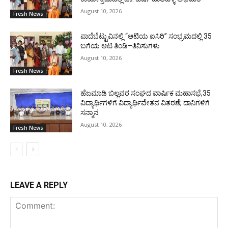
August 10, 2026
Fresh News
ಪಾದೆಬೆಟ್ಟುವಿನಲ್ಲಿ “ಆಟಿಯ ಐಸಿರಿ’’ ಸಂಭ್ರಮದಲ್ಲಿ 35
ಬಗೆಯ ಆಟಿ ತಿಂಡಿ–ತಿನಿಸುಗಳು
August 10, 2026
Fresh News
ಹೆಜಮಾಡಿ ಬಿಲ್ಲವರ ಸಂಘದ ವಾರ್ಷಿಕ ಮಹಾಸಭೆ,35
ವಿದ್ಯಾರ್ಥಿಗಳಿಗೆ ವಿದ್ಯಾರ್ಥಿವೇತನ ವಿತರಣೆ; ದಾನಿಗಳಿಗೆ
ಸನ್ಮಾನ
August 10, 2026
Fresh News
LEAVE A REPLY