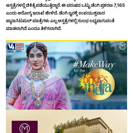
ಆಸ್ಪತ್ರೆಗಳಲ್ಲಿ ಚಿಕಿತ್ಸೆ ಪಡೆಯುತ್ತಿದ್ದಾರೆ. ಈ ವರುಷದ ಒಟ್ಟು ಡೆಂಗಿ ಪ್ರಕರಣ 7,165
ಎಂದು ಆರೋಗ್ಯ ಇಲಾಖೆ ಹೇಳಿದೆ. ಡೆಂಗಿ ಜ್ವರಕ್ಕೆ ಉಪಯುಕ್ತವಾದ
ಪ್ಯಾರಾಸಿಟಮಲ್ ಮಾತ್ರೆಗಳು ಎಲ್ಲ ಆಸ್ಪತ್ರೆಗಳಲ್ಲಿ ಸುಲಭ ಲಭ್ಯವಾಗುವಂತೆ
ಮಾಡಲಾಗಿದೆ ಎಂದೂ ತಿಳಿಸಲಾಗಿದೆ.