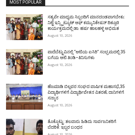
MOST POPULAR
ಸತ್ಯವೇ ಮಾಧ್ಯಮ ಸಿಬ್ಬಂದಿಗೆ ಮಾನದಂಡವಾಗಬೇಕು:
ನಿಟ್ಟೆ ಇನ್ಸ್ಟಿಟ್ಯೂಟ್ ಆಫ್ ಕಮ್ಯುನಿಕೇಷನ್ ದಿಕ್ಸೂಚಿ
ಕಾರ್ಯಕ್ರಮದಲ್ಲಿ ಡಾ. ಹರ್ಷ ಹಾಲಹಳ್ಳಿ ಅಭಿಮತ
August 10, 2026
ಪಾದೆಬೆಟ್ಟುವಿನಲ್ಲಿ “ಆಟಿಯ ಐಸಿರಿ’’ ಸಂಭ್ರಮದಲ್ಲಿ 35
ಬಗೆಯ ಆಟಿ ತಿಂಡಿ–ತಿನಿಸುಗಳು
August 10, 2026
ಹೆಜಮಾಡಿ ಬಿಲ್ಲವರ ಸಂಘದ ವಾರ್ಷಿಕ ಮಹಾಸಭೆ,35
ವಿದ್ಯಾರ್ಥಿಗಳಿಗೆ ವಿದ್ಯಾರ್ಥಿವೇತನ ವಿತರಣೆ; ದಾನಿಗಳಿಗೆ
ಸನ್ಮಾನ
August 10, 2026
ತೊಕ್ಕೊಟ್ಟು: ತಲವಾರು ಹಿಡಿದು ಸಾರ್ವಜನಿಕರಿಗೆ
ಬೆದರಿಕೆ: ಇಬ್ಬರ ಬಂಧನ
August 10, 2026