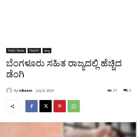
Fresh News
Health
ರಾಜ್ಯ
ಬೆಂಗಳೂರು ಸಹಿತ ರಾಜ್ಯದಲ್ಲಿ ಹೆಚ್ಚಿದ
ಡೆಂಗಿ
By
v4team
July 8, 2024
37
0