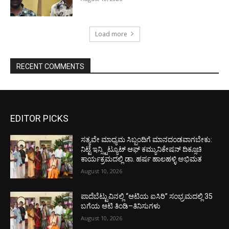
Load more
RECENT COMMENTS
EDITOR PICKS
ಸತ್ಯವೇ ಮಾಧ್ಯಮ ಸಿಬ್ಬಂದಿಗೆ ಮಾನದಂಡವಾಗಬೇಕು:
ನಿಟ್ಟೆ ಇನ್ಸ್ಟಿಟ್ಯೂಟ್ ಆಫ್ ಕಮ್ಯುನಿಕೇಷನ್ ದಿಕ್ಸೂಚಿ
ಕಾರ್ಯಕ್ರಮದಲ್ಲಿ ಡಾ. ಹರ್ಷ ಹಾಲಹಳ್ಳಿ ಅಭಿಮತ
August 10, 2026
ಪಾದೆಬೆಟ್ಟುವಿನಲ್ಲಿ “ಆಟಿಯ ಐಸಿರಿ’’ ಸಂಭ್ರಮದಲ್ಲಿ 35
ಬಗೆಯ ಆಟಿ ತಿಂಡಿ–ತಿನಿಸುಗಳು
August 10, 2026