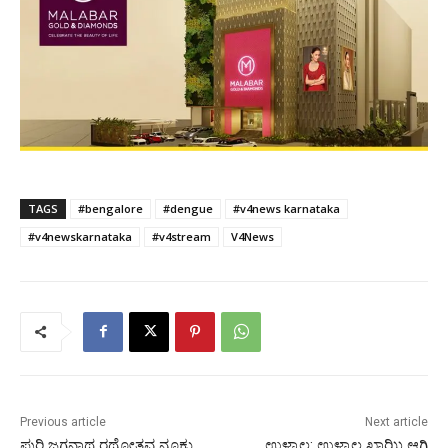
TAGS
#bengalore
#dengue
#v4news karnataka
#v4newskarnataka
#v4stream
V4News
Previous article
Next article
ಪುರಿ ಜಗನ್ನಾಥ ರಥೋತ್ಸವ ನೂಕು
ಉಳ್ಳಾಲ: ಉಳ್ಳಾಲ ಖಾಝಿ ಆಗಿ