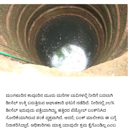
ಮಂಗಳೂರಿನ ಕಾವೂರಿನ ಮೂರು ಮನೆಗಳ ಬಾವಿಗಳಲ್ಲಿ ನೀರಿಗೆ ಬದಲಾಗಿ
ಡೀಸೆಲ್ ಉಕ್ಕಿ ಬರುತ್ತಿರುವ ಆಘಾತಕಾರಿ ಘಟನೆ ನಡೆದಿದೆ. ನೀರಿನಲ್ಲಿ ೨೮%
ಡೀಸೆಲ್ ಇರುವುದು ಪತ್ತೆಯಾಗಿದ್ದು, ಹತ್ತಿರದ ಪೆಟ್ರೋಲ್ ಬಂಕ್‌ನಿAದ
ಸೋರಿಕೆಯಾಗಿರುವ ಶಂಕೆ ವ್ಯಕ್ತವಾಗಿದೆ. ಆದರೆ, ಬಂಕ್ ಮಾಲೀಕರು ಈ ಬಗ್ಗೆ
ನಿರಾಕರಿಸಿದ್ದಾರೆ. ಅಧಿಕಾರಿಗಳು ಮಾತ್ರ ಯಾವುದೇ ಕ್ರಮ ಕೈಗೊಂಡಿಲ್ಲ ಎಂಬ