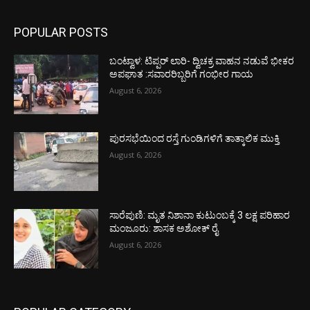
POPULAR POSTS
ಬಂಟ್ವಾಳ: ಟಿಪ್ಪರ್ ಲಾರಿ- ದ್ವಿಚಕ್ರ ವಾಹನ ನಡುವೆ ಭೀಕರ
ಅಪಘಾತ :ಸವಾರರಿಬ್ಬರಿಗೆ ಗಂಭೀರ ಗಾಯ
August 6, 2026
ಪುರಸಭೆಯಿಂದ ರಸ್ತೆ ಗುಂಡಿಗಳಿಗೆ ತಾತ್ಕಾಲಿಕ ಮುಕ್ತಿ
August 6, 2026
ಸಾರೆಪುಣಿ: ಮೃತ ನಿಶಾನಾ ಕುಟುಂಬಕ್ಕೆ 3 ಲಕ್ಷ ಪರಿಹಾರ
ಮಂಜೂರು: ಶಾಸಕ ಅಶೋಕ್ ರೈ
August 6, 2026