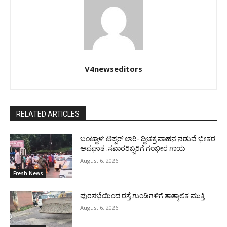
V4newseditors
RELATED ARTICLES
ಬಂಟ್ವಾಳ: ಟಿಪ್ಪರ್ ಲಾರಿ- ದ್ವಿಚಕ್ರ ವಾಹನ ನಡುವೆ ಭೀಕರ
ಅಪಘಾತ :ಸವಾರರಿಬ್ಬರಿಗೆ ಗಂಭೀರ ಗಾಯ
August 6, 2026
Fresh News
ಪುರಸಭೆಯಿಂದ ರಸ್ತೆ ಗುಂಡಿಗಳಿಗೆ ತಾತ್ಕಾಲಿಕ ಮುಕ್ತಿ
August 6, 2026