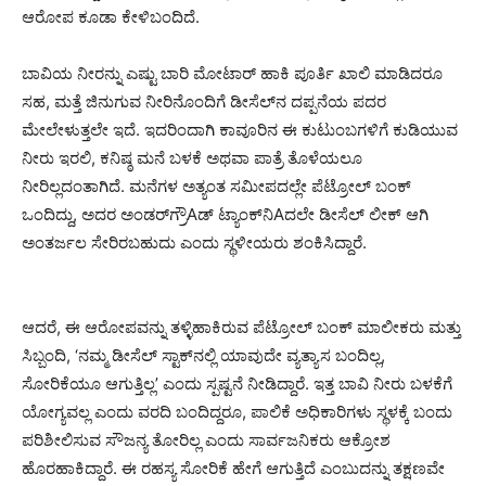
ಆರೋಪ ಕೂಡಾ ಕೇಳಿಬಂದಿದೆ.
ಬಾವಿಯ ನೀರನ್ನು ಎಷ್ಟು ಬಾರಿ ಮೋಟಾರ್ ಹಾಕಿ ಪೂರ್ತಿ ಖಾಲಿ ಮಾಡಿದರೂ
ಸಹ, ಮತ್ತೆ ಜಿನುಗುವ ನೀರಿನೊಂದಿಗೆ ಡೀಸೆಲ್‌ನ ದಪ್ಪನೆಯ ಪದರ
ಮೇಲೇಳುತ್ತಲೇ ಇದೆ. ಇದರಿಂದಾಗಿ ಕಾವೂರಿನ ಈ ಕುಟುಂಬಗಳಿಗೆ ಕುಡಿಯುವ
ನೀರು ಇರಲಿ, ಕನಿಷ್ಠ ಮನೆ ಬಳಕೆ ಅಥವಾ ಪಾತ್ರೆ ತೊಳೆಯಲೂ
ನೀರಿಲ್ಲದಂತಾಗಿದೆ. ಮನೆಗಳ ಅತ್ಯಂತ ಸಮೀಪದಲ್ಲೇ ಪೆಟ್ರೋಲ್ ಬಂಕ್
ಒಂದಿದ್ದು, ಅದರ ಅಂಡರ್‌ಗ್ರೌAಡ್ ಟ್ಯಾಂಕ್‌ನಿAದಲೇ ಡೀಸೆಲ್ ಲೀಕ್ ಆಗಿ
ಅಂತರ್ಜಲ ಸೇರಿರಬಹುದು ಎಂದು ಸ್ಥಳೀಯರು ಶಂಕಿಸಿದ್ದಾರೆ.
ಆದರೆ, ಈ ಆರೋಪವನ್ನು ತಳ್ಳಿಹಾಕಿರುವ ಪೆಟ್ರೋಲ್ ಬಂಕ್ ಮಾಲೀಕರು ಮತ್ತು
ಸಿಬ್ಬಂದಿ, ‘ನಮ್ಮ ಡೀಸೆಲ್ ಸ್ಟಾಕ್‌ನಲ್ಲಿ ಯಾವುದೇ ವ್ಯತ್ಯಾಸ ಬಂದಿಲ್ಲ,
ಸೋರಿಕೆಯೂ ಆಗುತ್ತಿಲ್ಲ’ ಎಂದು ಸ್ಪಷ್ಟನೆ ನೀಡಿದ್ದಾರೆ. ಇತ್ತ ಬಾವಿ ನೀರು ಬಳಕೆಗೆ
ಯೋಗ್ಯವಲ್ಲ ಎಂದು ವರದಿ ಬಂದಿದ್ದರೂ, ಪಾಲಿಕೆ ಅಧಿಕಾರಿಗಳು ಸ್ಥಳಕ್ಕೆ ಬಂದು
ಪರಿಶೀಲಿಸುವ ಸೌಜನ್ಯ ತೋರಿಲ್ಲ ಎಂದು ಸಾರ್ವಜನಿಕರು ಆಕ್ರೋಶ
ಹೊರಹಾಕಿದ್ದಾರೆ. ಈ ರಹಸ್ಯ ಸೋರಿಕೆ ಹೇಗೆ ಆಗುತ್ತಿದೆ ಎಂಬುದನ್ನು ತಕ್ಷಣವೇ