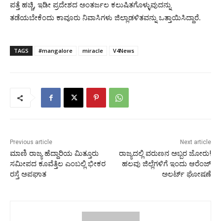
ಪತ್ತೆ ಹಚ್ಚಿ, ಇಡೀ ಪ್ರದೇಶದ ಅಂತರ್ಜಲ ಕಲುಷಿತಗೊಳ್ಳುವುದನ್ನು
ತಡೆಯಬೇಕೆಂದು ಕಾವೂರು ನಿವಾಸಿಗಳು ಜಿಲ್ಲಾಡಳಿತವನ್ನು ಒತ್ತಾಯಿಸಿದ್ದಾರೆ.
TAGS
#mangalore
miracle
V4News
Previous article
Next article
ಮಾಣಿ ರಾಜ್ಯ ಹೆದ್ದಾರಿಯ ಮಿತ್ತೂರು
ರಾಜ್ಯದಲ್ಲಿ ವರುಣನ ಅಬ್ಬರ ಜೋರು!
ಸಮೀಪದ ಕೂವೆತ್ತಿಲ ಎಂಬಲ್ಲಿ ಭೀಕರ
ಹಲವು ಜಿಲ್ಲೆಗಳಿಗೆ ಇಂದು ಆರೆಂಜ್
ರಸ್ತೆ ಅಪಘಾತ
ಅಲರ್ಟ್ ಘೋಷಣೆ