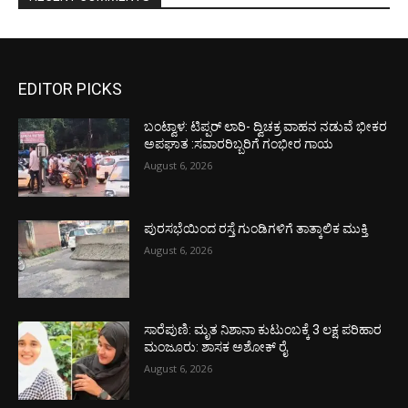
EDITOR PICKS
ಬಂಟ್ವಾಳ: ಟಿಪ್ಪರ್ ಲಾರಿ- ದ್ವಿಚಕ್ರ ವಾಹನ ನಡುವೆ ಭೀಕರ
ಅಪಘಾತ :ಸವಾರರಿಬ್ಬರಿಗೆ ಗಂಭೀರ ಗಾಯ
August 6, 2026
ಪುರಸಭೆಯಿಂದ ರಸ್ತೆ ಗುಂಡಿಗಳಿಗೆ ತಾತ್ಕಾಲಿಕ ಮುಕ್ತಿ
August 6, 2026
ಸಾರೆಪುಣಿ: ಮೃತ ನಿಶಾನಾ ಕುಟುಂಬಕ್ಕೆ 3 ಲಕ್ಷ ಪರಿಹಾರ
ಮಂಜೂರು: ಶಾಸಕ ಅಶೋಕ್ ರೈ
August 6, 2026