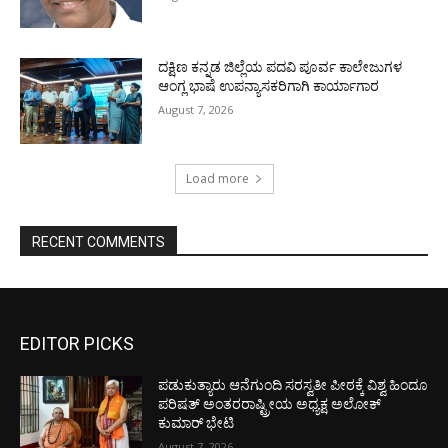
ದಕ್ಷಿಣ ಕನ್ನಡ ಜಿಲ್ಲೆಯ ಪದವಿ ಪೂರ್ವ ಕಾಲೇಜುಗಳ
ಆಂಗ್ಲ ಭಾಷೆ ಉಪನ್ಯಾಸಕರಿಗಾಗಿ ಕಾರ್ಯಾಗಾರ
August 7, 2026
Load more
RECENT COMMENTS
EDITOR PICKS
ಪಡುಕುತ್ಯಾರು ಆನೆಗುಂದಿ ಸರಸ್ವತೀ ಪೀಠಕ್ಕೆ ವಿಶ್ವ ಹಿಂದೂ
ಪರಿಷತ್ ಅಂತರರಾಷ್ಟ್ರೀಯ ಅಧ್ಯಕ್ಷ ಅಲೋಕ್
ಕುಮಾರ್ ಭೇಟಿ
August 7, 2026