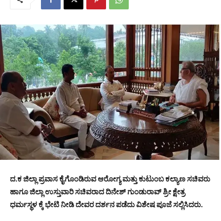
ದ.ಕ ಜಿಲ್ಲಾ ಪ್ರವಾಸ ಕೈಗೊಂಡಿರುವ ಆರೋಗ್ಯ ಮತ್ತು ಕುಟುಂಬ ಕಲ್ಯಾಣ ಸಚಿವರು
ಹಾಗೂ ಜಿಲ್ಲಾ ಉಸ್ತುವಾರಿ ಸಚಿವರಾದ ದಿನೇಶ್ ಗುಂಡುರಾವ್ ಶ್ರೀ ಕ್ಷೇತ್ರ
ಧರ್ಮಸ್ಥಳ ಕ್ಕೆ ಭೇಟಿ ನೀಡಿ ದೇವರ ದರ್ಶನ ಪಡೆದು ವಿಶೇಷ ಪೂಜೆ ಸಲ್ಲಿಸಿದರು.