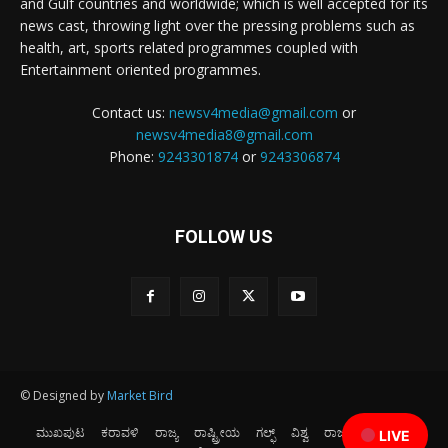
and Gulf countries and worldwide; which is well accepted for its
news cast, throwing light over the pressing problems such as
health, art, sports related programmes coupled with
Entertainment oriented programmes.
Contact us:
newsv4media@gmail.com
or
newsv4media8@gmail.com
Phone:
9243301874
or
9243306874
FOLLOW US
© Designed by
Market Bird
ಮುಖಪುಟ
ಕರಾವಳಿ
ರಾಜ್ಯ
ರಾಷ್ಟ್ರೀಯ
ಗಲ್ಫ್
ವಿಶ್ವ
ರಾಜಕೀಯ
ಕ್ರೀಡೆ
LIVE