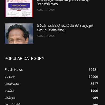
‘ವೀರಮಣಿ ಕಾಳಗ’
August 7, 2026
ಹಿರಿಯ ನಾಟಕಕಾರ, ಕಲಾ ನಿರ್ದೇಶಕ ತಮ್ಮ ಲಕ್ಷಣ್
ಅವರಿಗೆ “ತೌಳವ ಪ್ರಶಸ್ತಿ”
August 7, 2026
POPULAR CATEGORY
Fresh News
10621
ಕರಾವಳಿ
10000
ಮಂಗಳೂರು
3547
ಉಡುಪಿ
1906
ಪುತ್ತೂರು
969
ಮೂಡಬಿದರೆ
860