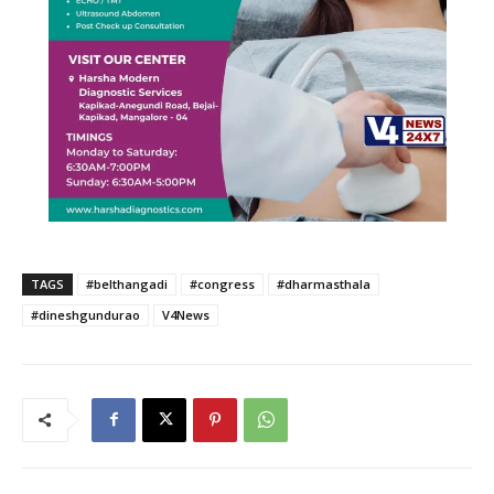
TAGS
#belthangadi
#congress
#dharmasthala
#dineshgundurao
V4News