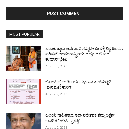
MOST POPULAR
ಪಡುಕುತ್ಯಾರು ಆನೆಗುಂದಿ ಸರಸ್ವತೀ ಪೀಠಕ್ಕೆ ವಿಶ್ವ ಹಿಂದೂ
ಪರಿಷತ್ ಅಂತರರಾಷ್ಟ್ರೀಯ ಅಧ್ಯಕ್ಷ ಅಲೋಕ್
ಕುಮಾರ್ ಭೇಟಿ
August 7, 2026
ಬೋಳದಲ್ಲಿ ಆ.9ರಂದು ಯಕ್ಷಗಾನ ತಾಳಮದ್ದಳೆ
‘ವೀರಮಣಿ ಕಾಳಗ’
August 7, 2026
ಹಿರಿಯ ನಾಟಕಕಾರ, ಕಲಾ ನಿರ್ದೇಶಕ ತಮ್ಮ ಲಕ್ಷಣ್
ಅವರಿಗೆ “ತೌಳವ ಪ್ರಶಸ್ತಿ”
August 7, 2026