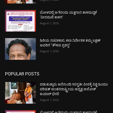
ಬೋಳದಲ್ಲಿ ಆ.9ರಂದು ಯಕ್ಷಗಾನ ತಾಳಮದ್ದಳೆ
‘ವೀರಮಣಿ ಕಾಳಗ’
August 7, 2026
ಹಿರಿಯ ನಾಟಕಕಾರ, ಕಲಾ ನಿರ್ದೇಶಕ ತಮ್ಮ ಲಕ್ಷಣ್
ಅವರಿಗೆ “ತೌಳವ ಪ್ರಶಸ್ತಿ”
August 7, 2026
POPULAR POSTS
ಪಡುಕುತ್ಯಾರು ಆನೆಗುಂದಿ ಸರಸ್ವತೀ ಪೀಠಕ್ಕೆ ವಿಶ್ವ ಹಿಂದೂ
ಪರಿಷತ್ ಅಂತರರಾಷ್ಟ್ರೀಯ ಅಧ್ಯಕ್ಷ ಅಲೋಕ್
ಕುಮಾರ್ ಭೇಟಿ
August 7, 2026
ಬೋಳದಲ್ಲಿ ಆ.9ರಂದು ಯಕ್ಷಗಾನ ತಾಳಮದ್ದಳೆ