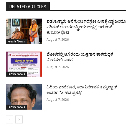
RELATED ARTICLES
ಪಡುಕುತ್ಯಾರು ಆನೆಗುಂದಿ ಸರಸ್ವತೀ ಪೀಠಕ್ಕೆ ವಿಶ್ವ ಹಿಂದೂ
ಪರಿಷತ್ ಅಂತರರಾಷ್ಟ್ರೀಯ ಅಧ್ಯಕ್ಷ ಅಲೋಕ್
ಕುಮಾರ್ ಭೇಟಿ
August 7, 2026
Fresh News
ಬೋಳದಲ್ಲಿ ಆ.9ರಂದು ಯಕ್ಷಗಾನ ತಾಳಮದ್ದಳೆ
‘ವೀರಮಣಿ ಕಾಳಗ’
August 7, 2026
Fresh News
ಹಿರಿಯ ನಾಟಕಕಾರ, ಕಲಾ ನಿರ್ದೇಶಕ ತಮ್ಮ ಲಕ್ಷಣ್
ಅವರಿಗೆ “ತೌಳವ ಪ್ರಶಸ್ತಿ”
August 7, 2026
Fresh News