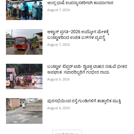
ಆಂಗ್ಲ ಭಾಷೆ ಉಪನ್ಯಾಸಕರಿಗಾಗಿ ಕಾರ್ಯಾಗಾರ
August 7, 2026
ಆಳ್ವಾಸ್ ಪ್ರಗತಿ–2026 ಉದ್ಯೋಗ ಮೇಳಕ್ಕೆ
ಬಂಟ್ವಾಳದಿಂದ ಉಚಿತ ಬಸ್‌ಗಳ ವ್ಯವಸ್ಥೆ
August 7, 2026
ಬಂಟ್ವಾಳ: ಟಿಪ್ಪರ್ ಲಾರಿ- ದ್ವಿಚಕ್ರ ವಾಹನ ನಡುವೆ ಭೀಕರ
ಅಪಘಾತ :ಸವಾರರಿಬ್ಬರಿಗೆ ಗಂಭೀರ ಗಾಯ
August 6, 2026
ಪುರಸಭೆಯಿಂದ ರಸ್ತೆ ಗುಂಡಿಗಳಿಗೆ ತಾತ್ಕಾಲಿಕ ಮುಕ್ತಿ
August 6, 2026