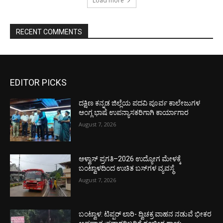
Load more
RECENT COMMENTS
EDITOR PICKS
ದಕ್ಷಿಣ ಕನ್ನಡ ಜಿಲ್ಲೆಯ ಪದವಿ ಪೂರ್ವ ಕಾಲೇಜುಗಳ
ಆಂಗ್ಲ ಭಾಷೆ ಉಪನ್ಯಾಸಕರಿಗಾಗಿ ಕಾರ್ಯಾಗಾರ
August 7, 2026
ಆಳ್ವಾಸ್ ಪ್ರಗತಿ–2026 ಉದ್ಯೋಗ ಮೇಳಕ್ಕೆ
ಬಂಟ್ವಾಳದಿಂದ ಉಚಿತ ಬಸ್‌ಗಳ ವ್ಯವಸ್ಥೆ
August 7, 2026
ಬಂಟ್ವಾಳ: ಟಿಪ್ಪರ್ ಲಾರಿ- ದ್ವಿಚಕ್ರ ವಾಹನ ನಡುವೆ ಭೀಕರ