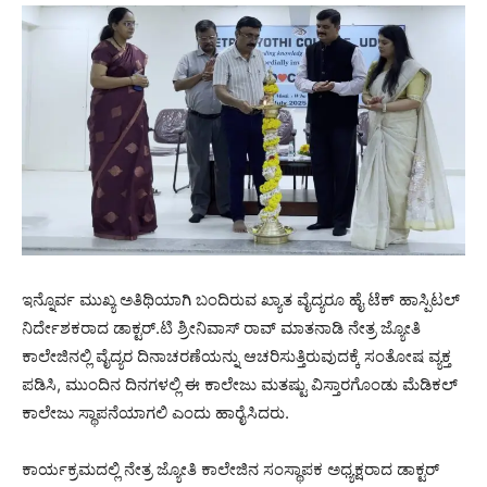
ಇನ್ನೊರ್ವ ಮುಖ್ಯ ಅತಿಥಿಯಾಗಿ ಬಂದಿರುವ ಖ್ಯಾತ ವೈದ್ಯರೂ ಹೈ ಟೆಕ್ ಹಾಸ್ಪಿಟಲ್
ನಿರ್ದೇಶಕರಾದ ಡಾಕ್ಟರ್.ಟಿ ಶ್ರೀನಿವಾಸ್ ರಾವ್ ಮಾತನಾಡಿ ನೇತ್ರ ಜ್ಯೋತಿ
ಕಾಲೇಜಿನಲ್ಲಿ ವೈದ್ಯರ ದಿನಾಚರಣೆಯನ್ನು ಆಚರಿಸುತ್ತಿರುವುದಕ್ಕೆ ಸಂತೋಷ ವ್ಯಕ್ತ
ಪಡಿಸಿ, ಮುಂದಿನ ದಿನಗಳಲ್ಲಿ ಈ ಕಾಲೇಜು ಮತಷ್ಟು ವಿಸ್ತಾರಗೊಂಡು ಮೆಡಿಕಲ್
ಕಾಲೇಜು ಸ್ಥಾಪನೆಯಾಗಲಿ ಎಂದು ಹಾರೈಸಿದರು.
ಕಾರ್ಯಕ್ರಮದಲ್ಲಿ ನೇತ್ರ ಜ್ಯೋತಿ ಕಾಲೇಜಿನ ಸಂಸ್ಥಾಪಕ ಅಧ್ಯಕ್ಷರಾದ ಡಾಕ್ಟರ್