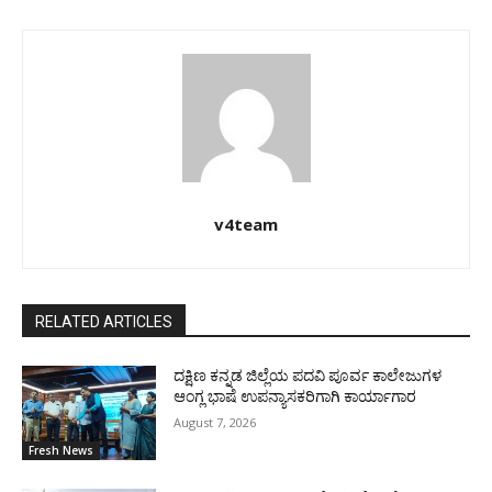
v4team
RELATED ARTICLES
ದಕ್ಷಿಣ ಕನ್ನಡ ಜಿಲ್ಲೆಯ ಪದವಿ ಪೂರ್ವ ಕಾಲೇಜುಗಳ
ಆಂಗ್ಲ ಭಾಷೆ ಉಪನ್ಯಾಸಕರಿಗಾಗಿ ಕಾರ್ಯಾಗಾರ
August 7, 2026
Fresh News