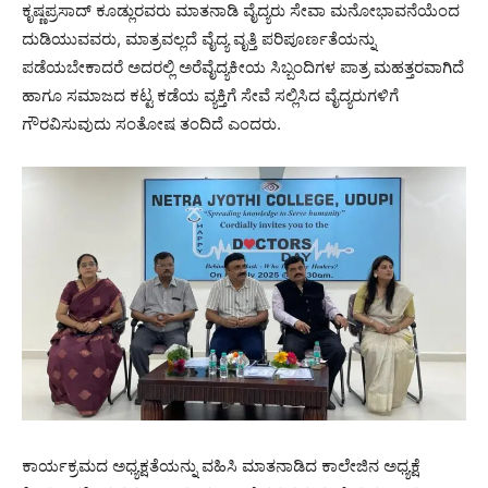
ಕೃಷ್ಣಪ್ರಸಾದ್ ಕೂಡ್ಲುರವರು ಮಾತನಾಡಿ ವೈದ್ಯರು ಸೇವಾ ಮನೋಭಾವನೆಯೆಂದ
ದುಡಿಯುವವರು, ಮಾತ್ರವಲ್ಲದೆ ವೈದ್ಯ ವೃತ್ತಿ ಪರಿಪೂರ್ಣತೆಯನ್ನು
ಪಡೆಯಬೇಕಾದರೆ ಅದರಲ್ಲಿ ಅರೆವೈದ್ಯಕೀಯ ಸಿಬ್ಬಂದಿಗಳ ಪಾತ್ರ ಮಹತ್ತರವಾಗಿದೆ
ಹಾಗೂ ಸಮಾಜದ ಕಟ್ಟ ಕಡೆಯ ವ್ಯಕ್ತಿಗೆ ಸೇವೆ ಸಲ್ಲಿಸಿದ ವೈದ್ಯರುಗಳಿಗೆ
ಗೌರವಿಸುವುದು ಸಂತೋಷ ತಂದಿದೆ ಎಂದರು.
ಕಾರ್ಯಕ್ರಮದ ಅಧ್ಯಕ್ಷತೆಯನ್ನು ವಹಿಸಿ ಮಾತನಾಡಿದ ಕಾಲೇಜಿನ ಅಧ್ಯಕ್ಷೆ