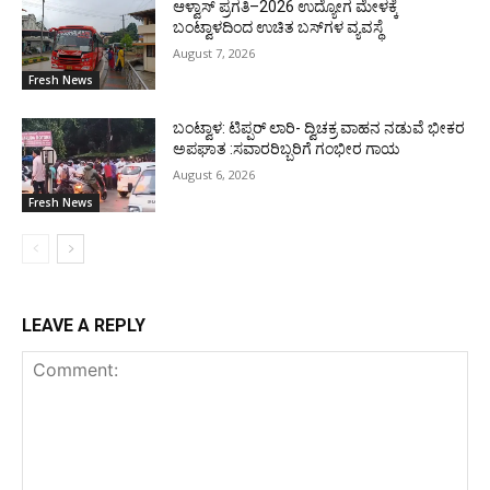
ಆಳ್ವಾಸ್ ಪ್ರಗತಿ–2026 ಉದ್ಯೋಗ ಮೇಳಕ್ಕೆ
ಬಂಟ್ವಾಳದಿಂದ ಉಚಿತ ಬಸ್‌ಗಳ ವ್ಯವಸ್ಥೆ
August 7, 2026
Fresh News
ಬಂಟ್ವಾಳ: ಟಿಪ್ಪರ್ ಲಾರಿ- ದ್ವಿಚಕ್ರ ವಾಹನ ನಡುವೆ ಭೀಕರ
ಅಪಘಾತ :ಸವಾರರಿಬ್ಬರಿಗೆ ಗಂಭೀರ ಗಾಯ
August 6, 2026
Fresh News
LEAVE A REPLY