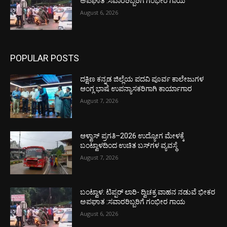
ಅಪಘಾತ :ಸವಾರರಿಬ್ಬರಿಗೆ ಗಂಭೀರ ಗಾಯ
August 6, 2026
POPULAR POSTS
ದಕ್ಷಿಣ ಕನ್ನಡ ಜಿಲ್ಲೆಯ ಪದವಿ ಪೂರ್ವ ಕಾಲೇಜುಗಳ
ಆಂಗ್ಲ ಭಾಷೆ ಉಪನ್ಯಾಸಕರಿಗಾಗಿ ಕಾರ್ಯಾಗಾರ
August 7, 2026
ಆಳ್ವಾಸ್ ಪ್ರಗತಿ–2026 ಉದ್ಯೋಗ ಮೇಳಕ್ಕೆ
ಬಂಟ್ವಾಳದಿಂದ ಉಚಿತ ಬಸ್‌ಗಳ ವ್ಯವಸ್ಥೆ
August 7, 2026
ಬಂಟ್ವಾಳ: ಟಿಪ್ಪರ್ ಲಾರಿ- ದ್ವಿಚಕ್ರ ವಾಹನ ನಡುವೆ ಭೀಕರ
ಅಪಘಾತ :ಸವಾರರಿಬ್ಬರಿಗೆ ಗಂಭೀರ ಗಾಯ
August 6, 2026