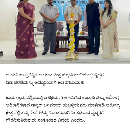
ಉಡುಪಿಯ ಪ್ರತಿಷ್ಠಿತ ಕಾಲೇಜು ನೇತ್ರ ಜ್ಯೋತಿ ಕಾಲೇಜಿನಲ್ಲಿ ವೈದ್ಯರ
ದಿನಾಚರಣೆಯನ್ನು ಅದ್ದೂರಿಯಾಗಿ ಆಚರಿಸಲಾಯಿತು.
ಕಾರ್ಯಕ್ರಮದಲ್ಲಿ ಮುಖ್ಯ ಅತಿಥಿಯಾಗಿ ಆಗಮಿಸಿದ ಉಡುಪಿ ಜಿಲ್ಲಾ ಅರೋಗ್ಯ
ಅಧಿಕಾರಿಗಳಾದ ಡಾಕ್ಟರ್ ಬಸವರಾಜ್ ಹುಬ್ಬಳ್ಳಿಯವರು ಮಾತನಾಡಿ ಅರೋಗ್ಯ
ಕ್ಷೇತ್ರದಲ್ಲಿ ತಮ್ಮ ಸೇವೆಗಳನ್ನು ನಿರಂತರವಾಗಿ ನೀಡುತಿರುವ ವೈದ್ಯರಿಗೆ
ಗೌರವಿಸುತಿರುವುದು ಸಂತೋಷದ ವಿಷಯ ಎಂದರು.