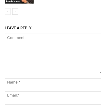
Fresh News
LEAVE A REPLY
Comment:
Na
Ema