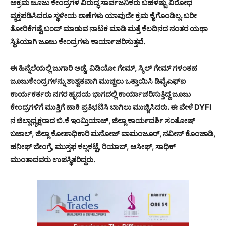
ಅಕ್ರಮ ಜೂಜು ಕೇಂದ್ರಗಳ ವಿರುದ್ಧ ಸಾರ್ವಜನಿಕರು ಬಹಳಷ್ಟು ವಿರೋಧ
ವ್ಯಕ್ತಪಡಿಸಿದರೂ ಸ್ಥಳೀಯ ಠಾಣೆಗಳು ಯಾವುದೇ ಕ್ರಮ ಕೈಗೊಂಡಿಲ್ಲ. ಬರೀ
ತೋರಿಕೆಗಷ್ಟೆ ಬಂದ್ ಮಾಡುವ ನಾಟಕ ಮಾಡಿ ಮತ್ತೆ ಕೆಲದಿನದ ನಂತರ ಯಥಾ
ಸ್ಥಿತಿಯಾಗಿ ಜೂಜು ಕೇಂದ್ರಗಳು ಕಾರ್ಯಾಚರಿಸುತ್ತವೆ.
ಈ ಹಿನ್ನೆಲೆಯಲ್ಲಿ ಜುಗಾರಿ ಅಡ್ಡೆ, ವಿಡಿಯೋ ಗೇಮ್, ಸ್ಕಿಲ್ ಗೇಮ್ ಗಳಂತಹ
ಜೂಜುಕೇಂದ್ರಗಳನ್ನು ಶಾಶ್ವತವಾಗಿ ಮುಚ್ಚಲು ಒತ್ತಾಯಿಸಿ ಡಿವೈಎಫ್ಐ
ಕಾರ್ಯಕರ್ತರು ನಗರ ಹೃದಯ ಭಾಗದಲ್ಲಿ ಕಾರ್ಯಾಚರಿಸುತ್ತಿದ್ದ ಜೂಜು
ಕೇಂದ್ರಗಳಿಗೆ ಮುತ್ತಿಗೆ ಹಾಕಿ ಪ್ರತಿಭಟಿಸಿ ಬಾಗಿಲು ಮುಚ್ಚಿಸಿದರು. ಈ ವೇಳೆ DYFI
ನ ಜಿಲ್ಲಾಧ್ಯಕ್ಷರಾದ ಬಿ.ಕೆ ಇಂಮ್ತಿಯಾಜ್, ಜಿಲ್ಲಾ ಕಾರ್ಯದರ್ಶಿ ಸಂತೋಷ್
ಬಜಾಲ್, ಜಿಲ್ಲಾ ಕೋಶಾಧಿಕಾರಿ ಮನೋಜ್ ವಾಮಂಜೂರ್, ನವೀನ್ ಕೊಂಚಾಡಿ,
ಹನೀಫ್ ಬೇಂಗ್ರೆ, ಮುಸ್ತಫ ಕಲ್ಲಕಟ್ಟೆ, ರಿಯಾಬ್, ಆಸೀಫ್, ಸಾಧಿಕ್
ಮುಂತಾದವರು ಉಪಸ್ಥಿತರಿದ್ದರು.