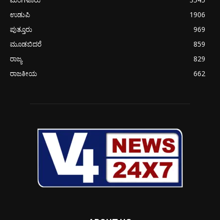
ಉಡುಪಿ
1906
ಪುತ್ತೂರು
969
ಮೂಡಬಿದರೆ
859
ರಾಜ್ಯ
829
ರಾಜಕೀಯ
662