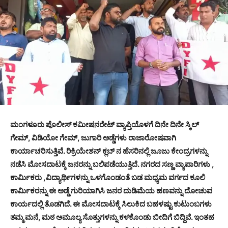
ಮಂಗಳೂರು ಪೊಲೀಸ್ ಕಮೀಷನರೇಟ್ ವ್ಯಾಪ್ತಿಯೊಳಗೆ ದಿನೇ ದಿನೇ ಸ್ಕಿಲ್
ಗೇಮ್, ವಿಡಿಯೋ ಗೇಮ್, ಜುಗಾರಿ ಅಡ್ಡೆಗಳು ರಾಜಾರೋಷವಾಗಿ
ಕಾರ್ಯಾಚರಿಸುತ್ತಿವೆ. ರಿಕ್ರಿಯೇಶನ್ ಕ್ಲಬ್ ನ ಹೆಸರಿನಲ್ಲಿ ಜೂಜು ಕೇಂದ್ರಗಳನ್ನು
ನಡೆಸಿ ಮೋಸದಾಟಕ್ಕೆ ಜನರನ್ನು ಬಲಿಪಡೆಯುತ್ತಿದೆ. ನಗರದ ಸಣ್ಣ ವ್ಯಾಪಾರಿಗಳು ,
ಕಾರ್ಮಿಕರು ,ವಿದ್ಯಾರ್ಥಿಗಳನ್ನು ಒಳಗೊಂಡಂತೆ ಬಡ ಮಧ್ಯಮ ವರ್ಗದ ಕೂಲಿ
ಕಾರ್ಮಿಕರನ್ನು ಈ ಅಡ್ಡೆ ಗುರಿಯಾಗಿಸಿ ಜನರ ದುಡಿಮೆಯ ಹಣವನ್ನು ದೋಚುವ
ಕಾರ್ಯದಲ್ಲಿ ತೊಡಗಿದೆ. ಈ ಮೋಸದಾಟಕ್ಕೆ ಸಿಲುಕಿದ ಬಹಳಷ್ಟು ಕುಟುಂಬಗಳು
ತಮ್ಮ ಮನೆ, ಮಠ ಅಮೂಲ್ಯ ಸೊತ್ತುಗಳನ್ನು ಕಳಕೊಂಡು ಬೀದಿಗೆ ಬಿದ್ದಿವೆ. ಇಂತಹ