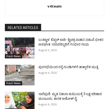
v4team
RELATED ARTICLES
ಬಂಟ್ವಾಳ: ಟಿಪ್ಪರ್ ಲಾರಿ- ದ್ವಿಚಕ್ರ ವಾಹನ ನಡುವೆ ಭೀಕರ
ಅಪಘಾತ :ಸವಾರರಿಬ್ಬರಿಗೆ ಗಂಭೀರ ಗಾಯ
August 6, 2026
Fresh News
ಪುರಸಭೆಯಿಂದ ರಸ್ತೆ ಗುಂಡಿಗಳಿಗೆ ತಾತ್ಕಾಲಿಕ ಮುಕ್ತಿ
August 6, 2026
Fresh News
ಸಾರೆಪುಣಿ: ಮೃತ ನಿಶಾನಾ ಕುಟುಂಬಕ್ಕೆ 3 ಲಕ್ಷ ಪರಿಹಾರ
ಮಂಜೂರು: ಶಾಸಕ ಅಶೋಕ್ ರೈ
August 6, 2026