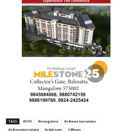
TAGS
#DYFI
#mangalore
#v4news karnataka
#v4newskarnataka
#v4stream
V4News