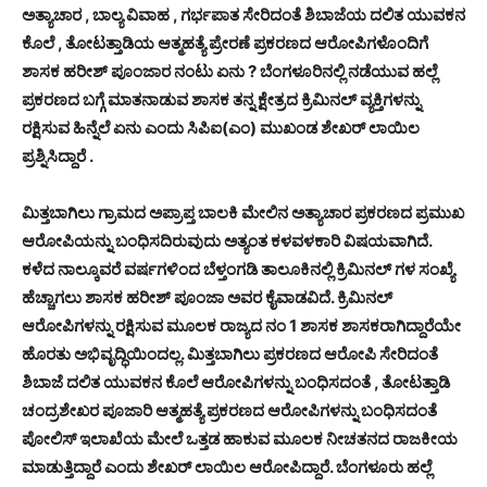
ಅತ್ಯಾಚಾರ , ಬಾಲ್ಯ ವಿವಾಹ , ಗರ್ಭಪಾತ ಸೇರಿದಂತೆ ಶಿಬಾಜೆಯ ದಲಿತ ಯುವಕನ
ಕೊಲೆ , ತೋಟತ್ತಾಡಿಯ ಆತ್ಮಹತ್ಯೆ ಪ್ರೇರಣೆ ಪ್ರಕರಣದ ಆರೋಪಿಗಳೊಂದಿಗೆ
ಶಾಸಕ ಹರೀಶ್ ಪೂಂಜಾರ ನಂಟು ಏನು ? ಬೆಂಗಳೂರಿನಲ್ಲಿ ನಡೆಯುವ ಹಲ್ಲೆ
ಪ್ರಕರಣದ ಬಗ್ಗೆ ಮಾತನಾಡುವ ಶಾಸಕ ತನ್ನ ಕ್ಷೇತ್ರದ ಕ್ರಿಮಿನಲ್ ವ್ಯಕ್ತಿಗಳನ್ನು
ರಕ್ಷಿಸುವ ಹಿನ್ನೆಲೆ ಏನು ಎಂದು ಸಿಪಿಐ(ಎಂ) ಮುಖಂಡ ಶೇಖರ್ ಲಾಯಿಲ
ಪ್ರಶ್ನಿಸಿದ್ದಾರೆ ‌.
ಮಿತ್ತಬಾಗಿಲು ಗ್ರಾಮದ ಅಪ್ರಾಪ್ತ ಬಾಲಕಿ ಮೇಲಿನ ಅತ್ಯಾಚಾರ ಪ್ರಕರಣದ ಪ್ರಮುಖ
ಆರೋಪಿಯನ್ನು ಬಂಧಿಸದಿರುವುದು ಅತ್ಯಂತ ಕಳವಳಕಾರಿ ವಿಷಯವಾಗಿದೆ.
ಕಳೆದ ನಾಲ್ಕೂವರೆ ವರ್ಷಗಳಿಂದ ಬೆಳ್ತಂಗಡಿ ತಾಲೂಕಿನಲ್ಲಿ ಕ್ರಿಮಿನಲ್ ಗಳ ಸಂಖ್ಯೆ
ಹೆಚ್ಚಾಗಲು ಶಾಸಕ ಹರೀಶ್ ಪೂಂಜಾ ಅವರ ಕೈವಾಡವಿದೆ. ಕ್ರಿಮಿನಲ್
ಆರೋಪಿಗಳನ್ನು ರಕ್ಷಿಸುವ ಮೂಲಕ ರಾಜ್ಯದ ನಂ 1 ಶಾಸಕ ಶಾಸಕರಾಗಿದ್ದಾರೆಯೇ
ಹೊರತು ಅಭಿವೃದ್ಧಿಯಿಂದಲ್ಲ. ಮಿತ್ತಬಾಗಿಲು ಪ್ರಕರಣದ ಆರೋಪಿ ಸೇರಿದಂತೆ
ಶಿಬಾಜೆ ದಲಿತ ಯುವಕನ ಕೊಲೆ ಆರೋಪಿಗಳನ್ನು ಬಂಧಿಸದಂತೆ , ತೋಟತ್ತಾಡಿ
ಚಂದ್ರಶೇಖರ ಪೂಜಾರಿ ಆತ್ಮಹತ್ಯೆ ಪ್ರಕರಣದ ಆರೋಪಿಗಳನ್ನು ಬಂಧಿಸದಂತೆ
ಪೋಲಿಸ್ ಇಲಾಖೆಯ ಮೇಲೆ ಒತ್ತಡ ಹಾಕುವ ಮೂಲಕ ನೀಚತನದ ರಾಜಕೀಯ
ಮಾಡುತ್ತಿದ್ದಾರೆ ಎಂದು ಶೇಖರ್ ಲಾಯಿಲ ಆರೋಪಿದ್ದಾರೆ. ಬೆಂಗಳೂರು ಹಲ್ಲೆ