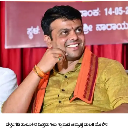
ಬೆಳ್ತಂಗಡಿ ತಾಲೂಕಿನ ಮಿತ್ತಬಾಗಿಲು ಗ್ರಾಮದ ಅಪ್ರಾಪ್ತ ಬಾಲಕಿ ಮೇಲಿನ