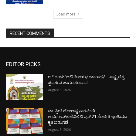
Load more
RECENT COMMENTS
EDITOR PICKS
ಆ.9ರಂದು ‘ಆಟಿ ತಿಂಗಳ ಭೂತಾರಾಧನೆ’ : ಸಾಕ್ಷ್ಯ ಚಿತ್ರ
ಪ್ರದರ್ಶನ ಹಾಗೂ ಸಂವಾದ
August 8, 2026
ಡಾ. ಪ್ರೀತಿ ಲೋಲಾಕ್ಷ ನಾಗವೇಣಿ
ಅವರ ಅನ್‌ಟಚೆಬಿಲಿಟಿ ಇನ್ 21 ಸೆಂಚುರಿ ಇಂಡಿಯಾ
ಕೃತಿ ಬಿಡುಗಡೆ
August 8, 2026