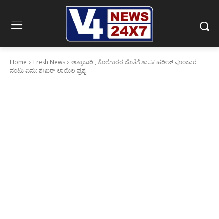
Home
Fresh News
ಅತ್ಯಾಚಾರಿ , ಕೊಲೆಗಾರರ ಜೊತೆಗೆ ಶಾಸಕ ಹರೀಶ್ ಪೂಂಜಾರ
ನಂಟು ಏನು: ಶೇಖರ್ ಲಾಯಿಲ ಪ್ರಶ್ನೆ