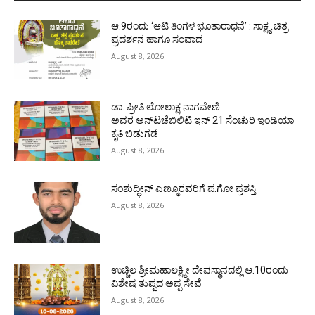
ಆ.9ರಂದು ‘ಆಟಿ ತಿಂಗಳ ಭೂತಾರಾಧನೆ’ : ಸಾಕ್ಷ್ಯ ಚಿತ್ರ
ಪ್ರದರ್ಶನ ಹಾಗೂ ಸಂವಾದ
August 8, 2026
ಡಾ. ಪ್ರೀತಿ ಲೋಲಾಕ್ಷ ನಾಗವೇಣಿ
ಅವರ ಅನ್‌ಟಚೆಬಿಲಿಟಿ ಇನ್ 21 ಸೆಂಚುರಿ ಇಂಡಿಯಾ
ಕೃತಿ ಬಿಡುಗಡೆ
August 8, 2026
ಸಂಶುದ್ಧೀನ್ ಎಣ್ಮೂರವರಿಗೆ ಪ.ಗೋ ಪ್ರಶಸ್ತಿ
August 8, 2026
ಉಚ್ಚಿಲ ಶ್ರೀಮಹಾಲಕ್ಷ್ಮೀ ದೇವಸ್ಥಾನದಲ್ಲಿ ಆ.10ರಂದು
ವಿಶೇಷ ತುಪ್ಪದ ಅಪ್ಪ ಸೇವೆ
August 8, 2026