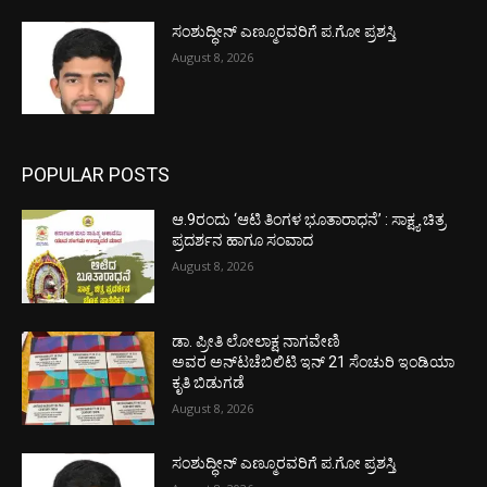
ಸಂಶುದ್ಧೀನ್ ಎಣ್ಮೂರವರಿಗೆ ಪ.ಗೋ ಪ್ರಶಸ್ತಿ
August 8, 2026
POPULAR POSTS
ಆ.9ರಂದು ‘ಆಟಿ ತಿಂಗಳ ಭೂತಾರಾಧನೆ’ : ಸಾಕ್ಷ್ಯ ಚಿತ್ರ
ಪ್ರದರ್ಶನ ಹಾಗೂ ಸಂವಾದ
August 8, 2026
ಡಾ. ಪ್ರೀತಿ ಲೋಲಾಕ್ಷ ನಾಗವೇಣಿ
ಅವರ ಅನ್‌ಟಚೆಬಿಲಿಟಿ ಇನ್ 21 ಸೆಂಚುರಿ ಇಂಡಿಯಾ
ಕೃತಿ ಬಿಡುಗಡೆ
August 8, 2026
ಸಂಶುದ್ಧೀನ್ ಎಣ್ಮೂರವರಿಗೆ ಪ.ಗೋ ಪ್ರಶಸ್ತಿ