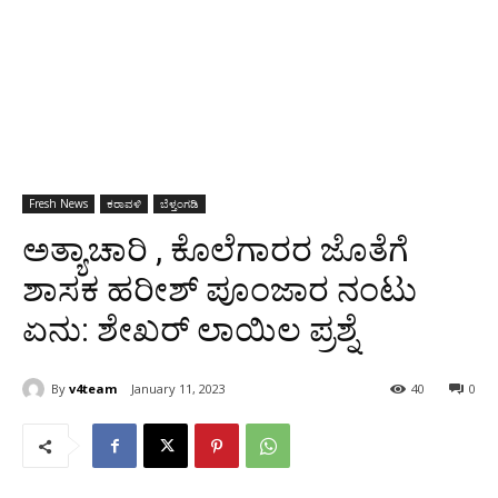
Fresh News
ಕರಾವಳಿ
ಬೆಳ್ತಂಗಡಿ
ಅತ್ಯಾಚಾರಿ , ಕೊಲೆಗಾರರ ಜೊತೆಗೆ
ಶಾಸಕ ಹರೀಶ್ ಪೂಂಜಾರ ನಂಟು
ಏನು: ಶೇಖರ್ ಲಾಯಿಲ ಪ್ರಶ್ನೆ
By
v4team
January 11, 2023
40
0