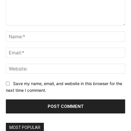
Comment:
Na
Ema
Web
Save my name, email, and website in this browser for the
next time I comment.
MOST POPULAR