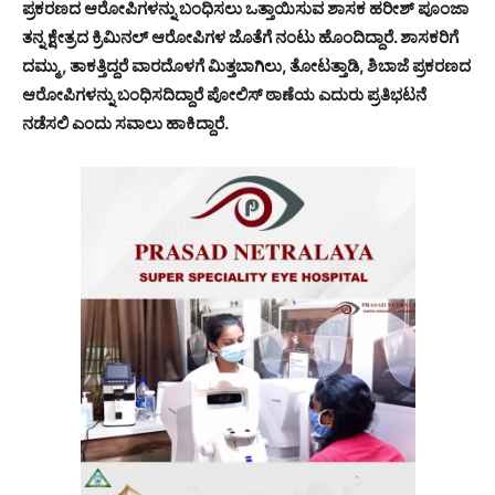
ಪ್ರಕರಣದ ಆರೋಪಿಗಳನ್ನು ಬಂಧಿಸಲು ಒತ್ತಾಯಿಸುವ ಶಾಸಕ ಹರೀಶ್ ಪೂಂಜಾ
ತನ್ನ ಕ್ಷೇತ್ರದ ಕ್ರಿಮಿನಲ್ ಆರೋಪಿಗಳ ಜೊತೆಗೆ ನಂಟು ಹೊಂದಿದ್ದಾರೆ. ಶಾಸಕರಿಗೆ
ದಮ್ಮು , ತಾಕತ್ತಿದ್ದರೆ ವಾರದೊಳಗೆ ಮಿತ್ತಬಾಗಿಲು, ತೋಟತ್ತಾಡಿ, ಶಿಬಾಜೆ ಪ್ರಕರಣದ
ಆರೋಪಿಗಳನ್ನು ಬಂಧಿಸದಿದ್ದಾರೆ ಪೋಲಿಸ್ ಠಾಣೆಯ ಎದುರು ಪ್ರತಿಭಟನೆ
ನಡೆಸಲಿ ಎಂದು ಸವಾಲು ಹಾಕಿದ್ದಾರೆ.