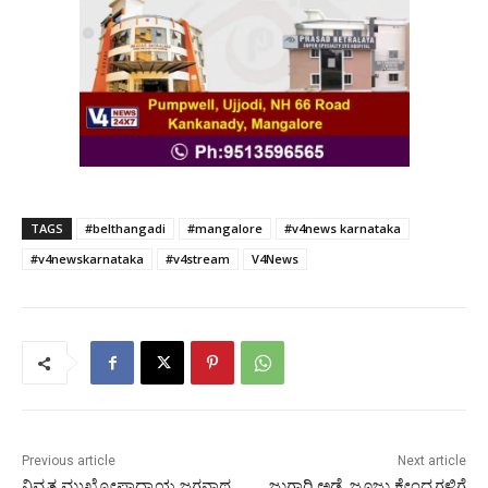
TAGS
#belthangadi
#mangalore
#v4news karnataka
#v4newskarnataka
#v4stream
V4News
Previous article
Next article
ನಿವೃತ್ತ ಮುಖ್ಯೋಪಾಧ್ಯಾಯ ಜಗನ್ನಾಥ
ಜುಗಾರಿ ಅಡ್ಡೆ, ಜೂಜು ಕೇಂದ್ರಗಳಿಗೆ