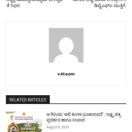
.ಕೆ ನಿಧನ
ಡಿವೈಎಫ್ಐ ಮುತ್ತಿಗೆ.
v4team
RELATED ARTICLES
ಆ.9ರಂದು ‘ಆಟಿ ತಿಂಗಳ ಭೂತಾರಾಧನೆ’ : ಸಾಕ್ಷ್ಯ ಚಿತ್ರ
ಪ್ರದರ್ಶನ ಹಾಗೂ ಸಂವಾದ
August 8, 2026