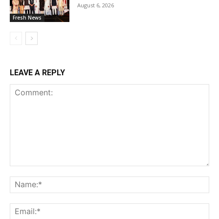
August 6, 2026
Fresh News
LEAVE A REPLY
Comment:
Na
Ema