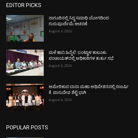
EDITOR PICKS
ನಾಗೂರಿನಲ್ಲಿ ಸಿದ್ಧ ಸಮಾಧಿ ಯೋಗದಿಂದ
ಗುರುಪೂರ್ಣಿಮೆ ಆಚರಣೆ
August 6, 2026
ಮಳೆ ಹಾನಿ ಹಿನ್ನೆಲೆ: ಬಂಟ್ವಾಳ ತಾಲೂಕು
ಪಂಚಾಯತ್‌ನಲ್ಲಿ ಅಧಿಕಾರಿಗಳ ತುರ್ತು ಸಭೆ
August 6, 2026
ಅಮೇರಿಕಾದ ಬಾನಾ ಮಹಾ ಅಧಿವೇಶನದಲ್ಲಿ ರಾಜರ್ಷಿ
ಕೆ. ವಾಸುದೇವ ಶೆಟ್ಟಿ ಭಾಗಿ
August 6, 2026
POPULAR POSTS