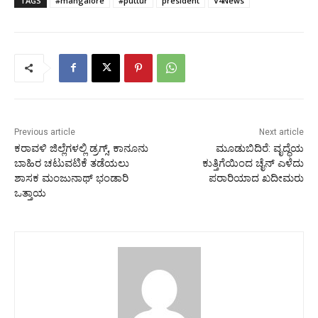
TAGS
#mangalore
#puttur
president
V4News
Previous article
Next article
ಕರಾವಳಿ ಜಿಲ್ಲೆಗಳಲ್ಲಿ ಡ್ರಗ್ಸ್, ಕಾನೂನು
ಮೂಡುಬಿದಿರೆ: ವೃದ್ಧೆಯ
ಬಾಹಿರ ಚಟುವಟಿಕೆ ತಡೆಯಲು
ಕುತ್ತಿಗೆಯಿಂದ ಚೈನ್ ಎಳೆದು
ಶಾಸಕ ಮಂಜುನಾಥ್ ಭಂಡಾರಿ
ಪರಾರಿಯಾದ ಖದೀಮರು
ಒತ್ತಾಯ