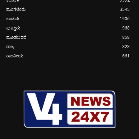
ಮಂಗಳೂರು
3545
ಉಡುಪಿ
1906
ಪುತ್ತೂರು
968
ಮೂಡಬಿದರೆ
858
ರಾಜ್ಯ
828
ರಾಜಕೀಯ
661