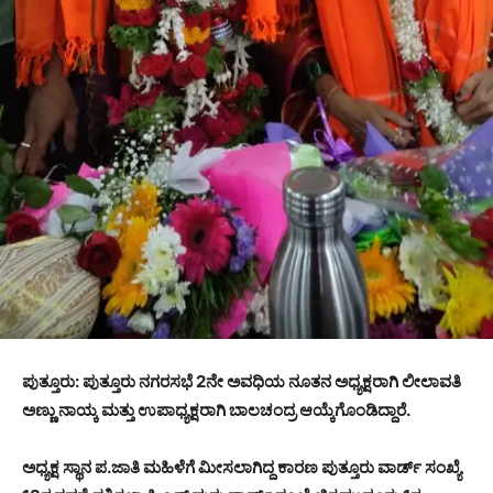
ಪುತ್ತೂರು: ಪುತ್ತೂರು ನಗರಸಭೆ 2ನೇ ಅವಧಿಯ ನೂತನ ಅಧ್ಯಕ್ಷರಾಗಿ ಲೀಲಾವತಿ
ಅಣ್ಣು ನಾಯ್ಕ ಮತ್ತು ಉಪಾಧ್ಯಕ್ಷರಾಗಿ ಬಾಲಚಂದ್ರ ಆಯ್ಕೆಗೊಂಡಿದ್ದಾರೆ.
ಅಧ್ಯಕ್ಷ ಸ್ಥಾನ ಪ.ಜಾತಿ ಮಹಿಳೆಗೆ ಮೀಸಲಾಗಿದ್ದ ಕಾರಣ ಪುತ್ತೂರು ವಾರ್ಡ್ ಸಂಖ್ಯೆ