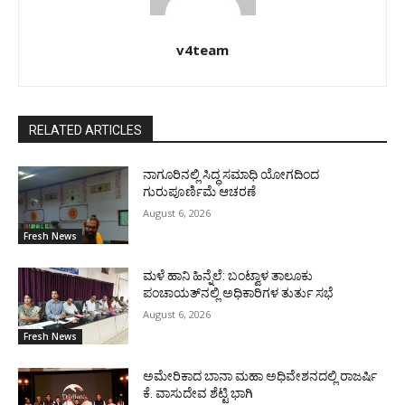
v4team
RELATED ARTICLES
ನಾಗೂರಿನಲ್ಲಿ ಸಿದ್ಧ ಸಮಾಧಿ ಯೋಗದಿಂದ
ಗುರುಪೂರ್ಣಿಮೆ ಆಚರಣೆ
August 6, 2026
Fresh News
ಮಳೆ ಹಾನಿ ಹಿನ್ನೆಲೆ: ಬಂಟ್ವಾಳ ತಾಲೂಕು
ಪಂಚಾಯತ್‌ನಲ್ಲಿ ಅಧಿಕಾರಿಗಳ ತುರ್ತು ಸಭೆ
August 6, 2026
Fresh News
ಅಮೇರಿಕಾದ ಬಾನಾ ಮಹಾ ಅಧಿವೇಶನದಲ್ಲಿ ರಾಜರ್ಷಿ
ಕೆ. ವಾಸುದೇವ ಶೆಟ್ಟಿ ಭಾಗಿ