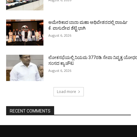
ಅಮೇರಿಕಾದ ಬಾನಾ ಮಹಾ ಅಧಿವೇಶನದಲ್ಲಿ ರಾಜರ್ಷಿ
ಕೆ. ವಾಸುದೇವ ಶೆಟ್ಟಿ ಭಾಗಿ
August 6, 2026
ಲೋಕಸಭೆಯಲ್ಲಿ ನಿಯಮ 377ರಡಿ ಸೇವಾ ನಿವೃತ್ತ ಯೋಧರ ಪ
ಸಂಸದ ಕ್ಯಾ.ಚೌಟ
August 6, 2026
Load more
RECENT COMMENTS