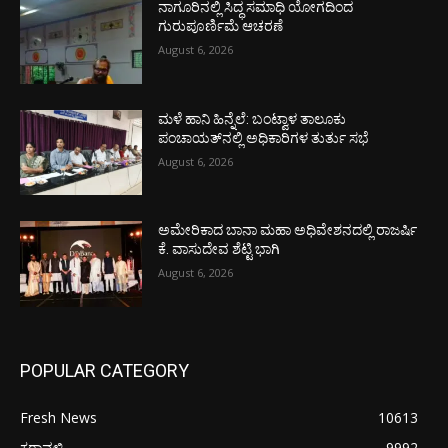
ನಾಗೂರಿನಲ್ಲಿ ಸಿದ್ಧ ಸಮಾಧಿ ಯೋಗದಿಂದ
ಗುರುಪೂರ್ಣಿಮೆ ಆಚರಣೆ
August 6, 2026
ಮಳೆ ಹಾನಿ ಹಿನ್ನೆಲೆ: ಬಂಟ್ವಾಳ ತಾಲೂಕು
ಪಂಚಾಯತ್‌ನಲ್ಲಿ ಅಧಿಕಾರಿಗಳ ತುರ್ತು ಸಭೆ
August 6, 2026
ಅಮೇರಿಕಾದ ಬಾನಾ ಮಹಾ ಅಧಿವೇಶನದಲ್ಲಿ ರಾಜರ್ಷಿ
ಕೆ. ವಾಸುದೇವ ಶೆಟ್ಟಿ ಭಾಗಿ
August 6, 2026
POPULAR CATEGORY
Fresh News
10613
ಕರಾವಳಿ
9992