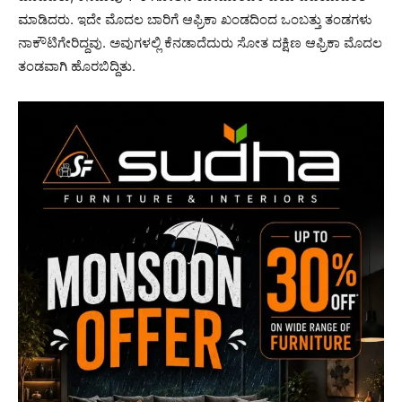
ಮಾಡಿದರು. ಇದೇ ಮೊದಲ ಬಾರಿಗೆ ಆಫ್ರಿಕಾ ಖಂಡದಿಂದ ಒಂಬತ್ತು ತಂಡಗಳು
ನಾಕೌಟಿಗೇರಿದ್ದವು. ಅವುಗಳಲ್ಲಿ ಕೆನಡಾದೆದುರು ಸೋತ ದಕ್ಷಿಣ ಆಫ್ರಿಕಾ ಮೊದಲ
ತಂಡವಾಗಿ ಹೊರಬಿದ್ದಿತು.