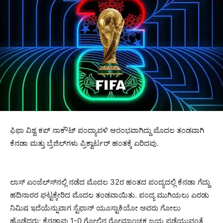
ಫಿಫಾ ವಿಶ್ವ ಕಪ್ ನಾಕೌಟ್ ಪಂದ್ಯಾವಳಿ ಆರಂಭವಾಗಿದ್ದು ಮೊದಲ ತಂಡವಾಗಿ
ಕೆನಡಾ ಮತ್ತು ಬ್ರೆಜಿಲ್‍ಗಳು ಪ್ರಿಕ್ವಾರ್ಟರ್ ಹಂತಕ್ಕೆ ಏರಿದವು.
ಲಾಸ್ ಏಂಜೆಲ್ಸ್‍ನಲ್ಲಿ ನಡೆದ ಮೊದಲ 32ರ ಹಂತದ ಪಂದ್ಯದಲ್ಲಿ ಕೆನಡಾ ಗೆದ್ದು
ಹದಿನಾರರ ಘಟ್ಟಕ್ಕೇರಿದ ಮೊದಲ ತಂಡವಾಯಿತು. ಪಂದ್ಯ ಮುಗಿಯಲು ಎರಡು
ನಿಮಿಷ ಇದೆಯೆನ್ನುವಾಗ ಸ್ಟೆಫಾನ್ ಯೂಸ್ಟಾಕಿಯೋ ಅವರು ಗೋಲು
ಹೊಡೆದರು; ಕೆನಡಾವು 1-0 ಗೋಲಿನ ರೋಮಾಂಚಕ ಜಯ ಪಡೆಯುವಂತೆ