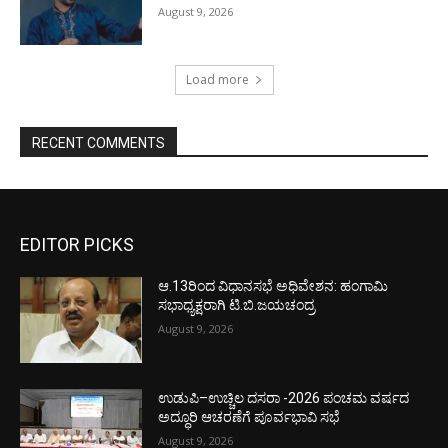
August 9, 2026
Load more
RECENT COMMENTS
EDITOR PICKS
ಆ.13ರಿಂದ ವಿಧಾನಸಭೆ ಅಧಿವೇಶನ: ಹಂಗಾಮಿ
ಸಭಾಧ್ಯಕ್ಷರಾಗಿ ಟಿ.ಬಿ.ಜಯಚಂದ್ರ
August 9, 2026
ಉಡುಪಿ–ಉಚ್ಚಿಲ ದಸರಾ -2026 ಪಂಚಮ ವರ್ಷದ
ಅದ್ಧೂರಿ ಆಚರಣೆಗೆ ಪೂರ್ವಭಾವಿ ಸಭೆ
August 9, 2026