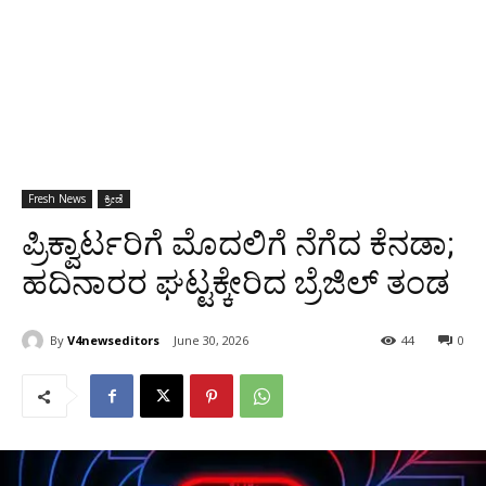
Fresh News
ಕ್ರೀಡೆ
ಪ್ರಿಕ್ವಾರ್ಟರಿಗೆ ಮೊದಲಿಗೆ ನೆಗೆದ ಕೆನಡಾ;
ಹದಿನಾರರ ಘಟ್ಟಕ್ಕೇರಿದ ಬ್ರೆಜಿಲ್ ತಂಡ
By
V4newseditors
June 30, 2026
44
0