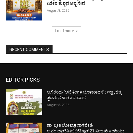
ವಿಶೇಷ ತುಪ್ಪದ ಅಪ್ಪ ಸೇವೆ
August 8, 2026
Load more
RECENT COMMENTS
EDITOR PICKS
ಆ.9ರಂದು ‘ಆಟಿ ತಿಂಗಳ ಭೂತಾರಾಧನೆ’ : ಸಾಕ್ಷ್ಯ ಚಿತ್ರ
ಪ್ರದರ್ಶನ ಹಾಗೂ ಸಂವಾದ
August 8, 2026
ಡಾ. ಪ್ರೀತಿ ಲೋಲಾಕ್ಷ ನಾಗವೇಣಿ
ಅವರ ಅನ್‌ಟಚೆಬಿಲಿಟಿ ಇನ್ 21 ಸೆಂಚುರಿ ಇಂಡಿಯಾ