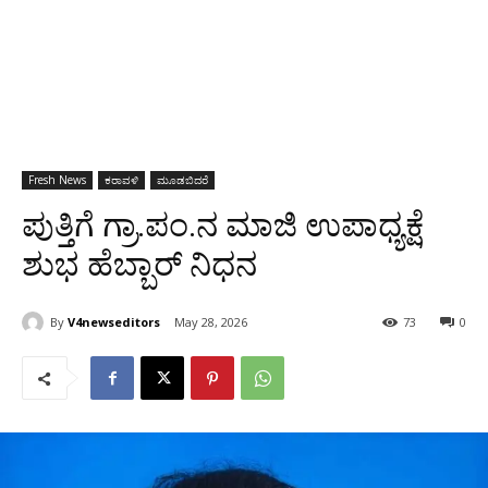
Fresh News
ಕರಾವಳಿ
ಮೂಡಬಿದರೆ
ಪುತ್ತಿಗೆ ಗ್ರಾ.ಪಂ.ನ ಮಾಜಿ ಉಪಾಧ್ಯಕ್ಷೆ
ಶುಭ ಹೆಬ್ಬಾರ್ ನಿಧನ
By
V4newseditors
May 28, 2026
73
0