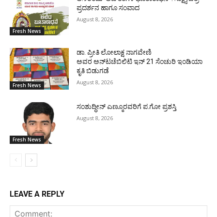
ಪ್ರದರ್ಶನ ಹಾಗೂ ಸಂವಾದ
August 8, 2026
Fresh News
ಡಾ. ಪ್ರೀತಿ ಲೋಲಾಕ್ಷ ನಾಗವೇಣಿ
ಅವರ ಅನ್‌ಟಚೆಬಿಲಿಟಿ ಇನ್ 21 ಸೆಂಚುರಿ ಇಂಡಿಯಾ
ಕೃತಿ ಬಿಡುಗಡೆ
August 8, 2026
Fresh News
ಸಂಶುದ್ಧೀನ್ ಎಣ್ಮೂರವರಿಗೆ ಪ.ಗೋ ಪ್ರಶಸ್ತಿ
August 8, 2026
Fresh News
LEAVE A REPLY