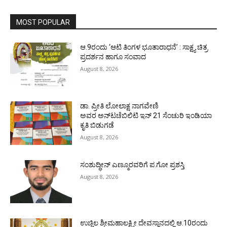
MOST POPULAR
ಆ.9ರಂದು ‘ಆಟಿ ತಿಂಗಳ ಭೂತಾರಾಧನೆ’ : ಸಾಕ್ಷ್ಯ ಚಿತ್ರ
ಪ್ರದರ್ಶನ ಹಾಗೂ ಸಂವಾದ
August 8, 2026
ಡಾ. ಪ್ರೀತಿ ಲೋಲಾಕ್ಷ ನಾಗವೇಣಿ
ಅವರ ಅನ್‌ಟಚೆಬಿಲಿಟಿ ಇನ್ 21 ಸೆಂಚುರಿ ಇಂಡಿಯಾ
ಕೃತಿ ಬಿಡುಗಡೆ
August 8, 2026
ಸಂಶುದ್ಧೀನ್ ಎಣ್ಮೂರವರಿಗೆ ಪ.ಗೋ ಪ್ರಶಸ್ತಿ
August 8, 2026
ಉಚ್ಚಿಲ ಶ್ರೀಮಹಾಲಕ್ಷ್ಮೀ ದೇವಸ್ಥಾನದಲ್ಲಿ ಆ.10ರಂದು