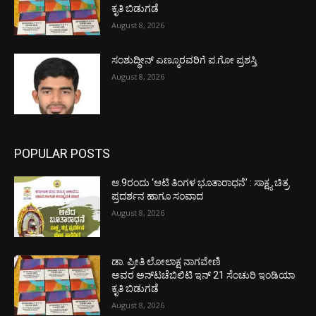
ಕೃತಿ ಬಿಡುಗಡೆ
August 8, 2026
ಸಂಶುದ್ಧೀನ್ ಎಣ್ಮೂರವರಿಗೆ ಪ.ಗೋ ಪ್ರಶಸ್ತಿ
August 8, 2026
POPULAR POSTS
ಆ.9ರಂದು ‘ಆಟಿ ತಿಂಗಳ ಭೂತಾರಾಧನೆ’ : ಸಾಕ್ಷ್ಯ ಚಿತ್ರ
ಪ್ರದರ್ಶನ ಹಾಗೂ ಸಂವಾದ
August 8, 2026
ಡಾ. ಪ್ರೀತಿ ಲೋಲಾಕ್ಷ ನಾಗವೇಣಿ
ಅವರ ಅನ್‌ಟಚೆಬಿಲಿಟಿ ಇನ್ 21 ಸೆಂಚುರಿ ಇಂಡಿಯಾ
ಕೃತಿ ಬಿಡುಗಡೆ
August 8, 2026