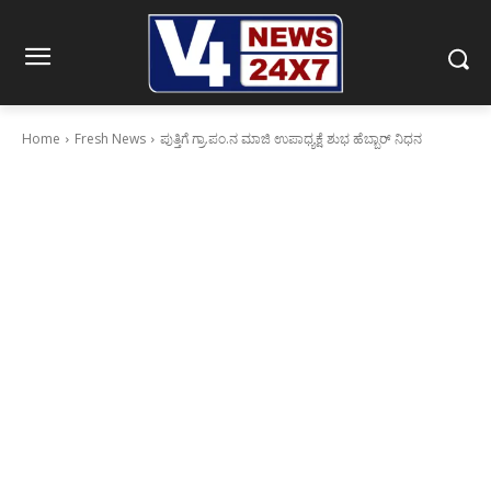
Home
Fresh News
ಪುತ್ತಿಗೆ ಗ್ರಾ.ಪಂ.ನ ಮಾಜಿ ಉಪಾಧ್ಯಕ್ಷೆ ಶುಭ ಹೆಬ್ಬಾರ್ ನಿಧನ