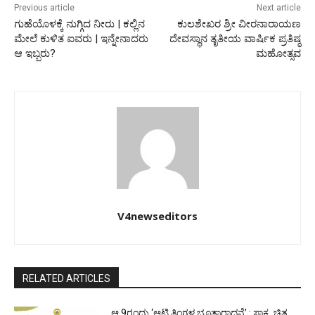
Previous article
Next article
ಗುಹೆಯೊಳಕ್ಕೆ ನುಗ್ಗಿದ ನೀರು | ಕಲ್ಲಿನ
ಕುಲಶೇಖರ ಶ್ರೀ ವೀರನಾರಾಯಣ
ಮೇಲೆ ಕುಳಿತ ಐವರು | ಇನ್ನೇನಾದರು
ದೇವಸ್ಥಾನ ತೃತೀಯ ವಾರ್ಷಿಕ ಪ್ರತಿಷ್ಠ
ಆ ಇಬ್ಬರು?
ಮಹೋತ್ಸವ
V4newseditors
RELATED ARTICLES
ಆ.9ರಂದು ‘ಆಟಿ ತಿಂಗಳ ಭೂತಾರಾಧನೆ’ : ಸಾಕ್ಷ್ಯ ಚಿತ್ರ