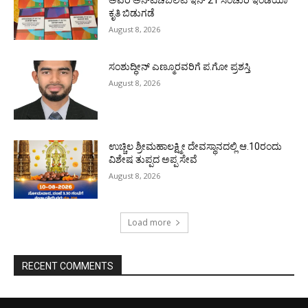
ಅವರ ಅನ್‌ಟಚೆಬಿಲಿಟಿ ಇನ್ 21 ಸೆಂಚುರಿ ಇಂಡಿಯಾ
ಕೃತಿ ಬಿಡುಗಡೆ
August 8, 2026
ಸಂಶುದ್ಧೀನ್ ಎಣ್ಮೂರವರಿಗೆ ಪ.ಗೋ ಪ್ರಶಸ್ತಿ
August 8, 2026
ಉಚ್ಚಿಲ ಶ್ರೀಮಹಾಲಕ್ಷ್ಮೀ ದೇವಸ್ಥಾನದಲ್ಲಿ ಆ.10ರಂದು
ವಿಶೇಷ ತುಪ್ಪದ ಅಪ್ಪ ಸೇವೆ
August 8, 2026
Load more
RECENT COMMENTS