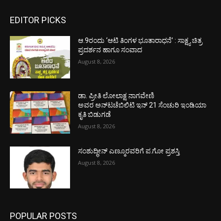
EDITOR PICKS
ಆ.9ರಂದು ‘ಆಟಿ ತಿಂಗಳ ಭೂತಾರಾಧನೆ’ : ಸಾಕ್ಷ್ಯ ಚಿತ್ರ
ಪ್ರದರ್ಶನ ಹಾಗೂ ಸಂವಾದ
August 8, 2026
ಡಾ. ಪ್ರೀತಿ ಲೋಲಾಕ್ಷ ನಾಗವೇಣಿ
ಅವರ ಅನ್‌ಟಚೆಬಿಲಿಟಿ ಇನ್ 21 ಸೆಂಚುರಿ ಇಂಡಿಯಾ
ಕೃತಿ ಬಿಡುಗಡೆ
August 8, 2026
ಸಂಶುದ್ಧೀನ್ ಎಣ್ಮೂರವರಿಗೆ ಪ.ಗೋ ಪ್ರಶಸ್ತಿ
August 8, 2026
POPULAR POSTS