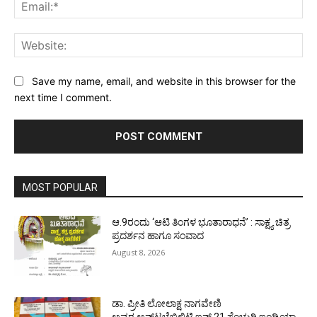
Ema
Web
Save my name, email, and website in this browser for the
next time I comment.
MOST POPULAR
ಆ.9ರಂದು ‘ಆಟಿ ತಿಂಗಳ ಭೂತಾರಾಧನೆ’ : ಸಾಕ್ಷ್ಯ ಚಿತ್ರ
ಪ್ರದರ್ಶನ ಹಾಗೂ ಸಂವಾದ
August 8, 2026
ಡಾ. ಪ್ರೀತಿ ಲೋಲಾಕ್ಷ ನಾಗವೇಣಿ