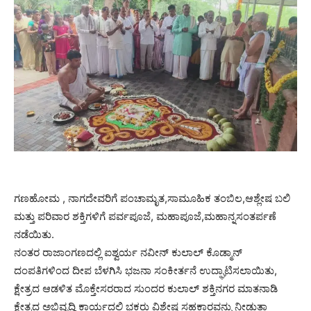
ಗಣಹೋಮ , ನಾಗದೇವರಿಗೆ ಪಂಚಾಮೃತ,ಸಾಮೂಹಿಕ ತಂಬಿಲ,ಆಶ್ಲೇಷ ಬಲಿ
ಮತ್ತು ಪರಿವಾರ ಶಕ್ತಿಗಳಿಗೆ ಪರ್ವಪೂಜೆ, ಮಹಾಪೂಜೆ,ಮಹಾನ್ನಸಂತರ್ಪಣೆ
ನಡೆಯಿತು.
ನಂತರ ರಾಜಾಂಗಣದಲ್ಲಿ ಐಶ್ವರ್ಯ ನವೀನ್ ಕುಲಾಲ್ ಕೊಡ್ಮಾನ್
ದಂಪತಿಗಳಿಂದ ದೀಪ ಬೆಳಗಿಸಿ ಭಜನಾ ಸಂಕೀರ್ತನೆ ಉದ್ಘಾಟಿಸಲಾಯಿತು,
ಕ್ಷೇತ್ರದ ಆಡಳಿತ ಮೊಕ್ತೇಸರರಾದ ಸುಂದರ ಕುಲಾಲ್ ಶಕ್ತಿನಗರ ಮಾತನಾಡಿ
ಕ್ಷೇತ್ರದ ಅಭಿವೃದ್ಧಿ ಕಾರ್ಯದಲ್ಲಿ ಭಕ್ತರು ವಿಶೇಷ ಸಹಕಾರವನ್ನು ನೀಡುತ್ತಾ