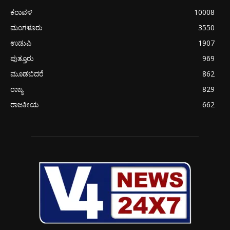
ಕರಾವಳಿ
10008
ಮಂಗಳೂರು
3550
ಉಡುಪಿ
1907
ಪುತ್ತೂರು
969
ಮೂಡಬಿದರೆ
862
ರಾಜ್ಯ
829
ರಾಜಕೀಯ
662