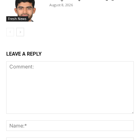
August 8, 2026
Fresh News
LEAVE A REPLY
Comment:
Na