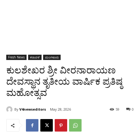
Fresh News
ಕರಾವಳಿ
ಮಂಗಳೂರು
ಕುಲಶೇಖರ ಶ್ರೀ ವೀರನಾರಾಯಣ
ದೇವಸ್ಥಾನ ತೃತೀಯ ವಾರ್ಷಿಕ ಪ್ರತಿಷ್ಠ
ಮಹೋತ್ಸವ
By
V4newseditors
May 28, 2026
59
0