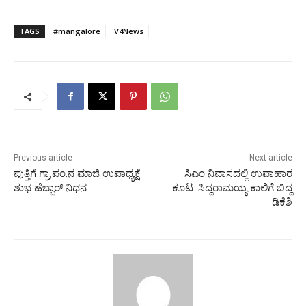
TAGS
#mangalore
V4News
Previous article
Next article
ಪುತ್ತಿಗೆ ಗ್ರಾ.ಪಂ.ನ ಮಾಜಿ ಉಪಾಧ್ಯಕ್ಷೆ
ಸಿಎಂ ನಿವಾಸದಲ್ಲಿ ಉಪಾಹಾರ
ಶುಭ ಹೆಬ್ಬಾರ್ ನಿಧನ
ಕೂಟ: ಸಿದ್ದರಾಮಯ್ಯ ಕಾಲಿಗೆ ಬಿದ್ದ
ಡಿಕೆಶಿ