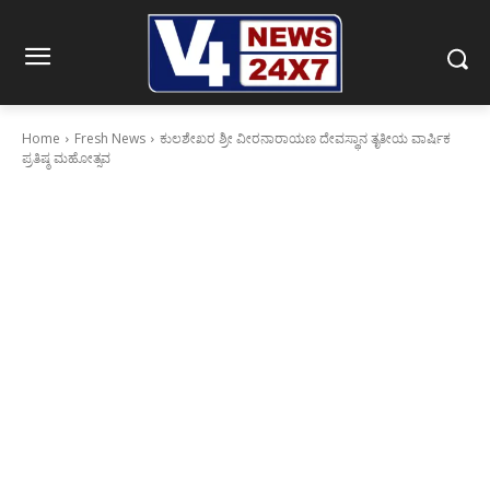
Home
Fresh News
ಕುಲಶೇಖರ ಶ್ರೀ ವೀರನಾರಾಯಣ ದೇವಸ್ಥಾನ ತೃತೀಯ ವಾರ್ಷಿಕ
ಪ್ರತಿಷ್ಠ ಮಹೋತ್ಸವ