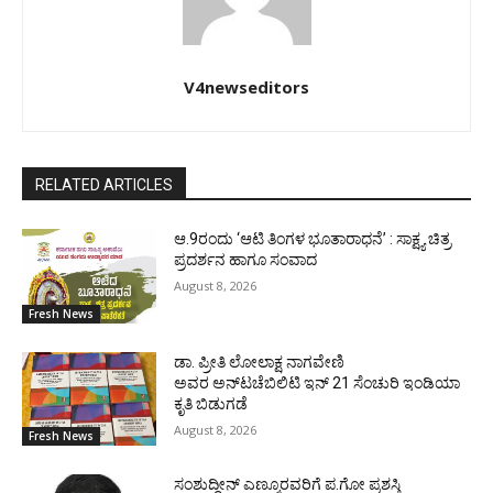
V4newseditors
RELATED ARTICLES
ಆ.9ರಂದು ‘ಆಟಿ ತಿಂಗಳ ಭೂತಾರಾಧನೆ’ : ಸಾಕ್ಷ್ಯ ಚಿತ್ರ
ಪ್ರದರ್ಶನ ಹಾಗೂ ಸಂವಾದ
August 8, 2026
Fresh News
ಡಾ. ಪ್ರೀತಿ ಲೋಲಾಕ್ಷ ನಾಗವೇಣಿ
ಅವರ ಅನ್‌ಟಚೆಬಿಲಿಟಿ ಇನ್ 21 ಸೆಂಚುರಿ ಇಂಡಿಯಾ
ಕೃತಿ ಬಿಡುಗಡೆ
August 8, 2026
Fresh News
ಸಂಶುದ್ಧೀನ್ ಎಣ್ಮೂರವರಿಗೆ ಪ.ಗೋ ಪ್ರಶಸ್ತಿ