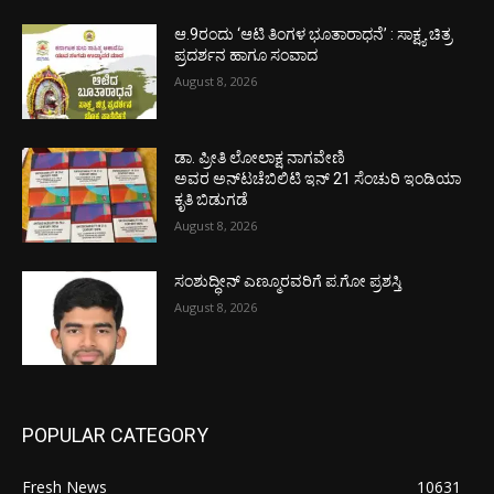
ಆ.9ರಂದು ‘ಆಟಿ ತಿಂಗಳ ಭೂತಾರಾಧನೆ’ : ಸಾಕ್ಷ್ಯ ಚಿತ್ರ
ಪ್ರದರ್ಶನ ಹಾಗೂ ಸಂವಾದ
August 8, 2026
ಡಾ. ಪ್ರೀತಿ ಲೋಲಾಕ್ಷ ನಾಗವೇಣಿ
ಅವರ ಅನ್‌ಟಚೆಬಿಲಿಟಿ ಇನ್ 21 ಸೆಂಚುರಿ ಇಂಡಿಯಾ
ಕೃತಿ ಬಿಡುಗಡೆ
August 8, 2026
ಸಂಶುದ್ಧೀನ್ ಎಣ್ಮೂರವರಿಗೆ ಪ.ಗೋ ಪ್ರಶಸ್ತಿ
August 8, 2026
POPULAR CATEGORY
Fresh News
10631