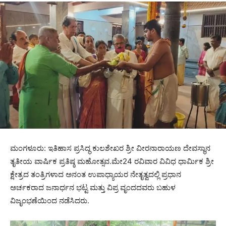
ಮಂಗಳೂರು: ಇತಿಹಾಸ ಪ್ರಸಿದ್ಧ ಕುಲಶೇಖರ ಶ್ರೀ ವೀರನಾರಾಯಣ ದೇವಸ್ಥಾನ
ತೃತೀಯ ವಾರ್ಷಿಕ ಪ್ರತಿಷ್ಠ ಮಹೋತ್ಸವ.ಮೇ24 ರವಿವಾರ ವಿವಿಧ ಧಾರ್ಮಿಕ ಶ್ರೀ
ಕ್ಷೇತ್ರದ ತಂತ್ರಿಗಳಾದ ಅನಂತ ಉಪಾಧ್ಯಾಯರ ನೇತೃತ್ವದಲ್ಲಿ ಪ್ರಧಾನ
ಅರ್ಚಕರಾದ ಜನಾರ್ಧನ ಭಟ್ಟ ಮತ್ತು ವಿಪ್ರ ವೃಂದದವರು ಬಹುಳ
ವಿಜೃಂಭಣೆಯಿಂದ ನಡೆಸಿದರು.