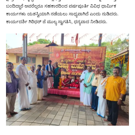
ಬಂದಿದ್ದಾರೆ ಅವರೆಲ್ಲರೂ ಸಹಕಾರದಿಂದ ವರ್ಷಪೂರ್ತಿ ವಿವಿಧ ಧಾರ್ಮಿಕ
ಕಾರ್ಯಗಳು ಯಶಸ್ವಿಯಾಗಿ ನಡೆಯಲು ಸಾಧ್ಯವಾಗಿದೆ ಎಂದು ನುಡಿದರು.
ಕಾರ್ಯದರ್ಶಿ ಗಿರಿಧರ್ ಜೆ ಮುಲ್ಯ ಸ್ವಾಗತಿಸಿ, ಧನ್ಯವಾದ ನೀಡಿದರು.