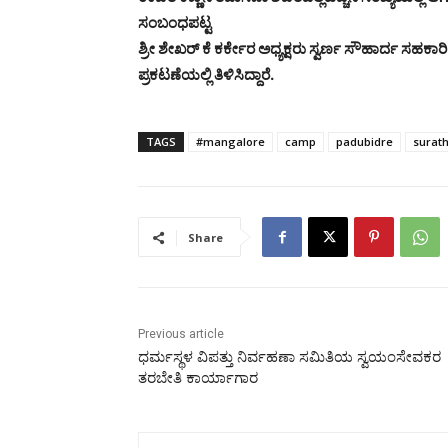
ಸಂಬಂಧಪಟ್ಟ
ಶ್ರೀ ಶೇಖರ್ ಕೆ ಕರ್ಕೇರ ಅಧ್ಯಕ್ಷರು ಸ್ವರ್ಣ ಸೌಹಾರ್ದ ಸ
ಪ್ರಕಟಣೆಯಲ್ಲಿ ತಿಳಿಸಿದ್ದಾರೆ.
TAGS
#mangalore
camp
padubidre
surath
Share
Previous article
ಧರ್ಮಸ್ಥಳ ವಿಪತ್ತು ನಿರ್ವಹಣಾ ಸಮಿತಿಯ ಸ್ವಯಂಸೇವಕರ
ತರಬೇತಿ ಕಾರ್ಯಾಗಾರ