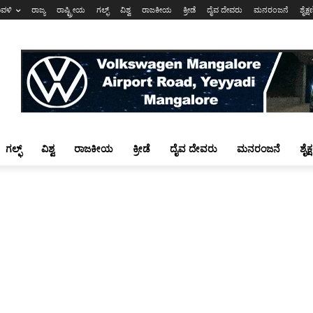
ಾವಳಿ
ರಾಜ್ಯ
ರಾಷ್ಟ್ರೀಯ
ಗಲ್ಫ್
ವಿಶ್ವ
ರಾಜಕೀಯ
ಕ್ರೀಡೆ
ದೈವ ದೇವರು
ಮನರಂಜನೆ
ಶೈಕ್
ಗಲ್ಫ್
ವಿಶ್ವ
ರಾಜಕೀಯ
ಕ್ರೀಡೆ
ದೈವ ದೇವರು
ಮನರಂಜನೆ
ಶೈಕ