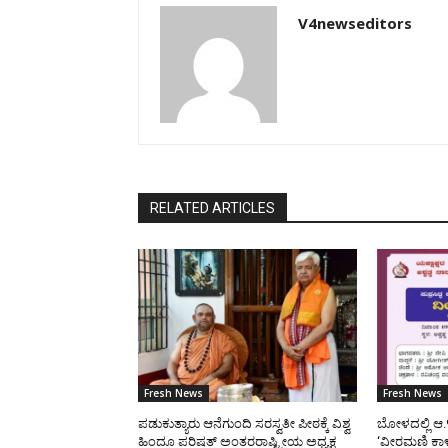
V4newseditors
RELATED ARTICLES
Fresh News
Fresh News
ಪಡುಕುತ್ಯಾರು ಆನೆಗುಂದಿ ಸರಸ್ವತೀ ಪೀಠಕ್ಕೆ ವಿಶ್ವ
ಬೋಳದಲ್ಲಿ ಆ.
ಹಿಂದೂ ಪರಿಷತ್ ಅಂತರರಾಷ್ಟ್ರೀಯ ಅಧ್ಯಕ್ಷ
‘ವೀರಮಣಿ ಕಾ