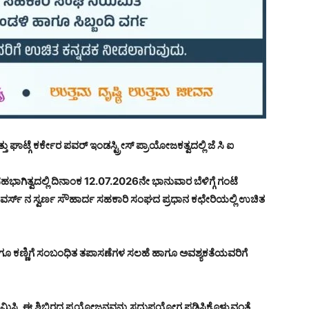
ಘಾಟ್ಗೆ ಕರ್ಕೇರ ಪವರ್ ಇಂಡಸ್ಟ್ರೀಸ್ ಪ್ರಾಯೋಜಕತ್ವದಲ್ಲಿ ಜೆ ಸಿ ಐ
ವರ ಸಹಭಾಗಿತ್ವದಲ್ಲಿ ದಿನಾಂಕ 12.07.2026ನೇ ಭಾನುವಾರ ಬೆಳಿಗ್ಗೆ ಗಂಟೆ
ೇರ ಟವರ್ಸ್ ನ ಸ್ವರ್ಣ ಸೌಹಾರ್ದ ಸಹಕಾರಿ ಸಂಘದ ಪ್ರಧಾನ ಕಛೇರಿಯಲ್ಲಿ ಉಚಿತ
ೆ ಹಾಗೂ ಕಣ್ಣಿಗೆ ಸಂಬಂಧಿತ ತಪಾಸಣೆಗಳ ಸಲಹೆ ಹಾಗೂ ಅವಶ್ಯಕತೆಯವರಿಗೆ
ಲಿ ಆಗಮಿಸಿ, ಈ ಶಿಬಿರದ ಪ್ರಯೋಜನವನ್ನು ಸದುಪಯೋಗ ಪಡಿಸಿಕೊಳ್ಳುವಂತೆ