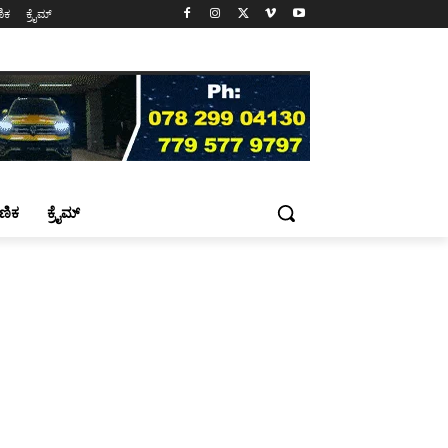
ಷಣಿಕ
ಕ್ರೈಮ್
್ಷಣಿಕ
ಕ್ರೈಮ್