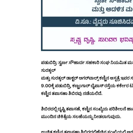
ಪಡುಬಿದ್ರಿ: ಸ್ವರ್ಣ ಸೌಹಾರ್ದ ಸಹಕಾರಿ ಸಂಘ ನಿಯಮಿತ ಮತ್ತು 
ಸುರತ್ಕಲ್
ಮತ್ತು ಸುರತ್ಕಲ್ ಡಾಕ್ಟರ್‌ ಅಗರ್‌ವಾಲ್ಸ್ ಕಣ್ಣಿನ ಆಸ್ಪತ್ರೆ ಇ
9.00ಕ್ಕೆ ಪಡುಬಿದ್ರಿ, ಕಣ್ಣಂಗಾರ್ ಬೈಪಾಸ್ ರಸ್ತೆಯ ಕರ್ಕ
ಕಣ್ಣಿನ ತಪಾಸಣಾ ಶಿಬಿರವು ನಡೆಯಲಿದೆ.
ಶಿಬಿರದಲ್ಲಿ ದೃಷ್ಟಿ ತಪಾಸಣೆ, ಕಣ್ಣಿನ ಸಂಖ್ಯೆಯ ಪರಿಶೀಲನ
ಮುಂದಿನ ಚಿಕಿತ್ಸೆಯ ಸಲಹೆಯನ್ನು ನೀಡಲಾಗುವುದು.
ಉಚಿತ ಕಣ್ಣಿನ ತಪಾಸಣಾ ಶಿಬಿರದಲ್ಲಿಹೆಚ್ಚಿನ ಸಂಖ್ಯೆಯಲ್