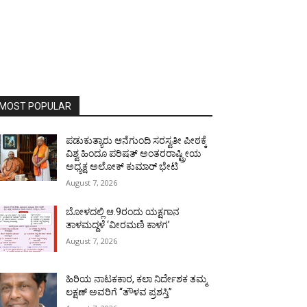
MOST POPULAR
ಪಡುಕುತ್ಯಾರು ಆನೆಗುಂದಿ ಸರಸ್ವತೀ ಪೀಠಕ್ಕೆ
ವಿಶ್ವ ಹಿಂದೂ ಪರಿಷತ್ ಅಂತರರಾಷ್ಟ್ರೀಯ
ಅಧ್ಯಕ್ಷ ಅಲೋಕ್ ಕುಮಾರ್ ಭೇಟಿ
August 7, 2026
ಬೋಳದಲ್ಲಿ ಆ.9ರಂದು ಯಕ್ಷಗಾನ
ತಾಳಮದ್ದಳೆ ‘ವೀರಮಣಿ ಕಾಳಗ’
August 7, 2026
ಹಿರಿಯ ನಾಟಕಕಾರ, ಕಲಾ ನಿರ್ದೇಶಕ ತಮ್ಮ
ಲಕ್ಷಣ್ ಅವರಿಗೆ “ತೌಳವ ಪ್ರಶಸ್ತಿ”