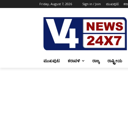
Friday, August 7, 2026
Sign in / Join
ಮುಖಪುಟ
ಕರ
ಮುಖಪುಟ
ಕರಾವಳಿ
ರಾಜ್ಯ
ರಾಷ್ಟ್ರೀಯ