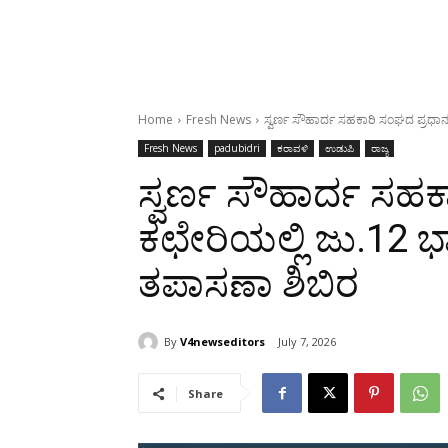
Home
Fresh News
ಸ್ವರ್ಣ ಸೌಹಾರ್ದ ಸಹಕಾರಿ ಸಂಘದ ಪ್ರಧಾನ
Fresh News
padubidri
ಕರಾವಳಿ
ಉಡುಪಿ
ರಾಜ್ಯ
ಸ್ವರ್ಣ ಸೌಹಾರ್ದ ಸಹ
ಕಛೇರಿಯಲ್ಲಿ ಜು.12 
ತಪಾಸಣಾ ಶಿಬಿರ
By
V4newseditors
July 7, 2026
Share