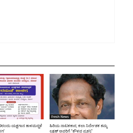
Fresh News
9ರಂದು ಯಕ್ಷಗಾನ ತಾಳಮದ್ದಳೆ
ಹಿರಿಯ ನಾಟಕಕಾರ, ಕಲಾ ನಿರ್ದೇಶಕ ತಮ್ಮ
ಳಗ’
ಲಕ್ಷಣ್ ಅವರಿಗೆ “ತೌಳವ ಪ್ರಶಸ್ತಿ”