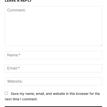
LEAVE A REPLY
Comment:
Na
Ema
Web
Save my name, email, and website in this browser for the
next time I comment.