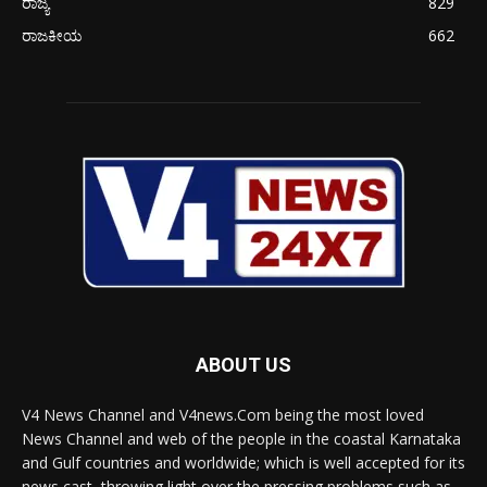
ರಾಜ್ಯ
829
ರಾಜಕೀಯ
662
ABOUT US
V4 News Channel and V4news.Com being the most loved
News Channel and web of the people in the coastal Karnataka
and Gulf countries and worldwide; which is well accepted for its
news cast, throwing light over the pressing problems such as