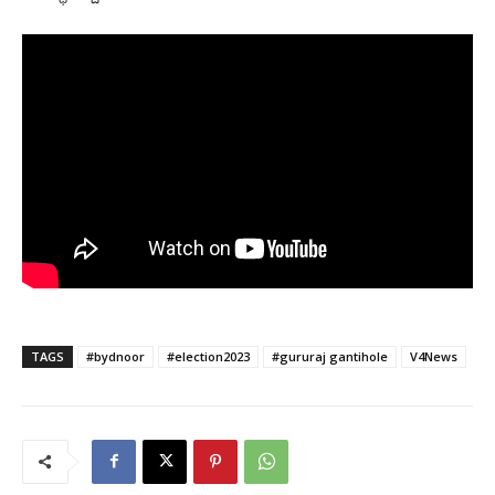
TAGS
#bydnoor
#election2023
#gururaj gantihole
V4News