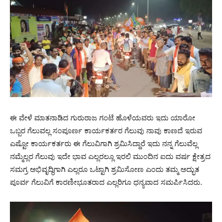
ಈ ವೇಳೆ ಮಾತನಾಡಿದ ಗುರುರಾಜ ಗಂಟೆ ಹೊಳೆಯವರು ಇದು ಯಾರೋ
ಒಬ್ಬರ ಗೆಲುವಲ್ಲ ಸಂಪೂರ್ಣ ಕಾರ್ಯಕರ್ತರ ಗೆಲುವು ನಾವು ಕಾಣದೆ ಇರುವ
ಎಷ್ಟೋ ಕಾರ್ಯಕರ್ತರು ಈ ಗೆಲುವಿಗಾಗಿ ಶ್ರಮಿಸಿದ್ದಾರೆ ಇದು ನನ್ನ ಗೆಲುವೆಲ್ಲ
ನಮ್ಮೆಲ್ಲರ ಗೆಲುವು ಇದೇ ಭಾವ ಎಲ್ಲರಲ್ಲೂ ಇರಲಿ ಮುಂದಿನ ಐದು ವರ್ಷ ಕ್ಷೇತ್ರದ
ಸಮಗ್ರ ಅಭಿವೃದ್ಧಿಗಾಗಿ ಎಲ್ಲರೂ ಒಟ್ಟಾಗಿ ಶ್ರಮಿಸೋಣ ಎಂದು ತಮ್ಮ ಅದ್ಭುತ
ಪೂರ್ವ ಗೆಲುವಿಗೆ ಕಾರಣೀಭೂತರಾದ ಎಲ್ಲರಿಗೂ ಧನ್ಯವಾದ ಸಮರ್ಪಿಸಿದರು.