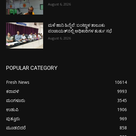
August 6, 2026
ಮಳೆ ಹಾನಿ ಹಿನ್ನೆಲೆ: ಬಂಟ್ವಾಳ ತಾಲೂಕು
ಪಂಚಾಯತ್‌ನಲ್ಲಿ ಅಧಿಕಾರಿಗಳ ತುರ್ತು ಸಭೆ
August 6, 2026
POPULAR CATEGORY
Fresh News
10614
ಕರಾವಳಿ
9993
ಮಂಗಳೂರು
3545
ಉಡುಪಿ
1906
ಪುತ್ತೂರು
969
ಮೂಡಬಿದರೆ
858