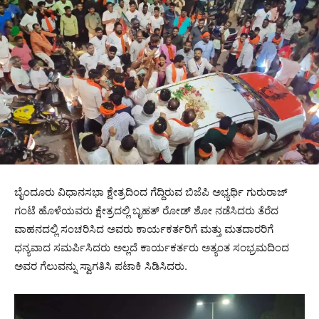
ಬೈಂದೂರು ವಿಧಾನಸಭಾ ಕ್ಷೇತ್ರದಿಂದ ಗೆದ್ದಿರುವ ಬಿಜೆಪಿ ಅಭ್ಯರ್ಥಿ ಗುರುರಾಜ್
ಗಂಟೆ ಹೊಳೆಯವರು ಕ್ಷೇತ್ರದಲ್ಲಿ ಬೃಹತ್ ರೋಡ್ ಶೋ ನಡೆಸಿದರು ತೆರೆದ
ವಾಹನದಲ್ಲಿ ಸಂಚರಿಸಿದ ಅವರು ಕಾರ್ಯಕರ್ತರಿಗೆ ಮತ್ತು ಮತದಾರರಿಗೆ
ಧನ್ಯವಾದ ಸಮರ್ಪಿಸಿದರು ಅಲ್ಲದೆ ಕಾರ್ಯಕರ್ತರು ಅತ್ಯಂತ ಸಂಭ್ರಮದಿಂದ
ಅವರ ಗೆಲುವನ್ನು ಸ್ವಾಗತಿಸಿ ಪಟಾಕಿ ಸಿಡಿಸಿದರು.