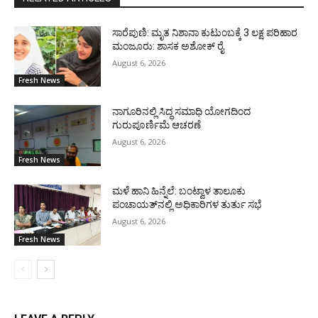
ಸಾರೆಪುಣಿ: ಮೃತ ನಿಶಾನಾ ಕುಟುಂಬಕ್ಕೆ 3 ಲಕ್ಷ ಪರಿಹಾರ
ಮಂಜೂರು: ಶಾಸಕ ಅಶೋಕ್ ರೈ
August 6, 2026
Fresh News
ನಾಗೂರಿನಲ್ಲಿ ಸಿದ್ಧ ಸಮಾಧಿ ಯೋಗದಿಂದ
ಗುರುಪೂರ್ಣಿಮೆ ಆಚರಣೆ
August 6, 2026
Fresh News
ಮಳೆ ಹಾನಿ ಹಿನ್ನೆಲೆ: ಬಂಟ್ವಾಳ ತಾಲೂಕು
ಪಂಚಾಯತ್‌ನಲ್ಲಿ ಅಧಿಕಾರಿಗಳ ತುರ್ತು ಸಭೆ
August 6, 2026
Fresh News