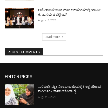
ಅಮೇರಿಕಾದ ಬಾನಾ ಮಹಾ ಅಧಿವೇಶನದಲ್ಲಿ ರಾಜರ್ಷಿ
ಕೆ. ವಾಸುದೇವ ಶೆಟ್ಟಿ ಭಾಗಿ
August 6, 2026
Load more
RECENT COMMENTS
EDITOR PICKS
ಸಾರೆಪುಣಿ: ಮೃತ ನಿಶಾನಾ ಕುಟುಂಬಕ್ಕೆ 3 ಲಕ್ಷ ಪರಿಹಾರ
ಮಂಜೂರು: ಶಾಸಕ ಅಶೋಕ್ ರೈ
August 6, 2026