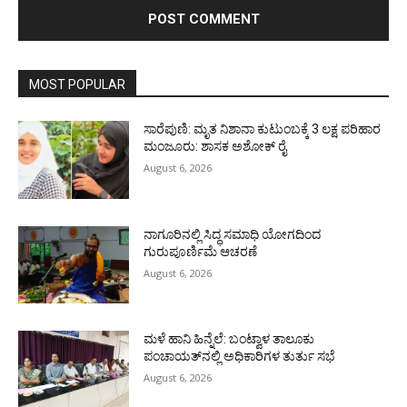
MOST POPULAR
ಸಾರೆಪುಣಿ: ಮೃತ ನಿಶಾನಾ ಕುಟುಂಬಕ್ಕೆ 3 ಲಕ್ಷ ಪರಿಹಾರ
ಮಂಜೂರು: ಶಾಸಕ ಅಶೋಕ್ ರೈ
August 6, 2026
ನಾಗೂರಿನಲ್ಲಿ ಸಿದ್ಧ ಸಮಾಧಿ ಯೋಗದಿಂದ
ಗುರುಪೂರ್ಣಿಮೆ ಆಚರಣೆ
August 6, 2026
ಮಳೆ ಹಾನಿ ಹಿನ್ನೆಲೆ: ಬಂಟ್ವಾಳ ತಾಲೂಕು
ಪಂಚಾಯತ್‌ನಲ್ಲಿ ಅಧಿಕಾರಿಗಳ ತುರ್ತು ಸಭೆ
August 6, 2026