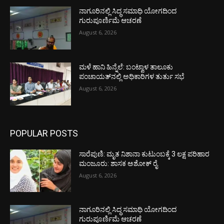
ನಾಗೂರಿನಲ್ಲಿ ಸಿದ್ಧ ಸಮಾಧಿ ಯೋಗದಿಂದ
ಗುರುಪೂರ್ಣಿಮೆ ಆಚರಣೆ
August 6, 2026
ಮಳೆ ಹಾನಿ ಹಿನ್ನೆಲೆ: ಬಂಟ್ವಾಳ ತಾಲೂಕು
ಪಂಚಾಯತ್‌ನಲ್ಲಿ ಅಧಿಕಾರಿಗಳ ತುರ್ತು ಸಭೆ
August 6, 2026
POPULAR POSTS
ಸಾರೆಪುಣಿ: ಮೃತ ನಿಶಾನಾ ಕುಟುಂಬಕ್ಕೆ 3 ಲಕ್ಷ ಪರಿಹಾರ
ಮಂಜೂರು: ಶಾಸಕ ಅಶೋಕ್ ರೈ
August 6, 2026
ನಾಗೂರಿನಲ್ಲಿ ಸಿದ್ಧ ಸಮಾಧಿ ಯೋಗದಿಂದ
ಗುರುಪೂರ್ಣಿಮೆ ಆಚರಣೆ