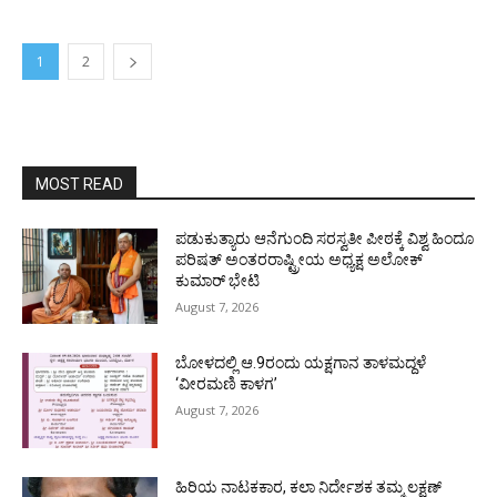
1
2
MOST READ
ಪಡುಕುತ್ಯಾರು ಆನೆಗುಂದಿ ಸರಸ್ವತೀ ಪೀಠಕ್ಕೆ ವಿಶ್ವ ಹಿಂದೂ
ಪರಿಷತ್ ಅಂತರರಾಷ್ಟ್ರೀಯ ಅಧ್ಯಕ್ಷ ಅಲೋಕ್
ಕುಮಾರ್ ಭೇಟಿ
August 7, 2026
ಬೋಳದಲ್ಲಿ ಆ.9ರಂದು ಯಕ್ಷಗಾನ ತಾಳಮದ್ದಳೆ
‘ವೀರಮಣಿ ಕಾಳಗ’
August 7, 2026
ಹಿರಿಯ ನಾಟಕಕಾರ, ಕಲಾ ನಿರ್ದೇಶಕ ತಮ್ಮ ಲಕ್ಷಣ್