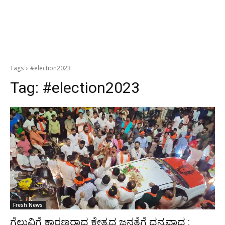
Tags
#election2023
Tag:
#election2023
Fresh News
ಗೆಲುವಿಗೆ ಕಾರಣರಾದ ಕ್ಷೇತ್ರದ ಜನತೆಗೆ ಧನ್ಯವಾದ :