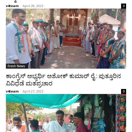
v4team
-
April 28, 2023
0
Fresh News
ಕಾಂಗ್ರೆಸ್ ಅಭ್ಯರ್ಥಿ ಅಶೋಕ್ ಕುಮಾರ್ ರೈ : ಪುತ್ತೂರಿನ
ವಿವಿಧೆಡೆ ಮತಪ್ರಚಾರ
v4team
-
April 27, 2023
0