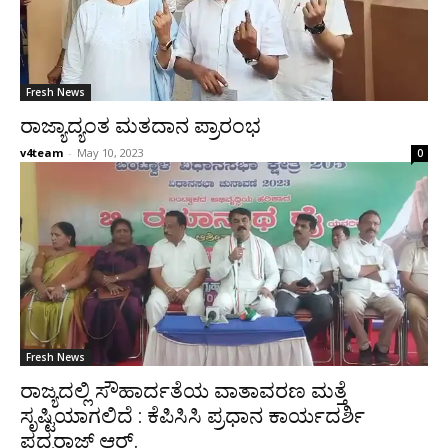
Fresh News
ರಾಜ್ಯಾದ್ಯಂತ ಮತದಾನ ಪ್ರಾರಂಭ
v4team
-
May 10, 2023
0
Fresh News
ರಾಜ್ಯದಲ್ಲಿ ಸೌಹಾರ್ದತೆಯ ವಾತಾವರಣ ಮತ್ತೆ
ಸೃಷ್ಟಿಯಾಗಲಿದೆ : ಕೆಪಿಸಿಸಿ ಪ್ರಧಾನ ಕಾರ್ಯದರ್ಶಿ
ಪದ್ಮರಾಜ್ ಆರ್.