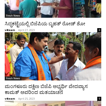
Fresh News
ಸಿದ್ಧಕಟ್ಟೆಯಲ್ಲಿ ಬಿಜೆಪಿಯ ಬೃಹತ್ ರೋಡ್ ಶೋ
v4team
-
April 27, 2023
0
Fresh News
ಮಂಗಳೂರು ದಕ್ಷಿಣ ಬಿಜೆಪಿ ಅಭ್ಯರ್ಥಿ ವೇದವ್ಯಾಸ
ಕಾಮತ್ ಅವರಿಂದ ಮತಯಾಚನೆ
v4team
-
April 25, 2023
0