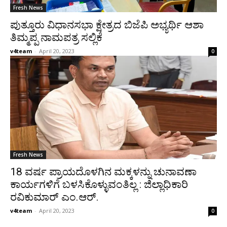
Fresh News
ಪುತ್ತೂರು ವಿಧಾನಸಭಾ ಕ್ಷೇತ್ರದ ಬಿಜೆಪಿ ಅಭ್ಯರ್ಥಿ ಆಶಾ
ತಿಮ್ಮಪ್ಪ ನಾಮಪತ್ರ ಸಲ್ಲಿಕೆ
v4team
-
April 20, 2023
0
Fresh News
18 ವರ್ಷ ಪ್ರಾಯದೊಳಗಿನ ಮಕ್ಕಳನ್ನು ಚುನಾವಣಾ
ಕಾರ್ಯಗಳಿಗೆ ಬಳಸಿಕೊಳ್ಳುವಂತಿಲ್ಲ : ಜಿಲ್ಲಾಧಿಕಾರಿ
ರವಿಕುಮಾರ್ ಎಂ.ಆರ್.
v4team
-
April 20, 2023
0