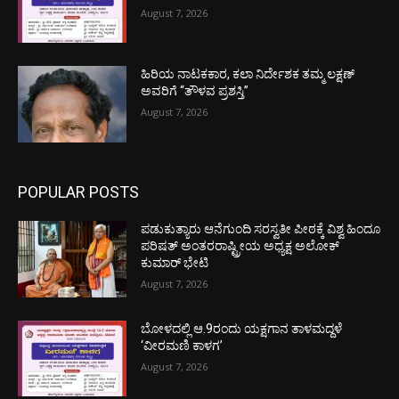
August 7, 2026
ಹಿರಿಯ ನಾಟಕಕಾರ, ಕಲಾ ನಿರ್ದೇಶಕ ತಮ್ಮ ಲಕ್ಷಣ್
ಅವರಿಗೆ “ತೌಳವ ಪ್ರಶಸ್ತಿ”
August 7, 2026
POPULAR POSTS
ಪಡುಕುತ್ಯಾರು ಆನೆಗುಂದಿ ಸರಸ್ವತೀ ಪೀಠಕ್ಕೆ ವಿಶ್ವ ಹಿಂದೂ
ಪರಿಷತ್ ಅಂತರರಾಷ್ಟ್ರೀಯ ಅಧ್ಯಕ್ಷ ಅಲೋಕ್
ಕುಮಾರ್ ಭೇಟಿ
August 7, 2026
ಬೋಳದಲ್ಲಿ ಆ.9ರಂದು ಯಕ್ಷಗಾನ ತಾಳಮದ್ದಳೆ
‘ವೀರಮಣಿ ಕಾಳಗ’
August 7, 2026