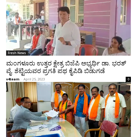
Fresh News
ಮಂಗಳೂರು ಉತ್ತರ ಕ್ಷೇತ್ರ ಬಿಜೆಪಿ ಅಭ್ಯರ್ಥಿ ಡಾ. ಭರತ್
ವೈ. ಶೆಟ್ಟಿಯವರ ಪ್ರಗತಿ ಪಥ ಕೈಪಿಡಿ ಬಿಡುಗಡೆ
v4team
-
April 25, 2023
0