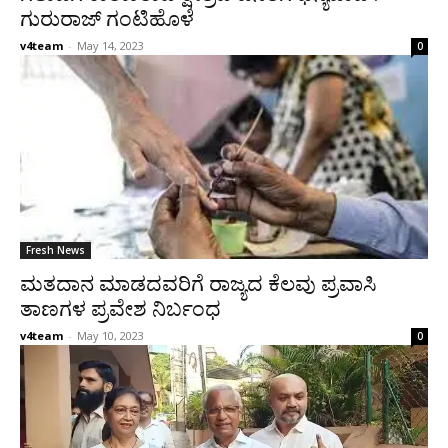
ಗುರುರಾಜ್ ಗಂಟಿಹೊಳೆ
v4team
-
May 14, 2023
0
Fresh News
ಮತದಾನ ಮಾಡದವರಿಗೆ ರಾಜ್ಯದ ಕೆಲವು ಪ್ರವಾಸಿ
ತಾಣಗಳ ಪ್ರವೇಶ ನಿರ್ಬಂಧ
v4team
-
May 10, 2023
0