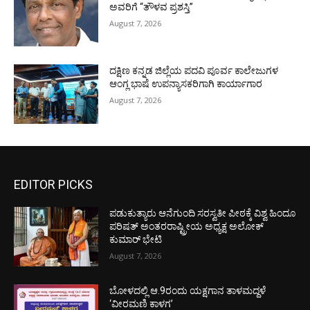
ಅವರಿಗೆ “ತೌಳವ ಪ್ರಶಸ್ತಿ”
August 7, 2026
ದಕ್ಷಿಣ ಕನ್ನಡ ಜಿಲ್ಲೆಯ ಪದವಿ ಪೂರ್ವ ಕಾಲೇಜುಗಳ
ಆಂಗ್ಲ ಭಾಷೆ ಉಪನ್ಯಾಸಕರಿಗಾಗಿ ಕಾರ್ಯಾಗಾರ
August 7, 2026
EDITOR PICKS
ಪಡುಕುತ್ಯಾರು ಆನೆಗುಂದಿ ಸರಸ್ವತೀ ಪೀಠಕ್ಕೆ ವಿಶ್ವ ಹಿಂದೂ
ಪರಿಷತ್ ಅಂತರರಾಷ್ಟ್ರೀಯ ಅಧ್ಯಕ್ಷ ಅಲೋಕ್
ಕುಮಾರ್ ಭೇಟಿ
August 7, 2026
ಬೋಳದಲ್ಲಿ ಆ.9ರಂದು ಯಕ್ಷಗಾನ ತಾಳಮದ್ದಳೆ
‘ವೀರಮಣಿ ಕಾಳಗ’