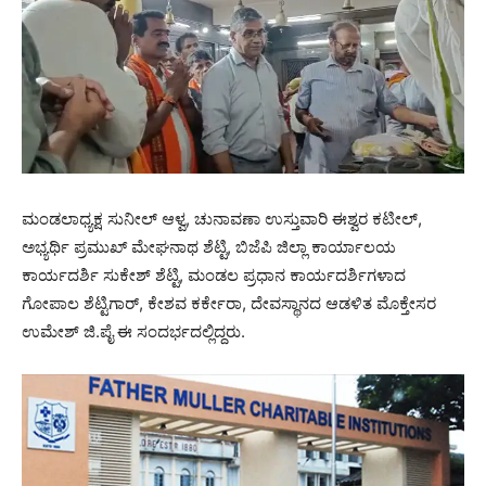
ಮಂಡಲಾಧ್ಯಕ್ಷ ಸುನೀಲ್ ಆಳ್ವ, ಚುನಾವಣಾ ಉಸ್ತುವಾರಿ ಈಶ್ವರ ಕಟೀಲ್,
ಅಭ್ಯರ್ಥಿ ಪ್ರಮುಖ್ ಮೇಘನಾಥ ಶೆಟ್ಟಿ, ಬಿಜೆಪಿ ಜಿಲ್ಲಾ ಕಾರ್ಯಾಲಯ
ಕಾರ್ಯದರ್ಶಿ ಸುಕೇಶ್ ಶೆಟ್ಟಿ, ಮಂಡಲ ಪ್ರಧಾನ ಕಾರ್ಯದರ್ಶಿಗಳಾದ
ಗೋಪಾಲ ಶೆಟ್ಟಿಗಾರ್, ಕೇಶವ ಕರ್ಕೇರಾ, ದೇವಸ್ಥಾನದ ಆಡಳಿತ ಮೊಕ್ತೇಸರ
ಉಮೇಶ್ ಜಿ.ಪೈ ಈ ಸಂದರ್ಭದಲ್ಲಿದ್ದರು.