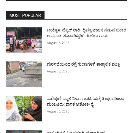
MOST POPULAR
ಬಂಟ್ವಾಳ: ಟಿಪ್ಪರ್ ಲಾರಿ- ದ್ವಿಚಕ್ರ ವಾಹನ ನಡುವೆ ಭೀಕರ
ಅಪಘಾತ :ಸವಾರರಿಬ್ಬರಿಗೆ ಗಂಭೀರ ಗಾಯ
August 6, 2026
ಪುರಸಭೆಯಿಂದ ರಸ್ತೆ ಗುಂಡಿಗಳಿಗೆ ತಾತ್ಕಾಲಿಕ ಮುಕ್ತಿ
August 6, 2026
ಸಾರೆಪುಣಿ: ಮೃತ ನಿಶಾನಾ ಕುಟುಂಬಕ್ಕೆ 3 ಲಕ್ಷ ಪರಿಹಾರ
ಮಂಜೂರು: ಶಾಸಕ ಅಶೋಕ್ ರೈ
August 6, 2026
ನಾಗೂರಿನಲ್ಲಿ ಸಿದ್ಧ ಸಮಾಧಿ ಯೋಗದಿಂದ