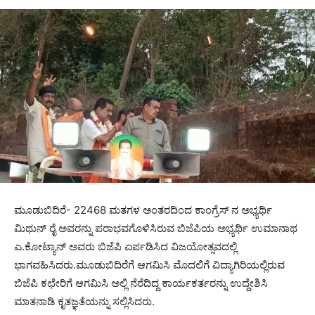
ಮೂಡುಬಿದಿರೆ- 22468 ಮತಗಳ ಅಂತರದಿಂದ ಕಾಂಗ್ರೆಸ್ ನ ಅಭ್ಯರ್ಥಿ
ಮಿಥುನ್ ರೈ ಅವರನ್ನು ಪರಾಭವಗೊಳಿಸಿರುವ ಬಿಜೆಪಿಯ ಅಭ್ಯರ್ಥಿ ಉಮಾನಾಥ
ಎ.ಕೋಟ್ಯಾನ್ ಅವರು ಬಿಜೆಪಿ ಏರ್ಪಡಿಸಿದ ವಿಜಯೋತ್ಸವದಲ್ಲಿ
ಭಾಗವಹಿಸಿದರು.ಮೂಡುಬಿದಿರೆಗೆ ಆಗಮಿಸಿ ಮೊದಲಿಗೆ ವಿದ್ಯಾಗಿರಿಯಲ್ಲಿರುವ
ಬಿಜೆಪಿ ಕಛೇರಿಗೆ ಆಗಮಿಸಿ ಅಲ್ಲಿ ನೆರೆದಿದ್ದ ಕಾರ್ಯಕರ್ತರನ್ನು ಉದ್ದೇಶಿಸಿ
ಮಾತನಾಡಿ ಕೃತಜ್ಞತೆಯನ್ನು ಸಲ್ಲಿಸಿದರು.