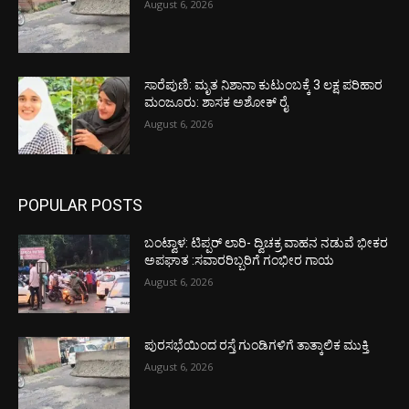
August 6, 2026
ಸಾರೆಪುಣಿ: ಮೃತ ನಿಶಾನಾ ಕುಟುಂಬಕ್ಕೆ 3 ಲಕ್ಷ ಪರಿಹಾರ
ಮಂಜೂರು: ಶಾಸಕ ಅಶೋಕ್ ರೈ
August 6, 2026
POPULAR POSTS
ಬಂಟ್ವಾಳ: ಟಿಪ್ಪರ್ ಲಾರಿ- ದ್ವಿಚಕ್ರ ವಾಹನ ನಡುವೆ ಭೀಕರ
ಅಪಘಾತ :ಸವಾರರಿಬ್ಬರಿಗೆ ಗಂಭೀರ ಗಾಯ
August 6, 2026
ಪುರಸಭೆಯಿಂದ ರಸ್ತೆ ಗುಂಡಿಗಳಿಗೆ ತಾತ್ಕಾಲಿಕ ಮುಕ್ತಿ
August 6, 2026