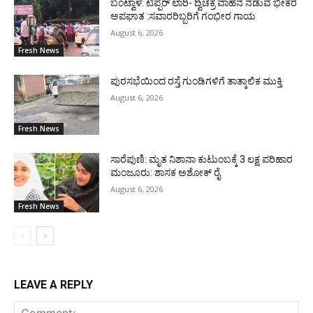
ಬಂಟ್ವಾಳ: ಟಿಪ್ಪರ್ ಲಾರಿ- ದ್ವಿಚಕ್ರ ವಾಹನ ನಡುವೆ ಭೀಕರ
ಅಪಘಾತ :ಸವಾರರಿಬ್ಬರಿಗೆ ಗಂಭೀರ ಗಾಯ
August 6, 2026
Fresh News
ಪುರಸಭೆಯಿಂದ ರಸ್ತೆ ಗುಂಡಿಗಳಿಗೆ ತಾತ್ಕಾಲಿಕ ಮುಕ್ತಿ
August 6, 2026
Fresh News
ಸಾರೆಪುಣಿ: ಮೃತ ನಿಶಾನಾ ಕುಟುಂಬಕ್ಕೆ 3 ಲಕ್ಷ ಪರಿಹಾರ
ಮಂಜೂರು: ಶಾಸಕ ಅಶೋಕ್ ರೈ
August 6, 2026
Fresh News
LEAVE A REPLY