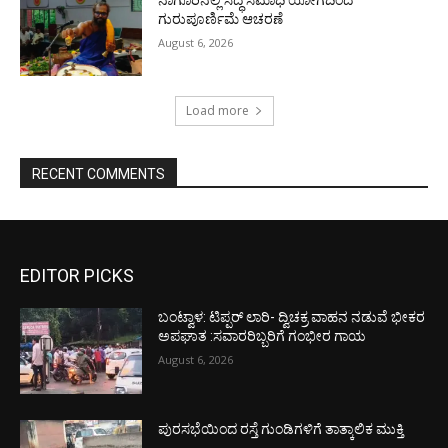
ಗುರುಪೂರ್ಣಿಮೆ ಆಚರಣೆ
August 6, 2026
Load more
RECENT COMMENTS
EDITOR PICKS
ಬಂಟ್ವಾಳ: ಟಿಪ್ಪರ್ ಲಾರಿ- ದ್ವಿಚಕ್ರ ವಾಹನ ನಡುವೆ ಭೀಕರ
ಅಪಘಾತ :ಸವಾರರಿಬ್ಬರಿಗೆ ಗಂಭೀರ ಗಾಯ
August 6, 2026
ಪುರಸಭೆಯಿಂದ ರಸ್ತೆ ಗುಂಡಿಗಳಿಗೆ ತಾತ್ಕಾಲಿಕ ಮುಕ್ತಿ