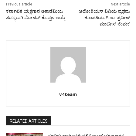
Previous article
Next article
ಕರ್ನಾಟಕ ಯಕ್ಷಗಾನ ಅಕಾಡೆಮಿಯ
ಅಲೋಶಿಯಸ್ ವಿವಿಯ ಪ್ರಥಮ
ಸದಸ್ಯರಾಗಿ ಮೋಹನ್ ಕೊಪ್ಪಲ ಆಯ್ಕೆ
ಕುಲಪತಿಯಾಗಿ ಡಾ. ಪ್ರವೀಣ್
ಮಾರ್ಟಿಸ್ ನೇಮಕ
v4team
RELATED ARTICLES
ಸಂಸ್ಥೆಯ ಕಾರ್ಯಚಟುವಟಿಕೆ ದಾಖಲೀಕರಣ ಅಗತ್ಯ-