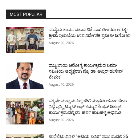
MOST POPULAR
ಸಂಸ್ಥೆಯ ಕಾರ್ಯಚಟುವಟಿಕೆ ದಾಖಲೀಕರಣ ಅಗತ್ಯ-
ಕ್ರೀಡಾ ಇಲಾಖೆಯ ಉಪ ನಿರ್ದೇಶಕ ಪ್ರದೀಪ್ ಡಿಸೋಜಾ
August 10, 2026
ರಾಜ್ಯ ಬಾಯಿ ಆರೋಗ್ಯ ಕಾರ್ಯಕ್ರಮದ ವಿಷನ್
ಸಮಿತಿಯ ಅಧ್ಯಕ್ಷರಾಗಿ ಪ್ರೊ. ಡಾ. ಅಖ್ತರ್ ಹುಸೇನ್
ನೇಮಕ
August 10, 2026
ಸತ್ಯವೇ ಮಾಧ್ಯಮ ಸಿಬ್ಬಂದಿಗೆ ಮಾನದಂಡವಾಗಬೇಕು:
ನಿಟ್ಟೆ ಇನ್ಸ್ಟಿಟ್ಯೂಟ್ ಆಫ್ ಕಮ್ಯುನಿಕೇಷನ್ ದಿಕ್ಸೂಚಿ
ಕಾರ್ಯಕ್ರಮದಲ್ಲಿ ಡಾ. ಹರ್ಷ ಹಾಲಹಳ್ಳಿ ಅಭಿಮತ
August 10, 2026
ಪಾದೆಬೆಟ್ಟುವಿನಲ್ಲಿ “ಆಟಿಯ ಐಸಿರಿ’’ ಸಂಭ್ರಮದಲ್ಲಿ 35