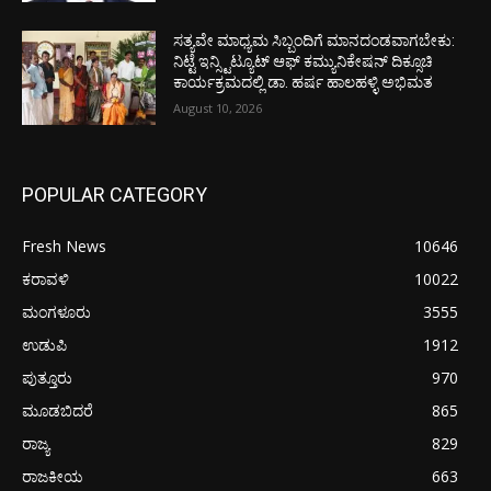
ಸತ್ಯವೇ ಮಾಧ್ಯಮ ಸಿಬ್ಬಂದಿಗೆ ಮಾನದಂಡವಾಗಬೇಕು:
ನಿಟ್ಟೆ ಇನ್ಸ್ಟಿಟ್ಯೂಟ್ ಆಫ್ ಕಮ್ಯುನಿಕೇಷನ್ ದಿಕ್ಸೂಚಿ
ಕಾರ್ಯಕ್ರಮದಲ್ಲಿ ಡಾ. ಹರ್ಷ ಹಾಲಹಳ್ಳಿ ಅಭಿಮತ
August 10, 2026
POPULAR CATEGORY
Fresh News
10646
ಕರಾವಳಿ
10022
ಮಂಗಳೂರು
3555
ಉಡುಪಿ
1912
ಪುತ್ತೂರು
970
ಮೂಡಬಿದರೆ
865
ರಾಜ್ಯ
829
ರಾಜಕೀಯ
663