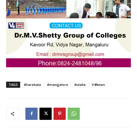
TAGS
#harekala
#mangalore
#ulalla
V4News