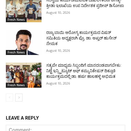
ಕ್ರೀಡಾ ಇಲಾಖೆಯ ಉಪ ನಿರ್ದೇಶಕ ಪ್ರದೀಪ್ ಡಿಸೋಜಾ
August 10, 2026
Fresh News
ರಾಜ್ಯ ಬಾಯಿ ಆರೋಗ್ಯ ಕಾರ್ಯಕ್ರಮದ ವಿಷನ್
ಸಮಿತಿಯ ಅಧ್ಯಕ್ಷರಾಗಿ ಪ್ರೊ. ಡಾ. ಅಖ್ತರ್ ಹುಸೇನ್
ನೇಮಕ
August 10, 2026
Fresh News
ಸತ್ಯವೇ ಮಾಧ್ಯಮ ಸಿಬ್ಬಂದಿಗೆ ಮಾನದಂಡವಾಗಬೇಕು:
ನಿಟ್ಟೆ ಇನ್ಸ್ಟಿಟ್ಯೂಟ್ ಆಫ್ ಕಮ್ಯುನಿಕೇಷನ್ ದಿಕ್ಸೂಚಿ
ಕಾರ್ಯಕ್ರಮದಲ್ಲಿ ಡಾ. ಹರ್ಷ ಹಾಲಹಳ್ಳಿ ಅಭಿಮತ
August 10, 2026
Fresh News
LEAVE A REPLY