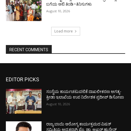
ಬಗೆಯ ಆಟಿ ತಿಂಡಿ–ತಿನಿಸುಗಳು
August 10, 2026
Load more
RECENT COMMENTS
EDITOR PICKS
ಸಂಸ್ಥೆಯ ಕಾರ್ಯಚಟುವಟಿಕೆ ದಾಖಲೀಕರಣ ಅಗತ್ಯ-
ಕ್ರೀಡಾ ಇಲಾಖೆಯ ಉಪ ನಿರ್ದೇಶಕ ಪ್ರದೀಪ್ ಡಿಸೋಜಾ
August 10, 2026
ರಾಜ್ಯ ಬಾಯಿ ಆರೋಗ್ಯ ಕಾರ್ಯಕ್ರಮದ ವಿಷನ್
ಸಮಿತಿಯ ಅಧ್ಯಕ್ಷರಾಗಿ ಪ್ರೊ. ಡಾ. ಅಖ್ತರ್ ಹುಸೇನ್