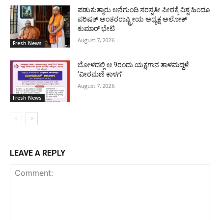
ಪಡುಕುತ್ಯಾರು ಆನೆಗುಂದಿ ಸರಸ್ವತೀ ಪೀಠಕ್ಕೆ ವಿಶ್ವ ಹಿಂದೂ
ಪರಿಷತ್ ಅಂತರರಾಷ್ಟ್ರೀಯ ಅಧ್ಯಕ್ಷ ಅಲೋಕ್
ಕುಮಾರ್ ಭೇಟಿ
August 7, 2026
Fresh News
ಬೋಳದಲ್ಲಿ ಆ.9ರಂದು ಯಕ್ಷಗಾನ ತಾಳಮದ್ದಳೆ
‘ವೀರಮಣಿ ಕಾಳಗ’
August 7, 2026
Fresh News
LEAVE A REPLY