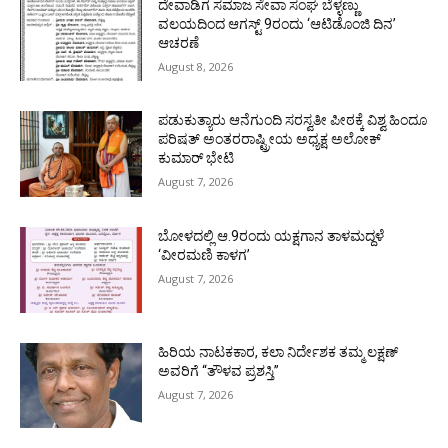
ದೇವಾಡಿಗ ಸಮಾಜ ಸೇವಾ ಸಂಘ ಬೆಳ್ಳಣ್ಣು
ವಲಯದಿಂದ ಆಗಸ್ಟ್ 9ರಂದು ‘ಆಟಿಡೊಂಜಿ ದಿನ’
ಆಚರಣೆ
August 8, 2026
ಪಡುಕುತ್ಯಾರು ಆನೆಗುಂದಿ ಸರಸ್ವತೀ ಪೀಠಕ್ಕೆ ವಿಶ್ವ ಹಿಂದೂ
ಪರಿಷತ್ ಅಂತರರಾಷ್ಟ್ರೀಯ ಅಧ್ಯಕ್ಷ ಅಲೋಕ್
ಕುಮಾರ್ ಭೇಟಿ
August 7, 2026
ಬೋಳದಲ್ಲಿ ಆ.9ರಂದು ಯಕ್ಷಗಾನ ತಾಳಮದ್ದಳೆ
‘ವೀರಮಣಿ ಕಾಳಗ’
August 7, 2026
ಹಿರಿಯ ನಾಟಕಕಾರ, ಕಲಾ ನಿರ್ದೇಶಕ ತಮ್ಮ ಲಕ್ಷಣ್
ಅವರಿಗೆ “ತೌಳವ ಪ್ರಶಸ್ತಿ”
August 7, 2026