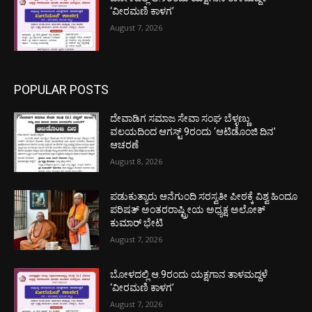
‘ವೀರಮಣಿ ಕಾಳಗ’
August 7, 2026
POPULAR POSTS
ದೇವಾಡಿಗ ಸಮಾಜ ಸೇವಾ ಸಂಘ ಬೆಳ್ಳಣ್ಣು
ವಲಯದಿಂದ ಆಗಸ್ಟ್ 9ರಂದು ‘ಆಟಿಡೊಂಜಿ ದಿನ’
ಆಚರಣೆ
August 8, 2026
ಪಡುಕುತ್ಯಾರು ಆನೆಗುಂದಿ ಸರಸ್ವತೀ ಪೀಠಕ್ಕೆ ವಿಶ್ವ ಹಿಂದೂ
ಪರಿಷತ್ ಅಂತರರಾಷ್ಟ್ರೀಯ ಅಧ್ಯಕ್ಷ ಅಲೋಕ್
ಕುಮಾರ್ ಭೇಟಿ
August 7, 2026
ಬೋಳದಲ್ಲಿ ಆ.9ರಂದು ಯಕ್ಷಗಾನ ತಾಳಮದ್ದಳೆ
‘ವೀರಮಣಿ ಕಾಳಗ’
August 7, 2026