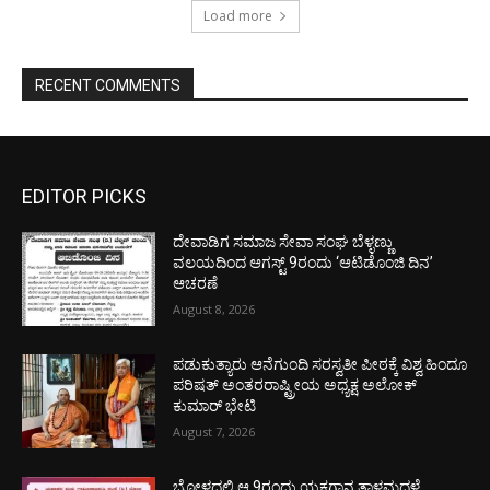
Load more
RECENT COMMENTS
EDITOR PICKS
ದೇವಾಡಿಗ ಸಮಾಜ ಸೇವಾ ಸಂಘ ಬೆಳ್ಳಣ್ಣು
ವಲಯದಿಂದ ಆಗಸ್ಟ್ 9ರಂದು ‘ಆಟಿಡೊಂಜಿ ದಿನ’
ಆಚರಣೆ
August 8, 2026
ಪಡುಕುತ್ಯಾರು ಆನೆಗುಂದಿ ಸರಸ್ವತೀ ಪೀಠಕ್ಕೆ ವಿಶ್ವ ಹಿಂದೂ
ಪರಿಷತ್ ಅಂತರರಾಷ್ಟ್ರೀಯ ಅಧ್ಯಕ್ಷ ಅಲೋಕ್
ಕುಮಾರ್ ಭೇಟಿ
August 7, 2026
ಬೋಳದಲ್ಲಿ ಆ.9ರಂದು ಯಕ್ಷಗಾನ ತಾಳಮದ್ದಳೆ