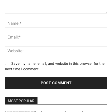
Comment:
Na
Ema
Web
Save my name, email, and website in this browser for the
next time I comment.
MOST POPULAR