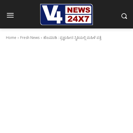
Home
Fresh News
ಹೆಜಮಾಡಿ : ಪ್ರಜ್ಞಾಹೀನ ಸ್ಥಿತಿಯಲ್ಲಿ ಮಹಿಳೆ ಪತ್ತೆ