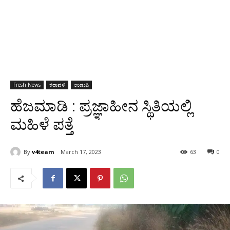
Fresh News
ಕರಾವಳಿ
ಉಡುಪಿ
ಹೆಜಮಾಡಿ : ಪ್ರಜ್ಞಾಹೀನ ಸ್ಥಿತಿಯಲ್ಲಿ
ಮಹಿಳೆ ಪತ್ತೆ
By
v4team
March 17, 2023
63
0