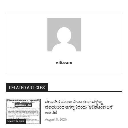
v4team
RELATED ARTICLES
ದೇವಾಡಿಗ ಸಮಾಜ ಸೇವಾ ಸಂಘ ಬೆಳ್ಳಣ್ಣು
ವಲಯದಿಂದ ಆಗಸ್ಟ್ 9ರಂದು ‘ಆಟಿಡೊಂಜಿ ದಿನ’
ಆಚರಣೆ
August 8, 2026
Fresh News