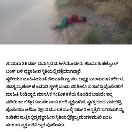
ಸುಮಾರು 35ವರ್ಷ ವಯಸ್ಸಿನ ಮಹಿಳೆಯೋರ್ವರು ಹೆಜಮಾಡಿ ಪೆಟ್ರೋಲ್
ಬಂಕ್ ಬಳಿ ಪ್ರಜ್ಞಾಹೀನ ಸ್ಥಿತಿಯಲ್ಲಿ ಪತ್ತೆಯಾಗಿದ್ದಾರೆ.
ಸ್ಥಳೀಯರ ಮಾಹಿತಿಯಂತೆ ಹೆಜಮಾಡಿ ಗ್ರಾ.ಪಂ. ಅಧ್ಯಕ್ಷ ಪಾಂಡುರಂಗ ಕರ್ಕೇರ,
ಸದಸ್ಯ ಪ್ರಾಣೇಶ್ ಹೆಜಮಾಡಿ ಸ್ಥಳಕ್ಕೆ ಬಂದು ಪರಿಶೀಲಿಸಿ ಪಡುಬಿದ್ರಿ ಪೊಲೀಸರಿಗೆ
ಮಾಹಿತಿ ನೀಡಿದ್ದಾರೆ. ಮಾನಸಿಕ ಸೀಮಿತ ಕಳೆದು ಕೊಂಡಿರ ಬಹುದೇ ಇಲ್ಲ
ನಶೆಯಿಂದ ಬಿದ್ದಿರ ಬಹುದೇ ಎಂಬ ಶಂಕೆ ವ್ಯಕ್ತವಾಗಿದೆ. ಸ್ಥಳಕ್ಕೆ ಬಂದ ಪಡುಬಿದ್ರಿ
ಪೊಲೀಸರು ಅಟೋ ರಿಕ್ಷಾದ ಮೂಲಕ ಮುಲ್ಕಿ ಸರ್ಕಾರಿ ಆಸ್ಪತ್ರೆಗೆ ಸಾಗಿಸಲಾಗಿದ್ದು,
ಕುಡಿತದ ಮತ್ತಿನಲ್ಲಿದ್ದ ಪ್ರಜ್ಞಾಹೀನ ಸ್ಥಿತಿಯಲ್ಲಿದ್ದಿದ್ದು ಮಂಗಳಮುಖಿ ಎಂಬ
ಸಂಶಯ ವ್ಯಕ್ತ ಪಡಿಸಿದ್ದಾರೆ ಪೊಲೀಸರು.