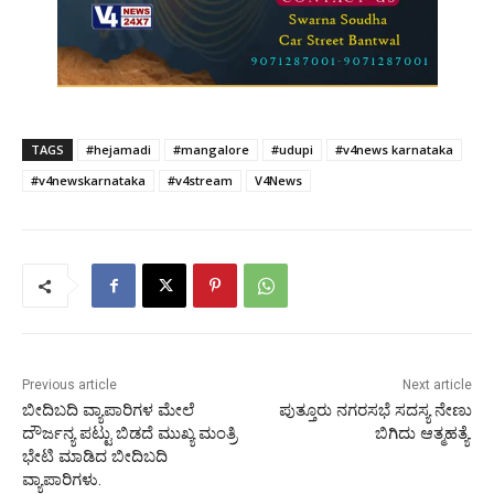
TAGS
#hejamadi
#mangalore
#udupi
#v4news karnataka
#v4newskarnataka
#v4stream
V4News
Previous article
Next article
ಬೀದಿಬದಿ ವ್ಯಾಪಾರಿಗಳ ಮೇಲೆ
ಪುತ್ತೂರು ನಗರಸಭೆ ಸದಸ್ಯ ನೇಣು
ದೌರ್ಜನ್ಯ ಪಟ್ಟು ಬಿಡದೆ ಮುಖ್ಯ ಮಂತ್ರಿ
ಬಿಗಿದು ಆತ್ಮಹತ್ಯೆ.
ಭೇಟಿ ಮಾಡಿದ ಬೀದಿಬದಿ
ವ್ಯಾಪಾರಿಗಳು.