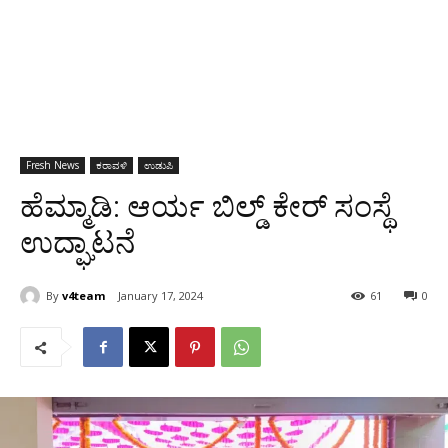
Fresh News
ಕರಾವಳಿ
ಉಡುಪಿ
ಹೆಮ್ಮಾಡಿ: ಆರ್ಯ ಬಿಲ್ಡ್ ಕೇರ್ ಸಂಸ್ಥೆ
ಉದ್ಘಾಟನೆ
By
v4team
January 17, 2024
61
0