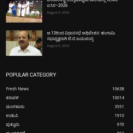
ಐಸಿರ–2026
August 9, 2026
ಆ.13ರಿಂದ ವಿಧಾನಸಭೆ ಅಧಿವೇಶನ: ಹಂಗಾಮಿ
ಸಭಾಧ್ಯಕ್ಷರಾಗಿ ಟಿ.ಬಿ.ಜಯಚಂದ್ರ
August 9, 2026
POPULAR CATEGORY
Fresh News
10638
ಕರಾವಳಿ
10014
ಮಂಗಳೂರು
3551
ಉಡುಪಿ
1910
ಪುತ್ತೂರು
970