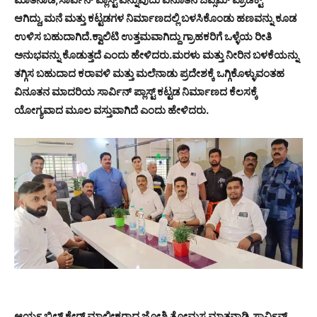
ಆಗಿದ್ದು,ಮನೆ ಮತ್ತು ಕಟ್ಟಡಗಳ ನಿರ್ಮಾಣದಲ್ಲಿ ಬಳಸಿಕೊಂಡು ಹಣವನ್ನು ಕೂಡ
ಉಳಿಸ ಬಹುದಾಗಿದೆ.ಕ್ವಾಲಿಟಿ ಉತ್ತಮವಾಗಿದ್ದು ಗ್ರಾಹಕರಿಗೆ ಒಳ್ಳೆಯ ರೀತಿ
ಅನುಭವನ್ನು ಕೊಡುತ್ತದೆ ಎಂದು ಹೇಳಿದರು.ಮರಳು ಮತ್ತು ನೀರಿನ ಬಳಕೆಯನ್ನು
ತಗ್ಗಿಸ ಬಹುದಾದ ಕರಾವಳಿ ಮತ್ತು ಮಲೆನಾಡು ಪ್ರದೇಶಕ್ಕೆ ಒಗ್ಗಿಕೊಳ್ಳುವಂತಹ
ವಿನೂತನ ಮಾದರಿಯ ಸಾರ್ವಿನ್ ಪ್ಲಾಸ್ಟ್ ಕಟ್ಟಡ ನಿರ್ಮಾಣದ ಕೆಲಸಕ್ಕೆ
ಯೋಗ್ಯವಾದ ಮೂಲ ವಸ್ತುವಾಗಿದೆ ಎಂದು ಹೇಳಿದರು.
ಆರ್ಯ ಬಿಲ್ಡ್ ಕೇರ್ ಮಾಲೀಕರಾದ ಜೋಶಿ ತೋಮಸ ಮಾತನಾಡಿ,ಸಾರ್ವಿನ್