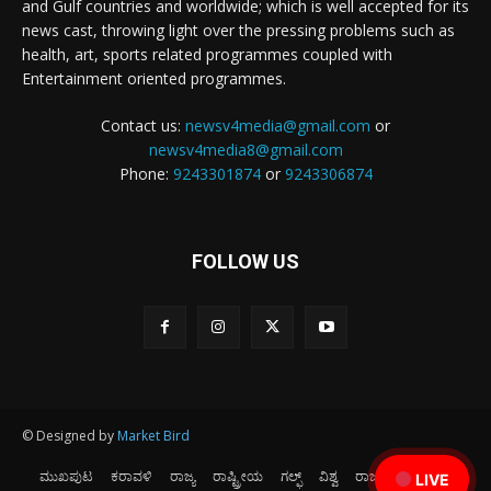
and Gulf countries and worldwide; which is well accepted for its
news cast, throwing light over the pressing problems such as
health, art, sports related programmes coupled with
Entertainment oriented programmes.
Contact us:
newsv4media@gmail.com
or
newsv4media8@gmail.com
Phone:
9243301874
or
9243306874
FOLLOW US
© Designed by
Market Bird
ಮುಖಪುಟ
ಕರಾವಳಿ
ರಾಜ್ಯ
ರಾಷ್ಟ್ರೀಯ
ಗಲ್ಫ್
ವಿಶ್ವ
ರಾಜಕೀಯ
ಕ್ರೀಡೆ
LIVE