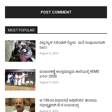
MOST POPULAR
ವಿಟ್ಲ:ಗ್ಯಾಸ್ ಸಿಲಿಂಡರ್ ಸ್ಪೋಟ : ಮನೆ ಸಂಪೂರ್ಣವಾಗಿ
ಜಖಂ
August 9, 2026
ವಂಜಾರಕಟ್ಟೆ ಆಂಗ್ಲಮಾಧ್ಯಮ ಶಾಲೆಯಲ್ಲಿ VEMS
ಐಸಿರ–2026
August 9, 2026
ಆ.13ರಿಂದ ವಿಧಾನಸಭೆ ಅಧಿವೇಶನ: ಹಂಗಾಮಿ
ಸಭಾಧ್ಯಕ್ಷರಾಗಿ ಟಿ.ಬಿ.ಜಯಚಂದ್ರ
August 9, 2026