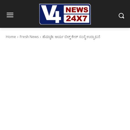
Home
Fresh News
ಹೆಮ್ಮಾಡಿ: ಆರ್ಯ ಬಿಲ್ಡ್ ಕೇರ್ ಸಂಸ್ಥೆ ಉದ್ಘಾಟನೆ