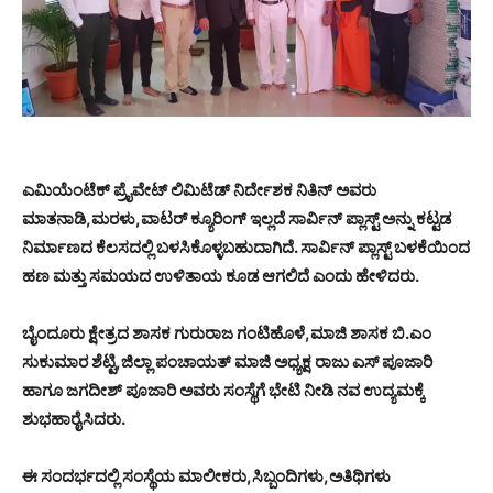
ಎಮಿಯೆಂಟೆಕ್ ಪ್ರೈವೇಟ್ ಲಿಮಿಟೆಡ್ ನಿರ್ದೇಶಕ ನಿತಿನ್ ಅವರು
ಮಾತನಾಡಿ,ಮರಳು,ವಾಟರ್ ಕ್ಯೂರಿಂಗ್ ಇಲ್ಲದೆ ಸಾರ್ವಿನ್ ಪ್ಲಾಸ್ಟ್ ಅನ್ನು ಕಟ್ಟಡ
ನಿರ್ಮಾಣದ ಕೆಲಸದಲ್ಲಿ ಬಳಸಿಕೊಳ್ಳಬಹುದಾಗಿದೆ. ಸಾರ್ವಿನ್ ಪ್ಲಾಸ್ಟ್ ಬಳಕೆಯಿಂದ
ಹಣ ಮತ್ತು ಸಮಯದ ಉಳಿತಾಯ ಕೂಡ ಆಗಲಿದೆ ಎಂದು ಹೇಳಿದರು.
ಬೈಂದೂರು ಕ್ಷೇತ್ರದ ಶಾಸಕ ಗುರುರಾಜ ಗಂಟಿಹೊಳೆ,ಮಾಜಿ ಶಾಸಕ ಬಿ.ಎಂ
ಸುಕುಮಾರ ಶೆಟ್ಟಿ,ಜಿಲ್ಲಾ ಪಂಚಾಯತ್ ಮಾಜಿ ಅಧ್ಯಕ್ಷ ರಾಜು ಎಸ್ ಪೂಜಾರಿ
ಹಾಗೂ ಜಗದೀಶ್ ಪೂಜಾರಿ ಅವರು ಸಂಸ್ಥೆಗೆ ಭೇಟಿ ನೀಡಿ ನವ ಉದ್ಯಮಕ್ಕೆ
ಶುಭಹಾರೈಸಿದರು.
ಈ ಸಂದರ್ಭದಲ್ಲಿ ಸಂಸ್ಥೆಯ ಮಾಲೀಕರು,ಸಿಬ್ಬಂದಿಗಳು,ಅತಿಥಿಗಳು