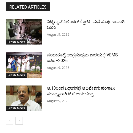
RELATED ARTICLES
ವಿಟ್ಲ:ಗ್ಯಾಸ್ ಸಿಲಿಂಡರ್ ಸ್ಪೋಟ : ಮನೆ ಸಂಪೂರ್ಣವಾಗಿ
ಜಖಂ
August 9, 2026
Fresh News
ವಂಜಾರಕಟ್ಟೆ ಆಂಗ್ಲಮಾಧ್ಯಮ ಶಾಲೆಯಲ್ಲಿ VEMS
ಐಸಿರ–2026
August 9, 2026
Fresh News
ಆ.13ರಿಂದ ವಿಧಾನಸಭೆ ಅಧಿವೇಶನ: ಹಂಗಾಮಿ
ಸಭಾಧ್ಯಕ್ಷರಾಗಿ ಟಿ.ಬಿ.ಜಯಚಂದ್ರ
August 9, 2026
Fresh News