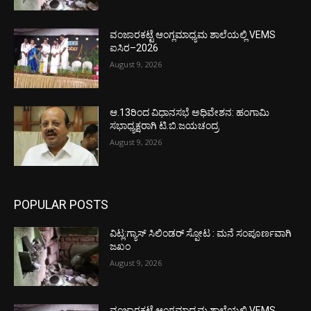
ವಂಜಾರಕಟ್ಟೆ ಆಂಗ್ಲಮಾಧ್ಯಮ ಶಾಲೆಯಲ್ಲಿ VEMS
ಐಸಿರ–2026
August 9, 2026
ಆ.13ರಿಂದ ವಿಧಾನಸಭೆ ಅಧಿವೇಶನ: ಹಂಗಾಮಿ
ಸಭಾಧ್ಯಕ್ಷರಾಗಿ ಟಿ.ಬಿ.ಜಯಚಂದ್ರ
August 9, 2026
POPULAR POSTS
ವಿಟ್ಲ:ಗ್ಯಾಸ್ ಸಿಲಿಂಡರ್ ಸ್ಪೋಟ : ಮನೆ ಸಂಪೂರ್ಣವಾಗಿ
ಜಖಂ
August 9, 2026
ವಂಜಾರಕಟ್ಟೆ ಆಂಗ್ಲಮಾಧ್ಯಮ ಶಾಲೆಯಲ್ಲಿ VEMS