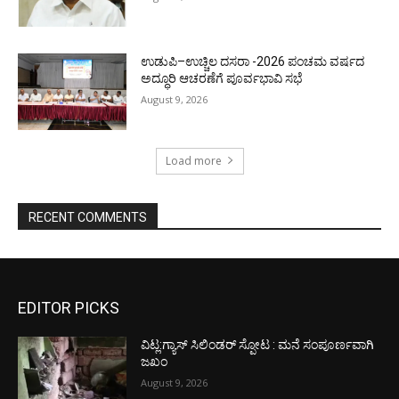
ಉಡುಪಿ–ಉಚ್ಚಿಲ ದಸರಾ -2026 ಪಂಚಮ ವರ್ಷದ
ಅದ್ಧೂರಿ ಆಚರಣೆಗೆ ಪೂರ್ವಭಾವಿ ಸಭೆ
August 9, 2026
Load more
RECENT COMMENTS
EDITOR PICKS
ವಿಟ್ಲ:ಗ್ಯಾಸ್ ಸಿಲಿಂಡರ್ ಸ್ಪೋಟ : ಮನೆ ಸಂಪೂರ್ಣವಾಗಿ
ಜಖಂ
August 9, 2026