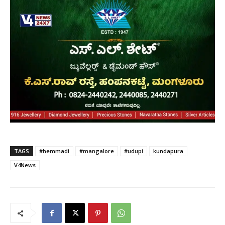
TAGS
#hemmadi
#mangalore
#udupi
kundapura
V4News