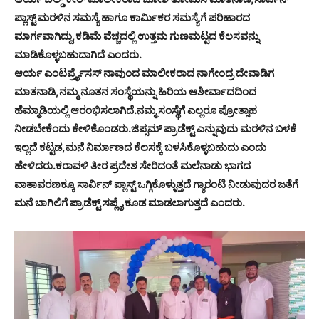
ಪ್ಲಾಸ್ಟ್ ಮರಳಿನ ಸಮಸ್ಯೆ ಹಾಗೂ ಕಾರ್ಮಿಕರ ಸಮಸ್ಯೆಗೆ ಪರಿಹಾರದ
ಮಾರ್ಗವಾಗಿದ್ದು,ಕಡಿಮೆ ವೆಚ್ಚದಲ್ಲಿ ಉತ್ತಮ ಗುಣಮಟ್ಟದ ಕೆಲಸವನ್ನು
ಮಾಡಿಕೊಳ್ಳಬಹುದಾಗಿದೆ ಎಂದರು.
ಆರ್ಯ ಎಂಟರ್ಪ್ರೈಸಸ್ ನಾವುಂದ ಮಾಲೀಕರಾದ ನಾಗೇಂದ್ರ ದೇವಾಡಿಗ
ಮಾತನಾಡಿ,ನಮ್ಮ ನೂತನ ಸಂಸ್ಥೆಯನ್ನು ಹಿರಿಯ ಆಶೀರ್ವಾದದಿಂದ
ಹೆಮ್ಮಾಡಿಯಲ್ಲಿ ಆರಂಭಿಸಲಾಗಿದೆ.ನಮ್ಮ ಸಂಸ್ಥೆಗೆ ಎಲ್ಲರೂ ಪ್ರೋತ್ಸಾಹ
ನೀಡಬೇಕೆಂದು ಕೇಳಿಕೊಂಡರು.ಜಿಪ್ಸಮ್ ಪ್ರಾಡೆಕ್ಟ್ ಎನ್ನುವುದು ಮರಳಿನ ಬಳಕೆ
ಇಲ್ಲದೆ ಕಟ್ಟಡ,ಮನೆ ನಿರ್ಮಾಣದ ಕೆಲಸಕ್ಕೆ ಬಳಸಿಕೊಳ್ಳಬಹುದು ಎಂದು
ಹೇಳಿದರು.ಕರಾವಳಿ ತೀರ ಪ್ರದೇಶ ಸೇರಿದಂತೆ ಮಲೆನಾಡು ಭಾಗದ
ವಾತಾವರಣಕ್ಕೂ ಸಾರ್ವಿನ್ ಪ್ಲಾಸ್ಟ್ ಒಗ್ಗಿಕೊಳ್ಳುತ್ತದೆ ಗ್ಯಾರಂಟಿ ನೀಡುವುದರ ಜತೆಗೆ
ಮನೆ ಬಾಗಿಲಿಗೆ ಪ್ರಾಡೆಕ್ಟ್ ಸಪ್ಲೈ ಕೂಡ ಮಾಡಲಾಗುತ್ತದೆ ಎಂದರು.