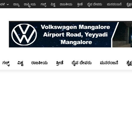
ಾವಳಿ
ರಾಜ್ಯ
ರಾಷ್ಟ್ರೀಯ
ಗಲ್ಫ್
ವಿಶ್ವ
ರಾಜಕೀಯ
ಕ್ರೀಡೆ
ದೈವ ದೇವರು
ಮನರಂಜನೆ
ಶೈಕ್
ಗಲ್ಫ್
ವಿಶ್ವ
ರಾಜಕೀಯ
ಕ್ರೀಡೆ
ದೈವ ದೇವರು
ಮನರಂಜನೆ
ಶೈಕ