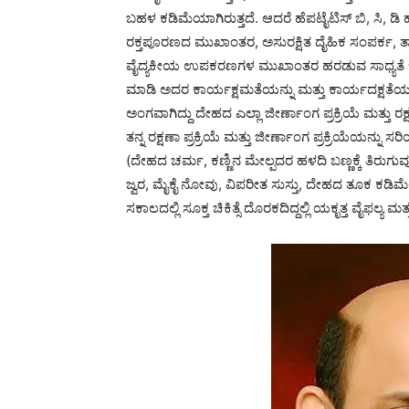
ಬಹಳ ಕಡಿಮೆಯಾಗಿರುತ್ತದೆ. ಆದರೆ ಹೆಪಟೈಟಿಸ್ ಬಿ, ಸಿ, 
ರಕ್ತಪೂರಣದ ಮುಖಾಂತರ, ಅಸುರಕ್ಷಿತ ದೈಹಿಕ ಸಂಪರ್ಕ, ತಾ
ವೈದ್ಯಕೀಯ ಉಪಕರಣಗಳ ಮುಖಾಂತರ ಹರಡುವ ಸಾಧ್ಯತೆ ಇರುತ
ಮಾಡಿ ಅದರ ಕಾರ್ಯಕ್ಷಮತೆಯನ್ನು ಮತ್ತು ಕಾರ್ಯದಕ್ಷತೆಯನ್ನ
ಅಂಗವಾಗಿದ್ದು ದೇಹದ ಎಲ್ಲಾ ಜೀರ್ಣಾಂಗ ಪ್ರಕ್ರಿಯೆ ಮತ್ತು ರಕ್ಷ
ತನ್ನ ರಕ್ಷಣಾ ಪ್ರಕ್ರಿಯೆ ಮತ್ತು ಜೀರ್ಣಾಂಗ ಪ್ರಕ್ರಿಯೆಯನ್ನ
(ದೇಹದ ಚರ್ಮ, ಕಣ್ಣಿನ ಮೇಲ್ಪದರ ಹಳದಿ ಬಣ್ಣಕ್ಕೆ ತಿರುಗುವ
ಜ್ವರ, ಮೈಕೈ ನೋವು, ವಿಪರೀತ ಸುಸ್ತು, ದೇಹದ ತೂಕ ಕಡ
ಸಕಾಲದಲ್ಲಿ ಸೂಕ್ತ ಚಿಕಿತ್ಸೆ ದೊರಕದಿದ್ದಲ್ಲಿ ಯಕೃತ್ತ ವೈಫಲ್ಯ ಮ