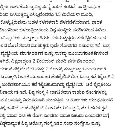
ಲಿ ಈ ಆಚರಣೆಯನ್ನು ವಿಶ್ವ ಸಂಸ್ಥೆ ಜಾರಿಗೆ ತಂದಿದೆ. ಜಗತ್ತಿನಾದ್ಯಂತ
ದ ಬಳಲುತ್ತಿದ್ದು ಏನಿಲ್ಲವೆಂದರೂ 1.5 ಮಿಲಿಯನ್ ಮಂದಿ,
ಕೊಳ್ಳುತ್ತಿರುವುದು ಬಹಳ ಕಳವಳಕಾರಿ ಬೆಳವಣಿಗೆಯಾಗಿದೆ. ಭಾರತ
ದಿಂದ ಬಳಲುತ್ತಿದ್ದಾರೆಂದು ವಿಶ್ವ ಸಂಸ್ಥೆಯ ವರದಿಗಳಿಂದ ತಿಳಿದು
ಆವಿಷ್ಕಾರಗಳು ಮತ್ತು ಕ್ರಾಂತಿಗಳು ನಡೆಯುತ್ತಿದ್ದರೂ ತಡೆಗಟ್ಟಬಹುದಾದ
ಲದ ಮೇಲೆ ಸವಾರಿ ಮಾಡುತ್ತಿರುವುದೇ ಸೋಜಿಗದ ವಿಚಾರವಾಗಿದೆ. ಏಡ್ಸ
ದ ವೈದ್ಯಕೀಯ ಮಾರ್ಗದರ್ಶನ ಮತ್ತು ಸಾಕಷ್ಟು ಮುಂಜಾಗರೂಕತೆಗಳಿಂದ
ದೆ. ವಿಶ್ವದಾದ್ಯಂತ 2 ಮಿಲಿಯನ್ ಮಂದಿ ವರ್ಷವೊಂದರಲ್ಲಿ
ೇ ಹೆಪಟೈಟೀಸ್ ಬಿ ಮತ್ತು ಸಿ ರೋಗಕ್ಕೆ ತುತ್ತಾಗುತ್ತಾರೆ ಎಂದು ಅಂಕಿ
ಮಕ್ಕಳಿಗೆ ಲಸಿಕೆ ಮುಖಾಂತರ ಹೆಪಟೈಟಿಸ್ ರೋಗವನ್ನು ತಡೆಗಟ್ಟಲಾಗಿದೆ
್ನು ಖಂಡಿತವಾಗಿಯೂ ತಡೆಗಟ್ಟಬಹುದಾಗಿದ್ದು ವೈದ್ಯಕೀಯ, ಅರೆ ವೈದ್ಯಕೀಯ
ವಾರ್ಯತೆ ಇದೆ. ವಿಶ್ವ ಸಂಸ್ಥೆ 4 ಜಾಗತಿಕವಾಗಿ ಕಾಡುವ ರೋಗಗಳನ್ನು
ುವ ಕೆಲಸವನ್ನು ನಿರಂತರವಾಗಿ ಮಾಡುತ್ತಿದೆ. ಆ ರೋಗಗಳು ಯಾವುದೆಂದರೆ
ಲ್ಲಿ ಜನರಿಗೆ ಈ ಹೆಪಟೈಟಿಸ್ ರೋಗ ಹೇಗೆ ಬರುತ್ತದೆ, ಹೇಗೆ ಹರಡುತ್ತದೆ,
ಕು ಮತ್ತು ಯಾವ ರೀತಿ ಈ ರೋಗ ಬಂದರೂ ಬದುಕಬಹುದು ಎಂಬುದರ ಬಗ್ಗೆ
್ವದಾದ್ಯಂತ ವಿಶ್ವ ಆರೋಗ್ಯ ಸಂಸ್ಥೆ ಇತರ ಸಂಘ ಸಂಸ್ಥೆಗಳು ಮತ್ತು