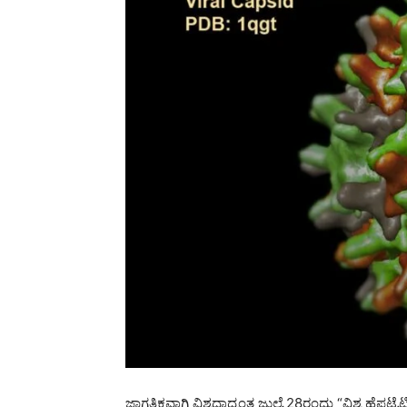
ಜಾಗತಿಕವಾಗಿ ವಿಶ್ವದಾದ್ಯಂತ ಜುಲೈ 28ರಂದು “ವಿಶ್ವ ಹೆಪಟೈ