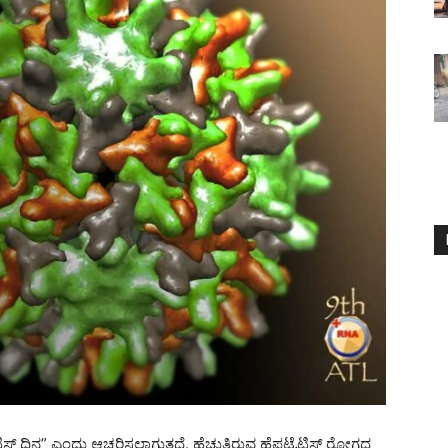
ಟಿಸ್ ದಿನ” ಎಂದು ಆಚರಿಸಲಾಗುತ್ತದೆ. ಹೆಚ್ಚುತ್ತಿರುವ ಹೆಪಟೈಟಿಸ್ ರೋಗದ