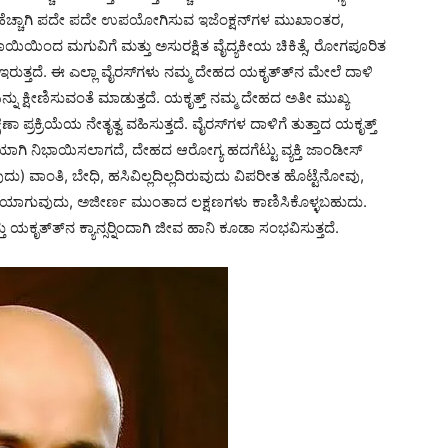
ಡಿ ಹೆಚ್ಚಾಗಿ ಪದೇ ಪದೇ ಉಪಯೋಗಿಸುವ ಇಜೆಂಕ್ಷನ್‍ಗಳ ಮುಖಾಂತರ,
ಯಿಯಿಂದ ಮಗುವಿಗೆ ಮತ್ತು ಅಸುರಕ್ಷಿತ ವೈದ್ಯಕೀಯ ಚಿಕಿತ್ಸೆ, ರೋಗಪೂರಿತ
್ತದೆ. ಈ ಎಲ್ಲಾ ವೈರಸ್‍ಗಳು ನಮ್ಮ ದೇಹದ ಯಕೃತ್ತ್‍ನ ಮೇಲೆ ದಾಳಿ
ು ಕ್ಷೀಣಿಸುವಂತೆ ಮಾಡುತ್ತದೆ. ಯಕೃತ್ತ್ ನಮ್ಮ ದೇಹದ ಅತೀ ಮುಖ್ಯ
ಣಾ ಪ್ರಕ್ರಿಯೆಯ ನೇತೃತ್ವ ವಹಿಸುತ್ತದೆ. ವೈರಸ್‍ಗಳ ದಾಳಿಗೆ ತುತ್ತಾದ ಯಕೃತ್ತ್
ು ಸರಿಯಾಗಿ ನಿಭಾಯಿಸಲಾಗದೆ, ದೇಹದ ಆರೋಗ್ಯ ಹದಗೆಟ್ಟು ವ್ಯಕ್ತಿ ಜಾಂಡೀಸ್
ುದು) ವಾಂತಿ, ಬೇಧಿ, ಹಸಿವಿಲ್ಲದಿಲ್ಲದಿರುವುದು ವಿಪರೀತ ಹೊಟ್ಟೆನೋವು,
ಿಮೆಯಾಗುವುದು, ಅಜೀರ್ಣ ಮುಂತಾದ ಲಕ್ಷಣಗಳು ಕಾಣಿಸಿಕೊಳ್ಳಬಹುದು.
ತ್ತು ಯಕೃತ್ತ್‍ನ ಕ್ಯಾನ್ಸರ್‍ನಿಂದಾಗಿ ಜೀವ ಹಾನಿ ಕೂಡಾ ಸಂಭವಿಸುತ್ತದೆ.