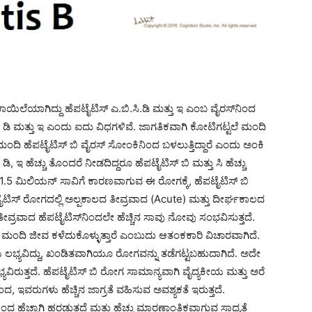
ಾಯಿಲೆಯಾಗಿದ್ದು ಹೆಪಟೈಟಿಸ್ ಎ.ಬಿ.ಸಿ.ಡಿ ಮತ್ತು ಇ ಎಂಬ ವೈರಸ್‍ನಿಂದ
ಸಿ, ಡಿ ಮತ್ತು ಇ ಎಂದು ಐದು ವಿಧಗಳಿವೆ. ಜಾಗತಿಕವಾಗಿ ಕೋಟಿಗಟ್ಟಲೆ ಮಂದಿ
ದಿ ಹೆಪಟೈಟಿಸ್ ಬಿ ವೈರಸ್ ಸೋಂಕಿನಿಂದ ಬಳಲುತ್ತಿದ್ದಾರೆ ಎಂದು ಅಂಕಿ
, ಇ ಹೆಚ್ಚು ತೊಂದರೆ ನೀಡದಿದ್ದರೂ ಹೆಪಟೈಟಿಸ್ ಬಿ ಮತ್ತು ಸಿ ಹೆಚ್ಚು
 1.5 ಮಿಲಿಯನ್ ಸಾವಿಗೆ ಕಾರಣವಾಗುವ ಈ ರೋಗಕ್ಕೆ, ಹೆಪಟೈಟಿಸ್ ಬಿ
 ಹೆಪಟೈಟಿಸ್ ರೋಗದಲ್ಲಿ ಅಲ್ಪಕಾಲದ ತೀವ್ರವಾದ (Acute) ಮತ್ತು ದೀರ್ಘಕಾಲದ
ೀವ್ರವಾದ ಹೆಪಟೈಟಿಸ್‍ನಿಂದಲೇ ಹೆಚ್ಚಿನ ಸಾವು ನೋವು ಸಂಭವಿಸುತ್ತದೆ.
ಮಂದಿ ಜೀವ ಕಳೆದುಕೊಳ್ಳುತ್ತಾರೆ ಎಂಬುದು ಆತಂಕಕಾರಿ ವಿಚಾರವಾಗಿದೆ.
ಳು ಲಭ್ಯವಿದ್ದು, ಖಂಡಿತವಾಗಿಯೂ ರೋಗವನ್ನು ತಡೆಗಟ್ಟಬಹುದಾಗಿದೆ. ಅದೇ
ಭ್ಯವಿರುತ್ತದೆ. ಹೆಪಟೈಟಿಸ್ ಬಿ ರೋಗ ಸಾಮಾನ್ಯವಾಗಿ ವೈದ್ಯಕೀಯ ಮತ್ತು ಅರೆ
ಿಂದ, ಇವರುಗಳು ಹೆಚ್ಚಿನ ಜಾಗ್ರತೆ ವಹಿಸುವ ಅವಶ್ಯಕತೆ ಇರುತ್ತದೆ.
 ಹೆಚ್ಚಾಗಿ ಹರಡುತ್ತದೆ ಮತ್ತು ಹೆಚ್ಚು ಮಾರಣಾಂತಿಕವಾಗುವ ಸಾಧ್ಯತೆ