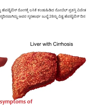
ು ಹೆಪಟೈಟಿಸ್ ರೋಗಕ್ಕೆ ಲಸಿಕೆ ಕಂಡುಹಿಡಿದ ನೋಬೆಲ್ ಪ್ರಶಸ್ತಿ ವಿಜೇತ
ಿನವಾಗಿದ್ದು ಅವರ ಸ್ಮರಣಾರ್ಥ ಜುಲೈ 28ನ್ನು ವಿಶ್ವ ಹೆಪಟೈಟಿಸ್ ದಿನ