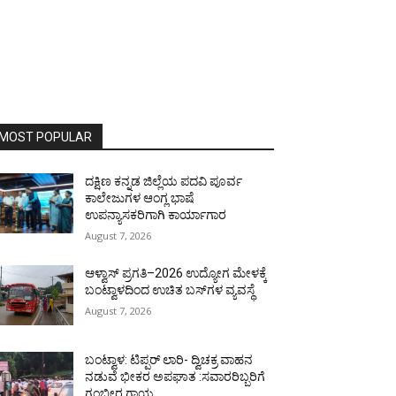
MOST POPULAR
ದಕ್ಷಿಣ ಕನ್ನಡ ಜಿಲ್ಲೆಯ ಪದವಿ ಪೂರ್ವ
ಕಾಲೇಜುಗಳ ಆಂಗ್ಲ ಭಾಷೆ
ಉಪನ್ಯಾಸಕರಿಗಾಗಿ ಕಾರ್ಯಾಗಾರ
August 7, 2026
ಆಳ್ವಾಸ್ ಪ್ರಗತಿ–2026 ಉದ್ಯೋಗ ಮೇಳಕ್ಕೆ
ಬಂಟ್ವಾಳದಿಂದ ಉಚಿತ ಬಸ್‌ಗಳ ವ್ಯವಸ್ಥೆ
August 7, 2026
ಬಂಟ್ವಾಳ: ಟಿಪ್ಪರ್ ಲಾರಿ- ದ್ವಿಚಕ್ರ ವಾಹನ
ನಡುವೆ ಭೀಕರ ಅಪಘಾತ :ಸವಾರರಿಬ್ಬರಿಗೆ
ಗಂಭೀರ ಗಾಯ