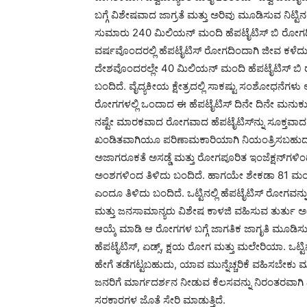
ಬಗ್ಗೆ ವಿಶೇಷವಾದ ಜಾಗ್ರತೆ ಮತ್ತು ಅರಿವು ಮೂಡಿಸುವ ನಿಟ್ಟಿನಲ್
ಸುಮಾರು 240 ಮಿಲಿಯನ್ ಮಂದಿ ಹೆಪಟೈಟಿಸ್ ಬಿ ರೋಗದಿಂ
ವರ್ಷವೊಂದರಲ್ಲಿ ಹೆಪಟೈಟಿಸ್ ರೋಗದಿಂದಾಗಿ ಜೀವ ಕಳೆದು
ದೇಶವೊಂದರಲ್ಲೇ 40 ಮಿಲಿಯನ್ ಮಂದಿ ಹೆಪಟೈಟಿಸ್ ಬಿ ರೋಗ
ಬಂದಿದೆ. ವೈದ್ಯಕೀಯ ಕ್ಷೇತ್ರದಲ್ಲಿ ಸಾಕಷ್ಟು ಸಂಶೋಧನೆಗಳು 
ರೋಗಗಳಲ್ಲಿ ಒಂದಾದ ಈ ಹೆಪಟೈಟಿಸ್ ದಿನೇ ದಿನೇ ಮನುಕು
ನಷ್ಟೇ ಮಾರಕವಾದ ರೋಗವಾದ ಹೆಪಟೈಟಿಸ್‍ನ್ನು ಸೂಕ್ತವಾ
ಖಂಡಿತವಾಗಿಯೂ ಪರಿಣಾಮಕಾರಿಯಾಗಿ ನಿಯಂತ್ರಿಸಬಹುದಾಗಿ
ಅಜಾಗರೂಕತೆ ಅಸಡ್ಡೆ ಮತ್ತು ರೋಗಪೂರಿತ ಇಂಜೆಕ್ಷನ್‍ಗಳಿಂದಲ
ಅಂಶಗಳಿಂದ ತಿಳಿದು ಬಂದಿದೆ. ಹಾಗಯೇ ಶೇಕಡಾ 81 ಮಂದಿ 
ಎಂದೂ ತಿಳಿದು ಬಂದಿದೆ. ಒಟ್ಟಿನಲ್ಲಿ ಹೆಪಟೈಟಿಸ್ ರೋಗವನ
ಮತ್ತು ಜನಸಾಮಾನ್ಯರು ವಿಶೇಷ ಕಾಳಜಿ ವಹಿಸುವ ತುರ್ತು ಅನಿ
ಆಯ್ಕೆ ಮಾಡಿ ಆ ರೋಗಗಳ ಬಗ್ಗೆ ಜಾಗತಿಕ ಜಾಗೃತಿ ಮೂಡಿಸ
ಹೆಪಟೈಟಿಸ್, ಏಡ್ಸ್, ಕ್ಷಯ ರೋಗ ಮತ್ತು ಮಲೇರಿಯಾ. ಒಟ್ಟಿನ
ಹೇಗೆ ತಡೆಗಟ್ಟಬಹುದು, ಯಾವ ಮುನ್ನೆಚ್ಚರಿಕೆ ವಹಿಸಬೇ
ಜನರಿಗೆ ಮಾರ್ಗದರ್ಶನ ನೀಡುವ ಕೆಲಸವನ್ನು ನಿರಂತರವಾಗಿ ವಿಶ
ಸರಕಾರಗಳ ಜೊತೆ ಸೇರಿ ಮಾಡುತ್ತಿದೆ.