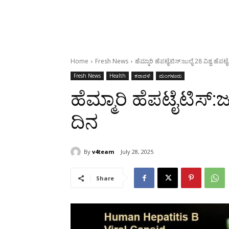
Home
Fresh News
ಹೆಮ್ಮಾರಿ ಹೆಪಟೈಟಿಸ್:ಜುಲೈ 28 ವಿಶ್ವ ಹೆಪಟ
Fresh News
Health
ಕರಾವಳಿ
ಮಂಗಳೂರು
ಹೆಮ್ಮಾರಿ ಹೆಪಟೈಟಿಸ್:ಜ
ದಿನ
By
v4team
July 28, 2025
Share