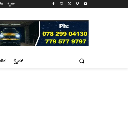
ಷಣಿಕ
ಕ್ರೈಮ್
್ಷಣಿಕ
ಕ್ರೈಮ್