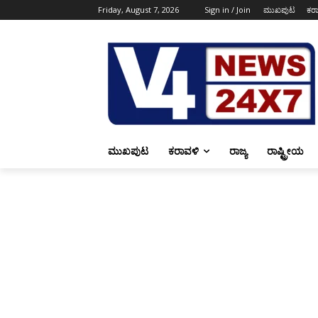
Friday, August 7, 2026
Sign in / Join
ಮುಖಪುಟ
ಕರ
ಮುಖಪುಟ
ಕರಾವಳಿ
ರಾಜ್ಯ
ರಾಷ್ಟ್ರೀಯ