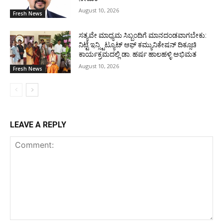
August 10, 2026
Fresh News
ಸತ್ಯವೇ ಮಾಧ್ಯಮ ಸಿಬ್ಬಂದಿಗೆ ಮಾನದಂಡವಾಗಬೇಕು:
ನಿಟ್ಟೆ ಇನ್ಸ್ಟಿಟ್ಯೂಟ್ ಆಫ್ ಕಮ್ಯುನಿಕೇಷನ್ ದಿಕ್ಸೂಚಿ
ಕಾರ್ಯಕ್ರಮದಲ್ಲಿ ಡಾ. ಹರ್ಷ ಹಾಲಹಳ್ಳಿ ಅಭಿಮತ
August 10, 2026
Fresh News
LEAVE A REPLY