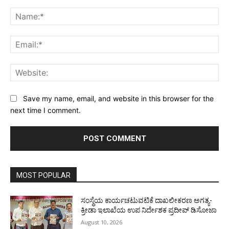
Comment:
Na
Ema
Web
Save my name, email, and website in this browser for the
next time I comment.
MOST POPULAR
ಸಂಸ್ಥೆಯ ಕಾರ್ಯಚಟುವಟಿಕೆ ದಾಖಲೀಕರಣ ಅಗತ್ಯ-
ಕ್ರೀಡಾ ಇಲಾಖೆಯ ಉಪ ನಿರ್ದೇಶಕ ಪ್ರದೀಪ್ ಡಿಸೋಜಾ
August 10, 2026