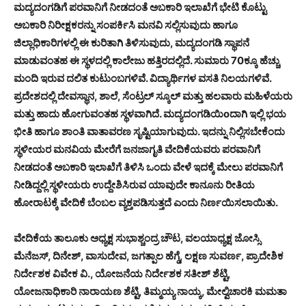
ಮದ್ಯದಂಗಡಿಗೆ ಪರವಾನಿಗೆ ನೀಡದಂತೆ ಅಬಕಾರಿ ಇಲಾಖೆಗೆ ಭೇಟಿ ಕೊಟ್ಟು
ಅಬಕಾರಿ ನಿರೀಕ್ಷಕರನ್ನು ಸಂಪರ್ಕಿಸಿ ಮನವಿ ಸಲ್ಲಿಸುವುದು ಹಾಗೂ
ಜಿಲ್ಲಾಧಿಕಾರಿಗಳಲ್ಲಿ ಈ ಕುರಿತಾಗಿ ತಿಳಿಸುವುದು, ಮದ್ಯದಂಗಡಿ ಸ್ಥಾಪನೆ
ಮಾಡುವಂತಹ ಈ ಸ್ಥಳದಲ್ಲಿ ಕಾಲೇಜು ಹತ್ತಿರದಲ್ಲಿದೆ. ಸುಮಾರು 70ಕ್ಕೂ ಹೆಚ್ಚು
ಮಂದಿ ಇರುವ ದಲಿತ ಕುಟುಂಬಗಳಿವೆ. ವಿದ್ಯಾರ್ಥಿಗಳ ವಸತಿ ನಿಲಯಗಳಿವೆ.
ಪ್ರದೇಶದಲ್ಲಿ ದೇವಸ್ಥಾನ, ಶಾಲೆ, ಸೆಂಟ್ರಲ್ ಸ್ಕೂಲ್ ಮತ್ತು ಹಲವಾರು ಮಹಿಳೆಯರು
ಮತ್ತು ಹಾದು ಹೋಗುವಂತಹ ಸ್ಥಳವಾಗಿದೆ. ಮದ್ಯದಂಗಡಿಯಿoದಾಗಿ ಇಲ್ಲಿ ಭಯ
ಭೀತಿ ಹಾಗೂ ಶಾಂತಿ ವಾತಾವರಣ ಸೃಷ್ಟಿಯಾಗುವುದು. ಇದನ್ನು ನಿಲ್ಲಿಸಬೇಕೆಂದು
ಸ್ಥಳೀಯರ ಮನವಿಯ ಮೇರೆಗೆ ಜನಜಾಗೃತಿ ವೇದಿಕೆಯವರು ಪರವಾನಿಗೆ
ನೀಡದಂತೆ ಅಬಕಾರಿ ಇಲಾಖೆಗೆ ತಿಳಿಸಿ ಒಂದು ವೇಳೆ ಇದಕ್ಕೆ ಮೇಲು ಪರವಾನಿಗೆ
ನೀಡಿದ್ದಲ್ಲಿ ಸ್ಥಳೀಯರು ಉದ್ದೇಶಿಸಿರುವ ಯಾವುದೇ ಕಾನೂನು ರೀತಿಯ
ಹೋರಾಟಕ್ಕೆ ವೇದಿಕೆ ಬೆಂಬಲ ವ್ಯಕ್ತಪಡಿಸುತ್ತದೆ ಎಂದು ನಿರ್ಣಯಿಸಲಾಯಿತು.
ವೇದಿಕೆಯ ತಾಲೂಕು ಅಧ್ಯಕ್ಷ ಸುಭಾಶ್ಚಂದ್ರ ಚೌಟ, ವಲಯಾಧ್ಯಕ್ಷ ಜೋಸ್ಸಿ
ಮೆನೆಜಸ್, ದಿನೇಶ್, ವಾಸುದೇವ, ಜಗತ್ಪಾಲ ಹೆಗ್ಡೆ, ಲಕ್ಷಣ ಸುವರ್ಣ, ಪ್ರಾದೇಶಿಕ
ನಿರ್ದೇಶಕ ವಿವೇಕ ವಿ., ಯೋಜನೆಯ ನಿರ್ದೇಶಕ ಸತೀಶ್ ಶೆಟ್ಟಿ,
ಯೋಜನಾಧಿಕಾರಿ ನಾರಾಯಣ ಶೆಟ್ಟಿ, ತಿಮ್ಮಯ್ಯ ನಾಯ್ಕ, ಮೇಲ್ವಿಚಾರಕಿ ಮಮತಾ