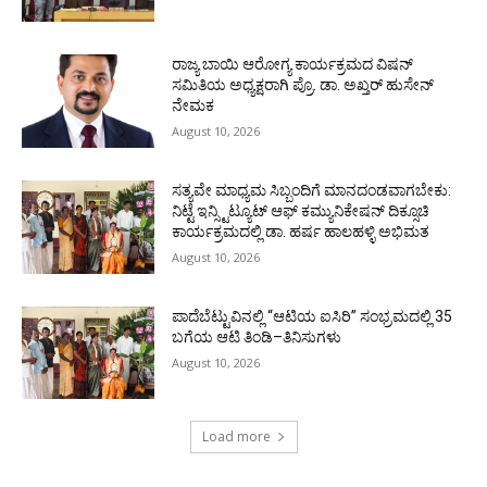
ರಾಜ್ಯ ಬಾಯಿ ಆರೋಗ್ಯ ಕಾರ್ಯಕ್ರಮದ ವಿಷನ್
ಸಮಿತಿಯ ಅಧ್ಯಕ್ಷರಾಗಿ ಪ್ರೊ. ಡಾ. ಅಖ್ತರ್ ಹುಸೇನ್
ನೇಮಕ
August 10, 2026
ಸತ್ಯವೇ ಮಾಧ್ಯಮ ಸಿಬ್ಬಂದಿಗೆ ಮಾನದಂಡವಾಗಬೇಕು:
ನಿಟ್ಟೆ ಇನ್ಸ್ಟಿಟ್ಯೂಟ್ ಆಫ್ ಕಮ್ಯುನಿಕೇಷನ್ ದಿಕ್ಸೂಚಿ
ಕಾರ್ಯಕ್ರಮದಲ್ಲಿ ಡಾ. ಹರ್ಷ ಹಾಲಹಳ್ಳಿ ಅಭಿಮತ
August 10, 2026
ಪಾದೆಬೆಟ್ಟುವಿನಲ್ಲಿ “ಆಟಿಯ ಐಸಿರಿ’’ ಸಂಭ್ರಮದಲ್ಲಿ 35
ಬಗೆಯ ಆಟಿ ತಿಂಡಿ–ತಿನಿಸುಗಳು
August 10, 2026
Load more