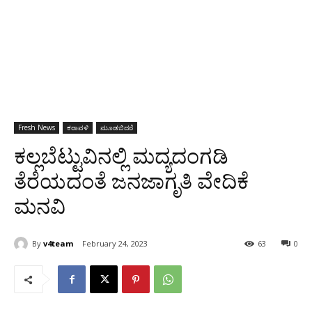
Fresh News
ಕರಾವಳಿ
ಮೂಡಬಿದರೆ
ಕಲ್ಲಬೆಟ್ಟುವಿನಲ್ಲಿ ಮದ್ಯದಂಗಡಿ
ತೆರೆಯದಂತೆ ಜನಜಾಗೃತಿ ವೇದಿಕೆ
ಮನವಿ
By
v4team
February 24, 2023
63
0