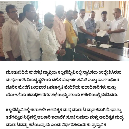
ಮೂಡುಬಿದಿರೆ: ಪುರಸಭೆ ವ್ಯಾಪ್ತಿಯ ಕಲ್ಲಬೆಟ್ಟುವಿನಲ್ಲಿ ಸ್ಥಾಪಿಸಲು ಉದ್ದೇಶಿಸಿರುವ
ಮದ್ಯದಂಗಡಿ ವಿರುದ್ಧ ಸ್ಥಳೀಯ ದಲಿತ ಸಂಘರ್ಷ ಸಮಿತಿ ಮತ್ತು ಸಾರ್ವಜನಿಕರ
ದೂರಿನ ಮೇರೆಗೆ ಬುಧವಾರ ಜನಜಾಗೃತಿ ವೇದಿಕೆಯ ಪದಾಧಿಕಾರಿಗಳು ಮತ್ತು
ಯೋಜನೆಯ ಪದಾಧಿಕಾರಿಗಳ ಸಭೆಯನ್ನು ವಲಯ ಕಚೇರಿಯಲ್ಲಿ ನಡೆಸಿದರು.
ಕಲ್ಲಬೆಟ್ಟುವಿನಲ್ಲಿ ಈಗಾಗಲೇ ಅನಧಿಕೃತ ಮದ್ಯ ಮಾರಾಟ ವ್ಯಾಪಕವಾಗಿದೆ. ಇದನ್ನು
ತಡೆಗಟ್ಟುವ ನಿಟ್ಟಿನಲ್ಲಿ ಅಬಕಾರಿ ಇಲಾಖೆಗೆ ಸೂಚಿಸುವುದು ಮತ್ತು ಅನಧಿಕೃತ ಮದ್ಯ
ಮಾರಾಟವನ್ನು ತಡೆಯುವುದು ಎಂದು ನಿರ್ಧರಿಸಲಾಯಿತು. ಪ್ರಸ್ತಾವಿತ