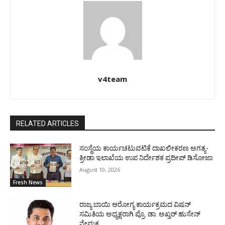
v4team
RELATED ARTICLES
ಸಂಸ್ಥೆಯ ಕಾರ್ಯಚಟುವಟಿಕೆ ದಾಖಲೀಕರಣ ಅಗತ್ಯ-
ಕ್ರೀಡಾ ಇಲಾಖೆಯ ಉಪ ನಿರ್ದೇಶಕ ಪ್ರದೀಪ್ ಡಿಸೋಜಾ
August 10, 2026
Fresh News
ರಾಜ್ಯ ಬಾಯಿ ಆರೋಗ್ಯ ಕಾರ್ಯಕ್ರಮದ ವಿಷನ್
ಸಮಿತಿಯ ಅಧ್ಯಕ್ಷರಾಗಿ ಪ್ರೊ. ಡಾ. ಅಖ್ತರ್ ಹುಸೇನ್
ನೇಮಕ