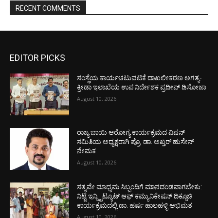
RECENT COMMENTS
EDITOR PICKS
ಸಂಸ್ಥೆಯ ಕಾರ್ಯಚಟುವಟಿಕೆ ದಾಖಲೀಕರಣ ಅಗತ್ಯ-
ಕ್ರೀಡಾ ಇಲಾಖೆಯ ಉಪ ನಿರ್ದೇಶಕ ಪ್ರದೀಪ್ ಡಿಸೋಜಾ
August 10, 2026
ರಾಜ್ಯ ಬಾಯಿ ಆರೋಗ್ಯ ಕಾರ್ಯಕ್ರಮದ ವಿಷನ್
ಸಮಿತಿಯ ಅಧ್ಯಕ್ಷರಾಗಿ ಪ್ರೊ. ಡಾ. ಅಖ್ತರ್ ಹುಸೇನ್
ನೇಮಕ
August 10, 2026
ಸತ್ಯವೇ ಮಾಧ್ಯಮ ಸಿಬ್ಬಂದಿಗೆ ಮಾನದಂಡವಾಗಬೇಕು:
ನಿಟ್ಟೆ ಇನ್ಸ್ಟಿಟ್ಯೂಟ್ ಆಫ್ ಕಮ್ಯುನಿಕೇಷನ್ ದಿಕ್ಸೂಚಿ
ಕಾರ್ಯಕ್ರಮದಲ್ಲಿ ಡಾ. ಹರ್ಷ ಹಾಲಹಳ್ಳಿ ಅಭಿಮತ
August 10, 2026