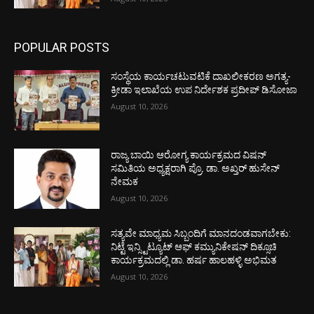
POPULAR POSTS
ಸಂಸ್ಥೆಯ ಕಾರ್ಯಚಟುವಟಿಕೆ ದಾಖಲೀಕರಣ ಅಗತ್ಯ-
ಕ್ರೀಡಾ ಇಲಾಖೆಯ ಉಪ ನಿರ್ದೇಶಕ ಪ್ರದೀಪ್ ಡಿಸೋಜಾ
August 10, 2026
ರಾಜ್ಯ ಬಾಯಿ ಆರೋಗ್ಯ ಕಾರ್ಯಕ್ರಮದ ವಿಷನ್
ಸಮಿತಿಯ ಅಧ್ಯಕ್ಷರಾಗಿ ಪ್ರೊ. ಡಾ. ಅಖ್ತರ್ ಹುಸೇನ್
ನೇಮಕ
August 10, 2026
ಸತ್ಯವೇ ಮಾಧ್ಯಮ ಸಿಬ್ಬಂದಿಗೆ ಮಾನದಂಡವಾಗಬೇಕು:
ನಿಟ್ಟೆ ಇನ್ಸ್ಟಿಟ್ಯೂಟ್ ಆಫ್ ಕಮ್ಯುನಿಕೇಷನ್ ದಿಕ್ಸೂಚಿ
ಕಾರ್ಯಕ್ರಮದಲ್ಲಿ ಡಾ. ಹರ್ಷ ಹಾಲಹಳ್ಳಿ ಅಭಿಮತ
August 10, 2026