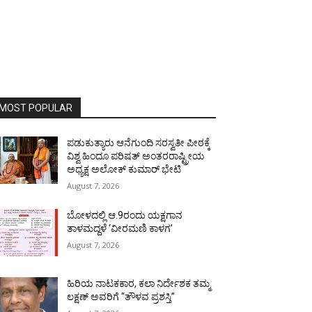
MOST POPULAR
ಪಡುಕುತ್ಯಾರು ಆನೆಗುಂದಿ ಸರಸ್ವತೀ ಪೀಠಕ್ಕೆ
ವಿಶ್ವ ಹಿಂದೂ ಪರಿಷತ್ ಅಂತರರಾಷ್ಟ್ರೀಯ
ಅಧ್ಯಕ್ಷ ಅಲೋಕ್ ಕುಮಾರ್ ಭೇಟಿ
August 7, 2026
ಬೋಳದಲ್ಲಿ ಆ.9ರಂದು ಯಕ್ಷಗಾನ
ತಾಳಮದ್ದಳೆ ‘ವೀರಮಣಿ ಕಾಳಗ’
August 7, 2026
ಹಿರಿಯ ನಾಟಕಕಾರ, ಕಲಾ ನಿರ್ದೇಶಕ ತಮ್ಮ
ಲಕ್ಷಣ್ ಅವರಿಗೆ “ತೌಳವ ಪ್ರಶಸ್ತಿ”