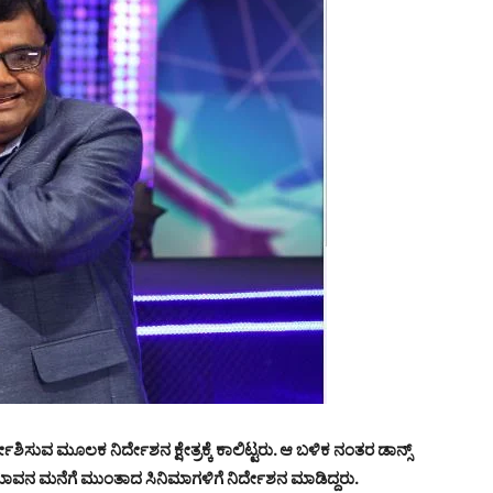
ೇಶಿಸುವ ಮೂಲಕ ನಿರ್ದೇಶನ ಕ್ಷೇತ್ರಕ್ಕೆ ಕಾಲಿಟ್ಟರು. ಆ ಬಳಿಕ ನಂತರ ಡಾನ್ಸ್
ದರು ಮಾವನ ಮನೆಗೆ ಮುಂತಾದ ಸಿನಿಮಾಗಳಿಗೆ ನಿರ್ದೇಶನ ಮಾಡಿದ್ದರು.