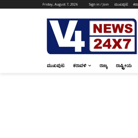
Friday, August 7, 2026
Sign in / Join
ಮುಖಪುಟ
ಕರ
ಮುಖಪುಟ
ಕರಾವಳಿ
ರಾಜ್ಯ
ರಾಷ್ಟ್ರೀಯ