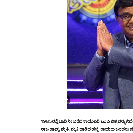
1985ರಲ್ಲಿ ಬಾರಿ ನೀ ಬರೆದ ಕಾದಂಬರಿ ಎಂಬ ಚಿತ್ರವನ್ನು ನಿರ್ದ
ರಾಜ ಡಾನ್ಸ್, ಶ್ರುತಿ, ಶ್ರುತಿ ಹಾಕಿದ ಹೆಜ್ಜೆ, ರಾಯರು ಬಂ