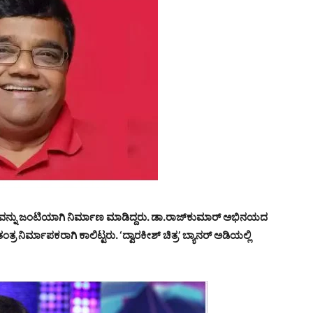
ನ್ನು ಜಂಟಿಯಾಗಿ ನಿರ್ಮಾಣ ಮಾಡಿದ್ದರು. ಡಾ.ರಾಜ್‌ಕುಮಾರ್ ಅಭಿನಯದ
ನಿರ್ಮಾಪಕರಾಗಿ ಕಾಲಿಟ್ಟರು. ‘ದ್ವಾರಕೀಶ್ ಚಿತ್ರ’ ಬ್ಯಾನರ್ ಅಡಿಯಲ್ಲಿ