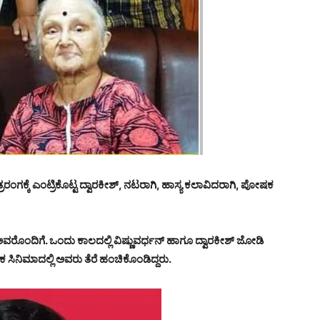
ರಂಗಕ್ಕೆ ಎಂಟ್ರಿಕೊಟ್ಟ ದ್ವಾರಕೀಶ್, ನಟರಾಗಿ, ಹಾಸ್ಯ ಕಲಾವಿದರಾಗಿ, ಪೋಷಕ
್ ಅವರೊಂದಿಗೆ. ಒಂದು ಕಾಲದಲ್ಲಿ ವಿಷ್ಣುವರ್ಧನ್ ಹಾಗೂ ದ್ವಾರಕೀಶ್ ಜೋಡಿ
ನೇಕ ಸಿನಿಮಾದಲ್ಲಿ ಅವರು ತೆರೆ ಹಂಚಿಕೊಂಡಿದ್ದರು.