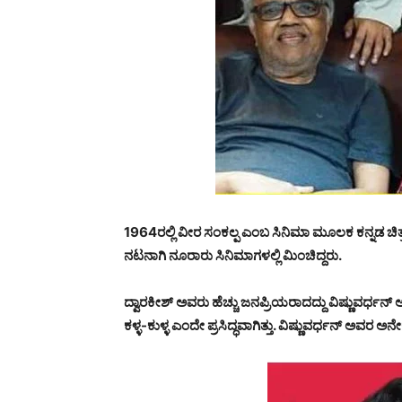
1964ರಲ್ಲಿ ವೀರ ಸಂಕಲ್ಪ ಎಂಬ ಸಿನಿಮಾ ಮೂಲಕ ಕನ್ನಡ ಚಿತ್ರ
ನಟನಾಗಿ ನೂರಾರು ಸಿನಿಮಾಗಳಲ್ಲಿ ಮಿಂಚಿದ್ದರು.
ದ್ವಾರಕೀಶ್ ಅವರು ಹೆಚ್ಚು ಜನಪ್ರಿಯರಾದದ್ದು ವಿಷ್ಣುವರ್ಧನ
ಕಳ್ಳ-ಕುಳ್ಳ ಎಂದೇ ಪ್ರಸಿದ್ಧವಾಗಿತ್ತು. ವಿಷ್ಣುವರ್ಧನ್ ಅವರ ಅ