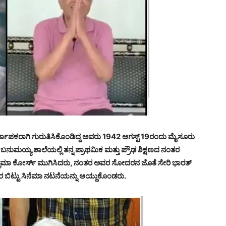
ಿರ್ಮಾಪಕರಾಗಿ ಗುರುತಿಸಿಕೊಂಡಿದ್ದ ಅವರು 1942 ಆಗಸ್ಟ್ 19ರಂದು ಮೈಸೂರು
ು ಬನುಮಯ್ಯ ಶಾಲೆಯಲ್ಲಿ ತನ್ನ ಪ್ರಾಥಮಿಕ ಮತ್ತು ಪ್ರೌಢ ಶಿಕ್ಷಣದ ನಂತರ
ಡಿಪ್ಲೊಮಾ ಕೋರ್ಸ್ ಮುಗಿಸಿದರು, ನಂತರ ಅವರ ಸೋದರನ ಜೊತೆ ಸೇರಿ ಭಾರತ್
ರ ಬಿಟ್ಟು ಸಿನೆಮಾ ನಟನೆಯನ್ನು ಆಯ್ದುಕೊಂಡರು.