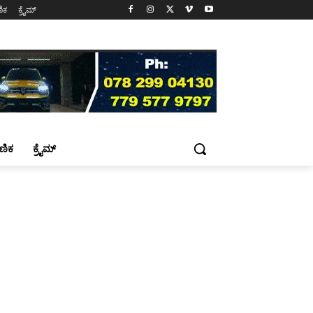
ಷಣಿಕ
ಕ್ರೈಮ್
್ಷಣಿಕ
ಕ್ರೈಮ್