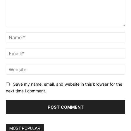
Comment:
Na
Ema
Web
Save my name, email, and website in this browser for the
next time I comment.
MOST POPULAR