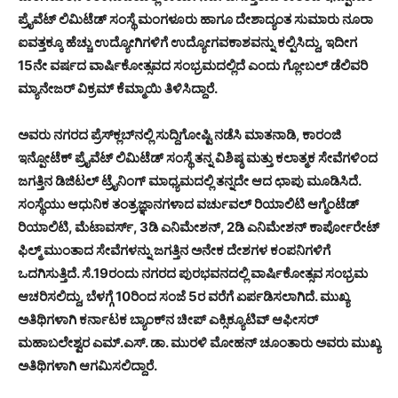
ಪ್ರೈವೆಟ್ ಲಿಮಿಟೆಡ್ ಸಂಸ್ಥೆ ಮಂಗಳೂರು ಹಾಗೂ ದೇಶಾದ್ಯಂತ ಸುಮಾರು ನೂರಾ
ಐವತ್ತಕ್ಕೂ ಹೆಚ್ಚು ಉದ್ಯೋಗಿಗಳಿಗೆ ಉದ್ಯೋಗವಕಾಶವನ್ನು ಕಲ್ಪಿಸಿದ್ದು, ಇದೀಗ
15ನೇ ವರ್ಷದ ವಾರ್ಷಿಕೋತ್ಸವದ ಸಂಭ್ರಮದಲ್ಲಿದೆ ಎಂದು ಗ್ಲೋಬಲ್ ಡೆಲಿವರಿ
ಮ್ಯಾನೇಜರ್ ವಿಕ್ರಮ್ ಕೆಮ್ಮಾಯಿ ತಿಳಿಸಿದ್ದಾರೆ.
ಅವರು ನಗರದ ಪ್ರೆಸ್‍ಕ್ಲಬ್‍ನಲ್ಲಿ ಸುದ್ದಿಗೋಷ್ಟಿ ನಡೆಸಿ ಮಾತನಾಡಿ, ಕಾರಂಜಿ
ಇನ್ಪೋಟೆಕ್ ಪ್ರೈವೆಟ್ ಲಿಮಿಟೆಡ್ ಸಂಸ್ಥೆ ತನ್ನ ವಿಶಿಷ್ಠ ಮತ್ತು ಕಲಾತ್ಮಕ ಸೇವೆಗಳಿಂದ
ಜಗತ್ತಿನ ಡಿಜಿಟಲ್ ಟ್ರೈನಿಂಗ್ ಮಾಧ್ಯಮದಲ್ಲಿ ತನ್ನದೇ ಆದ ಛಾಪು ಮೂಡಿಸಿದೆ.
ಸಂಸ್ಥೆಯು ಆಧುನಿಕ ತಂತ್ರಜ್ಞಾನಗಳಾದ ವರ್ಚುವಲ್ ರಿಯಾಲಿಟಿ ಆಗ್ಮೆಂಟೆಡ್
ರಿಯಾಲಿಟಿ, ಮೆಟಾವರ್ಸ್, 3ಡಿ ಎನಿಮೇಶನ್, 2ಡಿ ಎನಿಮೇಶನ್ ಕಾರ್ಪೋರೇಟ್
ಫಿಲ್ಮ್ ಮುಂತಾದ ಸೇವೆಗಳನ್ನು ಜಗತ್ತಿನ ಅನೇಕ ದೇಶಗಳ ಕಂಪನಿಗಳಿಗೆ
ಒದಗಿಸುತ್ತಿದೆ. ಸೆ.19ರಂದು ನಗರದ ಪುರಭವನದಲ್ಲಿ ವಾರ್ಷಿಕೋತ್ಸವ ಸಂಭ್ರಮ
ಆಚರಿಸಲಿದ್ದು, ಬೆಳಗ್ಗೆ 10ರಿಂದ ಸಂಜೆ 5ರ ವರೆಗೆ ಏರ್ಪಡಿಸಲಾಗಿದೆ. ಮುಖ್ಯ
ಅತಿಥಿಗಳಾಗಿ ಕರ್ನಾಟಕ ಬ್ಯಾಂಕ್‍ನ ಚೀಪ್ ಎಕ್ಸಿಕ್ಯೂಟಿವ್ ಆಫೀಸರ್
ಮಹಾಬಲೇಶ್ವರ ಎಮ್.ಎಸ್. ಡಾ. ಮುರಳಿ ಮೋಹನ್ ಚೂಂತಾರು ಅವರು ಮುಖ್ಯ
ಅತಿಥಿಗಳಾಗಿ ಆಗಮಿಸಲಿದ್ದಾರೆ.