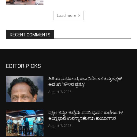
Load more
RECENT COMMENTS
EDITOR PICKS
ಹಿರಿಯ ನಾಟಕಕಾರ, ಕಲಾ ನಿರ್ದೇಶಕ ತಮ್ಮ ಲಕ್ಷಣ್
ಅವರಿಗೆ “ತೌಳವ ಪ್ರಶಸ್ತಿ”
August 7, 2026
ದಕ್ಷಿಣ ಕನ್ನಡ ಜಿಲ್ಲೆಯ ಪದವಿ ಪೂರ್ವ ಕಾಲೇಜುಗಳ
ಆಂಗ್ಲ ಭಾಷೆ ಉಪನ್ಯಾಸಕರಿಗಾಗಿ ಕಾರ್ಯಾಗಾರ
August 7, 2026