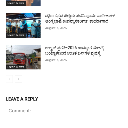
Fresh News
ದಕ್ಷಿಣ ಕನ್ನಡ ಜಿಲ್ಲೆಯ ಪದವಿ ಪೂರ್ವ ಕಾಲೇಜುಗಳ
ಆಂಗ್ಲ ಭಾಷೆ ಉಪನ್ಯಾಸಕರಿಗಾಗಿ ಕಾರ್ಯಾಗಾರ
August 7, 2026
Fresh News
ಆಳ್ವಾಸ್ ಪ್ರಗತಿ–2026 ಉದ್ಯೋಗ ಮೇಳಕ್ಕೆ
ಬಂಟ್ವಾಳದಿಂದ ಉಚಿತ ಬಸ್‌ಗಳ ವ್ಯವಸ್ಥೆ
August 7, 2026
Fresh News
LEAVE A REPLY