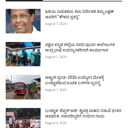
ಹಿರಿಯ ನಾಟಕಕಾರ, ಕಲಾ ನಿರ್ದೇಶಕ ತಮ್ಮ ಲಕ್ಷಣ್
ಅವರಿಗೆ “ತೌಳವ ಪ್ರಶಸ್ತಿ”
August 7, 2026
ದಕ್ಷಿಣ ಕನ್ನಡ ಜಿಲ್ಲೆಯ ಪದವಿ ಪೂರ್ವ ಕಾಲೇಜುಗಳ
ಆಂಗ್ಲ ಭಾಷೆ ಉಪನ್ಯಾಸಕರಿಗಾಗಿ ಕಾರ್ಯಾಗಾರ
August 7, 2026
ಆಳ್ವಾಸ್ ಪ್ರಗತಿ–2026 ಉದ್ಯೋಗ ಮೇಳಕ್ಕೆ
ಬಂಟ್ವಾಳದಿಂದ ಉಚಿತ ಬಸ್‌ಗಳ ವ್ಯವಸ್ಥೆ
August 7, 2026
ಬಂಟ್ವಾಳ: ಟಿಪ್ಪರ್ ಲಾರಿ- ದ್ವಿಚಕ್ರ ವಾಹನ ನಡುವೆ ಭೀಕರ
ಅಪಘಾತ :ಸವಾರರಿಬ್ಬರಿಗೆ ಗಂಭೀರ ಗಾಯ
August 6, 2026